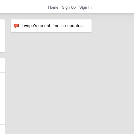
Home
Sign Up
Sign In
Lwope's recent timeline updates