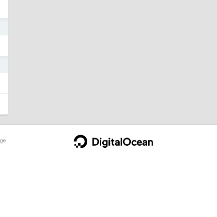
2
2
ge