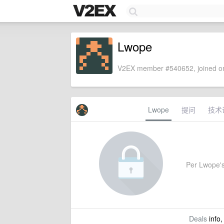
Lwope
V2EX member #540652, joined on
Lwope
提问
技术
Per Lwope's 
Deals
info,