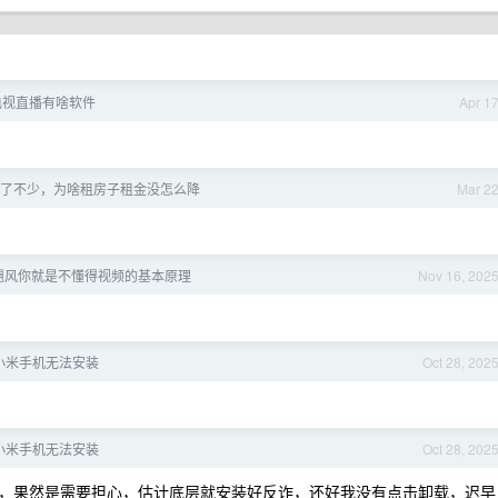
电视直播有啥软件
Apr 1
了不少，为啥租房子租金没怎么降
Mar 2
飓风你就是不懂得视频的基本原理
Nov 16, 202
 在小米手机无法安装
Oct 28, 202
 在小米手机无法安装
Oct 28, 202
lay 了，果然是需要担心，估计底层就安装好反诈，还好我没有点击卸载，迟早