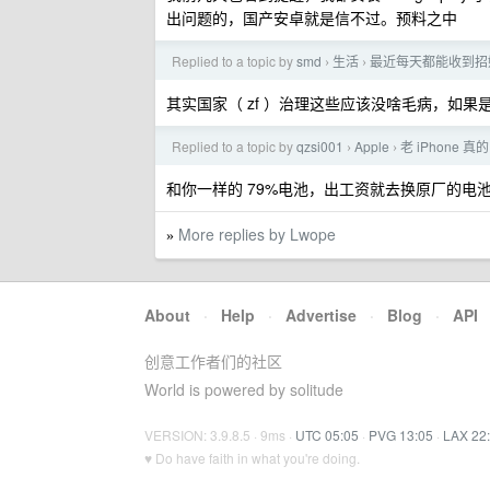
出问题的，国产安卓就是信不过。预料之中
Replied to a topic by
smd
生活
最近每天都能收到招
›
›
其实国家（ zf ）治理这些应该没啥毛病，如
Replied to a topic by
qzsi001
Apple
老 iPhone
›
›
和你一样的 79%电池，出工资就去换原厂的电
More replies by Lwope
»
About
·
Help
·
Advertise
·
Blog
·
API
创意工作者们的社区
World is powered by solitude
VERSION: 3.9.8.5 · 9ms ·
UTC 05:05
·
PVG 13:05
·
LAX 22
♥ Do have faith in what you're doing.