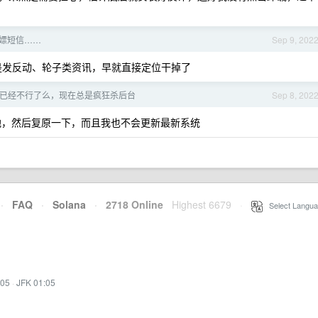
嫖短信……
Sep 9, 202
果是发反动、轮子类资讯，早就直接定位干掉了
 真的已经不行了么，现在总是疯狂杀后台
Sep 8, 202
池，然后复原一下，而且我也不会更新最新系统
·
FAQ
·
Solana
·
2718 Online
Highest 6679
·
Select Langua
:05
·
JFK 01:05