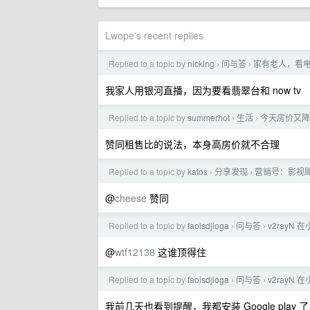
Lwope's recent replies
Replied to a topic by
nicking
问与答
家有老人，看
›
›
我家人用银河直播，因为要看翡翠台和 now tv
Replied to a topic by
summerhot
生活
今天房价又降
›
›
赞同租售比的说法，本身高房价就不合理
Replied to a topic by
katos
分享发现
营销号：影视
›
›
@
cheese
赞同
Replied to a topic by
faoisdjioga
问与答
v2rayN
›
›
@
wtf12138
这谁顶得住
Replied to a topic by
faoisdjioga
问与答
v2rayN
›
›
我前几天也看到提醒，我都安装 Google p