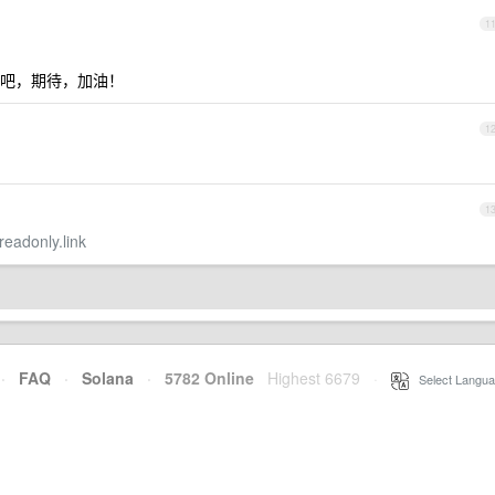
1
吧，期待，加油！
1
1
/readonly.link
·
FAQ
·
Solana
·
5782 Online
Highest 6679
·
Select Langua