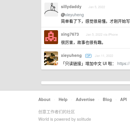
sillydaddy
Jan 5, 2022
@
xieyuheng
简单看了下，感觉很易懂。才刚开始写
xing7673
Jan 5, 2022 via iPhone
很厉害，故事也很有趣。
xieyuheng
Jan 11, 2022
OP
「只读链接」增加中文 UI 啦：
https:/
About
·
Help
·
Advertise
·
Blog
·
API
创意工作者们的社区
World is powered by solitude