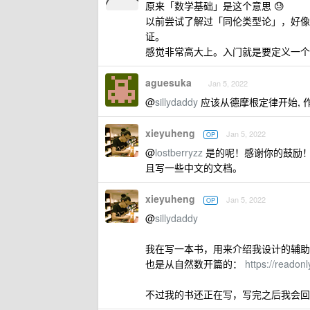
原来「数学基础」是这个意思 😓
以前尝试了解过「同伦类型论」，好像
证。
感觉非常高大上。入门就是要定义一个
aguesuka
Jan 5, 2022
@
sillydaddy
应该从德摩根定律开始, 作为入门
xieyuheng
Jan 5, 2022
OP
@
lostberryzz
是的呢！感谢你的鼓励
且写一些中文的文档。
xieyuheng
Jan 5, 2022
OP
@
sillydaddy
我在写一本书，用来介绍我设计的辅助
也是从自然数开篇的：
https://readon
不过我的书还正在写，写完之后我会回