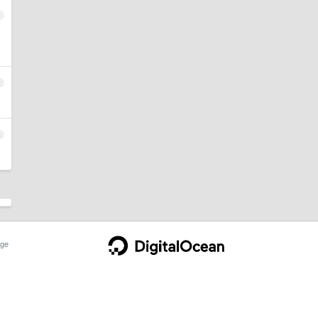
1
2
3
ge