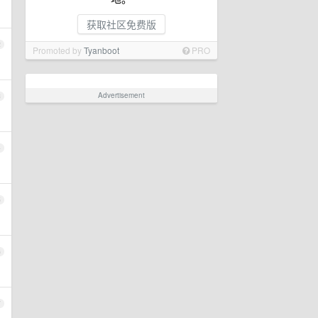
获取社区免费版
2
Promoted by
Tyanboot
PRO
Advertisement
3
4
5
6
7