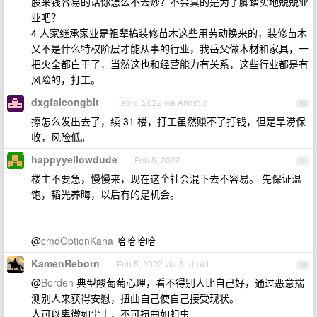
股来钱容易的话你怎么不去炒？不会真的是为了脚踏实地兢兢业
业吧？
4 人家继承家业是祖辈搞装修苗木这些用劳动换来的，装修苗木
又不是什么特权阶层才能从事的行业，我岳父做木材和家具，一
把火全都白干了，当然这也和经营能力有关系，这些行业都是有
风险的，打工。
dxgfalcongbit
Feb 5, 2022 via Android
32
擦怎么发出去了，续 31 楼，打工虽然赚不了打钱，但是旱涝保
收，风险低。
happyyellowdude
Feb 5, 2022
33
楼主不要急，慢慢来，现在这个社会混下去不容易。 先保证温
饱，韬光养晦，以后有的是机会。
@
cmdOptionKana
哈哈哈哈
KamenReborn
Feb 5, 2022 via Android
34
@
Borden
典型酸葡萄心理，看不得别人比自己好，通过恶意揣
测别人来获得安慰，扭曲自己使自己接受现状。
人可以卑微如尘土，不可扭曲如蛆虫