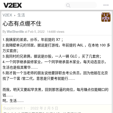
V2EX
生活
›
心态有点绷不住
By
WeiShenMe
at Feb 5, 2022 · 14488 views
1.我姨家的弟弟，炒币，年前提的 X7 ；
2.我隔壁单元的邻居，据说是打游戏，年前提的 A6L ，在本地 100 多
万买套房；
3.我同村的兄弟俩，据说是炒股，一人一辆 GLC ，买了几套房；
4.一个同学继承装修家业，一个同学继承苗木家业，每天动态显示，
生活也是极其奢华……
5.刚才我一个当老师的朋友说他要辞职去考公务员，因为他姐在北京
找了一个富 /官二代，意思是只要考就能行……
而我，明天又要起早贪黑，回到那苦逼的岗位，每月赚点仅能糊口的
钱……
呵，生活……
Supplement 1 · 2022 年 2 月 5 日