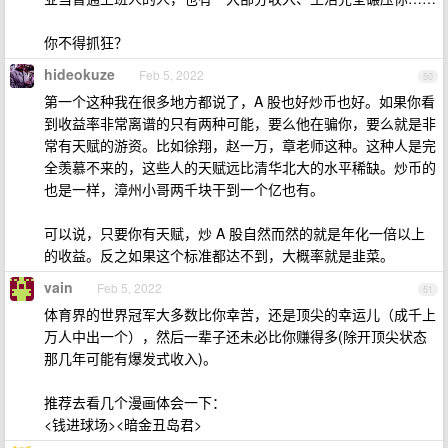
你不得抓狂？
hideokuze
Feb 5, 2022
50
第一个这种我在很多地方都说了，A 股也好炒币也好。如果你看
到收益率非常离谱的只有两种可能，要么他在骗你，要么就是非
常有天赋的游资。比如徐翔，赵一万，章老师这种。这种人是完
全羡慕不来的，这些人的天赋远比清华北大的水平稀缺。炒币的
也是一样，漳州小哥两千块干到一个亿也有。
可以说，只要你有天赋，炒 A 股自然而然的就是年化一倍以上
的收益。反之如果这个标准都达不到，大概率就是韭菜。
vain
Feb 5, 2022
51
体育界的世界冠军大多数比你幸苦，还是顶尖的幸运儿（成千上
万人中出一个），然后一辈子还未必比你赚得多(除开顶尖状态
那几年可能有爆发式收入)。
推荐去看几个漫画体会一下：
<钱进球场><暗金丑岛君>