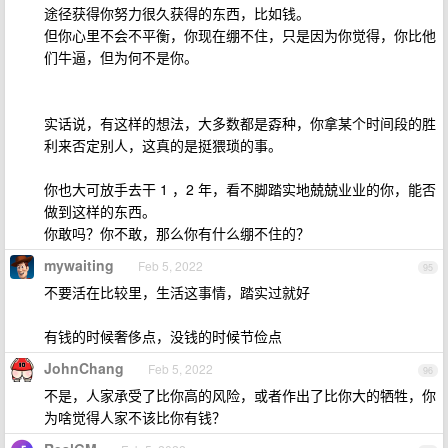
途径获得你努力很久获得的东西，比如钱。
但你心里不会不平衡，你现在绷不住，只是因为你觉得，你比他
们牛逼，但为何不是你。
实话说，有这样的想法，大多数都是孬种，你拿某个时间段的胜
利来否定别人，这真的是挺猥琐的事。
你也大可放手去干 1 ，2 年，看不脚踏实地兢兢业业的你，能否
做到这样的东西。
你敢吗？你不敢，那么你有什么绷不住的？
mywaiting
Feb 5, 2022
95
不要活在比较里，生活这事情，踏实过就好
有钱的时候奢侈点，没钱的时候节俭点
JohnChang
Feb 5, 2022
96
不是，人家承受了比你高的风险，或者作出了比你大的牺牲，你
为啥觉得人家不该比你有钱？