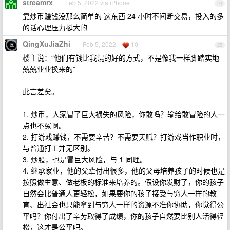
streamrx
Feb 5, 2022 via iPhone
24
靠炒币赚钱没那么简单的 这东西 24 小时不间断交易，投入的多
的话心理压力挺大的
QingXuJiaZhi
Feb 5, 2022
10
25
楼主说：“他们有钱比我混的好的方式，不是像我一样脚踏实地
兢兢业业换来的”
此言差矣。
1. 炒币，人家冒了巨大损失的风险，你敢吗？输给敢冒险的人一
点也不冤啊。
2. 打游戏赚钱，不需要辛苦？不需要天赋？打游戏当作职业时，
与普通打工并无区别。
3. 炒股，也是冒巨大风险，与 1 同理。
4. 继承家业，他的父辈付出很多，他的父母培养孩子的时候也是
按照做生意、做老板的标准来培养的。假设你发财了，你的孩子
自然会比普通人更轻松，如果要你的孩子接受与穷人一样的教
育、出社会也只能拿到与穷人一样的资源不准你协助，你觉得公
平吗？你付出了辛劳取得了成绩，你的孩子自然要比别人活得轻
松，这才是公平吧。