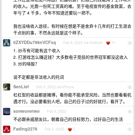
的收入。光靠一份死工资真的难。至于电视宣传的基金致富，去
年亏了 4 千多，今年不知道还要玩一把不。
我也没啥收入途径，有时候在想是不是舍弃十几年的打工生涯去
干点别的事，不然永远就是这个样子。
0ZXYDDu796nVCFxq
Feb 5, 2022 via Android
11
4
1. 炒币有可能有这个收入
2. 打游戏怎么赚这钱？大多数电子竞技的世界冠军都没这收入
3. 炒的啥股？
说不定都是非法收入的托词
SenLief
Feb 5, 2022 via iPhone
5
杠杠型的收益都是赌博，看你能不能承受风险，当然也要看看机
遇才行。没必要看别人吧，自己的日子过的好就行，看开了。
someonetwo
Feb 5, 2022
6
不必跟亲戚朋友比，朝着自己的目标努力，过好自己的生活
Fading2276
Feb 5, 2022
7
7