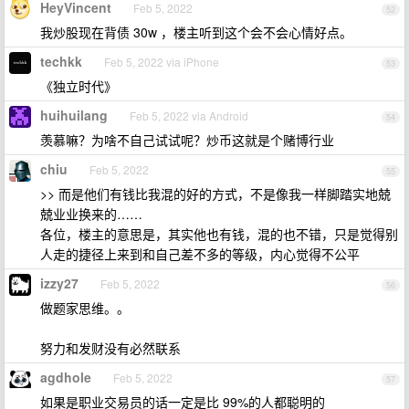
HeyVincent
Feb 5, 2022
52
我炒股现在背债 30w ，楼主听到这个会不会心情好点。
techkk
Feb 5, 2022 via iPhone
53
《独立时代》
huihuilang
Feb 5, 2022 via Android
54
羡慕嘛？为啥不自己试试呢？炒币这就是个赌博行业
chiu
Feb 5, 2022
55
>> 而是他们有钱比我混的好的方式，不是像我一样脚踏实地兢
兢业业换来的……
各位，楼主的意思是，其实他也有钱，混的也不错，只是觉得别
人走的捷径上来到和自己差不多的等级，内心觉得不公平
izzy27
Feb 5, 2022
56
做题家思维。。
努力和发财没有必然联系
agdhole
Feb 5, 2022
57
如果是职业交易员的话一定是比 99%的人都聪明的