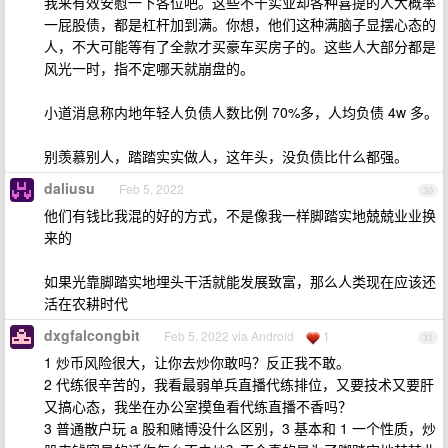
我来有效安慰一下各位吧。这些不干实业却各种喜提的人大概率
一屁股债，都是杠杆加到满。你想，他们这种满脑子显摆心态的
人，不大可能等有了全款才买豪车买房子的。这些人大部分都是
风光一时，指不定哪天就崩盘的。
小道消息称内地年轻人负债人数比例 70%多，人均负债 4w 多。
别羡慕别人，踏踏实实做人，这年头，没负债比什么都强。
daliusu
Feb 5, 2022
30
他们有钱比我混的好的方式，不是像我一样脚踏实地兢兢业业换
来的
如果光靠脚踏实地埋头干活就能发展致富，那么人类现在应该还
活在农耕时代
dxgfalcongbit
Feb 5, 2022 via Android
1
31
1 炒币风险很大，让你去炒你敢吗？反正我不敢。
2 代练很辛苦的，我看最弱单兵直播代练排位，又要技术又要肝
又搞心态，我坐在办公室摸鱼看代练直播不香吗？
3 普通散户玩 a 股和赌博没什么区别，3 基本和 1 一个性质，炒