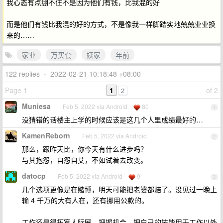
我心态有点绷不住不是因为他们有钱，比我混的好
而是他们有钱比我混的好的方式，不是像我一样脚踏实地兢兢业业换
来的……
家业
万买套
姨家
年前
122 replies
•
2022-02-21 10:18:48 +08:00
Page 1
1
of 2
2
Muniesa
Feb 5, 2022 via Android
80
1
没猜错的话楼主上学的时候应该是这几个人里成绩最好的…
KamenReborn
Feb 5, 2022 via Android
2
那么，跟昨天比，你今天有什么进步吗？
与其抱怨，自怨自艾，不如试着去改变。
datocp
Feb 5, 2022 via Android
9
3
几个选项更像是在赌博，明天可能把老婆都赔了。没见过一晚上
输 4 千万的大有人在，还有挪用公款的。
工作还是得拓宽人际圈，把握机会，把自己的技能用于工作以外