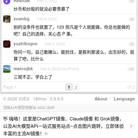
RealGM
Feb 5, 2022
97
炒币和炒股的就没必要羡慕了
xuanbg
Feb 6, 2022
98
别的没条件也就罢了，123 但凡是个人就能做，你总也能做的
吧？自己的选择，关心态 P 事。
yuzhibopro
Feb 6, 2022
99
你问一句，自己敢赌么，能抗住，是胜利那波么，出生好的，就
算了吧，比什么
marcojbk
Feb 6, 2022 via iPhone
100
三观不正，学白上了
Page 1
1
of 2
2
© 2026 V2EX · 180ms · 3.9.8.5
About
·
Language
顶级AI大模型镜像站-AIGC.BAR
👋 嗨咯！这里是ChatGPT镜像、Claude镜像 和 Grok镜像，
›
以及AI大模型API一站式服务站点~点击图片跳转，立即体验
丰富的主流AI镜像！✨