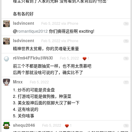
楼主只看到了人家的光鲜 没有看到人家背后的“付出”
各有各的好
lsdvincent
Feb 5, 2022 via iPhone
74
@
romantique2012
你们搞得这些啊 exciting!
lsdvincent
Feb 5, 2022 via iPhone
75
精神世界太贫瘠，你的灵魂毫无重量
r6Vm94FFk9u3W6XI
Feb 5, 2022
1
76
前三个不都是跟抽奖一样，也不用太羡慕吧
后两个那就没啥可说的了，确实比不了
Mrxx
Feb 5, 2022
77
1. 炒币的可能是资金盘
2. 打游戏可能是做狗推，种菠菜
3. 美女股神后面的抠脚大汉了解一下
4. 这有啥说的
5. 关你啥事
shequ2046
Feb 5, 2022
1
78