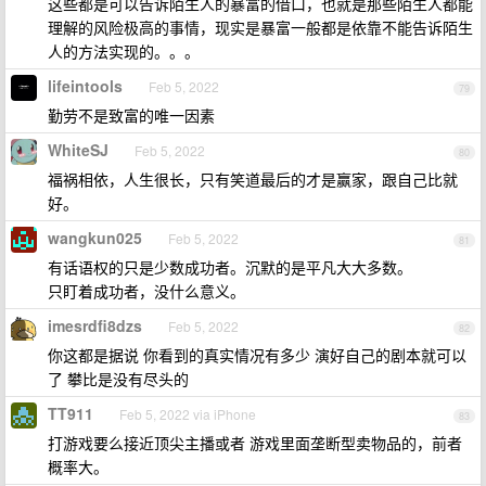
这些都是可以告诉陌生人的暴富的借口，也就是那些陌生人都能
理解的风险极高的事情，现实是暴富一般都是依靠不能告诉陌生
人的方法实现的。。。
lifeintools
Feb 5, 2022
79
勤劳不是致富的唯一因素
WhiteSJ
Feb 5, 2022
80
福祸相依，人生很长，只有笑道最后的才是赢家，跟自己比就
好。
wangkun025
Feb 5, 2022
81
有话语权的只是少数成功者。沉默的是平凡大大多数。
只盯着成功者，没什么意义。
imesrdfi8dzs
Feb 5, 2022
82
你这都是据说 你看到的真实情况有多少 演好自己的剧本就可以
了 攀比是没有尽头的
TT911
Feb 5, 2022 via iPhone
83
打游戏要么接近顶尖主播或者 游戏里面垄断型卖物品的，前者
概率大。