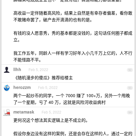
高收益一定伴随着高风险，结果上自然是有幸存者偏差，看你敢
不敢赌命罢了，破产去开滴滴的也有的是。
有钱的没人愿意秀，秀的基本都是没钱的，这句话任何圈子都成
立。
我工作五年，同龄人一样有学习好年入小几千万上亿的，人不行
不能怪路不平。
llhh
Feb 5, 2022
92
《随机漫步的傻瓜》推荐给楼主
herozzm
Feb 5, 2022
93
两个一起炒币的同学，一个 7000 赚了 100+万，另外一个甩晚
了一个星期，亏了 40 万，这就是风险河收益病村
metamask
Feb 5, 2022
94
更何况这个想法其实逻辑上是不成立的。
假设你身边没有这样的案例，还是会存在这样的人，通过一定的