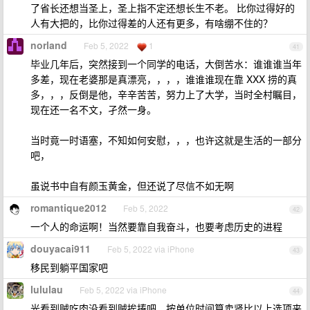
了省长还想当圣上，圣上指不定还想长生不老。 比你过得好的
人有大把的，比你过得差的人还有更多，有啥绷不住的？
norland
Feb 5, 2022
1
41
毕业几年后，突然接到一个同学的电话，大倒苦水：谁谁谁当年
多差，现在老婆那是真漂亮，，，，谁谁谁现在靠 XXX 捞的真
多，，，反倒是他，辛辛苦苦，努力上了大学，当时全村瞩目，
现在还一名不文，孑然一身。
当时竟一时语塞，不知如何安慰，，，也许这就是生活的一部分
吧，
虽说书中自有颜玉黄金，但还说了尽信不如无啊
romantique2012
Feb 5, 2022
42
一个人的命运啊！当然要靠自我奋斗，也要考虑历史的进程
douyacai911
Feb 5, 2022 via iPhone
43
移民到躺平国家吧
lululau
Feb 5, 2022 via iPhone
44
光看到贼吃肉没看到贼挨揍吧，按单位时间算卖肾比以上选项来