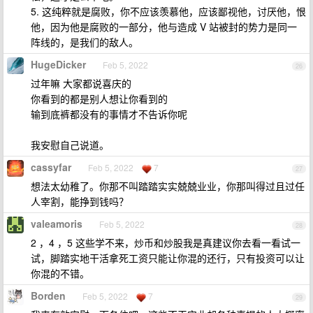
5. 这纯粹就是腐败，你不应该羡慕他，应该鄙视他，讨厌他，恨
他，因为他是腐败的一部分，他与造成 V 站被封的势力是同一
阵线的，是我们的敌人。
HugeDicker
Feb 5, 2022
26
过年嘛 大家都说喜庆的
你看到的都是别人想让你看到的
输到底裤都没有的事情才不告诉你呢
我安慰自己说道。
cassyfar
Feb 5, 2022
7
27
想法太幼稚了。你那不叫踏踏实实兢兢业业，你那叫得过且过任
人宰割，能挣到钱吗？
valeamoris
Feb 5, 2022
28
2 ，4 ，5 这些学不来，炒币和炒股我是真建议你去看一看试一
试，脚踏实地干活拿死工资只能让你混的还行，只有投资可以让
你混的不错。
Borden
Feb 5, 2022
7
29