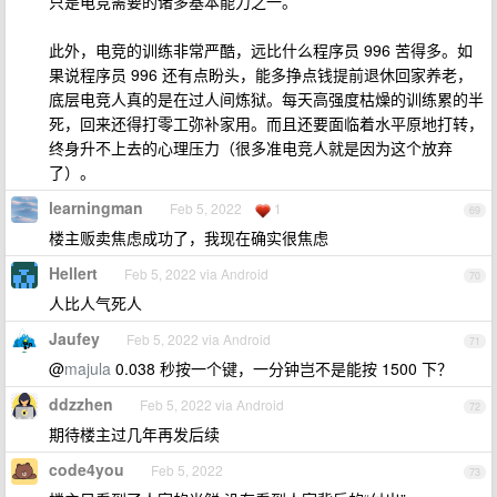
只是电竞需要的诸多基本能力之一。
此外，电竞的训练非常严酷，远比什么程序员 996 苦得多。如
果说程序员 996 还有点盼头，能多挣点钱提前退休回家养老，
底层电竞人真的是在过人间炼狱。每天高强度枯燥的训练累的半
死，回来还得打零工弥补家用。而且还要面临着水平原地打转，
终身升不上去的心理压力（很多准电竞人就是因为这个放弃
了）。
learningman
Feb 5, 2022
1
69
楼主贩卖焦虑成功了，我现在确实很焦虑
Hellert
Feb 5, 2022 via Android
70
人比人气死人
Jaufey
Feb 5, 2022 via Android
71
@
majula
0.038 秒按一个键，一分钟岂不是能按 1500 下？
ddzzhen
Feb 5, 2022 via Android
72
期待楼主过几年再发后续
code4you
Feb 5, 2022
73