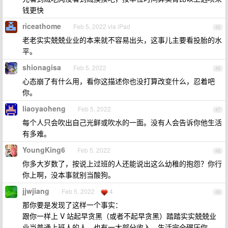
钱更快
riceathome
Feb 5, 2022 via iPad
45
老老实实兢兢业业的本来就不容易出头，这事儿主要看投胎的水
平。
shionagisa
Feb 5, 2022
46
心态崩了有什么用，看你这描述你也没打算改变什么，忍着吧
你。
liaoyaoheng
Feb 5, 2022
47
每个人只会吹出自己光鲜或吹水的一面。没有人会告诉你他生活
有多难。
YoungKing6
Feb 5, 2022
48
你多大岁数了，按说上过班的人还能说出这么幼稚的抱怨？你行
你上啊，没本事就别当酸狗。
jjwjiang
Feb 5, 2022
4
49
那你要是发现了这样一个事实：
跟你一样上 V 站起早贪黑（或者不起早贪黑）踏踏实实兢兢业
业当普通上班人的人，也有一大部分收入、生活完全碾压你……