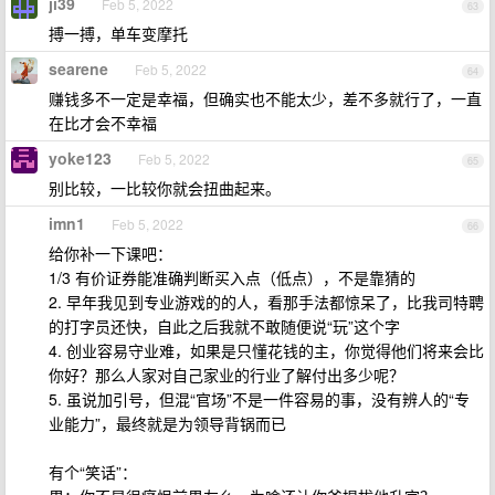
ji39
Feb 5, 2022
63
搏一搏，单车变摩托
searene
Feb 5, 2022
64
赚钱多不一定是幸福，但确实也不能太少，差不多就行了，一直
在比才会不幸福
yoke123
Feb 5, 2022
65
别比较，一比较你就会扭曲起来。
imn1
Feb 5, 2022
66
给你补一下课吧：
1/3 有价证券能准确判断买入点（低点），不是靠猜的
2. 早年我见到专业游戏的的人，看那手法都惊呆了，比我司特聘
的打字员还快，自此之后我就不敢随便说“玩”这个字
4. 创业容易守业难，如果是只懂花钱的主，你觉得他们将来会比
你好？那么人家对自己家业的行业了解付出多少呢？
5. 虽说加引号，但混“官场”不是一件容易的事，没有辨人的“专
业能力”，最终就是为领导背锅而已
有个“笑话”：