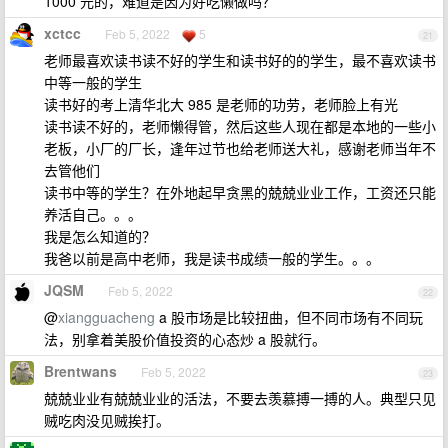
1000 元的，难道是因为好吃懒做吗？
xctcc
Feb 5, 2022
5
21
老师最喜欢读书读不好的学生和读书好的的学生，最不喜欢读书
中等一般的学生
读书好的考上清华北大 985 是老师的功劳，老师脸上有光
读书读不好的，老师懒得管，然后这些人现在都是本地的一些小
老板，小厂的厂长，逢年过节也给老师送大礼，感谢老师当年不
去管他们
读书中等的学生？在外地起早贪黑的兢兢业业工作，工资还只能
养活自己。。。
我是怎么知道的？
我爸以前是高中老师，我是读书成绩一般的学生。。。
JQSM
Feb 5, 2022
22
@
xiangguacheng
a 股市场是比较扭曲，但不同市场有不同玩
法，别拿着美股价值投资的心态炒 a 股就行。
Brentwans
Feb 5, 2022
23
兢兢业业有兢兢业业的活法，不要去羡慕搏一搏的人。典型只见
贼吃肉没见贼挨打。