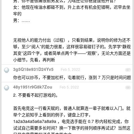
男：你不是很痛恨前男友么，为啥还让你爸提拔他升官？
女：他现在啥油水都碰不到，升上去才有机会犯错啊，迟早去坐
牢的
男：……
无视他人的能力付出（过程），只看到结果，说明你的修为还不
够，至少“阅人”的能力很差，这样很容易碰钉子的。先学学“静观
其变”这四个字，或者简单点两个字——“观察”，无论大方面还是
小细节，先看，再判断
3g5Q18e931D24Yv5
Feb 5, 2022
67
你也可以炒币，不要加杠杆，屯着就行，涨到 7 万只是时间问题
48y1951r9G8k7Zou
Feb 5, 2022
68
2. 不要看不起打游戏的。
首先电竞这一行看天赋的，普通人就算连一辈子就难以入门。就
举个之前知乎上看到的例子，键盘上打字，
1a2a3a4a5a6a7a8a9a ，电竞选手能在 0.7 秒内轻松完成，你
试试自己需要多长时间？换一下数字的排列顺序再试试？当然这