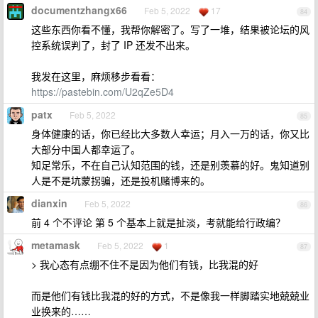
documentzhangx66
Feb 5, 2022
17
84
这些东西你看不懂，我帮你解密了。写了一堆，结果被论坛的风
控系统误判了，封了 IP 还发不出来。
我发在这里，麻烦移步看看：
https://pastebin.com/U2qZe5D4
patx
Feb 5, 2022
85
身体健康的话，你已经比大多数人幸运；月入一万的话，你又比
大部分中国人都幸运了。
知足常乐，不在自己认知范围的钱，还是别羡慕的好。鬼知道别
人是不是坑蒙拐骗，还是投机赌博来的。
dianxin
Feb 5, 2022
86
前 4 个不评论 第 5 个基本上就是扯淡，考就能给行政编？
metamask
Feb 5, 2022
1
87
> 我心态有点绷不住不是因为他们有钱，比我混的好
而是他们有钱比我混的好的方式，不是像我一样脚踏实地兢兢业
业换来的……