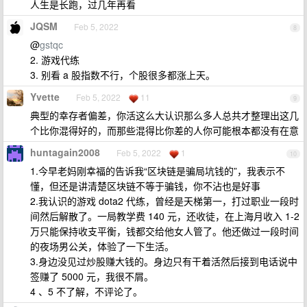
人生是长跑，过几年再看
JQSM
Feb 5, 2022
8
@
gstqc
2. 游戏代练
3. 别看 a 股指数不行，个股很多都涨上天。
Yvette
Feb 5, 2022
11
9
典型的幸存者偏差，你活这么大认识那么多人总共才整理出这几
个比你混得好的，而那些混得比你差的人你可能根本都没有在意
huntagain2008
Feb 5, 2022
1
10
1.今早老妈刚幸福的告诉我“区块链是骗局坑钱的”，我表示不
懂，但还是讲清楚区块链不等于骗钱，你不沾也是好事
2.我认识的游戏 dota2 代练，曾经是天梯第一，打过职业一段时
间然后解散了。一局教学费 140 元，还收徒，在上海月收入 1-2
万只能保持收支平衡，钱都交给他女人管了。他还做过一段时间
的夜场男公关，体验了一下生活。
3.身边没见过炒股赚大钱的。身边只有干着活然后接到电话说中
签赚了 5000 元，我很不屑。
4 、5 不了解，不评论了。