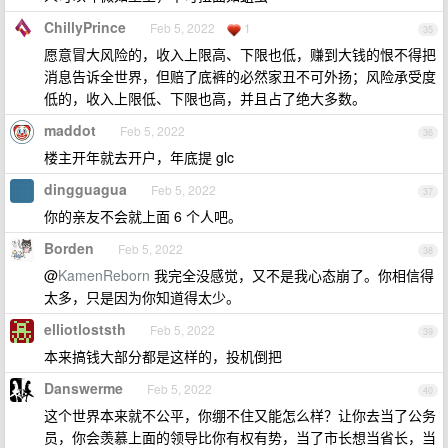
ChillyPrince
Feb 5, 2022
1
35
愿意冒大风险的，收入上限高、下限也低，赚到大钱的恨不得把
消息告诉全世界，但赔了底裤的必然家丑不可外扬；风险承受度
低的，收入上限低、下限也高，并且占了绝大多数。
maddot
Feb 5, 2022
36
楼主开年就去开户，年底提 glc
dingguagua
Feb 5, 2022
37
你的亲友不会就上面 6 个人吧。
Borden
Feb 5, 2022
38
@
KamenReborn
我完全没感觉，又不是我心态崩了。你相信得
太多，只是因为你知道得太少。
elliotloststh
Feb 5, 2022
39
本来搞钱大部分都是这样的，投机倒把
Danswerme
Feb 5, 2022
40
这个世界本来就不公平，你绷不住又能怎么样？让你去当了公务
员，你会羡慕上面的领导比你有权有势，当了市长想当省长，当