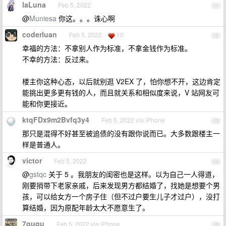
laLuna
Feb 5, 2022
11
@
Muniesa
你这。。。诛心啊
coderluan
Feb 5, 2022
10
12
幸福的方法：不拿别人作为标准，不拿金钱作为标准。
不幸的方法：反过来。
楼主你这种心态，以后就别逛 V2EX 了，怕你想不开，这边肯定
能挑出更多更有钱的人，而且就关系和相似度来说，V 站网友可
能和你更接近。
ktqFDx9m2Bvfq3y4
Feb 5, 2022 via iPhone
13
那只是混得不好甚至被追债的没有跟你说而已。大多数跟楼主一
样是普通人。
victor
Feb 5, 2022
14
@
gstqc
关于 5 。我朋友的闺密也是这样。以为自己一人得道，
刚要捎带下老家亲戚，后来发现男方都结婚了，找她是想要个男
孩，可以给女方一个房子住（但不过户要生儿子才过户），没打
算结婚，因为原配年龄太大不愿意生了。
7gugu
Feb 5, 2022 via iPhone
15