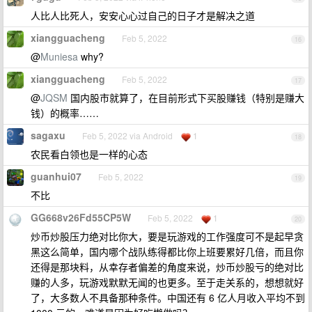
人比人比死人，安安心心过自己的日子才是解决之道
xiangguacheng
Feb 5, 2022
16
@
Muniesa
why?
xiangguacheng
Feb 5, 2022
17
@
JQSM
国内股市就算了，在目前形式下买股赚钱（特别是赚大
钱）的概率……
sagaxu
Feb 5, 2022 via Android
1
18
农民看白领也是一样的心态
guanhui07
Feb 5, 2022
19
不比
GG668v26Fd55CP5W
Feb 5, 2022
1
20
炒币炒股压力绝对比你大，要是玩游戏的工作强度可不是起早贪
黑这么简单，国内哪个战队练得都比你上班要累好几倍，而且你
还得是那块料，从幸存者偏差的角度来说，炒币炒股亏的绝对比
赚的人多，玩游戏默默无闻的也更多。至于走关系的，想想就好
了，大多数人不具备那种条件。中国还有 6 亿人月收入平均不到