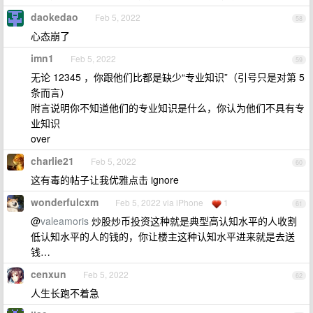
daokedao
Feb 5, 2022
58
心态崩了
imn1
Feb 5, 2022
59
无论 12345 ，你跟他们比都是缺少“专业知识”（引号只是对第 5
条而言）
附言说明你不知道他们的专业知识是什么，你认为他们不具有专
业知识
over
charlie21
Feb 5, 2022
60
这有毒的帖子让我优雅点击 ignore
wonderfulcxm
Feb 5, 2022 via iPhone
1
61
@
valeamoris
炒股炒币投资这种就是典型高认知水平的人收割
低认知水平的人的钱的，你让楼主这种认知水平进来就是去送
钱…
cenxun
Feb 5, 2022
62
人生长跑不着急