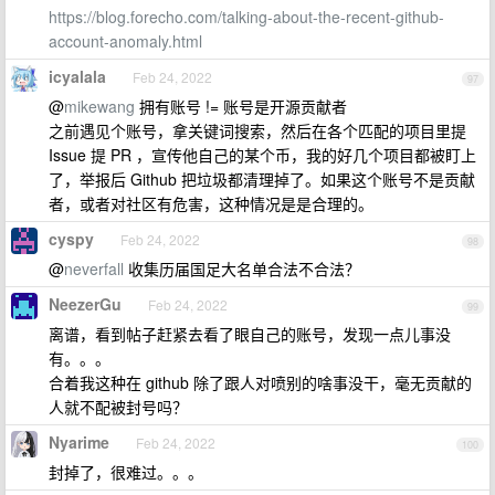
https://blog.forecho.com/talking-about-the-recent-github-
account-anomaly.html
icyalala
Feb 24, 2022
97
@
mikewang
拥有账号 != 账号是开源贡献者
之前遇见个账号，拿关键词搜索，然后在各个匹配的项目里提
Issue 提 PR ，宣传他自己的某个币，我的好几个项目都被盯上
了，举报后 Github 把垃圾都清理掉了。如果这个账号不是贡献
者，或者对社区有危害，这种情况是是合理的。
cyspy
Feb 24, 2022
98
@
neverfall
收集历届国足大名单合法不合法？
NeezerGu
Feb 24, 2022
99
离谱，看到帖子赶紧去看了眼自己的账号，发现一点儿事没
有。。。
合着我这种在 github 除了跟人对喷别的啥事没干，毫无贡献的
人就不配被封号吗？
Nyarime
Feb 24, 2022
100
封掉了，很难过。。。