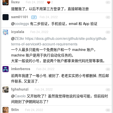
liuxu
Feb 24, 2022
2
41
提醒我了，以后不用第三方登录了，直接邮箱注册
sam01101
Feb 24, 2022
OP
42
@
cooleggs
有二步验证，手机验证，email 和 App 验证
icyalala
Feb 24, 2022
43
@
ZE3kr
https://docs.github.com/en/github/site-policy/github-
terms-of-service#3-account-requirements
一个人最多只能有一个免费账户和一个 machine 账户，
machine 账户是用于执行自动化任务的。
大家一般说的小号，是说两个账户都拿来做代码托管等事情。
imkerberos
Feb 24, 2022
44
前两年我建了一堆小号, 被封了. 老老实实把小号都删掉, 然后邮
件联系, 又复活了.
fghshunzi
Feb 24, 2022
45
@
Cavolo
又开始吹了？虽然我觉得他说的没啥可能，但前段时
间刚封了伊朗网站忘了？
Stlin
Feb 24, 2022
46