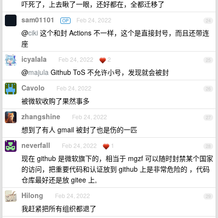
吓死了，上去瞅了一眼，还好都在，全都迁移了
sam01101
Feb 24, 2022
OP
24
@
ciki
这个和封 Actions 不一样，这个是直接封号，而且还带连
座
icyalala
Feb 24, 2022
2
25
@
majula
Github ToS 不允许小号，发现就会被封
Cavolo
Feb 24, 2022
26
被微软收购了果然事多
zhangshine
Feb 24, 2022
27
想到了有人 gmail 被封了也是伤的一匹
neverfall
Feb 24, 2022
1
28
现在 github 是微软旗下的，相当于 mgzf 可以随时封禁某个国家
的访问，把重要代码和认证放到 github 上是非常危险的 ，代码
仓库最好还是放 gitee 上,
Hilong
Feb 24, 2022
29
我赶紧把所有组织都退了