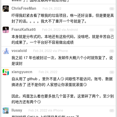
ChrisFreeMan
Feb 24, 2022
53
吓得我赶紧去看了眼我的垃圾项目，咻～还好没事，但是要是真
封了的话。。。。我大不了重开一个号就是了。
FranzKafka95
Feb 24, 2022 via Android
54
本身就是分布式的，本地还有这些代码，没啥吧，就是辛苦自己
的成果了，一个平台好不容易做出成绩
vocaloid
Feb 24, 2022 via iPhone
55
我之前 17 年也被封过一次，发邮件大概六个小时就恢复了，说
是误封
xiangyuecn
Feb 24, 2022
56
自从用了 github ，里外不是人🙄 间歇性不能访问，账号、数据
搞进去了 还不是你的 人家想让你滚蛋就滚蛋🙄
因此，鸡蛋怎么着也要多放几个篮子里，这里碎了两个，至少别
的地方还有两个🙄
llussy
Feb 24, 2022 via iPhone
57