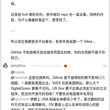
怪。
且其他 fork 都好好的，原作者的 repo 也一直没事。同样的内
容，为什么偏偏封我这个，更奇怪了。
---
所以现在我都是多平台备份，有条件再自建一个 Gitea 。
GitHub 不知道哪天就会被突然莫名封掉，你的东西都不属于你
自己。
jerryjhou
Feb 24, 2022 via iPad
12
52
@
majula
@
neverfall
这是在搞笑吗，Github 是不是微软的都不影响🇺🇸
国籍，一直都是美国企业。V2EX 也是美国网站，那么大个
DigitalOcean 都看不见吗。US Gov 要干这事必须走冗长的立法
程序，而且你开源代码怕啥？不要告诉我是薅羊毛项目
@
fghshunzi
伊朗上 USA 制裁名单都多少年了，美式霸权的运
作方式有这么难理解吗。CN 要是上这么名单你该担心的是
WWIII 了，国际互联网早就给你掐了