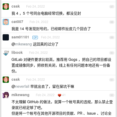
cssk
Feb 24, 2022
87
我 4 ，5 个号同台电脑经常切换，都没见封
cat007
Feb 24, 2022
88
我是 14 号发现封号的，已经邮件扯皮几个回合了
sam01101
Feb 24, 2022
OP
89
@
mikewang
这回真的过分了
libook
Feb 24, 2022
90
GitLab 对硬件要求比较高，推荐用 Gogs ，把自己的项目都设
置成镜像同步，把修剪关闭，线上有任何问题本地还有一份备
份。
cssk
Feb 24, 2022
91
@
neverfall
早就出去了，留在屎坑干嘛
mikewang
Feb 24, 2022
41
92
不太理解 GitHub 的做法，就算一个帐号真的违规，那么禁止登
录就已经足够了吧。
但是将一个帐号在其他开源项目的贡献、PR 、Issue 、讨论全