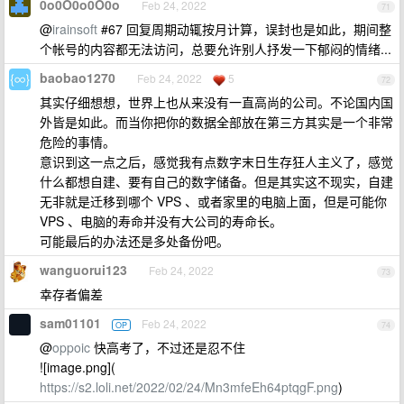
0o0O0o0O0o
Feb 24, 2022
71
@
irainsoft
#67 回复周期动辄按月计算，误封也是如此，期间整
个帐号的内容都无法访问，总要允许别人抒发一下郁闷的情绪...
baobao1270
Feb 24, 2022
5
72
其实仔细想想，世界上也从来没有一直高尚的公司。不论国内国
外皆是如此。而当你把你的数据全部放在第三方其实是一个非常
危险的事情。
意识到这一点之后，感觉我有点数字末日生存狂人主义了，感觉
什么都想自建、要有自己的数字储备。但是其实这不现实，自建
无非就是迁移到哪个 VPS 、或者家里的电脑上面，但是可能你
VPS 、电脑的寿命并没有大公司的寿命长。
可能最后的办法还是多处备份吧。
wanguorui123
Feb 24, 2022
73
幸存者偏差
sam01101
Feb 24, 2022
OP
74
@
oppoic
快高考了，不过还是忍不住
![image.png](
https://s2.loli.net/2022/02/24/Mn3mfeEh64ptqgF.png
)