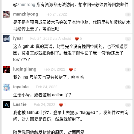
@
zhenrong
所有资源都无法访问，想拿回来必须要等回复邮件
manzhiyong
Feb 24, 2022
16
是不是有项目成员被木马突破了本地电脑，代码里被加紧挖矿木
马给传上去了，等消息吧
iyear
Feb 24, 2022 via Android
5
17
这点 github 真的离谱，封号完全没有挽回空间的，也不知道原
因，莫名其妙就把你封了。我发了邮件回了我一句“你违反了
tos”????
luqingliang
Feb 24, 2022
2
18
我的 ins 号前天也莫名被封了，呜呜呜
icyalala
Feb 24, 2022
19
注册小号，或者滥用 action 了？
Les1ie
Feb 24, 2022
1
20
我也被 Github 封过，登录上去提示 "flagged " ，发邮件过去询
问，对方回复是误伤，然后就解封了。
随后我问他触发封禁的原因，对面回复