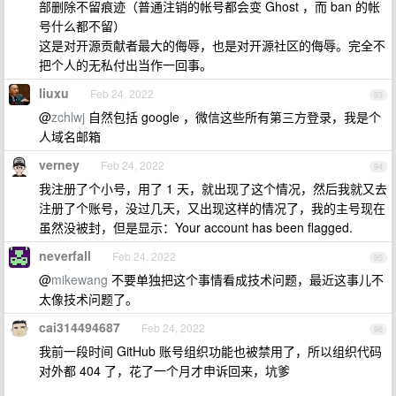
部删除不留痕迹（普通注销的帐号都会变 Ghost ，而 ban 的帐
号什么都不留）
这是对开源贡献者最大的侮辱，也是对开源社区的侮辱。完全不
把个人的无私付出当作一回事。
liuxu
Feb 24, 2022
93
@
zchlwj
自然包括 google ，微信这些所有第三方登录，我是个
人域名邮箱
verney
Feb 24, 2022
94
我注册了个小号，用了 1 天，就出现了这个情况，然后我就又去
注册了个账号，没过几天，又出现这样的情况了，我的主号现在
虽然没被封，但是显示：Your account has been flagged.
neverfall
Feb 24, 2022
95
@
mikewang
不要单独把这个事情看成技术问题，最近这事儿不
太像技术问题了。
cai314494687
Feb 24, 2022
96
我前一段时间 GitHub 账号组织功能也被禁用了，所以组织代码
对外都 404 了，花了一个月才申诉回来，坑爹