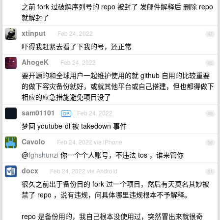
之前 fork 过破解序列号的 repo 被封了 发邮件解释后 删除 repo
就解封了
xtinput
Feb 24, 2022
47
吓得我赶紧去看了下我的号，还正常
AhogeK
Feb 24, 2022
48
要开源的和全球用户一起维护使用的就 github 自用的比较重要
的做下容灾备份就好，或就其他平台或自己搭建，但也都得做下
相应的应急措施避免项目没了
sam01101
Feb 24, 2022
OP
49
梦回 youtube-dl 被 takedown 事件
Cavolo
Feb 24, 2022 via iPhone
50
@
fghshunzi
你一个个人账号，不违法 tos ，谁来管你
docx
Feb 24, 2022 via Android
51
很久之前出于备份目的 fork 过一个项目，然后有天莫名其妙被
禁了 repo ，说有违规，问具体哪里违规根本不予解释。
repo 是备份用的，我自己根本没使用过，突然冒出来就很奇