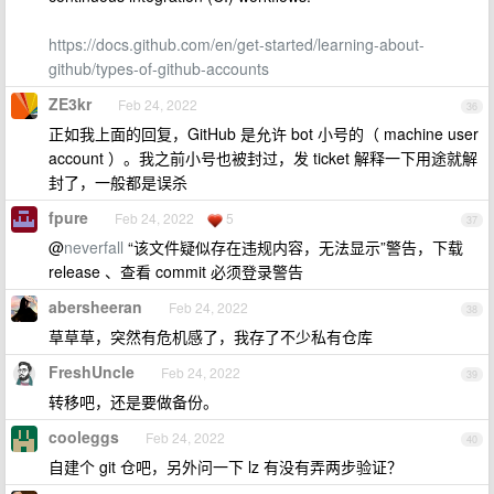
https://docs.github.com/en/get-started/learning-about-
github/types-of-github-accounts
ZE3kr
Feb 24, 2022
36
正如我上面的回复，GitHub 是允许 bot 小号的（ machine user
account ）。我之前小号也被封过，发 ticket 解释一下用途就解
封了，一般都是误杀
fpure
Feb 24, 2022
5
37
@
neverfall
“该文件疑似存在违规内容，无法显示”警告，下载
release 、查看 commit 必须登录警告
abersheeran
Feb 24, 2022
38
草草草，突然有危机感了，我存了不少私有仓库
FreshUncle
Feb 24, 2022
39
转移吧，还是要做备份。
cooleggs
Feb 24, 2022
40
自建个 git 仓吧，另外问一下 lz 有没有弄两步验证？