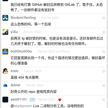
我已经有打算 GitHub 解封后转移到 GitLab 了，靠不住，太恐
怖了，一封邮件都没有就封号
StudentYanling
Feb 24, 2022
2
这么恐怖的吗，等一个后续
yiXu
Feb 24, 2022
3
前两天 tg 被封禁的时候，也是没有消息提示。还好发邮件后过
几天终于解封了。嗯，解封的时候也没有任何邮件。
0o0O0o0O0o
Feb 24, 2022 via iPhone
4
它回复周期长则一个月，你这个描述的情况更加诡异，做好最坏
的心理准备
ersic
Feb 24, 2022
5
直接 404 有点狠啊
Adriel
Feb 24, 2022
6
好奇公开的 repo 是啥性质内容
sam01101
Feb 24, 2022
2
OP
7
@
airplayxcom
Lua 二进制分析工具，没啥特别的