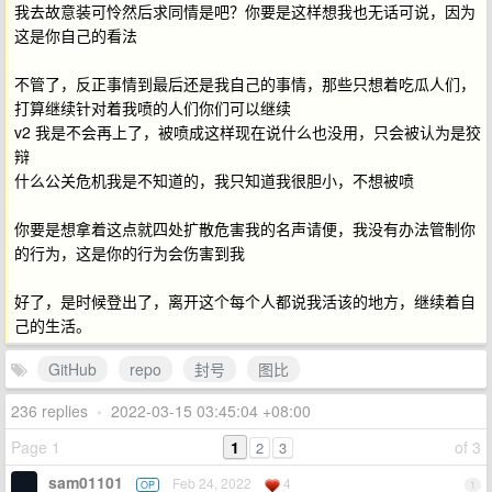
我去故意装可怜然后求同情是吧？你要是这样想我也无话可说，因为
这是你自己的看法
不管了，反正事情到最后还是我自己的事情，那些只想着吃瓜人们，
打算继续针对着我喷的人们你们可以继续
v2 我是不会再上了，被喷成这样现在说什么也没用，只会被认为是狡
辩
什么公关危机我是不知道的，我只知道我很胆小，不想被喷
你要是想拿着这点就四处扩散危害我的名声请便，我没有办法管制你
的行为，这是你的行为会伤害到我
好了，是时候登出了，离开这个每个人都说我活该的地方，继续着自
己的生活。
GitHub
repo
封号
图比
236 replies
•
2022-03-15 03:45:04 +08:00
Page 1
1
of 3
2
3
sam01101
Feb 24, 2022
4
OP
1