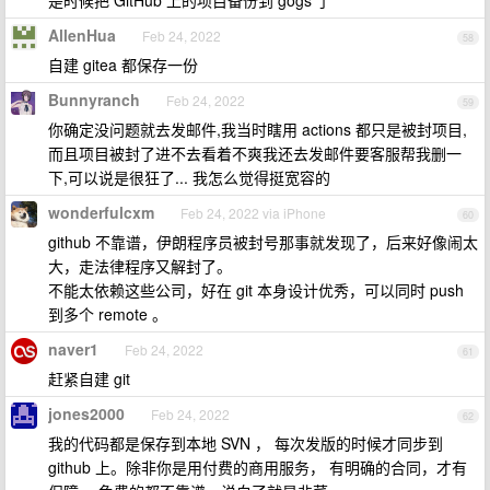
是时候把 GitHub 上的项目备份到 gogs 了
AllenHua
Feb 24, 2022
58
自建 gitea 都保存一份
Bunnyranch
Feb 24, 2022
59
你确定没问题就去发邮件,我当时瞎用 actions 都只是被封项目,
而且项目被封了进不去看着不爽我还去发邮件要客服帮我删一
下,可以说是很狂了... 我怎么觉得挺宽容的
wonderfulcxm
Feb 24, 2022 via iPhone
60
github 不靠谱，伊朗程序员被封号那事就发现了，后来好像闹太
大，走法律程序又解封了。
不能太依赖这些公司，好在 git 本身设计优秀，可以同时 push
到多个 remote 。
naver1
Feb 24, 2022
61
赶紧自建 git
jones2000
Feb 24, 2022
62
我的代码都是保存到本地 SVN ， 每次发版的时候才同步到
github 上。除非你是用付费的商用服务， 有明确的合同，才有