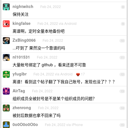
nightwitch
Feb 24, 2022
8
保持关注
kingfalse
Feb 24, 2022 via Android
9
离谱啊，定时全量本地备份吧
ZxBing0066
Feb 24, 2022
10
...吓到了 果然没一个靠谱的吗
nl101531
Feb 24, 2022
11
大量帐号绑定了 github ，看来还是不可靠
yfugibr
Feb 24, 2022 via Android
17
12
离谱！看到这个帖子翻了下我自己账号，发现也没了？？？
AirTag
Feb 24, 2022
13
组织成员全被封号是不是某个组织成员的问题？
zhenrong
Feb 24, 2022
14
被封后数据也拿不回来了吗
0o0O0o0O0o
Feb 24, 2022 via iPhone
15