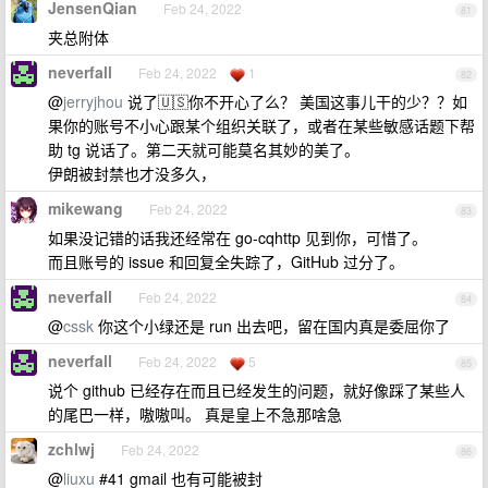
JensenQian
Feb 24, 2022
81
夹总附体
neverfall
Feb 24, 2022
1
82
@
jerryjhou
说了🇺🇸你不开心了么？ 美国这事儿干的少？？如
果你的账号不小心跟某个组织关联了，或者在某些敏感话题下帮
助 tg 说话了。第二天就可能莫名其妙的美了。
伊朗被封禁也才没多久，
mikewang
Feb 24, 2022
83
如果没记错的话我还经常在 go-cqhttp 见到你，可惜了。
而且账号的 issue 和回复全失踪了，GitHub 过分了。
neverfall
Feb 24, 2022
84
@
cssk
你这个小绿还是 run 出去吧，留在国内真是委屈你了
neverfall
Feb 24, 2022
5
85
说个 github 已经存在而且已经发生的问题，就好像踩了某些人
的尾巴一样，嗷嗷叫。 真是皇上不急那啥急
zchlwj
Feb 24, 2022
86
@
liuxu
#41 gmail 也有可能被封