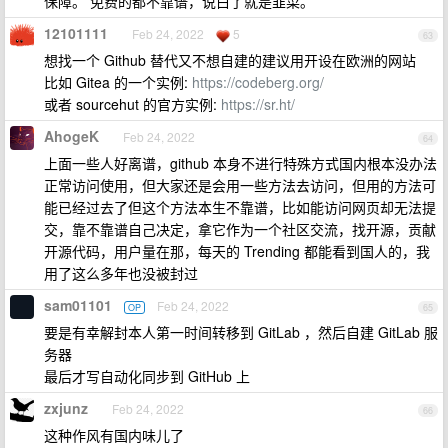
保障。 免费的都不靠谱，说白了就是韭菜。
12101111
Feb 24, 2022
5
63
想找一个 Github 替代又不想自建的建议用开设在欧洲的网站
比如 Gitea 的一个实例:
https://codeberg.org/
或者 sourcehut 的官方实例:
https://sr.ht/
AhogeK
Feb 24, 2022
64
上面一些人好离谱，github 本身不进行特殊方式国内根本没办法
正常访问使用，但大家还是会用一些方法去访问，但用的方法可
能已经过去了但这个方法本生不靠谱，比如能访问网页却无法提
交，靠不靠谱自己决定，拿它作为一个社区交流，找开源，贡献
开源代码，用户量在那，每天的 Trending 都能看到国人的，我
用了这么多年也没被封过
sam01101
Feb 24, 2022
OP
65
要是有幸解封本人第一时间转移到 GitLab ，然后自建 GitLab 服
务器
最后才写自动化同步到 GitHub 上
zxjunz
Feb 24, 2022
66
这种作风有国内味儿了