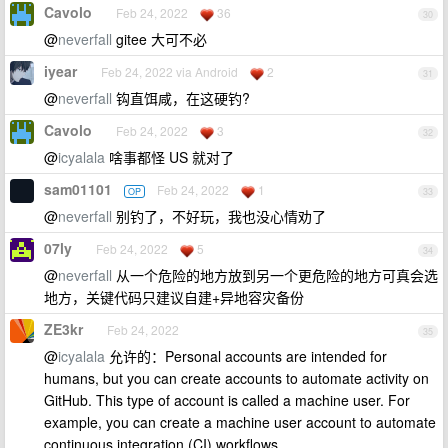
Cavolo
Feb 24, 2022
36
30
@
neverfall
gitee 大可不必
iyear
Feb 24, 2022 via Android
2
31
@
neverfall
钩直饵咸，在这硬钓?
Cavolo
Feb 24, 2022
3
32
@
icyalala
啥事都怪 US 就对了
sam01101
Feb 24, 2022
1
OP
33
@
neverfall
别钓了，不好玩，我也没心情劝了
07ly
Feb 24, 2022
5
34
@
neverfall
从一个危险的地方放到另一个更危险的地方可真会选
地方，关键代码只建议自建+异地容灾备份
ZE3kr
Feb 24, 2022
35
@
icyalala
允许的：Personal accounts are intended for
humans, but you can create accounts to automate activity on
GitHub. This type of account is called a machine user. For
example, you can create a machine user account to automate
continuous integration (CI) workflows.