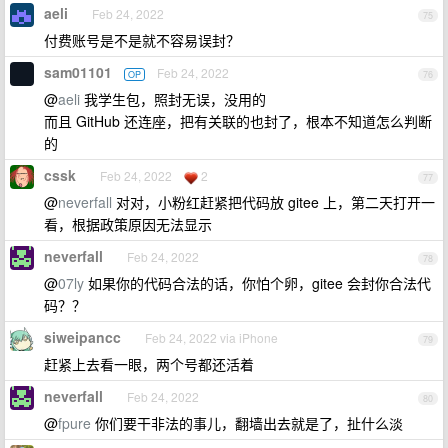
aeli
Feb 24, 2022
75
付费账号是不是就不容易误封？
sam01101
Feb 24, 2022
OP
76
@
aeli
我学生包，照封无误，没用的
而且 GitHub 还连座，把有关联的也封了，根本不知道怎么判断
的
cssk
Feb 24, 2022
2
77
@
neverfall
对对，小粉红赶紧把代码放 gitee 上，第二天打开一
看，根据政策原因无法显示
neverfall
Feb 24, 2022
78
@
07ly
如果你的代码合法的话，你怕个卵，gitee 会封你合法代
码？？
siweipancc
Feb 24, 2022 via iPhone
79
赶紧上去看一眼，两个号都还活着
neverfall
Feb 24, 2022
80
@
fpure
你们要干非法的事儿，翻墙出去就是了，扯什么淡