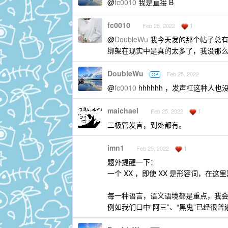
@
fc0010
我是直接 B
fc0010
1
Feb 25, 2022
@
DoubleWu
我今天发的那个帖子总有
绑架在现实中是真的太多了，我没那
DoubleWu
Feb 25, 2022
OP
@
fc0010
hhhhhh ，发声杠这种人也
maichael
1
Feb 25, 2022
二极管发言，到处都有。
imn1
1
Feb 25, 2022
题外提醒一下：
一个 XX ，即使 XX 是形容词，在
每一种语言，语义语境都是重点，我会
例如我们口中“阿三”、“黑鬼”已经很