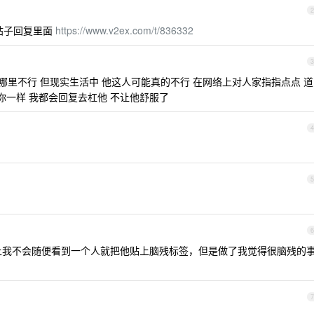
2
帖子回复里面
https://www.v2ex.com/t/836332
3
里哪里不行 但现实生活中 他这人可能真的不行 在网络上对人家指指点点 道
你一样 我都会回复去杠他 不让他舒服了
4
5
6
上我不会随便看到一个人就把他贴上脑残标签，但是做了我觉得很脑残的
7