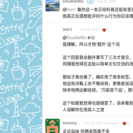
DoubleWu
Feb 25, 2022
OP
@
imn1
看你这一本正经科普还挺有意
我真正反感想批评的什么行为你应该
imn1
1
Feb 25, 2022
@
DoubleWu
#12
我理解，所以才用“题外”这个词
这个回复我全删并重写了三次才提交
同理我觉得在这些以简单文句交流的
那帖子我也看了，确实用了很多标签
他这些词看上去不像歧视，更像是说
除非他两边都歧视，“万般皆下品”，
这个标题我觉得也是随意了，进来看
人误解你在用其人之道
txoooy
2
Feb 25, 2022 via iPhone
言论自由 你俩本质差不多