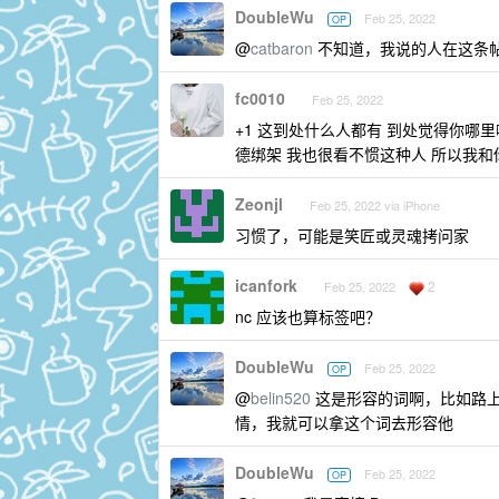
DoubleWu
Feb 25, 2022
OP
@
catbaron
不知道，我说的人在这条
fc0010
Feb 25, 2022
+1 这到处什么人都有 到处觉得你哪
德绑架 我也很看不惯这种人 所以我和
Zeonjl
Feb 25, 2022 via iPhone
习惯了，可能是笑匠或灵魂拷问家
icanfork
2
Feb 25, 2022
nc 应该也算标签吧？
DoubleWu
Feb 25, 2022
OP
@
belin520
这是形容的词啊，比如路
情，我就可以拿这个词去形容他
DoubleWu
Feb 25, 2022
OP