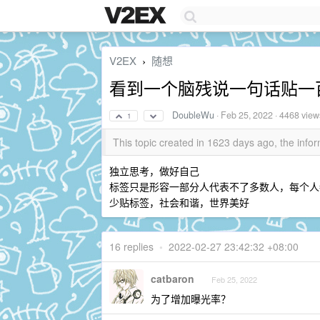
V2EX
随想
›
看到一个脑残说一句话贴一
DoubleWu
·
Feb 25, 2022
· 4468 view
1
This topic created in 1623 days ago, the in
独立思考，做好自己
标签只是形容一部分人代表不了多数人，每个人
少贴标签，社会和谐，世界美好
16 replies
•
2022-02-27 23:42:32 +08:00
catbaron
Feb 25, 2022
为了增加曝光率？