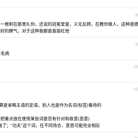
8
一根刺在那里扎你，还说的冠冕堂皇，义无反顾，在教你做人，这种道
么好的脾气，对于这种我都是直接杠他
9
没毛病
10
11
这里算是省略主语的定语，别人也是作为名词(标签)看待的
把重点放在使用某些词是否有针对和故意(恶意)
普遍了；“功夫”这个词，在不同场合，意思可能完全相反