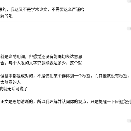
12
思的，我这又不是学术论文，不需要这么严谨哈
理解的吧
13
，就是斟酌用词，但感觉还没有能确切表达意思
场合，每个人发的文字究竟能表达多少，这个就……
，但基本都是成对的，不是仅把某个群体划一个标签，而其他就没有标签
话太随意的人
那我就无话可说了
到正文是思想清晰的，所以我理解并认同你的观点，只是提醒一下应避免
14