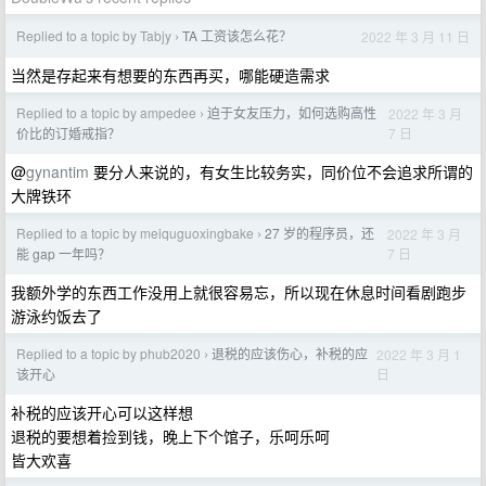
Replied to a topic by Tabjy
TA 工资该怎么花？
2022 年 3 月 11 日
›
当然是存起来有想要的东西再买，哪能硬造需求
Replied to a topic by ampedee
迫于女友压力，如何选购高性
2022 年 3 月
›
7 日
价比的订婚戒指？
@
gynantim
要分人来说的，有女生比较务实，同价位不会追求所谓的
大牌铁环
Replied to a topic by meiquguoxingbake
27 岁的程序员，还
2022 年 3 月
›
7 日
能 gap 一年吗？
我额外学的东西工作没用上就很容易忘，所以现在休息时间看剧跑步
游泳约饭去了
Replied to a topic by phub2020
退税的应该伤心，补税的应
2022 年 3 月 1
›
日
该开心
补税的应该开心可以这样想
退税的要想着捡到钱，晚上下个馆子，乐呵乐呵
皆大欢喜