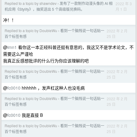
Replied to a topic by shawndev
发布了一款制作动漫头像的 AI 相
2022 年 3
›
月 1 日
机应用《Stylify》，抽奖送出 5 个高级版兑换码。
冲！！
Replied to a topic by DoubleWu
看到一个脑残说一句话贴一
2022 年 2 月
›
25 日
百个标签有感
@
imn1
看你这一本正经科普还挺有意思的，我这又不是学术论文，不
需要这么严谨哈
我真正反感想批评的什么行为你应该理解的吧
Replied to a topic by DoubleWu
看到一个脑残说一句话贴一
2022 年 2 月
›
25 日
百个标签有感
@
fc0010
hhhhhh ，发声杠这种人也没毛病
Replied to a topic by DoubleWu
看到一个脑残说一句话贴一
2022 年 2 月
›
25 日
百个标签有感
@
fc0010
我是直接 B
Replied to a topic by DoubleWu
看到一个脑残说一句话贴一
2022 年 2 月
›
25 日
百个标签有感