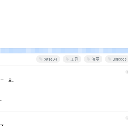
base64
工具
演示
unicode
个工具。
。
了