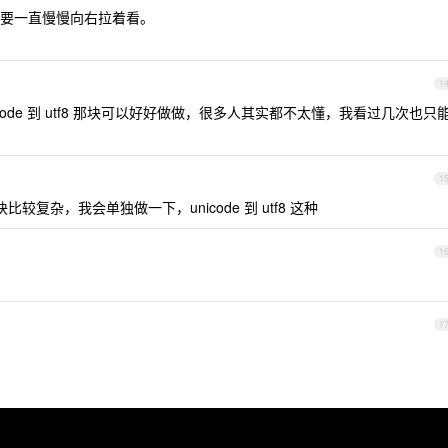
要一直慢慢向右拉着看。
1
icode 到 utf8 那块可以好好做做，很多人其实都不太懂，我看过几次也只
1
 这块比较复杂，我会单独做一下，unicode 到 utf8 这种
1
1