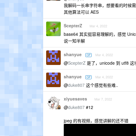
我解码一长串字符串，想要看的时候需
其他算法可以 AES
ScepterZ
Mar 4, 2022
base64 其实挺容易理解的，感觉 Un
说一知半解
shanyue
Mar 4, 2022
OP
@
ScepterZ
是了，unicode 到 utf8
shanyue
Mar 4, 2022
OP
@
duke807
这个感觉有些难..
xiyuesaves
Mar 7, 2022
@
duke807
#12
jpeg 的有视频，感觉讲解的还不错