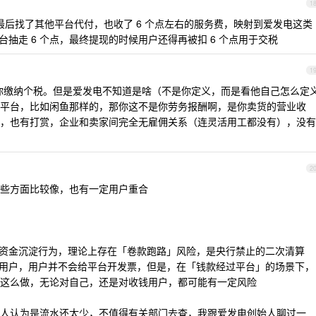
1
后找了其他平台代付，也收了 6 个点左右的服务费，映射到爱发电这类
平台抽走 6 个点，最终提现的时候用户还得再被扣 6 个点用于交税
1
你缴纳个税。但是爱发电不知道是啥（不是你定义，而是看他自己怎么定
平台，比如闲鱼那样的，那你这不是你劳务报酬啊，是你卖货的营业收
，也有打赏，企业和卖家间完全无雇佣关系（连灵活用工都没有），没有
2
些方面比较像，也有一定用户重合
有资金沉淀行为，理论上存在「卷款跑路」风险，是央行禁止的二次清算
给用户，用户并不会给平台开发票，但是，在「钱款经过平台」的场景下，
这么做，无论对自己，还是对收钱用户，都可能有一定风险
人认为是流水还太少，不值得有关部门去查，我跟爱发电创始人聊过一