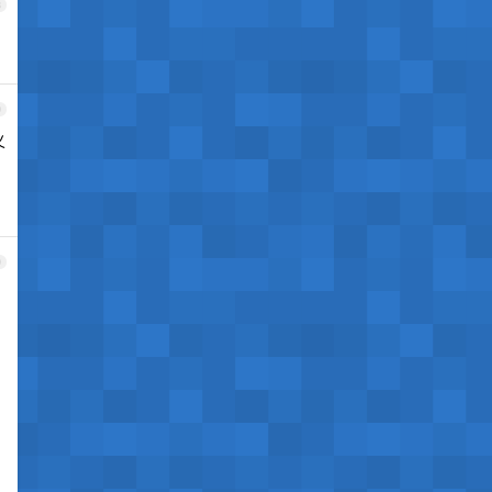
8
9
义
0