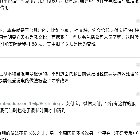
们平台是什么意思，用户付款后，钱直接到创作者银行卡里还是？这是怎
信吧
2
的，本来就是平台规定的，比如 100 ，抽 6 块，它会给我支付宝打 94 块
的，因为明显它没有为我交税，而据我向一些财务包括公司人员了解，这时候
能实际给我打 88 块，其中扣了 6 块是因为交税
2
觉基本和爱发电是很像的，不知道面包多目前做账报税这块是怎么处理的
前是类似爱发电的做法被查了才整改吗
2
ianbaoduo.com/help/#/lightning
，支付宝，微信支付，银行有这样的服
我们当时也花了很长时间才申请到
2
合规的做法不是长久之计，另一个原因是我听说另一个平台（不是爱发电
优化