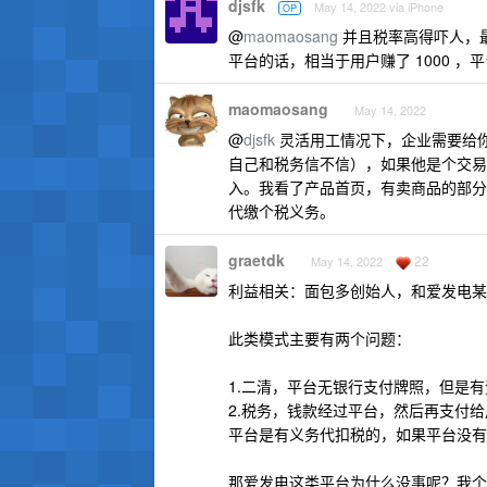
djsfk
May 14, 2022 via iPhone
OP
@
maomaosang
并且税率高得吓人，最
平台的话，相当于用户赚了 1000 ，
maomaosang
May 14, 2022
@
djsfk
灵活用工情况下，企业需要给
自己和税务信不信），如果他是个交易
入。我看了产品首页，有卖商品的部分
代缴个税义务。
graetdk
22
May 14, 2022
利益相关：面包多创始人，和爱发电某
此类模式主要有两个问题：
1.二清，平台无银行支付牌照，但是
2.税务，钱款经过平台，然后再支付
平台是有义务代扣税的，如果平台没有
那爱发电这类平台为什么没事呢？我个