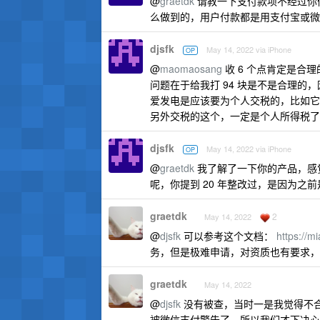
@
graetdk
请教一下支付款项不经过你
么做到的，用户付款都是用支付宝或微
djsfk
May 14, 2022 via iPhone
OP
@
maomaosang
收 6 个点肯定是合理
问题在于给我打 94 块是不是合理
爱发电是应该要为个人交税的，比如它可
另外交税的这个，一定是个人所得税了
djsfk
May 14, 2022 via iPhone
OP
@
graetdk
我了解了一下你的产品，感
呢，你提到 20 年整改过，是因为之
graetdk
2
May 14, 2022
@
djsfk
可以参考这个文档：
https://m
务，但是极难申请，对资质也有要求，
graetdk
May 14, 2022
@
djsfk
没有被查，当时一是我觉得不
被微信支付警告了，所以我们才下决心