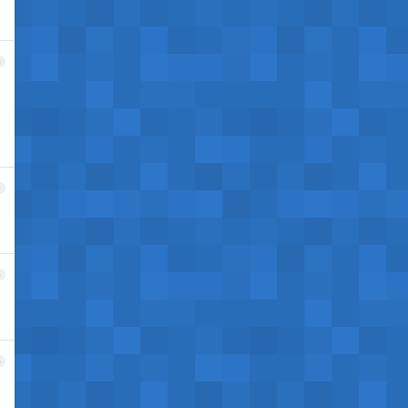
3
4
5
6
）