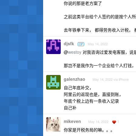
你说的那是老方案了
之前这类平台给个人签约的是按个人所
去年铁拳下来， 都得劳务收入计税， 
djsfk
May 14, 2022
OP
@
westoy
对我咨询过爱发电客服，说
那岂不是我作为一个企业给个人打钱，
galenzhao
May 14, 2022 via iPhone
自己年底补交，
阿里云的返现也是，直接到账，
年底个税上边有一条收入记录
自己补
mikeven
1
May 14, 2022
你家是开税务局的嘛。。。