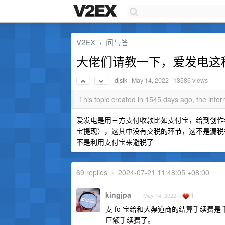
V2EX
问与答
›
大佬们请教一下，爱发电这
djsfk
·
May 14, 2022
· 13586 views
This topic created in 1545 days ago, the inf
爱发电是用三方支付收款比如支付宝，给到创作者
宝提现），这其中没有交税的环节，这不是漏税
不是利用支付宝来避税了
69 replies
•
2024-07-21 11:48:05 +08:00
kingjpa
1
May 14, 2022
支 fo 宝给和大渠道商的结算手续费是千
巨额手续费了。