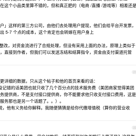
在这个小品类里算不错的，但和真正肥的（电商 /直播 /游戏等）相差还
户」这样的第三方公司，由他们去处理用户提现，他们会给平台开发票，
 5-7 个点的成本，这个肯定也会转嫁在用户身上
行过整改，对资金流进行了合规处理，但没有采用上面的办法，原理上类似于
，直接到作者，但我们可以发送冻结和结算指令，资金由支付渠道托管
2
更详细的数据，只从这个帖子和他的首页来看的话：
，我没记错的话美团也就只收了几个百分点的技术服务费（美团商家觉得美团
务提供商，不是支付接口提供商，你不能要求他只收支付接口费用，这是
服务那也是另一个话题了。。）。
什么税，他有义务给你解释。我随便猜猜是给你代缴增值税（算你的营业收
2