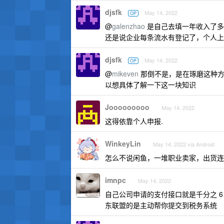
djsfk
May 14, 2022
OP
@
galenzhao
是自己去填一年收入了多
还是说企业每条流水有登记了，个人上
djsfk
May 14, 2022
OP
@
mikeven
那倒不是，是在琢磨这种方
以想具体了解一下这一块知识
Jooooooooo
May 14, 2022
这得依靠个人申报.
WinkeyLin
May 14, 2022 via Android
怎么不说闲鱼，一堆职业卖家，出货连
imnpc
May 14, 2022
自己公司申请的支付接口就是千分之 
东联盟的是主动帮你提交到税务系统