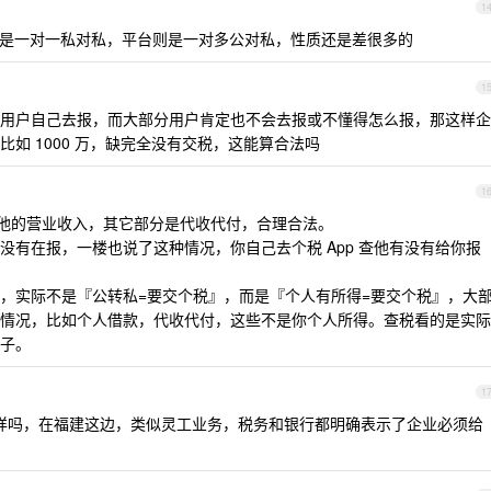
1
是一对一私对私，平台则是一对多公对私，性质还是差很多的
1
用户自己去报，而大部分用户肯定也不会去报或不懂得怎么报，那这样企
如 1000 万，缺完全没有交税，这能算合法吗
1
是他的营业收入，其它部分是代收代付，合理合法。
没有在报，一楼也说了这种情况，你自己去个税 App 查他有没有给你报
，实际不是『公转私=要交个税』，而是『个人有所得=要交个税』，大
情况，比如个人借款，代收代付，这些不是你个人所得。查税看的是实际
子。
1
样吗，在福建这边，类似灵工业务，税务和银行都明确表示了企业必须给