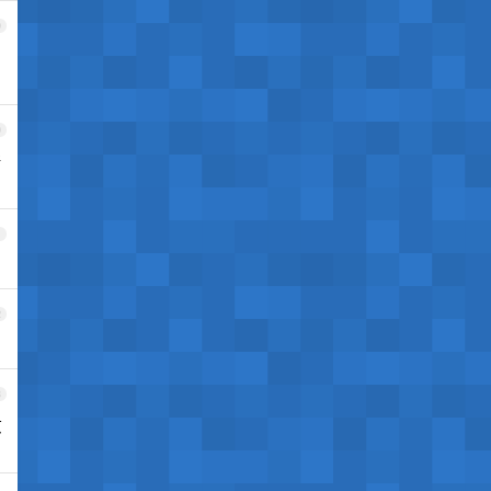
9
0
所
1
2
3
京