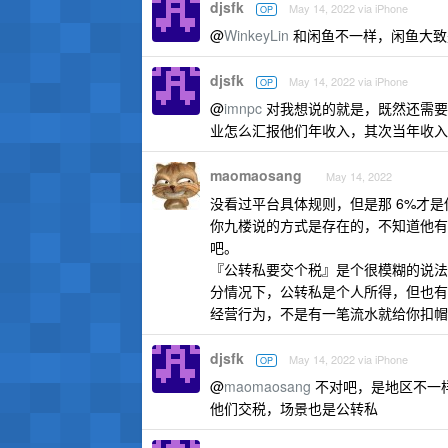
djsfk
May 14, 2022 via iPhone
OP
@
WinkeyLin
和闲鱼不一样，闲鱼大致
djsfk
May 14, 2022 via iPhone
OP
@
imnpc
对我想说的就是，既然还需要
业怎么汇报他们年收入，其次当年收入比
maomaosang
May 14, 2022
没看过平台具体规则，但是那 6%才
你九楼说的方式是存在的，不知道他有
吧。
『公转私要交个税』是个很模糊的说法
分情况下，公转私是个人所得，但也有
经营行为，不是有一笔流水就给你扣帽
djsfk
May 14, 2022 via iPhone
OP
@
maomaosang
不对吧，是地区不一
他们交税，场景也是公转私