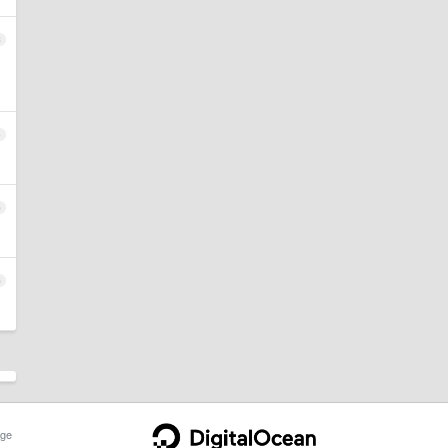
3
4
5
6
ge