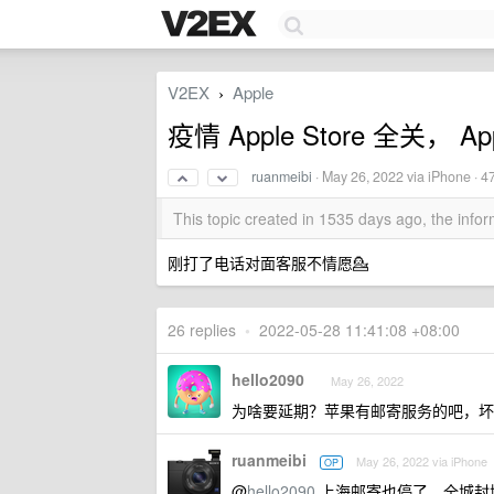
V2EX
Apple
›
疫情 Apple Store 全关， 
ruanmeibi
·
May 26, 2022
via iPhone · 4
This topic created in 1535 days ago, the inf
刚打了电话对面客服不情愿💁
26 replies
•
2022-05-28 11:41:08 +08:00
hello2090
May 26, 2022
为啥要延期？苹果有邮寄服务的吧，坏
ruanmeibi
May 26, 2022 via iPhone
OP
@
hello2090
上海邮寄也停了，全城封