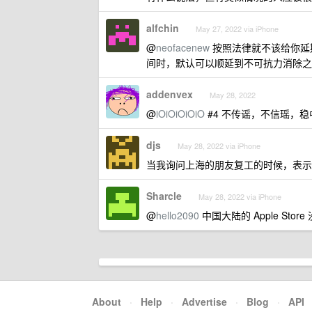
alfchin
May 27, 2022 via iPhone
@
neofacenew
按照法律就不该给你延
间时，默认可以顺延到不可抗力消除之
addenvex
May 28, 2022
@
iOiOiOiOiO
#4 不传谣，不信瑶，
djs
May 28, 2022 via iPhone
当我询问上海的朋友复工的时候，表示
Sharcle
May 28, 2022 via iPhone
@
hello2090
中国大陆的 Apple Stor
About
·
Help
·
Advertise
·
Blog
·
API