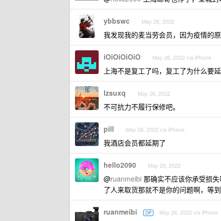
ybbswc
May 26, 2022
我发现我的麦当劳会员，因为疫情的原
iOiOiOiOiO
May 26, 2022 via iPhone
上海不是复工了吗，复工了为什么要延
lzsuxq
May 26, 2022
不可抗力不履行保修吧。
pill
May 26, 2022 via iPhone
我酒店会员都延期了
hello2090
May 26, 2022
@
ruanmeibi
那确实不应该你承受损失
了人来取货那就不是你的问题啊，等到
ruanmeibi
May 26, 2022 via iPhone
OP