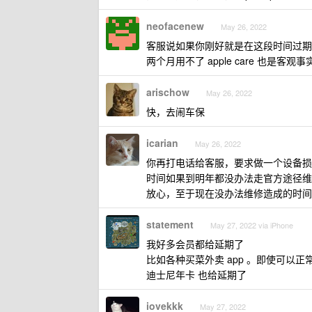
neofacenew
May 26, 2022
客服说如果你刚好就是在这段时间过期
两个月用不了 apple care 也
arischow
May 26, 2022
快，去闹车保
icarian
May 26, 2022
你再打电话给客服，要求做一个设备损坏
时间如果到明年都没办法走官方途径维修，
放心，至于现在没办法维修造成的时间
statement
May 27, 2022 via iPhone
我好多会员都给延期了
比如各种买菜外卖 app 。即使可以正
迪士尼年卡 也给延期了
iovekkk
May 27, 2022