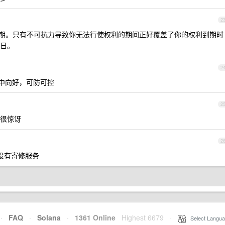
2
期。只有不可抗力导致你无法行使权利的期间正好覆盖了你的权利到期时
日。
2
稳中向好，可防可控
2
很惊讶
2
e 没有寄修服务
·
FAQ
·
Solana
·
1361 Online
Highest 6679
·
Select Langua