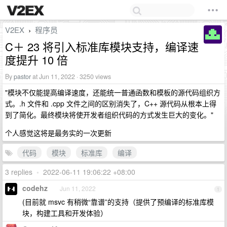
V2EX
程序员
›
C＋ 23 将引入标准库模块支持，编译速
度提升 10 倍
By
pastor
at Jun 11, 2022 · 3250 views
"模块不仅能提高编译速度，还能统一普通函数和模板的源代码组织方
式。.h 文件和 .cpp 文件之间的区别消失了，C++ 源代码从根本上得
到了简化。最终模块将使开发者组织代码的方式发生巨大的变化。"
个人感觉这将是最务实的一次更新
代码
模块
标准库
编译
3 replies
•
2022-06-11 19:06:22 +08:00
codehz
Jun 11, 2022
1
(目前就 msvc 有稍微“靠谱”的支持（提供了预编译的标准库模
块，构建工具和开发体验）