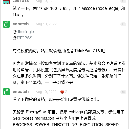
zed1018
Aug 10, 2022
11
试了一下，两个小时 100 -> 63 ，开了 vscode (node+edge) 和
idea 。
cnbatch
Aug 10, 2022
12
@
dhssingle
@
DTCPSS
有点模棱两可，姑且就信他用的是 ThinkPad Z13 吧
因为正常情况下按照各大测评文章的做法，基本都会明确说明所
用的型号、具体设置（包括屏幕亮度是最高还是最低）、开着什
么应用多久时间、分别干了什么事。像这种只给一张续航时间
图，剩下全靠猜，一下子习惯不来
cnbatch
Aug 10, 2022
2
13
看了下微软的文档，原来是给旧设置提供新功能。
无论是 EnergyStar 项目，还是 cnblogs 的那篇文章，都使用了
SetProcessInformation 把各个应用程序设置成
PROCESS_POWER_THROTTLING_EXECUTION_SPEED