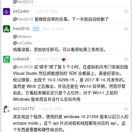
@
hez2010
zxCoder
Aug 10, 2022
37
@
hez2010
是微软自带的杀毒。下一半就自动给删了
hez2010
Aug 10, 2022
OP
38
@
stefwoo
@
zxCoder
纯属误报，添加信任即可。可以看原帖第三条附言。
cnbatch
Aug 10, 2022
3
39
@
ysc3839
这“顺手”顺了我 5 个小时，在虚拟机内专门安装旧版
VIsual Studio 然后把能搜到的 SDK 全都装上，真是好家伙。
经过搜索，出现于 10.0.16299.15 ，是 2017 年 10 月发布的。
虽然是 Win8 之后推出，并且还是在 Win10 较早期，然而尽管
如此，它看起来确实还只是个占位符，对于 Win11 之前的
Windows 版本而言并没什么实际作用
402124773
Aug 10, 2022
40
其实他这个程序，使用的是 windows 10 21359 版本以后引入的
ecoqos mode 。这个 api 针对进程和线程都有对应的 api 。这
个东西是需要和硬件结合的。