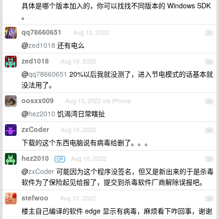
具体是哪个版本加入的，你可以找找不同版本的 Windows SDK
。
qq78660651
Aug 10, 2022
31
@
zed1018
还有电么
zed1018
Aug 10, 2022
32
@
qq78660651
20%以后我就没测了，进入节电模式的话基本就
没法用了。
oosxx009
Aug 10, 2022 via iPhone
33
@
hez2010
饥渴湾日常瞎扯
zxCoder
Aug 10, 2022
34
下载的这个东西电脑说有病毒给删了。。。
hez2010
Aug 10, 2022
OP
35
@
zxCoder
可能因为这个程序没签名，但又是新出来的于是杀毒
软件为了保险起见给报了，提交到杀毒软件厂商解除误报吧。
stefwoo
Aug 10, 2022
36
楼主自己编译的软件 edge 显示有病毒，麻烦看下咋回事，谢谢