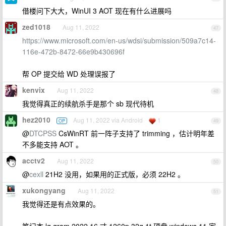
借楼问下大大，WinUI 3 AOT 现在有什么进展吗
zed1018
Aug 11, 2022
47
https://www.microsoft.com/en-us/wdsi/submission/509a7c14-
116e-472b-8472-66e9b430696f
帮 OP 提交给 WD 处理误报了
kenvix
Aug 11, 2022
48
我觉得真正的续航杀手是那个 sb 现代待机
hez2010
Aug 11, 2022 via Android
1
OP
49
@
DTCPSS
CsWinRT 前一阵子支持了 trimming ，估计明年差
不多能支持 AOT 。
acctv2
Aug 11, 2022
50
@
cexll
21H2 没用，如果用的正式版，必须 22H2 。
xukongyang
Aug 11, 2022
51
我觉得还是有点效果的。