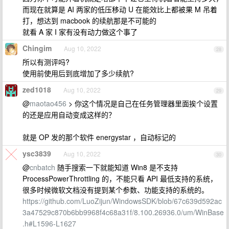
而现在就算是 AI 两家的低压移动 U 在能效比上都被果 M 吊着
打，想达到 macbook 的续航那是不可能的
就看 A 家 I 家有没有动力做这个事了
Chingim
Aug 10, 2022
28
所以有测评吗?
使用前使用后到底增加了多少续航?
zed1018
Aug 10, 2022
29
@
maotao456
> 你这个情况是自己在任务管理器里面挨个设置
的还是应用自动变成这样的？
就是 OP 发的那个软件 energystar ，自动标记的
ysc3839
Aug 10, 2022
30
@
cnbatch
随手搜索一下就能知道 Win8 是不支持
ProcessPowerThrottling 的，不能只看 API 最低支持的系统，
很多时候微软文档没有提到某个参数、功能支持的系统的。
https://github.com/LuoZijun/WindowsSDK/blob/67c639d592ac
3a47529c870b6bb9968f4c68a31f/8.100.26936.0/um/WinBase
.h#L1596-L1627