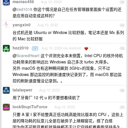
maotao456
Aug 10, 2022
23
@
zed1018
你这个情况是自己在任务管理器里面挨个设置的还
是应用自动变成这样的？
yangxin0
Aug 10, 2022
24
台式机还是 Ubuntu or Window 比较舒服，笔记本还是 Mx 系列
的 Mac 比较舒服
hez2010
Aug 10, 2022 via Android
1
OP
25
@
ScaredHeart
这个评测完全本末倒置，Intel CPU 的核外待机
功耗带来的影响远比 Windows 自己多次 turbo 大得多。
另外 macOS 也有这种瞬间飙到 3GHz+的现象，只不过
Windows 那边监控的刷新速度快记录到了，而 macOS 那边监
控的刷新速度慢没记录到。。
lalalaqwer
Aug 10, 2022
26
用了牙膏厂 12 代 u 的不要想着续航了
lookStupiToForce
Aug 10, 2022
27
只要 A 家 I 家不给整真正低功耗高能效比版本的 CPU ，这些上
层的降功耗的玩意儿全是在破房子上裱糊窗花，搭了白搭
因为你不可能开着机就是啥都不干让它空待机着看能坚持多久，