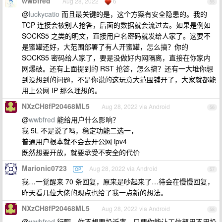
wwbfred
Aug 28, 2022
6
55
@
luckycatio
而且最关键的是，这个方案有安全隐患的。我的
TCP 连接会被别人抢答，后面的数据就会流过去。如果是例如
SOCKS5 之类的明文，直接用户名密码就发给人家了。这要不
是蜜罐还好，大范围部署了有人开蜜罐，怎么搞？你的
SOCKS5 密码给人家了，要是没做好内网隔离，直接在你家内
网爆破。还有上面提到的 RST 抢答，怎么搞？还有一大堆你想
到没想到的问题，不是你说的这玩意大范围铺开了，大家就都能
用上公网 IP 那么理想的。
NXzCH8fP20468ML5
Aug 28, 2022 via Android
56
@
wwbfred
能给用户什么影响？
我 5L 不是说了吗，稳定功能二选一，
普通用户根本就不会去开公网 ipv4
既然想要开放，就要承受不安全的代价
Marionic0723
Aug 28, 2022 via Android
OP
57
我…一觉醒来 70 条回复，原来是吵起来了…待会在慢慢回复，
昨天看几位大佬的观点也给了我一点新的想法。
NXzCH8fP20468ML5
Aug 28, 2022 via Android
58
@
wwbfred
行啊，你不想要投诉率，只要你能让工信部用不用投