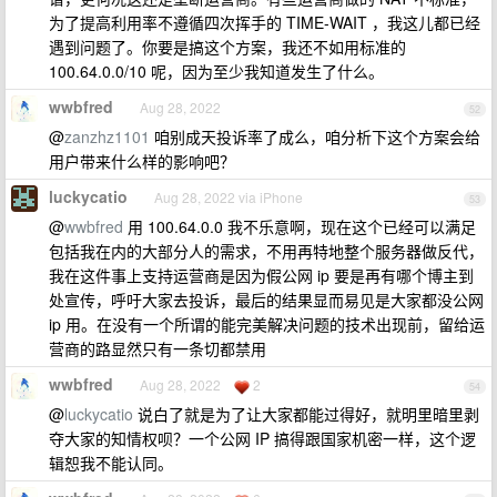
为了提高利用率不遵循四次挥手的 TIME-WAIT ，我这儿都已经
遇到问题了。你要是搞这个方案，我还不如用标准的
100.64.0.0/10 呢，因为至少我知道发生了什么。
wwbfred
Aug 28, 2022
52
@
zanzhz1101
咱别成天投诉率了成么，咱分析下这个方案会给
用户带来什么样的影响吧？
luckycatio
Aug 28, 2022 via iPhone
53
@
wwbfred
用 100.64.0.0 我不乐意啊，现在这个已经可以满足
包括我在内的大部分人的需求，不用再特地整个服务器做反代，
我在这件事上支持运营商是因为假公网 ip 要是再有哪个博主到
处宣传，呼吁大家去投诉，最后的结果显而易见是大家都没公网
ip 用。在没有一个所谓的能完美解决问题的技术出现前，留给运
营商的路显然只有一条切都禁用
wwbfred
Aug 28, 2022
2
54
@
luckycatio
说白了就是为了让大家都能过得好，就明里暗里剥
夺大家的知情权呗？一个公网 IP 搞得跟国家机密一样，这个逻
辑恕我不能认同。