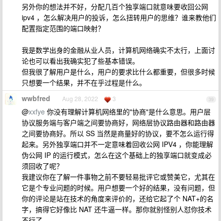
另外你的想法并不好，分配几百个独享端口就意味要收回公网
ipv4 ，怎么解决用户的投诉，怎么扭转用户的思维？谁来教他们
配置指定范围的端口映射？
我是数学出身的金融从业人员，计算机网络确实不太行，上面讨
论也可以看出我确实犯了些基本错误。
但我很了解用户是什么，用户的要求比什么都重要，但很多时候
只想要一个结果，并不在乎过程是什么。
wwbfred
Aug 28, 2022
3
39
@
xxfye
你没有理解计算机网络里的"协商"是什么意思。用户层
协议服务端与客户端之间要协商好，网络层协议路由器和路由器
之间要协商好。所以 SS 当然是商量好的协议，要不怎么运行得
起来。另外独享端口并不一定意味着回收公网 IPV4 ，你能理解
伪公网 IP 的运行模式，怎么在这个基础上的独享端口就变成必
须回收了呢？
我建议你在了解一件事物之前不要轻易批评它或赞美它，尤其在
它是个专业问题的时候。用户想要一个好的结果，没有问题，但
你的评论是站在技术的角度来评价的，还给它起了个 NAT+的名
字，搞得它好像比 NAT 还牛逼一样。那你就别怪别人怼你技术
不行了。