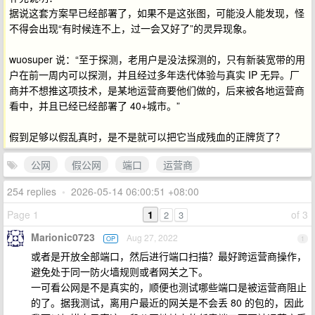
据说这套方案早已经部署了，如果不是这张图，可能没人能发现，怪
不得会出现“有时候连不上，过一会又好了”的灵异现象。
wuosuper 说：“至于探测，老用户是没法探测的，只有新装宽带的用
户在前一周内可以探测，并且经过多年迭代体验与真实 IP 无异。厂
商并不想推这项技术，是某地运营商要他们做的，后来被各地运营商
看中，并且已经已经部署了 40+城市。”
假到足够以假乱真时，是不是就可以把它当成残血的正牌货了？
公网
假公网
端口
运营商
254 replies
•
2026-05-14 06:00:51 +08:00
Page 1
1
of 3
2
3
Marionic0723
Aug 27, 2022
OP
1
或者是开放全部端口，然后进行端口扫描？最好跨运营商操作，
避免处于同一防火墙规则或者网关之下。
一可看公网是不是真实的，顺便也测试哪些端口是被运营商阻止
的了。据我测试，离用户最近的网关是不会丢 80 的包的，因此