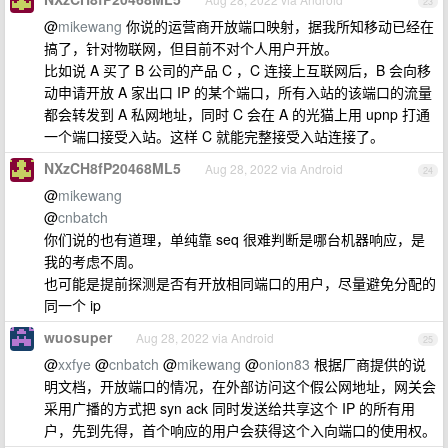
23
@
mikewang
你说的运营商开放端口映射，据我所知移动已经在
搞了，针对物联网，但目前不对个人用户开放。
比如说 A 买了 B 公司的产品 C ，C 连接上互联网后，B 会向移
动申请开放 A 家出口 IP 的某个端口，所有入站的该端口的流量
都会转发到 A 私网地址，同时 C 会在 A 的光猫上用 upnp 打通
一个端口接受入站。这样 C 就能完整接受入站连接了。
NXzCH8fP20468ML5
Aug 28, 2022 via Android
24
@
mikewang
@
cnbatch
你们说的也有道理，单纯靠 seq 很难判断是哪台机器响应，是
我的考虑不周。
也可能是提前探测是否有开放相同端口的用户，尽量避免分配的
同一个 ip
wuosuper
Aug 28, 2022 via Android
25
@
xxfye
@
cnbatch
@
mikewang
@
onion83
根据厂商提供的说
明文档，开放端口的情况，在外部访问这个假公网地址，网关会
采用广播的方式把 syn ack 同时发送给共享这个 IP 的所有用
户，先到先得，首个响应的用户会获得这个入向端口的使用权。