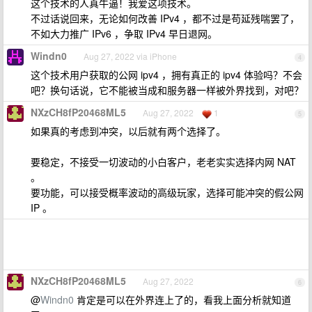
这个技术的人真牛逼！我爱这项技术。
不过话说回来，无论如何改善 IPv4 ，都不过是苟延残喘罢了，
不如大力推广 IPv6 ，争取 IPv4 早日退网。
Windn0
Aug 27, 2022 via iPhone
4
这个技术用户获取的公网 ipv4 ，拥有真正的 ipv4 体验吗？不会
吧？换句话说，它不能被当成和服务器一样被外界找到，对吧？
NXzCH8fP20468ML5
Aug 27, 2022
1
5
如果真的考虑到冲突，以后就有两个选择了。
要稳定，不接受一切波动的小白客户，老老实实选择内网 NAT
。
要功能，可以接受概率波动的高级玩家，选择可能冲突的假公网
IP 。
NXzCH8fP20468ML5
Aug 27, 2022
6
@
Windn0
肯定是可以在外界连上了的，看我上面分析就知道