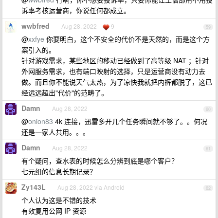
诉率考核运营商，你说任何都成立。
wwbfred
Aug 28, 2022
9
59
@
xxfye
你要明白，这个不安全的代价不是天然的，而是这个方
案引入的。
针对游戏需求，某些地区的移动已经做到了高等级 NAT ；针对
外网服务需求，也有端口映射的选择，只是运营商没有动力去
做。而且你不能说天气太热，为了凉快我就把内裤都脱了，这已
经远远超出"代价"的范畴了。
Damn
Aug 28, 2022
60
@
onion83
4k 连接，迅雷多开几个任务瞬间就不够了。。何况
还是一家人共用。。。
Damn
Aug 28, 2022
61
有个疑问，查水表的时候怎么分辨到底是哪个客户？
七元组的信息长期记录？
Zy143L
Aug 28, 2022 via Android
62
个人认为这是不错的技术
有效复用公网 IP 资源