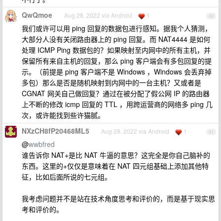
QwQmoe
Aug 28, 2022 via Android
1
40
我们或许可以用 ping 回复的数据包进行感知。据我个人猜测，
大部分人没有关闭路由器上的 ping 回复。而 NAT4444 是如何
处理 ICMP Ping 数据包的？如果映射至内网中的所有主机，并
保留所有来自主机的回复，那么 ping 客户端会有多包回复的提
示。（前提是 ping 客户端不是 Windows ，Windows 会丢弃掉
多包）那么是否是随机映射到内网中的一台主机？又或者是
CGNAT 网关自己做回复？通过在被分配了假公网 IP 的路由器
上不断的修改 icmp 回复的 TTL ，用跨运营商的网络多 ping 几
次，或许能找到些许猫腻。
NXzCH8fP20468ML5
Aug 28, 2022 via Android
1
41
@
wwbfred
谁告诉你 NAT+是比 NAT 牛逼的意思？这完全是你自己脑补的
东西。这里的+仅仅是意味着在 NAT 四元组基础上添加其他特
征，比如后面所说的七元组。
我考虑问题并不是站在技术角度思考和评价的，而是基于现实思
考和评价的。