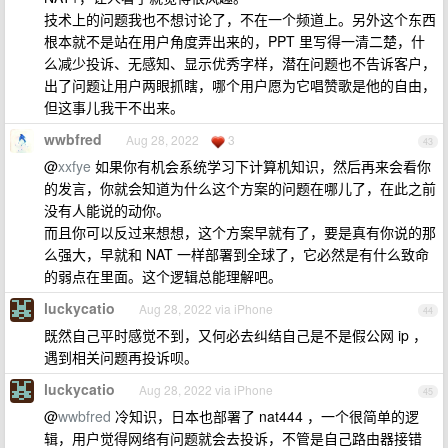
技术上的问题我也不想讨论了，不在一个频道上。另外这个东西
根本就不是站在用户角度弄出来的，PPT 里写得一清二楚，什
么减少投诉、无感知、显示优秀字样，潜在问题也不告诉客户，
出了问题让用户两眼抓瞎，哪个用户愿为它唱赞歌是他的自由，
但这事儿我干不出来。
wwbfred
Aug 28, 2022
3
43
@
xxfye
如果你有机会系统学习下计算机知识，然后再来会看你
的发言，你就会知道为什么这个方案的问题在哪儿了，在此之前
没有人能说的动你。
而且你可以反过来想想，这个方案早就有了，要是真有你说的那
么强大，早就和 NAT 一样部署到全球了，它必然是有什么致命
的弱点在里面。这个逻辑总能理解吧。
luckycatio
Aug 28, 2022 via iPhone
44
既然自己平时感觉不到，又何必去纠结自己是不是假公网 ip ，
遇到相关问题再投诉呗。
luckycatio
Aug 28, 2022 via iPhone
45
@
wwbfred
冷知识，日本也部署了 nat444 ，一个很简单的逻
辑，用户觉得网络有问题就会去投诉，不管是自己路由器接错