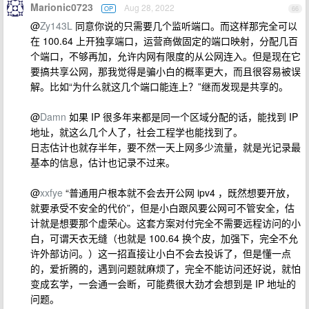
Marionic0723
Aug 28, 2022
OP
66
@
Zy143L
同意你说的只需要几个监听端口。而这样那完全可以
在 100.64 上开独享端口，运营商做固定的端口映射，分配几百
个端口，不够再加，允许内网有限度的从公网连入。但是现在它
要搞共享公网，那我觉得是骗小白的概率更大，而且很容易被误
解。比如“为什么就这几个端口能连上？”继而发现是共享的。
@
Damn
如果 IP 很多年来都是同一个区域分配的话，能找到 IP
地址，就这么几个人了，社会工程学也能找到了。
日志估计也就存半年，要不然一天上网多少流量，就是光记录最
基本的信息，估计也记录不过来。
@
xxfye
“普通用户根本就不会去开公网 ipv4 ，既然想要开放，
就要承受不安全的代价”，但是小白跟风要公网可不管安全，估
计就是想要那个虚荣心。这套方案对付完全不需要远程访问的小
白，可谓天衣无缝（也就是 100.64 换个皮，加强下，完全不允
许外部访问。）这一招直接让小白不会去投诉了，但是懂一点
的，爱折腾的，遇到问题就麻烦了，完全不能访问还好说，就怕
变成玄学，一会通一会断，可能费很大劲才会想到是 IP 地址的
问题。