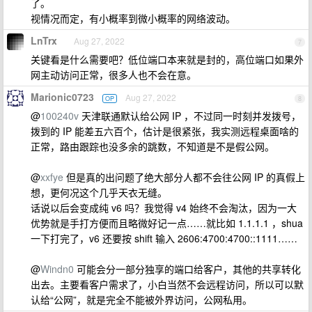
了。
视情况而定，有小概率到微小概率的网络波动。
LnTrx
Aug 27, 2022
7
关键看是什么需要吧？低位端口本来就是封的，高位端口如果外
网主动访问正常，很多人也不会在意。
Marionic0723
Aug 27, 2022
OP
8
@
100240v
天津联通默认给公网 IP ，不过同一时刻并发拨号，
拨到的 IP 能差五六百个，估计是很紧张，我实测远程桌面啥的
正常，路由跟踪也没多余的跳数，不知道是不是假公网。
@
xxfye
但是真的出问题了绝大部分人都不会往公网 IP 的真假上
想，更何况这个几乎天衣无缝。
话说以后会变成纯 v6 吗？我觉得 v4 始终不会淘汰，因为一大
优势就是手打方便而且略微好记一点……就比如 1.1.1.1 ，shua
一下打完了，v6 还要按 shift 输入 2606:4700:4700::1111……
@
Windn0
可能会分一部分独享的端口给客户，其他的共享转化
出去。主要看客户需求了，小白当然不会远程访问，所以可以默
认给“公网”，就是完全不能被外界访问，公网私用。