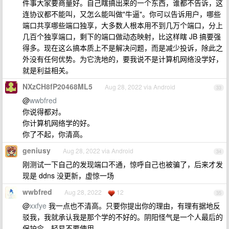
件事大家要商量好。自己瞎搞出来的一个东西，谁都不告诉，这
连协议都不能叫，又怎么能叫做"牛逼"。你可以告诉用户，哪些
端口共享哪些端口独享，大多数人根本用不到几万个端口，分上
几百个独享端口，剩下的端口做动态映射，比这样瞎 JB 搞要强
得多。现在这么搞本质上不是解决问题，而是减少投诉，除此之
外没有任何优势。为它洗地的，要我说不是计算机网络没学好，
就是利益相关。
NXzCH8fP20468ML5
Aug 28, 2022 via Android
33
@
wwbfred
你说得都对。
你计算机网络学的好。
你了不起，你清高。
geniusy
Aug 28, 2022 via Android
34
刚测试一下自己的发现端口不通，惊呼自己也被骗了，后来才发
现是 ddns 没更新，虚惊一场
wwbfred
Aug 28, 2022
12
35
@
xxfye
我一点也不清高。只要你提出你的理由，有理有据地反
驳我，我就承认我是那个学的不好的。阴阳怪气是一个人最后的
保护伞，轻易不要使用。