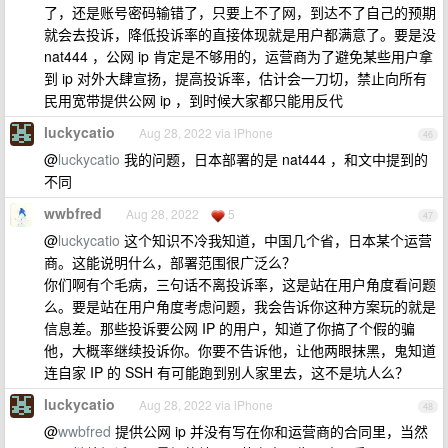
了，还是账号密码输错了，只要上不了网，到达不了自己的预期
就会去投诉，降低投诉率的直接体现就是用户都满意了。要是没
nat444 ，公网 ip 肯定是不够用的，运营商为了避免某些用户拿
到 ip 对外大肆宣扬，提高投诉率，估计会一刀切，禁止向所有
民用宽带提供公网 ip ，到时候大家都只能用反代
luckycatio
Aug 28, 2022 via iPhone
46
@
luckycatio
我的问题，日本部署的是 nat444 ，和文中提到的
不同
wwbfred
Aug 28, 2022
5
47
@
luckycatio
这个知识不冷我知道，中国几个省，日本某个运营
商。这能说明什么，部署范围很广泛么？
你们啊有个毛病，三句话不离投诉率，这是站在用户角度看问题
么。要是站在用户角度考虑问题，我会告诉你这种方案玩的就是
信息差。那些投诉要公网 IP 的用户，知道了你搞了个假的骗
他，大概率继续投诉你。你要不告诉他，让他两眼抹黑，鬼知道
连自家 IP 的 SSH 有可能跑到别人家里去，这不是坑人么？
luckycatio
Aug 28, 2022 via iPhone
48
@
wwbfred
提供公网 ip 并没有写在你和运营商的合同里，当然