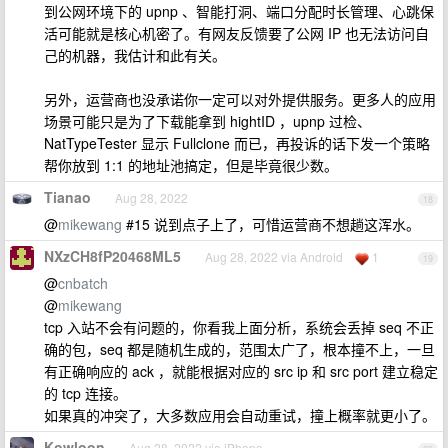
到公网环境下的 upnp 、智能打洞、端口分配时长管理、心跳保
活可能就是核心机密了。有网友反馈要了公网 IP 也无法访问自
己的机器，我估计和此有关。
另外，运营商也没承诺你一定可以对外提供服务。更多人的应用
场景可能只是为了下载能拿到 hightID ，upnp 过检、
NatTypeTester 显示 Fullclone 而已，再投诉的话下发一个策略
帮你放到 1:1 的地址池搞定，但是毕竟很少数。
Tianao
Aug 28, 2022
18
@
mikewang
#15 说到点子上了，可惜运营商不想趟这浑水。
NXzCH8fP20468ML5
Aug 28, 2022 via Android
1
19
@
cnbatch
@
mikewang
tcp 入站不会有问题的，你看我上面分析，系统会丢掉 seq 不正
确的包，seq 都是随机生成的，范围太广了，根本撞不上，一旦
有正确响应的 ack ，就能根据对应的 src ip 和 src port 建立稳定
的 tcp 连接。
如果真的冲突了，大多数应用会自动重试，撞上概率就更小了。
Kowloon
Aug 28, 2022 via iPhone