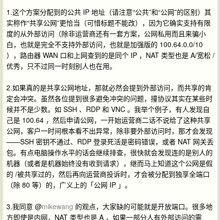
1.这个方案分配到的公共 IP 地址（请注意“公共”和“公网”的区别）其
实称作“共享公网”更恰当（可惜标题不能改），因为它确实支持有限
度的从外部访问（除非运营商还有一套方案，公网私用而且来骗小
白，也就是完全不支持外部访问，也就是加强版的 100.64.0.0/10
），路由器 WAN 口和上网查到的是同个 IP ，NAT 类型也是 A/宽松 /
优秀，只不过同一时刻别人也在用。
2.如果真的是共享公网地址，那就必然会提到外部访问，而共享的肯
定会冲突。虽然各位提到很多避免冲突的问题，撞协议其实在某些时
候并不是少数。如 SSH 、RDP 和 VNC 。我举个例子，有人发现自
己是 100.64 ，然后申请公网，一开始运营商二话不说给了这种共享
公网，客户一时间根本看不出异常，除非要外部访问时，那才会发现
——SSH 密钥不通过、RDP 登录死活是密码错误，或者 NAT 网关丢
包。有点电脑操作水平的话会继续排查，很快就会发现连的是别人的
机器（或者是机器始终没有收到请求），继而马上知道这个公网是假
的 /被共享过的，然后再向运营商投诉时，才会被分配到独享全端口
（除 80 等）的，广义上的「公网 IP 」。
3.我同意 @
mikewang
的观点，大家缺的可能就是开放端口。很多地
方即使是内网，NAT 类型也是 A ，如果一部分人有外部访问的需