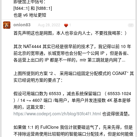
即便加上中括号：
[fd44::1] 和 [fd88::1]
也是 v6 地址更短
onion83
Aug 28, 2022
1
17
首先声明这也是网图，本人也非业内人士，不要找我喝茶：）
其次 NAT4444 其实已经是很早前的技术了，我记得以前 10 年
前北京的宽带通，长城宽带也会分配一个公网 IP ，但是各省、
各运营上出口的 IP 都是不一样的，mtr 第三跳就是内网了...
上图所提到的方案 “2 、 采用端口组固定分配模式的 CGNAT” 其
实已经说明方案的要点了：
假设可用端口数为 65533 ，减去系统保留端口 （ 65533-1024
）/ 14 ~= 4607 端口 /每用户，单用户并发连接数 4K 基本是够
用的，这篇文章：
https://www.codeprj.com/zh/blog/93fc4f1.html
也说得很清楚。
如果做 1:1 的 FullClone 我估计就要碰运气了，先来先得，但是
不排除运营商使用比较聪明的智能端口分配技术，但是如何能做