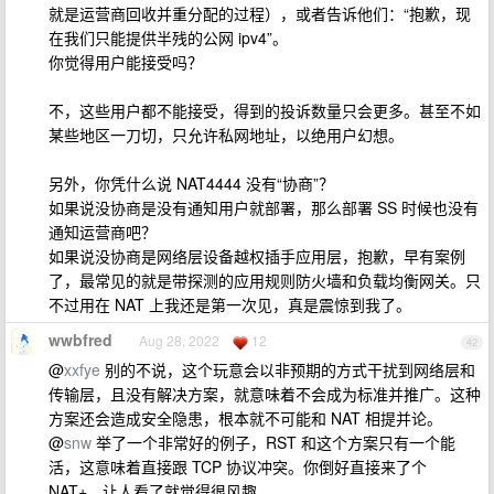
就是运营商回收并重分配的过程），或者告诉他们：“抱歉，现
在我们只能提供半残的公网 ipv4”。
你觉得用户能接受吗？
不，这些用户都不能接受，得到的投诉数量只会更多。甚至不如
某些地区一刀切，只允许私网地址，以绝用户幻想。
另外，你凭什么说 NAT4444 没有“协商”？
如果说没协商是没有通知用户就部署，那么部署 SS 时候也没有
通知运营商吧？
如果说没协商是网络层设备越权插手应用层，抱歉，早有案例
了，最常见的就是带探测的应用规则防火墙和负载均衡网关。只
不过用在 NAT 上我还是第一次见，真是震惊到我了。
wwbfred
Aug 28, 2022
12
42
@
xxfye
别的不说，这个玩意会以非预期的方式干扰到网络层和
传输层，且没有解决方案，就意味着不会成为标准并推广。这种
方案还会造成安全隐患，根本就不可能和 NAT 相提并论。
@
snw
举了一个非常好的例子，RST 和这个方案只有一个能
活，这意味着直接跟 TCP 协议冲突。你倒好直接来了个
NAT+，让人看了就觉得很风趣。