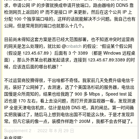
求，申请公网 IP 的步骤就换成申请开放端口，路由器啥的 DDNS 靠
检测网页上返回的 IP 而不是接口 IP 来更新，然后在这个公共 IP 上
分配 100 个独享端口啥的，这样的话就能解决不少问题。我自己也有
公网，但是常用到的端口也就那么十几个。
目前尚未得知这套方案是否已经大范围部署，也不知道冲突时运营商
的网关是怎么处理的，就比如 @
cnbatch
的假设：“假设某个假公网
（假设是 123.45.67.89 ）后面有 3 个 3389 （都是 Windows 远程桌
面），那么外界某台机器发起请求，连接到 123.45.67.89:3389 的时
候，应该连后面的哪台机器？”
不过运营商狡猾得很，干出啥都不奇怪。我家前几天免费升级电信千
兆，装好了公网掉了，去测速，选了个美国洛杉矶的服务器，电信出
国慢是众所周知的，结果也给我跑了 900 多 Mbps ，Speed test 延
迟也是 170 左右，看上去没问题，而打开资源监视器一看，发现测速
IP 全是天津电信机房，估计是劫持 DNS 吧，真的闸总。第一时间确
实把我骗过了，随后马上想到电信出国不可能这么快，于是才发现异
常。但凡它装的像一点，装模作样跑个 200M ，我都不会去怀疑了。
Supplement 2 · 2022 年 8 月 29 日
补充说明：