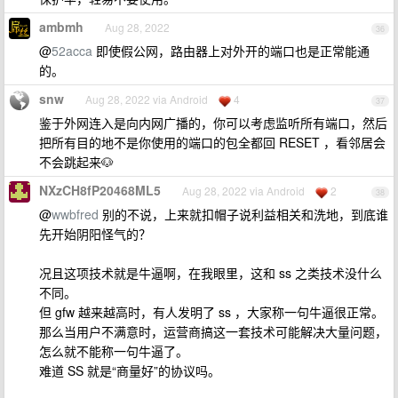
ambmh
Aug 28, 2022
36
@
52acca
即使假公网，路由器上对外开的端口也是正常能通
的。
snw
Aug 28, 2022 via Android
4
37
鉴于外网连入是向内网广播的，你可以考虑监听所有端口，然后
把所有目的地不是你使用的端口的包全都回 RESET ，看邻居会
不会跳起来🐶
NXzCH8fP20468ML5
Aug 28, 2022 via Android
2
38
@
wwbfred
别的不说，上来就扣帽子说利益相关和洗地，到底谁
先开始阴阳怪气的？
况且这项技术就是牛逼啊，在我眼里，这和 ss 之类技术没什么
不同。
但 gfw 越来越高时，有人发明了 ss ，大家称一句牛逼很正常。
那么当用户不满意时，运营商搞这一套技术可能解决大量问题，
怎么就不能称一句牛逼了。
难道 SS 就是“商量好”的协议吗。