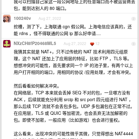
我可以扫描自己家这一段公网地址上的任意端口而不被运营商丢
包，能到达别人的 80 端口。
100240v
Aug 27, 2022
2
挖槽，测了下，上海联通 cgn 假公网。上海电信应该真的，还
能 rdns ，怪不得联通的公网 ip 那么好申请....
NXzCH8fP20468ML5
Aug 27, 2022
12
3
我猜其实就是 NAT+，只不过传统的 NAT 技术利用四元组原
理，这个 NAT 还加上了应用层的特征，比如 FTP ，TLS 等。
想想冲突的可能性，首先要求同一个 IP 的池子里，有两个以上
用户打开相同的端口，用相同的协议 /应用处理，才会有冲突。
然后看看如何解决冲突。
在网络层，TCP 本来就会丢掉 SEQ 不对的包，一旦哪方没有
ACK ，后续就能充分利用 srcip 和 src port 四元组进行 NAT ，
那么后续 TCP 流就不会丢包多包。UDP 多包漏包在正常不过。
在应用层，TLS 或 QUIC 等加密流，也会丢弃无法加解密的
包。即使不加密，一般应用（比如游戏）也会进行鉴权。
这么看来，出现冲突的可能性微乎其微，只觉得想出 NAT4444