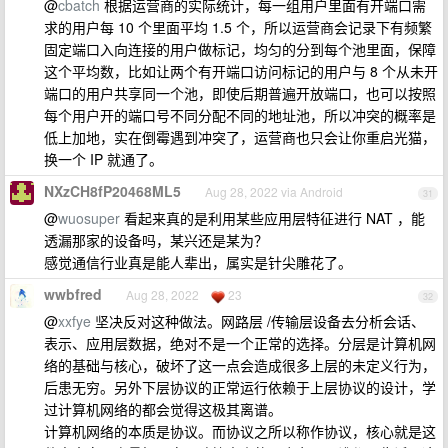
@
cbatch
根据运营商的实际统计，每一组用户里面有开端口需
求的用户每 10 个里面平均 1.5 个，所以运营商会记录下有频繁
固定端口入向连接的用户做标记，均匀的分到每个池里面，保障
这个平均数，比如让两个有开端口访问标记的用户与 8 个从未开
端口的用户共享同一个池，即使后期普遍开放端口，也可以按照
每个用户开的端口号不同分配不同的地址池，所以冲突的概率是
低上加地，实在倒霉遇到冲突了，运营商也只会让你重启光猫，
换一个 IP 就通了。
NXzCH8fP20468ML5
Aug 28, 2022 via Android
31
@
wuosuper
看起来真的是利用某些应用层特征进行 NAT ，能
透漏那家的设备吗，某兴还是某为？
感觉通信行业真是能人辈出，属实是针尖雕花了。
wwbfred
Aug 28, 2022
23
32
@
xxfye
坚决反对这种做法。网路层 /传输层设备去分析会话、
表示、应用层数据，绝对不是一个正常的选择。分层是计算机网
络的基础与核心，破坏了这一点会造成很多上层的未定义行为，
后患无穷。另外下层协议的正常运行依赖于上层协议的设计，学
过计算机网络的都会觉得这极其离谱。
计算机网络的本质是协议。而协议之所以称作协议，核心就是这