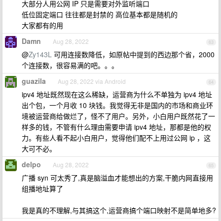
大部分人用公网 IP 只是需要对外监听端口
低位固定端口 往往都是封禁的 高位基本都是随机的
大家都有的用
Damn
Aug 28, 2022
63
@
Zy143L
可用连接数降低，如原帖中提到的西边那个省，2000
个连接数，很容易满的吧。。。
guazila
Aug 28, 2022 via Android
64
ipv4 地址既然现在这么稀缺，运营商为什么不单独为 ipv4 地址
出个包，一个月收 10 块钱。我觉得无非是国内的市场和商业环
境被运营商给做烂了，怪不了用户。另外，小白用户既然花了一
样多的钱，不管有什么理由需要申请 ipv4 地址，那都是他的权
力。有些人看不起小白用户，觉得他们配不上用过公网 ip ，这
大可不必。
delpo
Aug 28, 2022
65
广播 syn 可太秀了,真是脑溢血才能想出的方案,干脆内网直接用
组播地址算了
我是真的不理解,与其搞这个,运营商搞个端口映射不是简单地多?