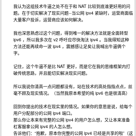
我认为这组技术牛逼之处不在于和 NAT 比较到底谁更好用的问
题。在于切实解决了现实问题--当公网 ipv4 紧缺时，运营商面临
大量客户投诉，运营商应该如何解决。
我也深思熟虑过这个问题，得到唯一的解决方法就是全面转型
ipv6 ，所以我多次在 v2 呼吁应尽快淘汰 ipv4 。当我得知这种
方法还能再续命一波 ipv4 ，震撼感让足矣让我喊出牛逼俩个
字。
记住，这个牛逼不是比 NAT 更好，而是它在我的思维框架内打
破传统思路，并且能切实解决现实问题。
所以我说你清高一点问题都没有，站在技术的高处指指点点，丝
毫不顾及现实情况。（当然我原本希望的纯 ipv6 也是很清高）
回到你提出的技术在现实里的情况。如果你的意思是说，给每个
用户分配部分的公网 ipv4 端口。
那么你让本来有完整的公网 ipv4 的用户怎么想，又让本来准备
杠客服拿公网 ipv4 的人怎么想。
告诉他们：“抱歉，原本你完整的公网 ipv4 已经是共享的啦”（这