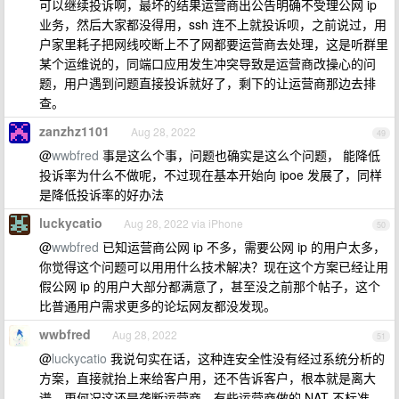
可以继续投诉啊，最坏的结果运营商出公告明确不受理公网 ip
业务，然后大家都没得用，ssh 连不上就投诉呗，之前说过，用
户家里耗子把网线咬断上不了网都要运营商去处理，这是听群里
某个运维说的，同端口应用发生冲突导致是运营商改操心的问
题，用户遇到问题直接投诉就好了，剩下的让运营商那边去排
查。
zanzhz1101
Aug 28, 2022
49
@
wwbfred
事是这么个事，问题也确实是这么个问题， 能降低
投诉率为什么不做呢，不过现在基本开始向 ipoe 发展了，同样
是降低投诉率的好办法
luckycatio
Aug 28, 2022 via iPhone
50
@
wwbfred
已知运营商公网 ip 不多，需要公网 ip 的用户太多，
你觉得这个问题可以用用什么技术解决？现在这个方案已经让用
假公网 ip 的用户大部分都满意了，甚至没之前那个帖子，这个
比普通用户需求更多的论坛网友都没发现。
wwbfred
Aug 28, 2022
51
@
luckycatio
我说句实在话，这种连安全性没有经过系统分析的
方案，直接就抬上来给客户用，还不告诉客户，根本就是离大
谱，更何况这还是垄断运营商。有些运营商做的 NAT 不标准，