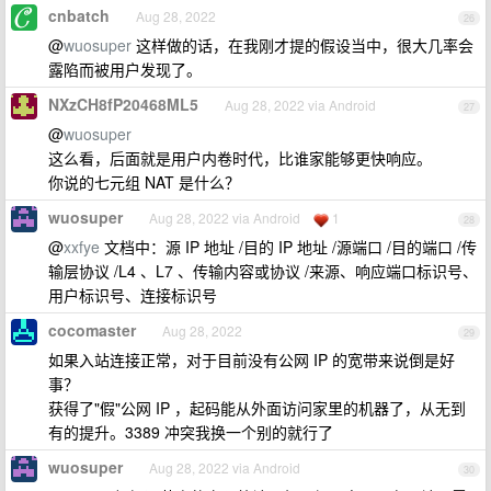
cnbatch
Aug 28, 2022
26
@
wuosuper
这样做的话，在我刚才提的假设当中，很大几率会
露陷而被用户发现了。
NXzCH8fP20468ML5
Aug 28, 2022 via Android
27
@
wuosuper
这么看，后面就是用户内卷时代，比谁家能够更快响应。
你说的七元组 NAT 是什么？
wuosuper
Aug 28, 2022 via Android
1
28
@
xxfye
文档中：源 IP 地址 /目的 IP 地址 /源端口 /目的端口 /传
输层协议 /L4 、L7 、传输内容或协议 /来源、响应端口标识号、
用户标识号、连接标识号
cocomaster
Aug 28, 2022
29
如果入站连接正常，对于目前没有公网 IP 的宽带来说倒是好
事？
获得了"假"公网 IP ，起码能从外面访问家里的机器了，从无到
有的提升。3389 冲突我换一个别的就行了
wuosuper
Aug 28, 2022 via Android
30