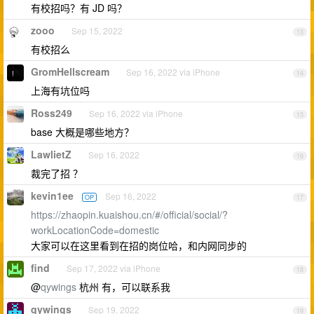
有校招吗？有 JD 吗？
zooo
Sep 15, 2022
13
有校招么
GromHellscream
Sep 16, 2022 via iPhone
14
上海有坑位吗
Ross249
Sep 16, 2022 via iPhone
15
base 大概是哪些地方？
LawlietZ
Sep 16, 2022
16
裁完了招 ？
kevin1ee
Sep 16, 2022
OP
17
https://zhaopin.kuaishou.cn/#/official/social/?
workLocationCode=domestic
大家可以在这里看到在招的岗位哈，和内网同步的
find
Sep 17, 2022 via iPhone
18
@
qywings
杭州 有，可以联系我
qywings
Sep 19, 2022
19