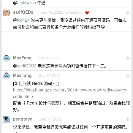
@
nightwitch
牛逼
sadfQED2
Sep 16, 2022 via Android
1
5
@
klo424
说来更加惭愧，我没读过任何开源项目源码，可每次
面试都会和面试官讨论各个开源组件的源码细节😂
MaxFang
Sep 17, 2022
6
@
sadfQED2
老哥这等高深内功可否传授在下一二。
MaxFang
Sep 17, 2022
7
[如何阅读 Redis 源码？](
https://blog.huangz.me/diary/2014/how-to-read-redis-source-
code.html
)
配合《 Redis 设计与实现》，相互结合并整理输出，效果会比较
好。
pengtdyd
Sep 17, 2022
8
说来惭愧，我至今我还没完整阅读过任何一个开源项目的源码。