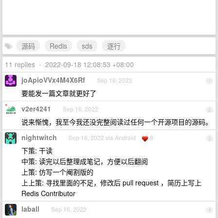
源码
Redis
sds
逐行
11 replies
•
2022-09-18 12:08:53 +08:00
joApioVVx4M4X6Rf
Sep 16, 2022
1
要能发一篇文章就更好了
v2er4241
Sep 16, 2022
2
说来惭愧，我至今我还没完整阅读过任何一个开源项目的源码。
nightwitch
Sep 16, 2022 via Android
8
3
下策: 干读
中策: 读完以后整理成笔记，方便以后翻阅
上策: 仿写一个阉割版的
上上策: 寻找里面的不足，修改后 pull request ，简历上写上
Redis Contributor
laball
Sep 16, 2022
4