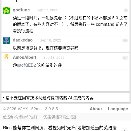
+1
godfunc
Sep 17, 2022
9
读过一段时间，一般是先看书（不过现在的书基本都是 5.0 之前
的版本了，有些内容对不上），然后执行一些 command 断点了
看执行流程
daokedao
Sep 18, 2022
10
以前是博览群书，现在还要博览群码
AmosAlbert
Sep 18, 2022
11
@
sadfQED2
这咋做到的😀
• 请不要在回答技术问题时复制粘贴 AI 生成的内容
© 2026 V2EX · 52ms · 3.9.8.5
About
·
Language
超适合V站和B站的插件，“无痛”英语环境生成器
Ries 能帮你在刷网页、看视频时“无痛”地增加适当的英语接
›