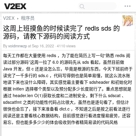
V2EX
程序员
›
这周上班摸鱼的时候读完了 redis sds 的
源码，请教下源码的阅读方式
By
voidmnwzp
at Sep 16, 2022 · 4110 views
每天工作都在大量使用 redis ，为了能在简历上写一句“熟悉 redis 阅
读过部分源码”这周一拉了 6.0 的源码先从 sds 看起，虽然目前做
Java 开发，但 c 还是没怎么忘，毕竟是根源的东西，今天下班前终于
读完了一千多行的 sds.c ，代码写得倒也是简单易懂，就这么流水账
地读下来也没什么障碍，其实感觉最主要看下 sdsheader 和初始化时
根据 initlen 选择哪个类型以及预分配多少长度就行了。重点思想就是
通过 header.len O(1)获取长度和二进制安全，剩下什么 sdscat 、
sdscatfmt 之类的功能性代码占比很大，虽然也是逐句看了，但估计
很快也会忘了，接下来准备看 dict.c ，不知道之后是按之前看法逐行
阅读还是主要看核心数据结构，目前感觉逐行看进度慢易疲劳，还容
易忘，但也能多多少少的体会吸收到作者精简易读的代码风格