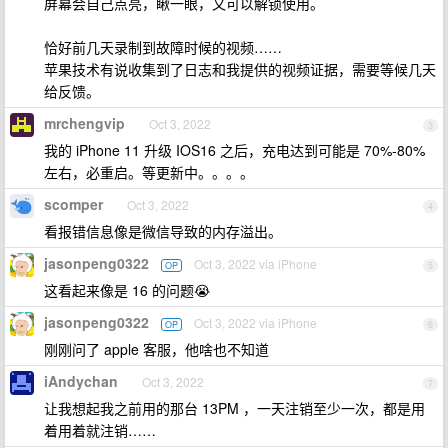
屏幕会自己点亮，瞅一眼，又可以解锁使用。
恰好前几天录制到故障时候的视频……
苹果技术有说收集到了日志和我提供的视频证据，需要等候几天
给反馈。
mrchengvip
Oct 3, 2022
3
我的 iPhone 11 升级 IOS16 之后，充电达到可能是 70%-80%
左右，必重启。等更新中。。。。
scomper
Oct 3, 2022
4
看报错信息像是微信导致的内存溢出。
jasonpeng0322
Oct 3, 2022 via iPhone
OP
5
这看起来像是 16 的问题😭
jasonpeng0322
Oct 3, 2022 via iPhone
OP
6
刚刚问了 apple 客服，他啥也不知道
iAndychan
Oct 3, 2022
7
让我想起我之前用的那台 13PM ，一天注销至少一次，都是用
着用着就注销……