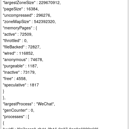
"largestZoneSize" : 229670912,
"pageSize" : 16384,
"uncompressed" : 296276,
"zoneMapSize" : 542392320,
"memoryPages" : {
"active" : 72509,
"throttled" : 0,
"fileBacked" : 72827,
"wired" : 116852,
"anonymous" : 74678,
"purgeable" : 1187,
"inactive" : 73179,
"free" : 4558,
"speculative" : 1817
}
},
"largestProcess" : "WeChat",
"genCounter" : 0,
"processes" : [
{