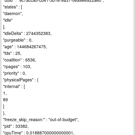
"uuid" : "9c7acca0-cb41-3b16-9a37-0ea9e6922a60",
"states" : [
"daemon",
"idle"
],
"idleDelta" : 2744352383,
"purgeable" : 0,
"age" : 144684267475,
"fds" : 25,
"coalition" : 6536,
"rpages" : 103,
"priority" : 0,
"physicalPages" : {
"internal" : [
1,
89
]
},
"freeze_skip_reason:" : "out-of-budget",
"pid" : 33382,
"cpuTime" : 0.018887000000000001,