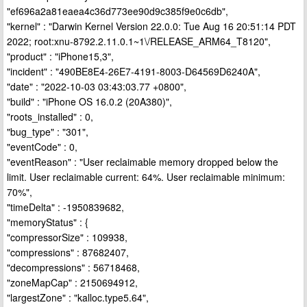
"ef696a2a81eaea4c36d773ee90d9c385f9e0c6db",
"kernel" : "Darwin Kernel Version 22.0.0: Tue Aug 16 20:51:14 PDT
2022; root:xnu-8792.2.11.0.1~1\/RELEASE_ARM64_T8120",
"product" : "iPhone15,3",
"incident" : "490BE8E4-26E7-4191-8003-D64569D6240A",
"date" : "2022-10-03 03:43:03.77 +0800",
"build" : "iPhone OS 16.0.2 (20A380)",
"roots_installed" : 0,
"bug_type" : "301",
"eventCode" : 0,
"eventReason" : "User reclaimable memory dropped below the
limit. User reclaimable current: 64%. User reclaimable minimum:
70%",
"timeDelta" : -1950839682,
"memoryStatus" : {
"compressorSize" : 109938,
"compressions" : 87682407,
"decompressions" : 56718468,
"zoneMapCap" : 2150694912,
"largestZone" : "kalloc.type5.64",