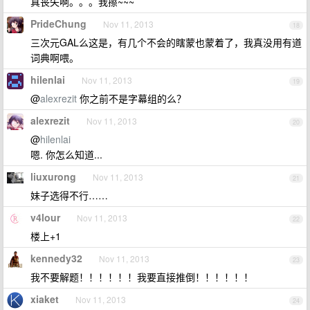
真丧失啊。。。我擦~~~
PrideChung
Nov 11, 2013
18
三次元GAL么这是，有几个不会的瞎蒙也蒙着了，我真没用有道
词典啊喂。
hilenlai
Nov 11, 2013
19
@
alexrezit
你之前不是字幕组的么？
alexrezit
Nov 11, 2013
20
@
hilenlai
嗯. 你怎么知道...
liuxurong
Nov 11, 2013
21
妹子选得不行……
v4lour
Nov 11, 2013
22
楼上+1
kennedy32
Nov 11, 2013
23
我不要解题！！！！！！我要直接推倒！！！！！！
xiaket
Nov 11, 2013
24