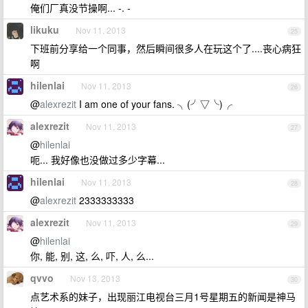
俺们厂真没节操啊... -. -
likuku
Nov 11, 2013
25
下班前分享给一个同事，然后瞬间很多人在玩这个了....丧心病狂
啊
hilenlai
Nov 11, 2013
26
@
alexrezit
I am one of your fans. ╮(╯▽╰)╭
alexrezit
Nov 11, 2013
27
@
hilenlai
呃... 我好像也没做过多少字幕...
hilenlai
Nov 11, 2013
28
@
alexrezit
2333333333
alexrezit
Nov 11, 2013
29
@
hilenlai
你, 能, 别, 这, 么, 吓, 人, 么...
qvvo
Nov 13, 2013
30
点艺术系的妹子，出现丽江电视台三月1号星期五的新闻是神马