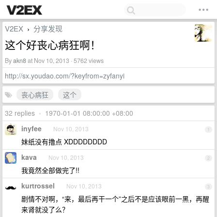
V2EX
分享发现
›
这个好丧心病狂啊！
By
akn8
at Nov 10, 2013 · 5762 views
http://sx.youdao.com/?keyfrom=zyfanyi
丧心病狂
这个
32 replies
•
1970-01-01 08:00:00 +08:00
inyfee
Nov 10, 2013
1
妹纸没有撸点 XDDDDDDDD
kava
Nov 10, 2013
2
我竟然全部做完了!!
kurtrossel
Nov 10, 2013
3
剧情不对啊，“来，最后再干一个”之后不是应该眼前一黑，再醒
来肾就没了么？