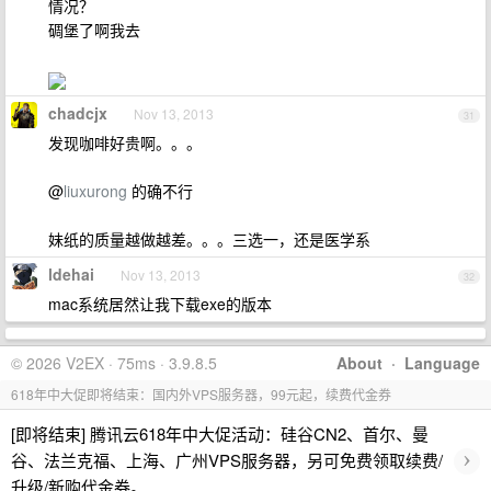
情况？
碉堡了啊我去
chadcjx
Nov 13, 2013
31
发现咖啡好贵啊。。。
@
liuxurong
的确不行
妹纸的质量越做越差。。。三选一，还是医学系
ldehai
Nov 13, 2013
32
mac系统居然让我下载exe的版本
© 2026 V2EX · 75ms · 3.9.8.5
About
·
Language
618年中大促即将结束：国内外VPS服务器，99元起，续费代金券
[即将结束] 腾讯云618年中大促活动：硅谷CN2、首尔、曼
›
谷、法兰克福、上海、广州VPS服务器，另可免费领取续费/
升级/新购代金券。