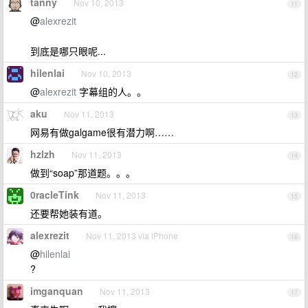
tanny
Nov 10, 2013
11
@
alexrezit
到底是哪只眼呢...
hilenlai
Nov 10, 2013
12
@
alexrezit
字幕组的人。。
aku
Nov 11, 2013
13
网易有做galgame很有潜力啊……
hzlzh
Nov 11, 2013
14
做到“soap”那道题。。。
0racleTink
Nov 11, 2013
15
还要帮她装有道。
alexrezit
Nov 11, 2013 via iPhone
16
@
hilenlai
?
imganquan
Nov 11, 2013
17