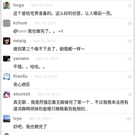
frogs
Nov 10, 2013
4
这个是给宅男准备的。这么好的创意，让人眼前一亮。
kchum
Nov 10, 2013
5
@
kava
我也做完了。。 +1
mopig
Nov 10, 2013
6
做到第三个做不下去了，剧情都一样～
yanwen
Nov 10, 2013
7
不错。。哈哈。。
KiseXu
Nov 10, 2013
8
丧心病狂
alexrezit
Nov 10, 2013
9
真无聊... 我竟然强忍着无聊做完了第一个... 不过我根本没用有
道词典啊师妹你是哪只眼睛看到我用的...
lvye
Nov 10, 2013
10
好吧，我也做完了