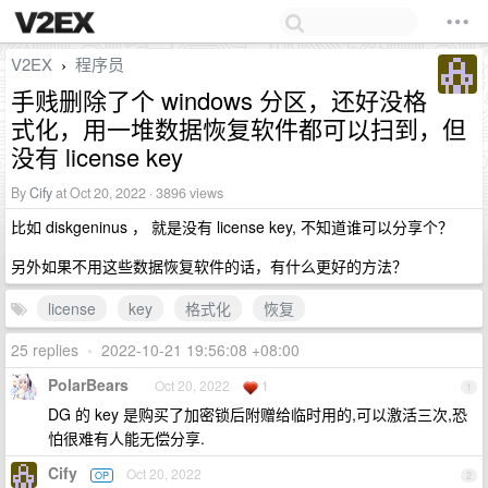
V2EX
程序员
›
手贱删除了个 windows 分区，还好没格
式化，用一堆数据恢复软件都可以扫到，但
没有 license key
By
Cify
at Oct 20, 2022 · 3896 views
比如 diskgeninus ， 就是没有 license key, 不知道谁可以分享个？
另外如果不用这些数据恢复软件的话，有什么更好的方法？
license
key
格式化
恢复
25 replies
•
2022-10-21 19:56:08 +08:00
PolarBears
Oct 20, 2022
1
1
DG 的 key 是购买了加密锁后附赠给临时用的,可以激活三次,恐
怕很难有人能无偿分享.
Cify
Oct 20, 2022
OP
2