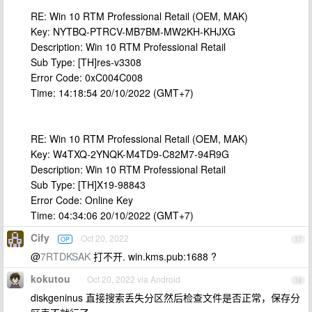
RE: Win 10 RTM Professional Retail (OEM, MAK)
Key: NYTBQ-PTRCV-MB7BM-MW2KH-KHJXG
Description: Win 10 RTM Professional Retail
Sub Type: [TH]res-v3308
Error Code: 0xC004C008
Time: 14:18:54 20/10/2022 (GMT+7)
RE: Win 10 RTM Professional Retail (OEM, MAK)
Key: W4TXQ-2YNQK-M4TD9-C82M7-94R9G
Description: Win 10 RTM Professional Retail
Sub Type: [TH]X19-98843
Error Code: Online Key
Time: 04:34:06 20/10/2022 (GMT+7)
Cify
Oct 20, 2022
OP
17
@
7RTDKSAK
打不开. win.kms.pub:1688 ?
kokutou
Oct 20, 2022 via Android
18
diskgeninus 直接搜索丢失分区然后检查文件是否正常，保存分