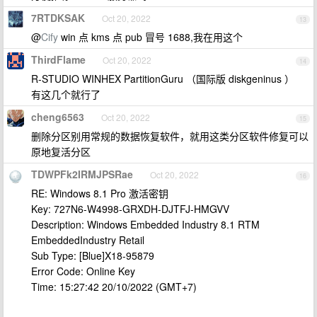
7RTDKSAK
Oct 20, 2022
13
@
Cify
win 点 kms 点 pub 冒号 1688,我在用这个
ThirdFlame
Oct 20, 2022
14
R-STUDIO WINHEX PartitionGuru （国际版 diskgeninus ）
有这几个就行了
cheng6563
Oct 20, 2022
15
删除分区别用常规的数据恢复软件，就用这类分区软件修复可以
原地复活分区
TDWPFk2IRMJPSRae
Oct 20, 2022
16
RE: Windows 8.1 Pro 激活密钥
Key: 727N6-W4998-GRXDH-DJTFJ-HMGVV
Description: Windows Embedded Industry 8.1 RTM
EmbeddedIndustry Retail
Sub Type: [Blue]X18-95879
Error Code: Online Key
Time: 15:27:42 20/10/2022 (GMT+7)