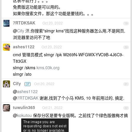
区表不就行了。。。
免费版这功能是可以用的。
如果你搜索文件，那这个功能是要钱的。。。
7RTDKSAK
Oct 20, 2022
19
@
Cify
汗,你搜索"slmgr kms"找找这种服务器怎么用,不是网页,
浏览器里访问不了地
ashes1122
Oct 20, 2022
20
cmd 管理员模式 slmgr /ipk W269N-WFGWX-YVC9B-4J6C9-
T83GX
slmgr /skms
kms.03k.org
slmgr /ato
Cify
Oct 20, 2022
OP
21
@
ashes1122
@
7RTDKSAK
谢谢,找到了个小马 KMS, 10 年前用过的, 搞定.
tuwulin365
Oct 21, 2022
22
@
kokutou
保存分区是要专业版啊。之前找了个绿色版傲梅才搞