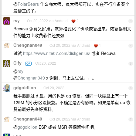
@
PolarBears
什么嗨大师，疯大师都可以，实在不行准备买个
最便宜的了。
rsy
Oct 20, 2022 via Android
2
3
Recuva 免费又好用，就算格式化了也能恢复出来，恢复误删文
件的能力比收费软件还要强
Chengnan049
Oct 20, 2022 via Android
1
4
试试
https://www.nite07.com/diskgenius/
或者 Recuva
Cify
Oct 20, 2022
OP
5
@
rsy
@
Chengnan049
x 谢谢，马上去试试。。。
gdgoldlion
Oct 20, 2022
6
我手贱删过 d 盘，用的也是 dg 恢复，但同一块硬盘上有一个
129M 的小分区没恢复。不确定是否有影响。如果是单盘 op 恢
复前最好先查好资料。
Chengnan049
Oct 20, 2022 via Android
7
@
gdgoldlion
ESP 或者 MSR 等保留空间吧，