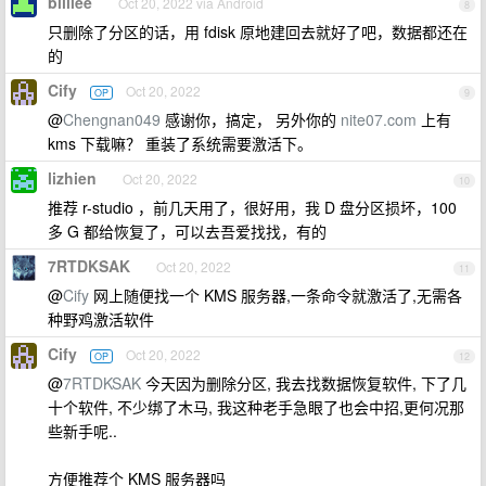
billlee
Oct 20, 2022 via Android
8
只删除了分区的话，用 fdisk 原地建回去就好了吧，数据都还在
的
Cify
Oct 20, 2022
OP
9
@
Chengnan049
感谢你，搞定， 另外你的
nite07.com
上有
kms 下载嘛？ 重装了系统需要激活下。
lizhien
Oct 20, 2022
10
推荐 r-studio ，前几天用了，很好用，我 D 盘分区损坏，100
多 G 都给恢复了，可以去吾爱找找，有的
7RTDKSAK
Oct 20, 2022
11
@
Cify
网上随便找一个 KMS 服务器,一条命令就激活了,无需各
种野鸡激活软件
Cify
Oct 20, 2022
OP
12
@
7RTDKSAK
今天因为删除分区, 我去找数据恢复软件, 下了几
十个软件, 不少绑了木马, 我这种老手急眼了也会中招,更何况那
些新手呢..
方便推荐个 KMS 服务器吗