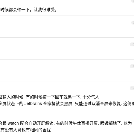
字符的时候都会顿一下，让我很难受。
1
1
1
盘输入的时候, 有的时候按一下回车就黑一下, 十分气人
状态下的 Jetbrains 全家桶就会黑屏, 只能通过取消全屏来恢复. 这俩
 watch 配合自动开屏解锁, 有的时候午休直接开屏, 眼镜都瞎了, 以为
知道有没有大哥也有相同的困扰