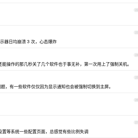
2
2
接显示器日均崩溃 3 次，心态爆炸
2
趁着还能操作的那几秒关了几个软件也于事无补，第一次用上了强制关机。
2
问题，有一些软件仅仅因为显示通知也会被强制切换到主屏。
2
2
系统设置等系统一些配置页面，总感觉有些比例失调