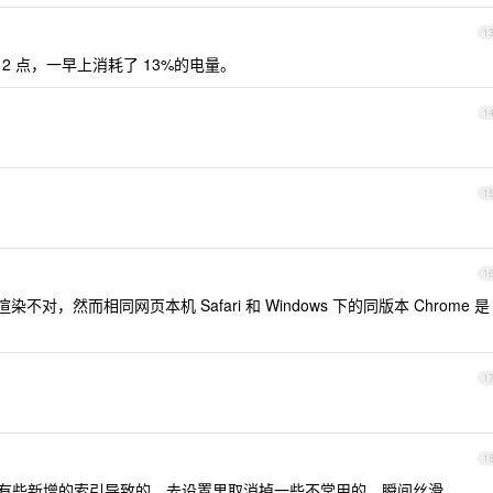
1
 12 点，一早上消耗了 13%的电量。
1
1
1
字体渲染不对，然而相同网页本机 Safari 和 Windows 下的同版本 Chrome 是
1
1
有些新增的索引导致的，去设置里取消掉一些不常用的，瞬间丝滑