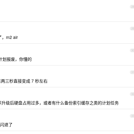
2
2
m2 air
3
是，计划报废，你懂的
3
原来两三秒直接变成 7 秒左右
3
。大概率升级后硬盘占用过多，或者有什么备份索引缓存之类的计划任务
3
闪退了