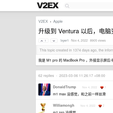
V2EX
Apple
›
升级到 Ventura 以后，
lxyer1
·
Nov 4, 2022
· 8905 views
1
This topic created in 1374 days ago, the inf
我是 M1 pro 的 MacBook Pro ，外接显示
62 replies
•
2023-03-06 11:26:17 +08:00
DonaidTrump
1
Nov 4, 2022
m1 max 没感觉，和之前一样丝滑
Williamongh
2
Nov 4, 2022
m1 pro 没感觉