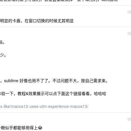
1
明显的卡盾，在窗口切换的时候尤其明显
2
一些。
少。
sublime 好像也用不了了。不过问题不大，按自己需求来。
 体验一下，教程&效果展示可以点下面这个链接看看，哈哈哈
nix-like/macos12-uses-utm-experience-macos13/
2
眼似乎都能够用得上😂