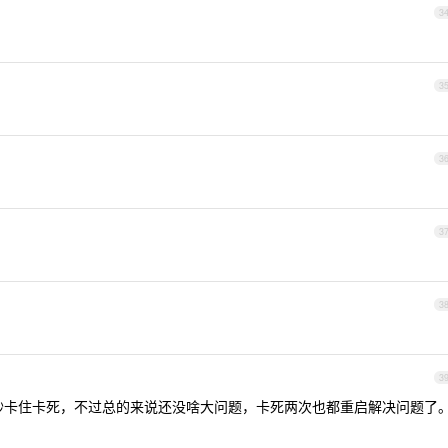
3
3
3
3
3
3
名其妙卡住卡死，不过总的来说还没啥大问题，卡死两次也都重启解决问题了