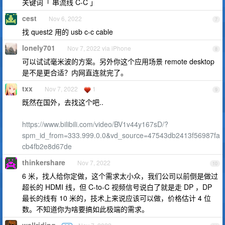
关键词「 串流线 C-C 」
cest
Nov 6, 2022
7
找 quest2 用的 usb c-c cable
lonely701
Nov 7, 2022 via iPhone
8
可以试试毫米波的方案。另外你这个应用场景 remote desktop
是不是更合适？内网直连就完了。
txx
Nov 7, 2022
1
9
既然在国外，去找这个吧..
https://www.bilibili.com/video/BV1v44y167sD/?
spm_id_from=333.999.0.0&vd_source=47543db2413f56987fa
cb4fb2e8d67de
thinkershare
Nov 7, 2022
10
6 米，找人给你定做，这个需求太小众，我们公司以前倒是做过
超长的 HDMI 线，但 C-to-C 视频信号说白了就是走 DP ，DP
最长的线有 10 米的，技术上来说应该可以做，价格估计 4 位
数。不知道你为啥要搞如此极端的需求。