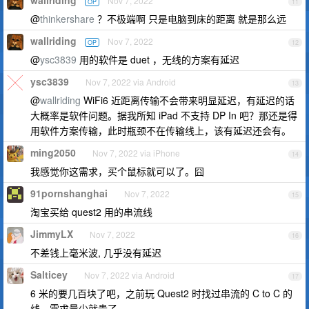
wallriding
Nov 7, 2022
OP
11
@
thinkershare
？不极端啊 只是电脑到床的距离 就是那么远
wallriding
Nov 7, 2022
OP
12
@
ysc3839
用的软件是 duet ，无线的方案有延迟
ysc3839
Nov 7, 2022 via Android
13
@
wallriding
WiFi6 近距离传输不会带来明显延迟，有延迟的话
大概率是软件问题。据我所知 iPad 不支持 DP In 吧？那还是得
用软件方案传输，此时瓶颈不在传输线上，该有延迟还会有。
ming2050
Nov 7, 2022 via iPhone
14
我感觉你这需求，买个鼠标就可以了。囧
91pornshanghai
Nov 7, 2022
15
淘宝买给 quest2 用的串流线
JimmyLX
Nov 7, 2022
16
不差钱上毫米波, 几乎没有延迟
Salticey
Nov 7, 2022 via Android
17
6 米的要几百块了吧，之前玩 Quest2 时找过串流的 C to C 的
线，需求量少就贵了。