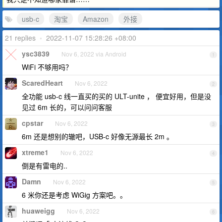
usb-c
淘宝
Amazon
外接
21 replies
•
2022-11-07 15:28:26 +08:00
ysc3839
Nov 6, 2022 via Android
1
WiFi 不够用吗？
ScaredHeart
Nov 6, 2022
2
全功能 usb-c 线一直买的买的 ULT-unite ， 便宜好用，但是没
见过 6m 长的，可以问问客服
cpstar
Nov 6, 2022
3
6m 还是想别的辙吧，USB-c 好像无源最长 2m 。
xtreme1
Nov 6, 2022
4
倒是有雷电的..
Damn
Nov 6, 2022
5
6 米你还是考虑 WiGig 方案吧。。
huaweigg
Nov 6, 2022
6