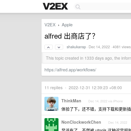
V2EX
Apple
›
alfred 出商店了？
shakukansp
·
Dec 14, 2022
· 4081 views
This topic created in 1333 days ago, the inf
https://alfred.app/workflows/
11 replies
•
2022-12-31 12:39:23 +08:00
ThinkMan
Dec 14, 2022 via iPhone
体验了下，还不错，支持下载和更新插
NonClockworkChen
Dec 14, 2022
早该有了，不然被 utools 这种迟早超