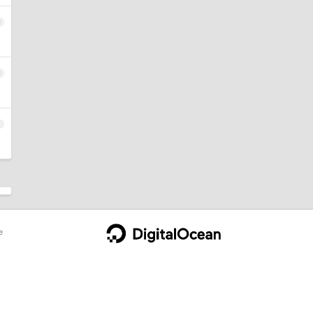
9
0
1
e