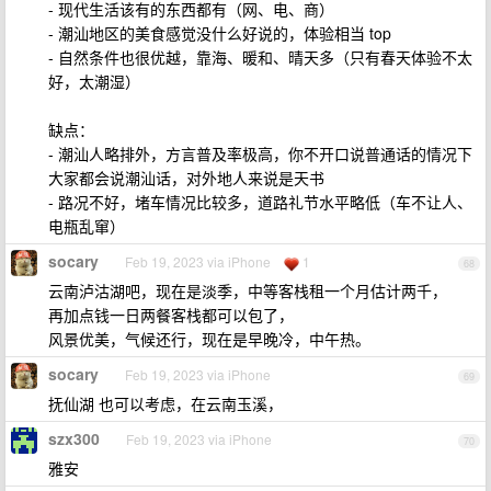
- 现代生活该有的东西都有（网、电、商）
- 潮汕地区的美食感觉没什么好说的，体验相当 top
- 自然条件也很优越，靠海、暖和、晴天多（只有春天体验不太
好，太潮湿）
缺点：
- 潮汕人略排外，方言普及率极高，你不开口说普通话的情况下
大家都会说潮汕话，对外地人来说是天书
- 路况不好，堵车情况比较多，道路礼节水平略低（车不让人、
电瓶乱窜）
socary
Feb 19, 2023 via iPhone
1
68
云南泸沽湖吧，现在是淡季，中等客栈租一个月估计两千，
再加点钱一日两餐客栈都可以包了，
风景优美，气候还行，现在是早晚冷，中午热。
socary
Feb 19, 2023 via iPhone
69
抚仙湖 也可以考虑，在云南玉溪，
szx300
Feb 19, 2023 via iPhone
70
雅安