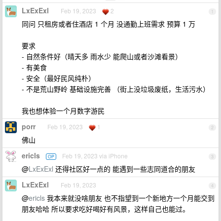
LxExExl
Feb 19, 2023
2
1
同问 只租房或者住酒店 1 个月 没通勤上班需求 预算 1 万
要求
- 自然条件好（晴天多 雨水少 能爬山或者沙滩看景）
- 有美食
- 安全（最好民风纯朴）
- 不是荒山野岭 基础设施完善 （街上没垃圾废纸，生活污水）
我也想体验一个月数字游民
porr
Feb 19, 2023
1
2
佛山
ericls
Feb 19, 2023 via iPhone
OP
3
@
LxExExl
还得社区好一点的 能遇到一些志同道合的朋友
LxExExl
Feb 19, 2023
4
@
ericls
我本来就没啥朋友 也不指望到一个新地方一个月能交到
朋友哈哈 所以要求吃好喝好有风景，这样自己也能过。