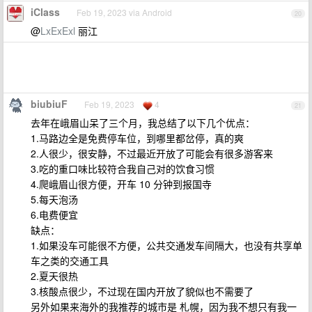
iClass
Feb 19, 2023 via Android
20
@
LxExExl
丽江
biubiuF
Feb 19, 2023
4
21
去年在峨眉山呆了三个月，我总结了以下几个优点：
1.马路边全是免费停车位，到哪里都岔停，真的爽
2.人很少，很安静，不过最近开放了可能会有很多游客来
3.吃的重口味比较符合我自己对的饮食习惯
4.爬峨眉山很方便，开车 10 分钟到报国寺
5.每天泡汤
6.电费便宜
缺点：
1.如果没车可能很不方便，公共交通发车间隔大，也没有共享单
车之类的交通工具
2.夏天很热
3.核酸点很少，不过现在国内开放了貌似也不需要了
另外如果来海外的我推荐的城市是 札幌，因为我不想只有我一