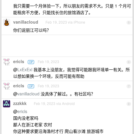
我只需要一个月体验一下，所以朋友的需求不大。只是 1 个月可
能租房不方便，只能找长住的旅馆酒店了。
vanillacloud
Feb 19, 2023 via iPhone
5
你们说丽江可以吗？
ericls
Feb 19, 2023
OP
6
@
LxExExl
我基本上没朋友，我觉得可能跟我环境单一有关。所
以想如果换一个环境，反而可能有帮助
ericls
Feb 19, 2023
OP
7
@
vanillacloud
没具体了解过。。有社区吗？
zzzkkk
Feb 19, 2023 via Android
8
@
ericls
国内没老家吗
鄙人在浙江老家 农村
你这种要求要沿海渔村才行 爬山看沙滩 旅游城市