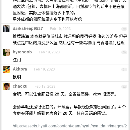
通发达+包邮，去杭州上海都很近，自然和空气的话由于是在景
区附近，实际上体验接近乡下来的。
另外成都的郊区和周边乡下也可以考虑
darksheep9527
Feb 19, 2023
59
推荐珠海 本身就是旅游城市 找月租的民宿好找 海边沙滩多 但是
缺点是市区的海没那么蓝 然后也有一些岛和山 离香港澳门也近
bytenoob
Feb 19, 2023
60
江门
Akitora
Feb 19, 2023
61
昆明
chaoxu
Feb 19, 2023
62
合肥。可以住合肥君悦 28 天。全省最高楼。view 很漂亮。
会薅羊毛还是很便宜的。环球客，早饭晚饭就都没问题了。4 个
套房券还能升级到套房合计 28 天。住在云端的感觉。
https://assets.hyatt.com/content/dam/hyatt/hyattdam/images/2