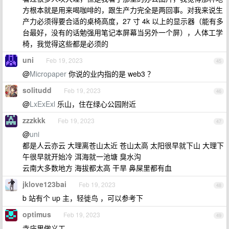
方根本就是用来喝咖啡的，跟生产力完全是两回事。对我来说生
产力必须得要合适的桌椅高度，27 寸 4k 以上的显示器（能有多
台最好，没有的话勉强用笔记本屏幕当另外一个屏），人体工学
椅，我觉得这些都是必须的
uni
Feb 19, 2023
45
@
Micropaper
你说的业内指的是 web3 ？
solitudd
Feb 19, 2023
46
@
LxExExl
乐山，住在绿心公园附近
zzzkkk
Feb 19, 2023
47
@
uni
都是人云亦云 大理离苍山太近 苍山太高 太阳很早就下山 大理下
午很早就开始冷 洱海就一池塘 臭水沟
云南大多数地方 海拔都太高 干旱 鼻屎里都有血
jklove123bai
Feb 19, 2023
48
b 站有个 up 主，轻徙鸟 ，可以参考下
optimus
Feb 19, 2023
49
寺庙里做义工