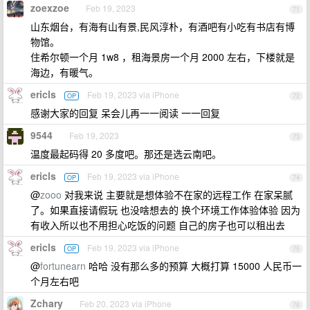
zoexzoe
Feb 19, 2023
71
山东烟台，有海有山有景,民风淳朴，有酒吧有小吃有书店有博
物馆。
住希尔顿一个月 1w8 ，租海景房一个月 2000 左右，下楼就是
海边，有暖气。
ericls
Feb 19, 2023 via iPhone
OP
72
感谢大家的回复 呆会儿再一一阅读 一一回复
9544
Feb 19, 2023
73
温度最起码得 20 多度吧。那还是选云南吧。
ericls
Feb 19, 2023 via iPhone
OP
74
@
zooo
对我来说 主要就是想体验不在家的远程工作 在家呆腻
了。如果直接请假玩 也没啥想去的 换个环境工作体验体验 因为
有收入所以也不用担心吃饭的问题 自己的房子也可以租出去
ericls
Feb 19, 2023 via iPhone
OP
75
@
fortunearn
哈哈 没有那么多的预算 大概打算 15000 人民币一
个月左右吧
Zchary
Feb 20, 2023 via iPhone
76