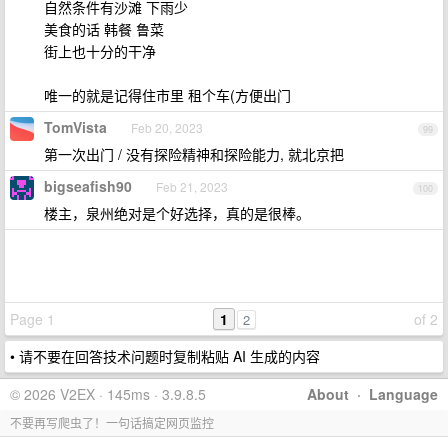
自然条件有沙滩 下雨少
美食的话 韩餐 鲁菜
街上也十分的干净
唯一的就是记得住市里 租个车(方便出门
TomVista
Feb 20, 2023
99
第一次出门 / 没有探险精神和探险能力, 就北京把
bigseafish90
Feb 21, 2023
100
楼主，泉州绝对是个好选择，真的是很棒。
Page 1
1
of 2
2
• 请不要在回答技术问题时复制粘贴 AI 生成的内容
© 2026 V2EX · 145ms · 3.9.8.5
About
·
Language
不要再写爬虫了！一句话搞定网页监控