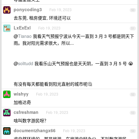
ponycoding3
Feb 19, 2023
50
去东莞, 租房便宜, 环境还可以
LxExExl
Feb 19, 2023
51
@
Tianao
我看天气预报宁波从今天一直到 3 月 3 号都是阴天下
雨。我对阳光需求很大，所以...
@
solitudd
我看乐山天气预报也是天天阴，一直到 3 月 5 号 😭
有没有每天都能看到阳光直射的城市呢🤔️
wishyy
Feb 19, 2023
52
加格达奇
csfreshman
Feb 19, 2023
53
啥叫数字游民呀？
documentzhangx66
Feb 19, 2023
54
求自然环境的，那是旅游，在旅游中轻办公，不叫数字游民。