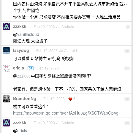
国内农村山沟沟 如果自己不开车不坐高铁去大城市逛的话 就四
个字 与世隔绝
你体验一个月 只能酒店 不然租房要办宽带 一大堆生活用品
zzzkkk
Feb 19, 2023 via Android
9
@
vanillacloud
丽江大理 太垃圾了
lazydog
Feb 19, 2023 via Android
10
可以看看 b 站博主 轻徙鸟 的视频
ericls
Feb 19, 2023
OP
11
@
zzzkkk
中国移动网络上班应该没问题吧？
老家有，但是想体验一下不一样的，回家呆久了给人添麻烦
BrandonNg
Feb 19, 2023
5
12
楼主可以看看这个：
https://mp.weixin.qq.com/s/o4fAoHu32gfXSGTWapGpVg
zzzkkk
Feb 19, 2023 via Android
13
@
ericls