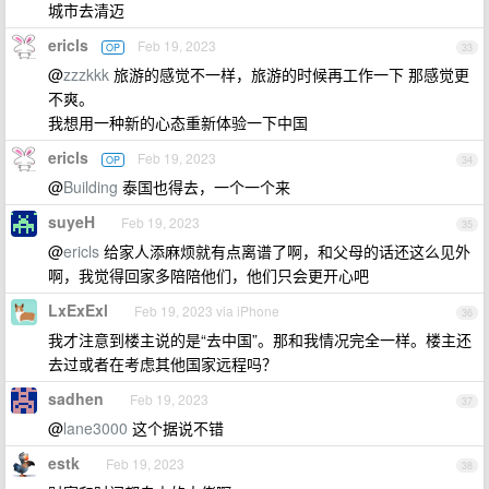
城市去清迈
ericls
Feb 19, 2023
OP
33
@
zzzkkk
旅游的感觉不一样，旅游的时候再工作一下 那感觉更
不爽。
我想用一种新的心态重新体验一下中国
ericls
Feb 19, 2023
OP
34
@
Building
泰国也得去，一个一个来
suyeH
Feb 19, 2023
35
@
ericls
给家人添麻烦就有点离谱了啊，和父母的话还这么见外
啊，我觉得回家多陪陪他们，他们只会更开心吧
LxExExl
Feb 19, 2023 via iPhone
36
我才注意到楼主说的是“去中国”。那和我情况完全一样。楼主还
去过或者在考虑其他国家远程吗？
sadhen
Feb 19, 2023
37
@
lane3000
这个据说不错
estk
Feb 19, 2023
38