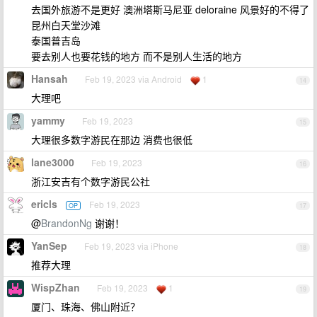
去国外旅游不是更好 澳洲塔斯马尼亚 deloraine 风景好的不得了
昆州白天堂沙滩
泰国普吉岛
要去别人也要花钱的地方 而不是别人生活的地方
Hansah
Feb 19, 2023 via Android
1
14
大理吧
yammy
Feb 19, 2023
15
大理很多数字游民在那边 消费也很低
lane3000
Feb 19, 2023
16
浙江安吉有个数字游民公社
ericls
Feb 19, 2023
OP
17
@
BrandonNg
谢谢！
YanSep
Feb 19, 2023 via iPhone
18
推荐大理
WispZhan
Feb 19, 2023
1
19
厦门、珠海、佛山附近？