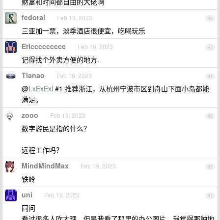
财富和时间都自由的大佬啊
fedoral
Feb 19, 2023
39
三亚加一票，淡季酒店很便宜，吃喝玩乐
Ericcccccccc
Feb 19, 2023
40
记得找个外卖方便的地方.
Tianao
Feb 19, 2023
41
@
LxExExl
#1 推荐浙江，从杭州宁波市区到舟山下面小岛都能
满足。
zooo
Feb 19, 2023
42
数字游民是指的什么？
远程工作吗？
MindMindMax
Feb 19, 2023
43
铁岭
uni
Feb 19, 2023
44
同问
看过很多人吹大理，但是我看了那里的办公图片，我觉得那种地