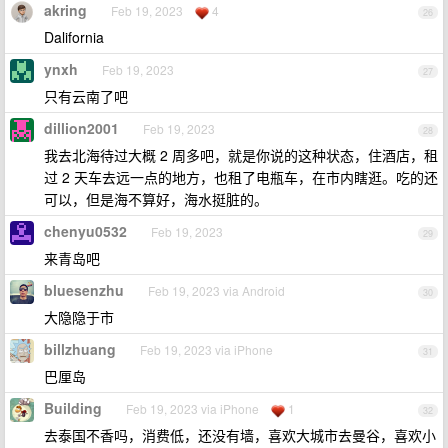
akring
Feb 19, 2023
4
26
Dalifornia
ynxh
Feb 19, 2023
27
只有云南了吧
dillion2001
Feb 19, 2023
28
我去北海待过大概 2 周多吧，就是你说的这种状态，住酒店，租
过 2 天车去远一点的地方，也租了电瓶车，在市内瞎逛。吃的还
可以，但是海不算好，海水挺脏的。
chenyu0532
Feb 19, 2023
29
来青岛吧
bluesenzhu
Feb 19, 2023 via Android
30
大隐隐于市
billzhuang
Feb 19, 2023 via iPhone
31
巴厘岛
Building
Feb 19, 2023 via iPhone
1
32
去泰国不香吗，消费低，还没有墙，喜欢大城市去曼谷，喜欢小