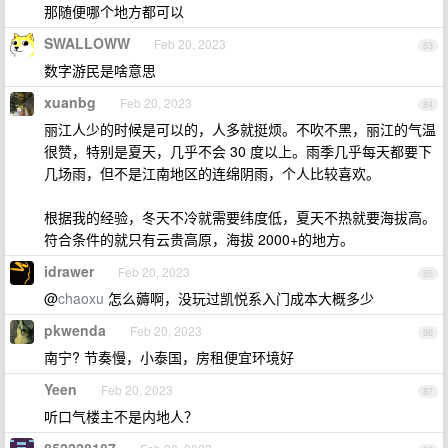
那随便哪个地方都可以
SWALLOWW
Feb 20, 2023
83
数字游民是啥意思
xuanbg
Feb 20, 2023
84
丽江人少的时候是可以的，人多就挺烦。不吹不黑，丽江的气温
很赞，特别是夏天，几乎不会 30 度以上。雨季几乎每天都要下
几场雨，但不是江南地区的连绵阴雨，个人比较喜欢。
根据我的经验，冬天不冷就需要纬度低，夏天不热就要海拔高。
符合条件的就只有云贵高原，海拔 2000+的地方。
idrawer
Feb 20, 2023
85
@
chaoxu
怎么薅啊，没玩过凯悦系入门成本大概多少
pkwenda
Feb 20, 2023
86
南宁? 节奏慢，小泰国，房租便宜环境好
Yeen
Feb 20, 2023
87
听口气楼主不是内地人？