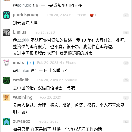
@
solitudd
纠正一下是成都平原阴天多
patrickyoung
Feb 20, 2023 via iPhone
1
77
别去丽江大理
Limius
Feb 20, 2023
78
@
zzzkkk
不认可你对洱海的描述，我 19 年在大理住过一礼拜。
整治过的洱海很美，也不臭，很干净。我就住在洱海边。
去过中国很多城市 大理住着是很舒服的城市。
ericls
Feb 20, 2023 via iPhone
OP
79
@
Limius
请问一下 什么季节？
wm5d8b
Feb 20, 2023 via Android
80
去中国的话，汉语口语得会一点吧
wuxinling
Feb 20, 2023
81
云南人路过，大理，德宏，版纳，普洱，都行，个人不喜欢昆
明，丽江
xuyang2
Feb 20, 2023
82
如果只是 在家呆腻了 想换一个地方远程工作的话