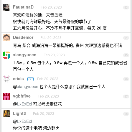
FaustinaD
Feb 20, 2023
93
喜欢吃海鲜的话，来青岛哇
很快就到海鲜最好吃、天气最舒服的季节了
五六月份最开心，不冷不热不用开空调，每天 20 度
Desdemor
Feb 20, 2023
94
青岛 烟台 威海沿海一带都挺好的, 贵州 大理那边感觉也不错
xiangyuecn
Feb 20, 2023
95
1.5w ，0.5w 包个人，0.5w 再包一个人，0.5w 自己花销或省省
再包一个人
ericls
Feb 20, 2023
OP
96
@
xiangyuecn
包个人是什么意思？我就自己一个人
vgbhfive
Feb 20, 2023
97
@
LxExExl
可以考虑攀枝花
Light3
Feb 20, 2023
98
@
LxExExl
你说的这个地吧 海边鹤岗