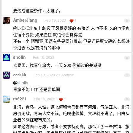
要达成这些条件，太难了。
AmberJiang
Feb 19, 2023
1
55
@
LxExExl
东山岛 反正风景挺好的 有海滩 人也不多 吃的也便宜
住宿不算贵 如果连住 就怕你会觉得腻
还有一个 阿那亚 虽然有些是网红景点 但是还是蛮安静的 如果淡
季过去 也是有海滩的那种
sholin
Feb 19, 2023
56
去泰国，找青年旅舍，一天 200 你都过的美滋滋
zzzkkk
Feb 19, 2023 via Android
57
@
sholin
青旅不能工作 还是要单间
rb6221
Feb 19, 2023
1
58
北海，青岛，大理。这北海和青岛都有有海滩，气候宜人，北海
房价无敌，青岛人文不错，吃喝也很棒。大理就不说了，自由从
业者的网红城市来的。
如果这方面不考虑，或者不要求特别高，那么江浙一些古镇、旅
游景点附近也可。优点是居住环境（单指房子和设施）完善，交