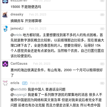
852228187
Feb 20, 2023
88
15000 不是随便选吗
dreasky
Feb 20, 2023
89
搞辆房车 开到哪算哪
jamosLi
Feb 20, 2023
90
@
ericls
地方都好挑，主要想要找到差不多的人的有点困难，首
先就是数字游民概念比较新，以前搭理那边比较多，现在普遍大
理口碑下去了，全是伤春悲秋的人。想要住得好，玩得好 15k
个人感觉资金还是有点紧张的。当然租个农房，自己归置归置应
该比较便宜的。
CarlGauss
Feb 20, 2023
91
惠州的海边很满足条件，有山有海，2000 一个月可以租得很好
了
ericls
Feb 20, 2023 via iPhone
OP
92
@
wm5d8b
我是中国人 普通话没问题
@
xuyang2
我是看了一系列数字游民的聚集地的消息 很多人不
推荐中国是因为网络和英文普及率 但是对我来说后者完全不是
问题 前者也有办法克服 而且方便走访家人朋友 所以考虑中国