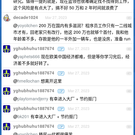
研究。值得一提的就是，现在蓝领也很难确定找不找得到工作，
这个风险是有点大了，搞不好 50 万和 2 年时间就浪费了
decade1024
Mar 27, 2023
45
@
yoyolichen
200 万在国内有多滋润？程序员工作只有一二线城
市才有，回老家只有改行，他这 200 万也就够个首付，我和他
年龄差不多，存款是他的一半外加一辆车，也是没房，准备 run
yghubhuhu1887674
Mar 27, 2023
OP
46
@
yaphets666
现在欧美中国经济都难，但是等你学习完后，经
济差不多就好转了。
yghubhuhu1887674
Mar 27, 2023
OP
47
@
hmellochan
想离开这里
yghubhuhu1887674
Mar 27, 2023
OP
48
@
playtomandjerry
有幸进入大厂 + 节约抠门
yghubhuhu1887674
Mar 27, 2023
OP
49
@
bk201
有幸进入大厂 + 节约抠门
yghubhuhu1887674
Mar 27, 2023
OP
50
@
yoyolichen
移民一代都很痛苦