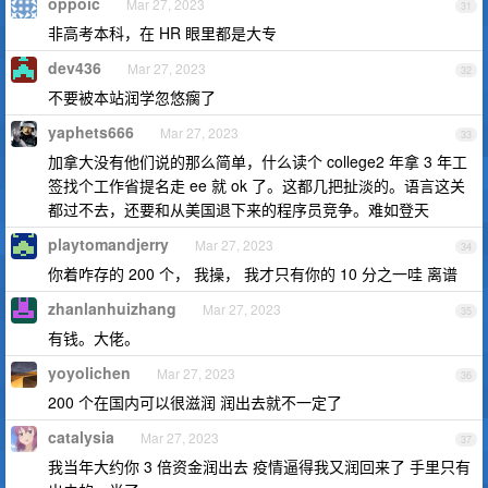
oppoic
Mar 27, 2023
31
非高考本科，在 HR 眼里都是大专
dev436
Mar 27, 2023
32
不要被本站润学忽悠瘸了
yaphets666
Mar 27, 2023
33
加拿大没有他们说的那么简单，什么读个 college2 年拿 3 年工
签找个工作省提名走 ee 就 ok 了。这都几把扯淡的。语言这关
都过不去，还要和从美国退下来的程序员竞争。难如登天
playtomandjerry
Mar 27, 2023
34
你着咋存的 200 个， 我操， 我才只有你的 10 分之一哇 离谱
zhanlanhuizhang
Mar 27, 2023
35
有钱。大佬。
yoyolichen
Mar 27, 2023
36
200 个在国内可以很滋润 润出去就不一定了
catalysia
Mar 27, 2023
37
我当年大约你 3 倍资金润出去 疫情逼得我又润回来了 手里只有