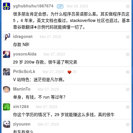
yghubhuhu1887674
Mar 26, 2023
OP
3
很多朋友肯定会想，为什么程序员英语那么差。其实做程序员这
5 ，6 年来，英文文档也看过，stackoverflow 社区也逛过。基本
靠谷歌翻译➕示例代码就能搞懂一切了。
idragonet
Mar 27, 2023
4
存款 NB!
yosoroAida
Mar 27, 2023
5
29 岁 200w 存款，很牛逼了啊兄弟
PrtScScrLk
Mar 27, 2023
20
6
V 站特色：迷茫但是凡尔赛。
MartinTo
Mar 27, 2023
7
单身，有钱，不 run 等过年？
xin1284
Mar 27, 2023
8
你这个学历的情况下，29 岁就能赚这么多钱，真的很牛
ziyouren
Mar 27, 2023
9
有车有房么