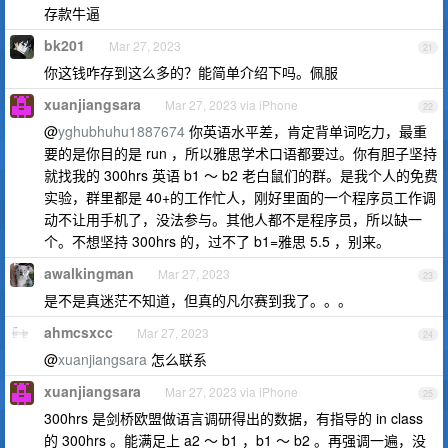
存款牛逼
bk201
Mar 27, 2023
21
你这钱咋存到这么多的？能简单介绍下吗。佩服
xuanjiangsara
Mar 27, 2023 via iPhone
22
@
yghubhuhu1887674
你英语水平差，肯定背单词吃力，最重
要的是你目的是 run ，所以雅思学术口语都要过。你有胆子坚持
就找我的 300hrs 英语 b1 ～ b2 老白鼠们的群。是我个人的免费
实验，群里都是 40+的工作忙人，刚好里面的一个程序员工作调
动不让用手机了，没法参与。其他人都不是程序员，所以缺一
个。不想坚持 300hrs 的，过不了 b1=雅思 5.5 ，别来。
awalkingman
Mar 27, 2023
23
是不是真迷茫不知道，但真的凡尔赛到我了。。。
ahmcsxcc
Mar 27, 2023
24
@
xuanjiangsara
怎么联系
xuanjiangsara
Mar 27, 2023 via iPhone
25
300hrs 是剑桥欧盟做语言调研得出的数据，有指导的 in class
的 300hrs 。能满足上 a2 ～ b1 ，b1 ～ b2 。再强调一遍，没