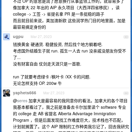
不过 OP 的意思是润了愿意换行从事蓝领工作的，就容易多了
像加拿大 22 年出的 AIP 永久项目（大西洋四省移民），读
college -> 工签 -> 省提名拿 PR 是一条挺稳的路子
而且就目前来说，美加澳新欧 这些润学热门目的地里面，加是
最容易搞定身份的
ugpu
Mar 27, 2023
43
钱换黄金 硬通货. 稳健投资, 然后找个地方躺着吧.
考虑国外结婚生子就 run. 孤生一人去 run 没亲戚没朋友你受不
了...
没有财富自由 仗剑走天涯只是一首歌.
run 了就要考虑绿卡 /枫叶卡 /XX 卡的问题.
无论怎样支持 OP. 200w 牛
yaphets666
Mar 27, 2023
44
@
seres
加拿大是最容易的我同意你的看法。加拿大的各个项目
我基本都看过了，我之前是准备去卡尔加里读个 software 专业
的 college 走 AB 省提名 Alberta Advantage Immigration
Program ，但是后面发现找工作难度巨大，技术栈也不匹配，
计划就搁置了。这个 AIP 限制的工作种类我忘记了，回去我研究