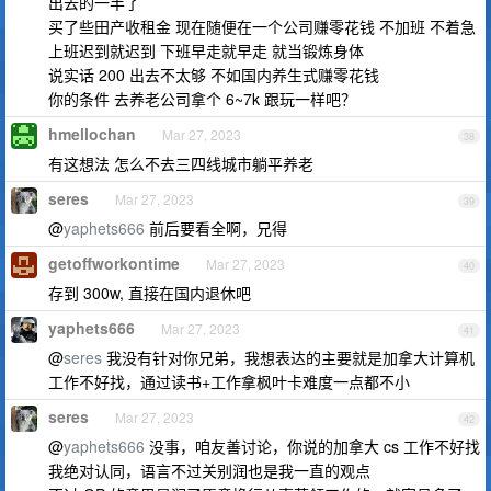
出去的一半了
买了些田产收租金 现在随便在一个公司赚零花钱 不加班 不着急
上班迟到就迟到 下班早走就早走 就当锻炼身体
说实话 200 出去不太够 不如国内养生式赚零花钱
你的条件 去养老公司拿个 6~7k 跟玩一样吧？
hmellochan
Mar 27, 2023
38
有这想法 怎么不去三四线城市躺平养老
seres
Mar 27, 2023
39
@
yaphets666
前后要看全啊，兄得
getoffworkontime
Mar 27, 2023
40
存到 300w, 直接在国内退休吧
yaphets666
Mar 27, 2023
41
@
seres
我没有针对你兄弟，我想表达的主要就是加拿大计算机
工作不好找，通过读书+工作拿枫叶卡难度一点都不小
seres
Mar 27, 2023
42
@
yaphets666
没事，咱友善讨论，你说的加拿大 cs 工作不好找
我绝对认同，语言不过关别润也是我一直的观点