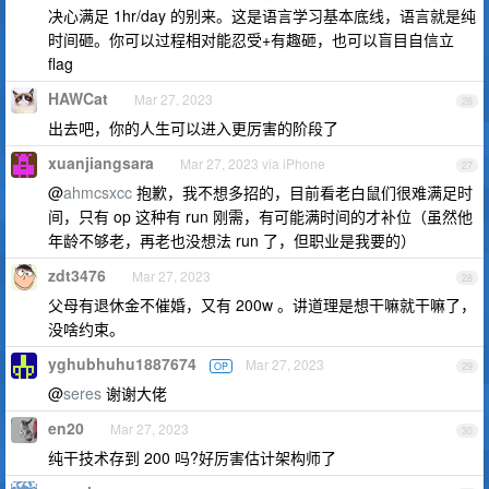
决心满足 1hr/day 的别来。这是语言学习基本底线，语言就是纯
时间砸。你可以过程相对能忍受+有趣砸，也可以盲目自信立
flag
HAWCat
Mar 27, 2023
26
出去吧，你的人生可以进入更厉害的阶段了
xuanjiangsara
Mar 27, 2023 via iPhone
27
@
ahmcsxcc
抱歉，我不想多招的，目前看老白鼠们很难满足时
间，只有 op 这种有 run 刚需，有可能满时间的才补位（虽然他
年龄不够老，再老也没想法 run 了，但职业是我要的）
zdt3476
Mar 27, 2023
28
父母有退休金不催婚，又有 200w 。讲道理是想干嘛就干嘛了，
没啥约束。
yghubhuhu1887674
Mar 27, 2023
OP
29
@
seres
谢谢大佬
en20
Mar 27, 2023
30
纯干技术存到 200 吗?好厉害估计架构师了