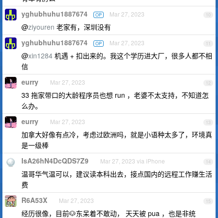
yghubhuhu1887674
Mar 27, 2023
OP
10
@
ziyouren
老家有，深圳没有
yghubhuhu1887674
Mar 27, 2023
OP
11
@
xin1284
机遇 + 扣出来的。我这个学历进大厂，很多人都不相
信
eurry
Mar 27, 2023
12
33 拖家带口的大龄程序员也想 run ，老婆不太支持，不知道怎
么办。
eurry
Mar 27, 2023
13
加拿大好像有点冷，考虑过欧洲吗，就是小语种太多了，环境真
是一级棒
IsA26hN4DcQDS7Z9
Mar 27, 2023 via iPhone
14
温哥华气温可以，建议读本科出去，接点国内的远程工作赚生活
费
R6A53X
Mar 27, 2023
15
经历很像，目前🐶东呆着不敢动， 天天被 pua ，也是非统