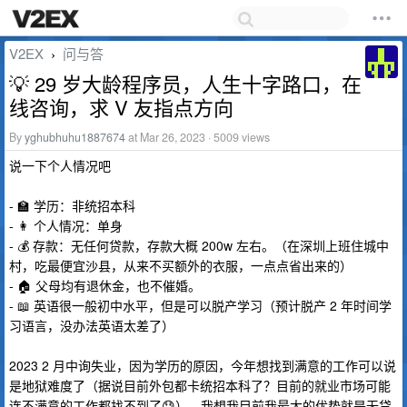
V2EX
问与答
›
💡 29 岁大龄程序员，人生十字路口，在
线咨询，求 V 友指点方向
By
yghubhuhu1887674
at Mar 26, 2023 · 5009 views
说一下个人情况吧
- 🏫 学历：非统招本科
- 👩 个人情况：单身
- 💰 存款：无任何贷款，存款大概 200w 左右。（在深圳上班住城中
村，吃最便宜沙县，从来不买额外的衣服，一点点省出来的）
- 🏠 父母均有退休金，也不催婚。
- 📖 英语很一般初中水平，但是可以脱产学习（预计脱产 2 年时间学
习语言，没办法英语太差了）
2023 2 月中询失业，因为学历的原因，今年想找到满意的工作可以说
是地狱难度了（据说目前外包都卡统招本科了？目前的就业市场可能
连不满意的工作都找不到了😓）。我想我目前我最大的优势就是无贷