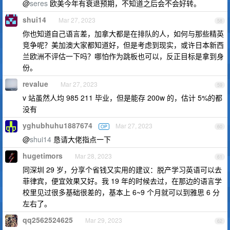
@
seres
欧美今年有衰退预期，不知道之后会不会好转。
shui14
Mar 27, 2023
58
你也知道自己语言差，加拿大都是在排队的人，如何与那些精英
竞争呢？美加澳大家都知道好，但是考虑到现实，或许日本新西
兰欧洲不评估一下吗？哪怕作为跳板也可以，反正目标是拿到身
份。
revalue
Mar 27, 2023
59
v 站虽然人均 985 211 毕业，但是能存 200w 的，估计 5%的都
没有
yghubhuhu1887674
Mar 27, 2023
OP
60
@
shui14
恳请大佬指点一下
hugetimors
Mar 28, 2023
61
同深圳 29 岁，分享个省钱又实用的建议：脱产学习英语可以去
菲律宾，便宜效果又好。我 19 年的时候去过，在那边的语言学
校里见过很多基础很差的，基本上 6~9 个月就可以到雅思 6 分
左右了。
qq2562524625
Mar 29, 2023
62