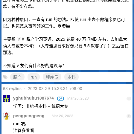
款，有不少存款。
因为种种原因，一直有 run 的想法。即使 run 出去不做程序员也可
以。也愿意从事蓝领的工作。👷🧑‍🏭
主要想 🇨🇦 脱产学习英语，2025 花费 40 万 RMB 左右，去加拿大
读大专或者本科？（大专雅思要求好像只要 5.5 就够了？）之后留在
那边。
不知道 v 友们有什么好的建议吗？
脱产
run
程序员
本科
63 replies
•
2023-03-29 15:33:31 +08:00
yghubhuhu1887674
Mar 26, 2023
OP
1
学历：非统招本科 + 统招大专
pengpengpeng
Mar 26, 2023
2
run 吧。
油管多看看