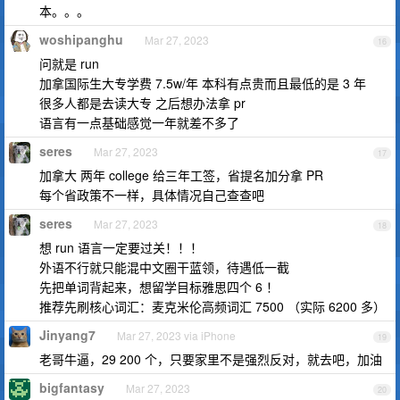
本。。。
woshipanghu
Mar 27, 2023
16
问就是 run
加拿国际生大专学费 7.5w/年 本科有点贵而且最低的是 3 年
很多人都是去读大专 之后想办法拿 pr
语言有一点基础感觉一年就差不多了
seres
Mar 27, 2023
17
加拿大 两年 college 给三年工签，省提名加分拿 PR
每个省政策不一样，具体情况自己查查吧
seres
Mar 27, 2023
18
想 run 语言一定要过关！！！
外语不行就只能混中文圈干蓝领，待遇低一截
先把单词背起来，想留学目标雅思四个 6 ！
推荐先刷核心词汇：麦克米伦高频词汇 7500 （实际 6200 多）
Jinyang7
Mar 27, 2023 via iPhone
19
老哥牛逼，29 200 个，只要家里不是强烈反对，就去吧，加油
bigfantasy
Mar 27, 2023
20