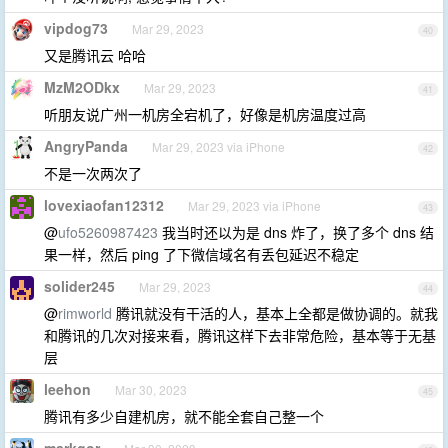
vipdog73
Mar 29, 2023
40
又是腾讯云 哈哈
MzM2ODkx
Mar 29, 2023
41
听朋友说广州一机房全宕机了，好像是机房温度过高
AngryPanda
Mar 29, 2023 via iPhone
42
不是一次两次了
lovexiaofan12312
Mar 29, 2023 via iPhone
43
@
ufo5260987423
我当时还以为是 dns 炸了，换了多个 dns 结
果一样，然后 ping 了下微信域名有丢包延迟不稳定
solider245
Mar 29, 2023
44
@
rimworld
腾讯就没有干活的人，基本上全都是做协调的。就我
和腾讯的几次对接来看，腾讯这样下去非常危险，基本等于无基
层
leehon
Mar 30, 2023
45
腾讯有多少自建机房，就不能全套自己整一个