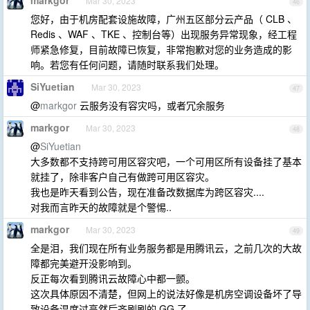
markgor
Mar 30, 2023
46
您好，由于机房配套设施故障，广州五区部分云产品（ CLB 、
Redis 、WAF 、TKE 、控制台等）出现服务异常现象，经工程
师紧急修复，目前故障已恢复，非常抱歉对您的业务造成的影
响。若您有任何问题，请随时联系我们处理。
SiYuetian
Mar 30, 2023
47
@
markgor
云服务没有容灾吗，或者冗余服务
markgor
Mar 30, 2023
48
@
SiYuetian
大多数都不支持跨可用区容灾吧，一个可用区所有设备挂了基本
就挂了，除非客户自己有做跨可用区容灾。
我也是昨天看到公告，现在准备改数据库为跨区容灾....
对我而言昨天的故障就是个警惕..
markgor
Mar 30, 2023
49
全是泪，我们现在所有业务服务都是用腾讯云，之前几次的大故
障都完美避开没影响到。
反正每次看到腾讯云故障心中都一颤。
这次具体原因不清楚，但网上的说法好像是机房空调设备坏了导
致设备温度过高然后齐刷刷的 GG 了。