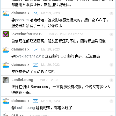
都能用谷歌验证器，就他加只能微信。
daimaosix
Mar 29, 2023
OP
3
@
josepkm
哈哈哈哈，这次影响感觉挺大的，接口全 GG 了，
服务器赶紧看了一下，好像没事
lovexiaofan12312
Mar 29, 2023 via iPhone
4
微信现在都延迟巨高，朋友圈都还刷不出，图片都加载很慢
daimaosix
Mar 29, 2023
OP
5
@
lovexiaofan12312
企业邮箱 QQ 邮箱也是，延迟巨高
daimaosix
Mar 29, 2023
OP
6
咋感觉是动了大动脉了哈哈
LeslieLeung
Mar 29, 2023
7
正好在调试 Serverless ，一直提示没有权限。今晚又有多少人
得彻夜不眠。
daimaosix
Mar 29, 2023
OP
8
@
LeslieLeung
睡觉吧宝，都这么晚了
CMLab
Mar 29, 2023