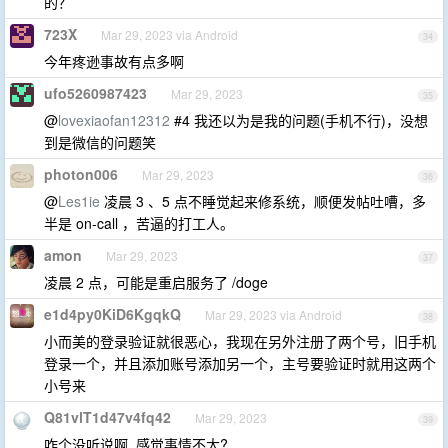
的？
723X
Mar 29, 2023 via Android
34
今年疼逊事故有点多啊
ufo5260987423
Mar 29, 2023
35
@
lovexiaofan12312
#4 我还以为是我的问题(手机不行)，没想
到是微信的问题笑
photon006
Mar 29, 2023
36
@
Les1ie
凌晨 3 、5 点不睡觉起来修系统，顺便发帖吐嘈，多
半是 on-call ，苦逼的打工人。
amon
Mar 29, 2023
37
凌晨 2 点，可能是重启服务了 /doge
e1d4py0KiD6KgqkQ
Mar 29, 2023 via Android
38
小而美的登录验证就很恶心，我现在另外注册了两个号，旧手机
登录一个，并且添加账号添加另一个，主号要验证时就用这两个
小号来
Q81vlT1d47v4fq42
Mar 29, 2023
39
咋个没听说啊, 感觉事情不大?