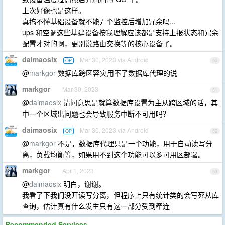
上次好像也是这样。
真搞不懂基础设备就不能弄个监控后增加冗余吗...
ups 和空调这些基建设备按我理解应该都是支持上报状态和冗余
配置才对的啊，更别说路由交换等的核心设备了。
daimaosix
Mar 30, 2023 via Android
OP
50
@
markgor
数据库跨区容灾用不了数据库代理的说
markgor
Mar 30, 2023
51
@
daimaosix
请问意思是就算数据库设置为主从跨区域的话，其
中一个区域出问题也会导致服务中断不可用吗？
daimaosix
Mar 30, 2023 via Android
OP
52
@
markgor
不是，数据库代理只是一个功能，用于自动读写分
离，负载均衡等，如果用不到这个功能可以多可用区部署。
markgor
Apr 1, 2023
53
@
daimaosix
明白，谢谢。
我看了下我们没开读写分离，但程序上只有统计类的会写死从库
查询，估计真有什么发生只有这一部分受到牵连
Recommended Services