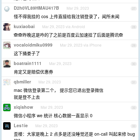
D2h0VL89HMAU417B
Mar 29, 2023
27
怪不得我挂的 cos 上传直接给我注销登录了，闻所未闻
kuxiaobai
Mar 29, 2023 via Android
28
🙈🙈昨晚这是咋的了之前是百度云加速挂了后面是腾讯🙈
vocaloidmiku0999
Mar 29, 2023 via iPhone
29
这下捅娄子了
boatrain1111
Mar 29, 2023
30
肯定又是赔偿优惠券
qbmiller
Mar 29, 2023
31
mac 微信登录第二个， 提示您已退出登录微信
就是登不上去
xiqishow
Mar 29, 2023
32
微信小程序 we 统计 核心数据一直显示 0
Les1ie
Mar 29, 2023
33
歪楼：大家是晚上 2 点多是还没睡觉还是 on-call 叫起来修 bug