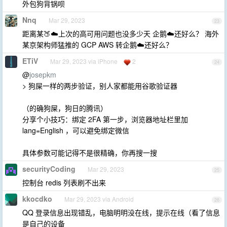
外包狗背锅呗
Nnq
Mar 29, 2023
23
距离某🍑☁️上次的高可用问题也没多少天 企鹅☁️还好么？ 海外
某京架构师猛推的 GCP AWS 转企鹅☁️还好么？
ETiV
Mar 29, 2023 via iPhone
2
24
@
josepkm
> 狗屎一样的两步验证，别人家都能用谷歌验证器
（的确狗屎，狗日的腾讯）
分享个小技巧：绑定 2FA 第一步，浏览器地址栏里加
lang=English ，可以避免绑定微信
具体参数可能记得不是很精确，你再搜一搜
securityCoding
Mar 29, 2023
25
控制台 redis 列表刷不出来
kkocdko
Mar 29, 2023 via Android
26
QQ 登录信息出现错乱，电脑明明没在线，提示在线（看了信息
是自己的设备