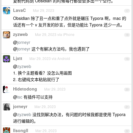
复制代码到 Obsidian 的时候每行都会会多出一个空行。
LavaC
Mar 29, 2023
17
Obsidian 除了丑一点和重了点外就是碾压 Typora 啊，mac 的
话还有一个 v 友开发的妙言，但是功能比 Typora 还少一点。
zyzweb
Mar 29, 2023 via iPhone
18
@
jorneyr
@
jorneyr
这个有解决方法吗，我也遇到了
Ljxtt
Mar 29, 2023 via Android
19
@
zyzweb
1. 换个主题看看？没怎么用画图
2. 右键纯文本粘贴就行了
Hidetodong
Mar 29, 2023
20
@
isc
有插件可以支持
jorneyr
Mar 29, 2023
21
@
zyzweb
没找到解决办法，有问题的时候我都是使用 Typora
进行编辑的。
llsongll
Mar 29, 2023
22