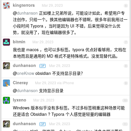
kingterrors
Mar 29, 2023
6
@
dunhanson
正如楼上兄弟所说，可能设计如此，希望用户专
注创作，只给一个。换其他编辑器也不错啊，很多年前我用过一
小段时间 Typora ，当时是因为 UI 不错，后来觉得没什么优
势，就没用了，现在编辑器很多了。
bitmin
Mar 29, 2023
7
我也是 macos ，也可以多标签。typora 优点好看够用，文档在
本地而且是通用的 MD 格式不是特殊格式。没发现替代品。
dunhanson
Mar 29, 2023
OP
8
@
oneKnow
obsidian 不支持显示目录？
Cineray
Mar 29, 2023 via iPhone
9
@
dunhanson
支持显示目录
lyxeno
Mar 29, 2023
10
Windows 版本似乎没有多标签。不过多标签稍重这种场景可能
还是适合 Obsidian ? Typora 个人感觉是轻量的编辑器
dunhanson
Mar 29, 2023
OP
11