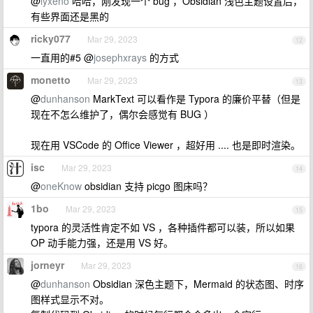
@
lyxeno
哈哈，刚发现一个 bug ，Obsidian 浅色主题设置后，
有些界面还是黑的
ricky077
Mar 29, 2023
12
一直用的#5 @
josephxrays
的方式
monetto
Mar 29, 2023
13
@
dunhanson
MarkText 可以看作是 Typora 的廉价平替（但是
现在不怎么维护了，偶尔会感觉有 BUG ）
现在用 VSCode 的 Office Viewer ，超好用 .... 也是即时渲染。
isc
Mar 29, 2023
14
@
oneKnow
obsidian 支持 picgo 图床吗？
1bo
Mar 29, 2023
15
typora 的灵活性肯定不如 VS ，各种插件都可以装，所以如果
OP 动手能力强，还是用 VS 好。
jorneyr
Mar 29, 2023
16
@
dunhanson
Obsidian 深色主题下，Mermaid 的状态图、时序
图样式显示不对。