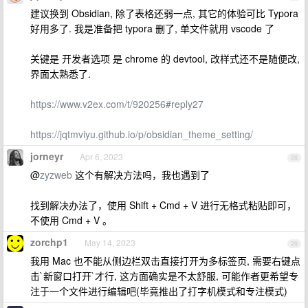
建议换到 Obsidian, 除了表格还弱一点, 其它的体验可比 Typora
好用多了. 我是准备把 typora 删了, 单文件就用 vscode 了
关键是 开发者选项 是 chrome 的 devtool, 改样式还不是随便改,
界面太熟悉了.
https://www.v2ex.com/t/920256#reply27
https://jqtmviyu.github.io/p/obsidian_theme_setting/
jorneyr
Apr 6, 2023
28
@
zyzweb
这个有解决方法吗，我也遇到了
找到解决办法了，使用 Shift + Cmd + V 进行无格式粘贴即可，
不使用 Cmd + V 。
zorchp1
May 14, 2023
29
我用 Mac 也不能从侧边栏双击直接打开为多标签页, 需要右键点
击`新窗口打开`才行, 这方面确实是不太舒服, 可能作者更希望专
注于一个文件进行编辑吧(毕竟推出了打字机模式和专注模式)