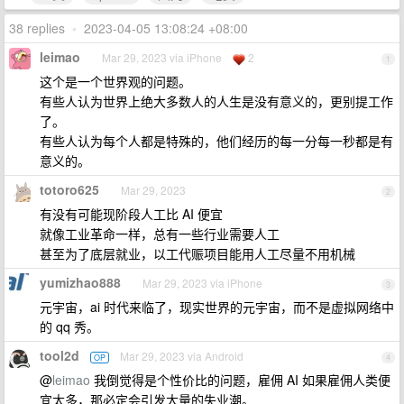
38 replies
•
2023-04-05 13:08:24 +08:00
leimao
Mar 29, 2023 via iPhone
2
1
这个是一个世界观的问题。
有些人认为世界上绝大多数人的人生是没有意义的，更别提工作
了。
有些人认为每个人都是特殊的，他们经历的每一分每一秒都是有
意义的。
totoro625
Mar 29, 2023
2
有没有可能现阶段人工比 AI 便宜
就像工业革命一样，总有一些行业需要人工
甚至为了底层就业，以工代赈项目能用人工尽量不用机械
yumizhao888
Mar 29, 2023 via iPhone
3
元宇宙，ai 时代来临了，现实世界的元宇宙，而不是虚拟网络中
的 qq 秀。
tool2d
Mar 29, 2023 via Android
OP
4
@
leimao
我倒觉得是个性价比的问题，雇佣 AI 如果雇佣人类便
宜太多，那必定会引发大量的失业潮。