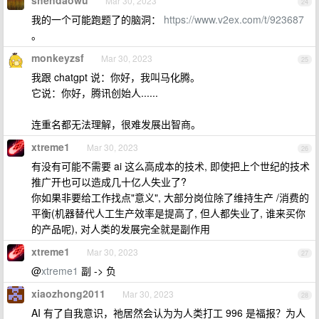
shendaowu
Mar 30, 2023
24
我的一个可能跑题了的脑洞：
https://www.v2ex.com/t/923687
。
monkeyzsf
Mar 30, 2023
25
我跟 chatgpt 说：你好，我叫马化腾。
它说：你好，腾讯创始人......
连重名都无法理解，很难发展出智商。
xtreme1
Mar 30, 2023
26
有没有可能不需要 ai 这么高成本的技术, 即使把上个世纪的技术
推广开也可以造成几十亿人失业了?
你如果非要给工作找点"意义", 大部分岗位除了维持生产 /消费的
平衡(机器替代人工生产效率是提高了, 但人都失业了, 谁来买你
的产品呢), 对人类的发展完全就是副作用
xtreme1
Mar 30, 2023
27
@
xtreme1
副 -> 负
xiaozhong2011
Mar 30, 2023
28
AI 有了自我意识，祂居然会认为为人类打工 996 是福报？为人