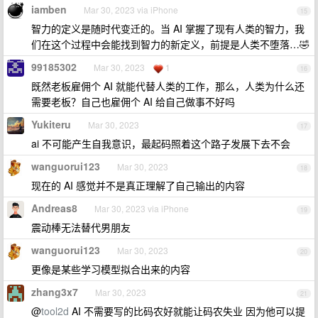
iamben
Mar 30, 2023 via iPhone
15
智力的定义是随时代变迁的。当 AI 掌握了现有人类的智力，我
们在这个过程中会能找到智力的新定义，前提是人类不堕落…🤣
99185302
Mar 30, 2023
1
16
既然老板雇佣个 AI 就能代替人类的工作，那么，人类为什么还
需要老板？自己也雇佣个 AI 给自己做事不好吗
Yukiteru
Mar 30, 2023
17
ai 不可能产生自我意识，最起码照着这个路子发展下去不会
wanguorui123
Mar 30, 2023
18
现在的 AI 感觉并不是真正理解了自己输出的内容
Andreas8
Mar 30, 2023 via iPhone
19
震动棒无法替代男朋友
wanguorui123
Mar 30, 2023
20
更像是某些学习模型拟合出来的内容
zhang3x7
Mar 30, 2023
21
@
tool2d
AI 不需要写的比码农好就能让码农失业 因为他可以提