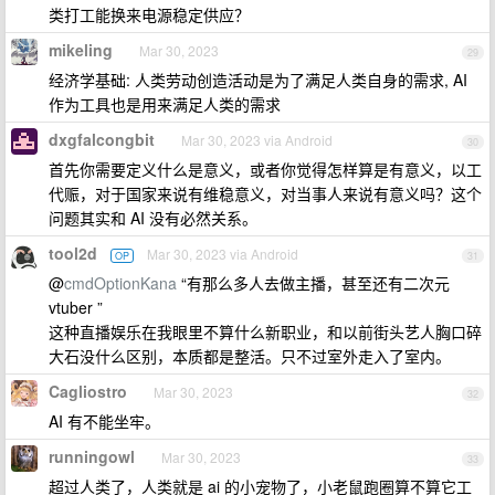
类打工能换来电源稳定供应？
mikeling
Mar 30, 2023
29
经济学基础: 人类劳动创造活动是为了满足人类自身的需求, AI
作为工具也是用来满足人类的需求
dxgfalcongbit
Mar 30, 2023 via Android
30
首先你需要定义什么是意义，或者你觉得怎样算是有意义，以工
代赈，对于国家来说有维稳意义，对当事人来说有意义吗？这个
问题其实和 AI 没有必然关系。
tool2d
Mar 30, 2023 via Android
OP
31
@
cmdOptionKana
“有那么多人去做主播，甚至还有二次元
vtuber ”
这种直播娱乐在我眼里不算什么新职业，和以前街头艺人胸口碎
大石没什么区别，本质都是整活。只不过室外走入了室内。
Cagliostro
Mar 30, 2023
32
AI 有不能坐牢。
runningowl
Mar 30, 2023
33
超过人类了，人类就是 ai 的小宠物了，小老鼠跑圈算不算它工