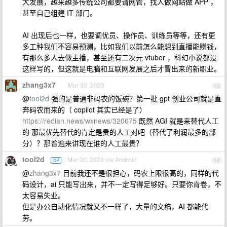
大发展，越来越多传统公司都要请网管，找人做网站做 APP ，
甚至自己组建 IT 部门。
AI 出现后也一样，也要调优员、操作员、训练员等等，还有更
多工种我们不容易预测，比如我们以前怎么能想到直播能赚钱，
有那么多人去做主播，甚至还有二次元 vtuber ，科幻小说都没
这样写的，但这就是电脑和互联网发展之后才冒出来的新职业。
zhang3x7
Mar 30, 2023
13
@
tool2d
强的是普通非码农的饭碗？第一批 gpt 创业公司就是直
奔码农而来的（ copilot 其实已经是了）
https://redian.news/wxnews/320675
既然 AGI 就是来替代人工
的 那最优先替代的肯定是贵的人工对吧（替代了利润最多的部
分）？那普遍来讲现在谁的人工最贵？
tool2d
Mar 30, 2023 via Android
OP
14
@
zhang3x7
目前我还不是很担心，码农上限很高的，同样的代
码设计，ai 只能写出来，并不一定写得足够好。只要你肯卷，不
太容易失业。
但是办公自动化情况就又不一样了，大量的文稿，AI 都能代
劳。