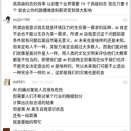
高高级码农的效率 以前整个业界需要 10 个高级码农 现在只要 5
个 就会让你的跳槽难度和薪资受到很大影响
sujin190
Mar 30, 2023 via Android
22
所谓自我意识其实就是环境压力的生存第一需求的延伸，ai 肯定
不会也不能以生存为第一需求，所谓 ai 自我意识这个问题前提
条件就有问题后面自然毫无意义，ai 未来会是啥样的还是未知，
但肯定和人不一样，其智力肯定会超过大多数人，而我们面对他
们就像是面对外星人一样，用人类的文化文明来评估他们大概率
都是不恰当的，即使我们是 ai 的造物主但看现在似乎我们也并
不能完全决定造出的 ai 是啥样的，所以未来我们可能不止造出
一种完全不一样的 ai ，这即是我们的灾难也是机会
dd991
Mar 30, 2023
23
AI 的确对某些人员很有危险
但需要人们不断对某个行业的精细划分
计算出比较合适的结果
但是离 AI 差生自我意识状态
还有一段距离
就是基础的帮忙