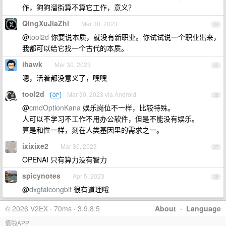
作，狗狗溜街算不算它工作，意义？
QingXuJiaZhi
Mar 30, 2023
34
@
tool2d
你要说本质，就没有新职业。你试试说一个职业出来，
我都可以给它找一个古代的本质。
ihawk
Mar 30, 2023
35
嗯，活着都没意义了，嘿嘿
tool2d
Mar 30, 2023 via Android
OP
36
@
cmdOptionKana
娱乐岗位不一样，比较特殊。
人可以不学习不工作不用办公软件，但是不能没有娱乐。
算是和性一样，刻在人类基因里的需求之一。
ixixixe2
Mar 30, 2023
37
OPENAI 只有算力没有智力
spicynotes
Apr 5, 2023
38
@
dxgfalcongbit
很有道理哦
© 2026 V2EX · 70ms · 3.9.8.5
About
·
Language
值啦APP