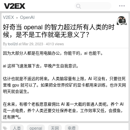
V2EX
OpenAI
›
好奇当 openai 的智力超过所有人类的时
候，是不是工作就毫无意义了？
By
tool2d
at Mar 29, 2023 · 4013 views
因为大部分人都是在用电脑办公，你能干的，ai 也能干。
ai 这样飞速发展下去，早晚产生自我意识。
估计也就是不遥远的将来。人类脑容量有上限，AI 可没有，只要往死
里堆 gpu 就可以了。如果把全世界挖矿的显卡都用来训练，也许天网
明天就会诞生。
在未来，有哪个老板愿意雇佣比 AI 差一大截的普通人类呢。养个 AI
花一点电费，养个人类还要交社保养老金，工作效率又低，会摸鱼，
还有脾气。
人类
openai
天网
电费