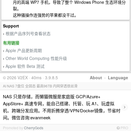
月的高端 WP7 手机，导致了整个 Windows Phone 生态环境分
裂。
这种骚操作连强势的苹果都没干过。
Support
根据产品序列号查看状态
›
有用链接
Apple 产品更新周期
›
Other World Computing 性能升级
›
Apple 软件 Beta 测试
›
© 2026 V2EX · 40ms · 3.9.8.5
About
·
Language
AI NAS 7盘位 全固态 最高96TB 内网穿透很丝滑
NAS 只是存储，而懒猫微服是家庭版 GCP/Azure+
AppStore+ 高速专网，能自己搭建、托管、玩 A1、玩虚拟
›
机、跨端分发应用。不用折腾穿透/VPN/Docker镜像，节省时
间。微信咨询:evanmeek
Promoted by
CherryGods
PRO