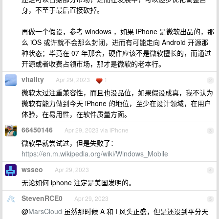
身，不至于最后直接砍掉。
再做一个假设，参考 windows ，如果 iPhone 是微软出品的，那
么 iOS 或许就不会那么封闭，进而有可能走向 Android 开源那
种状态；毕竟在 07 年那会，硬件应该不是微软擅长的，而通过
开源或者收费占领市场，那才是微软的老本行。
vitality
Apr 29, 2023
1
2
微软太过注重兼容性，而且也没品位，如果假设成真，我不认为
微软有能力做到今天 iPhone 的地位，至少在设计领域，在用户
体验，在易用性，在软件质量方面。
66450146
Apr 29, 2023 via iPhone
3
微软早就尝试过，但是失败了：
https://en.m.wikipedia.org/wiki/Windows_Mobile
wsseo
Apr 29, 2023
4
无论如何 iphone 注定是美国发明的。
StevenRCE0
Apr 29, 2023
5
@
MarsCloud
虽然那时候 A 和 I 风头正盛，但是还没到平分天