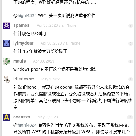
下的的程度，WP 好好经营还是有机会的……
@
highf4324
WP：头一次听说我注重兼容性
spamss
Apr 30, 2023 via iPhone
6
估计现在已经凉了
lylmydear
Apr 30, 2023 via iPhone
7
估计 15 年就被大刀部给砍了
mauis
Apr 30, 2023
8
windows phone 不行这个锅不是丢给鲍尔默。
idlerlestat
May 1, 2023
9
别说 iPhone ，就现在的 openai 我都不看好它未来和微软的合
作前景，要么摆脱微软独立，要么被微软吞并后逐渐变的平庸，
原因很简单：其他互联网巨头不想跟一个微软的下属进行深度绑
定。
seanzxx
May 2, 2023
10
@
highf4324
兼容性？当年 WP 8 系统发布，更改了系统内核，
导致所有 WP7 的手机都无法升级到 WP8 ，即使是才发布几个