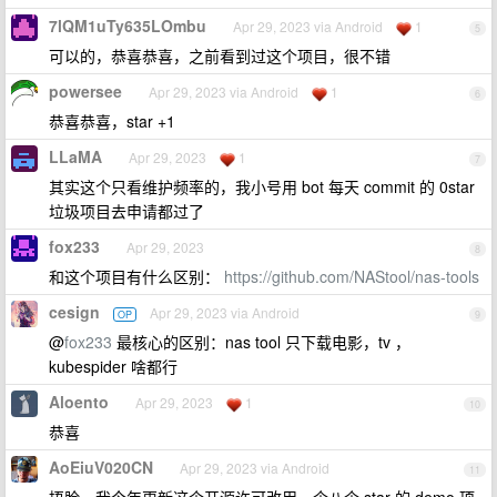
7lQM1uTy635LOmbu
Apr 29, 2023 via Android
1
5
可以的，恭喜恭喜，之前看到过这个项目，很不错
powersee
Apr 29, 2023 via Android
1
6
恭喜恭喜，star +1
LLaMA
Apr 29, 2023
1
7
其实这个只看维护频率的，我小号用 bot 每天 commit 的 0star
垃圾项目去申请都过了
fox233
Apr 29, 2023
8
和这个项目有什么区别：
https://github.com/NAStool/nas-tools
cesign
Apr 29, 2023 via Android
OP
9
@
fox233
最核心的区别：nas tool 只下载电影，tv ，
kubespider 啥都行
Aloento
Apr 29, 2023
1
10
恭喜
AoEiuV020CN
Apr 29, 2023 via Android
11