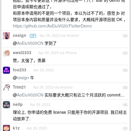
捂脸，我今年更新这个开源许可改用一个八个 star 的 demo 项
目申请续期也通过了，
和原本申请用的不是同一个项目，本以为过不了的，感觉 jb 对
项目本身内容和质量并没有什么要求，大概纯开源项目就 OK ，
https://github.com/AoEiuV020/FlutterDemo
cesign
Apr 29, 2023 via Android
OP
12
@
AoEiuV020CN
学到了
awsl2333
Apr 29, 2023 via iPhone
13
赞，太强了，羡慕
fox233
Apr 29, 2023
14
@
cesign
牛
Trim21
Apr 29, 2023 via Android
15
@
AoEiuV020CN
实际要求大概只有近三个月活跃的 commit…
neilp
Apr 29, 2023
16
理论上, 你申请的免费 license 只能用于你的开源项目. 我已经主
动放弃了.
k1z
Apr 29, 2023
17