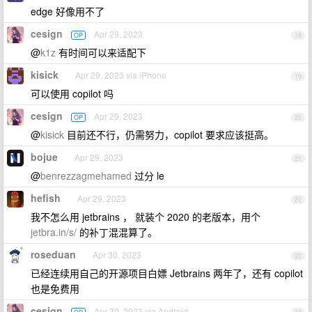
edge 好像用不了
cesign
Apr 29, 2023
OP
18
@
k1z
有时间可以来适配下
kisick
Apr 29, 2023 via iPhone
19
可以使用 copilot 吗
cesign
Apr 29, 2023
OP
20
@
kisick
目前还不行，仍需努力，copilot 要求应该挺高。
bojue
Apr 29, 2023
21
@
benrezzagmehamed
过分 le
hefish
Apr 29, 2023
22
我不怎么用 jetbrains ， 就装个 2020 的老版本，用个
jetbra.in/s/
的补丁混混算了。
roseduan
Apr 30, 2023
23
已经连续用自己的开源项目白嫖 Jetbrains 两年了，还有 copilot
也是免费用
cesign
Apr 30, 2023 via Android