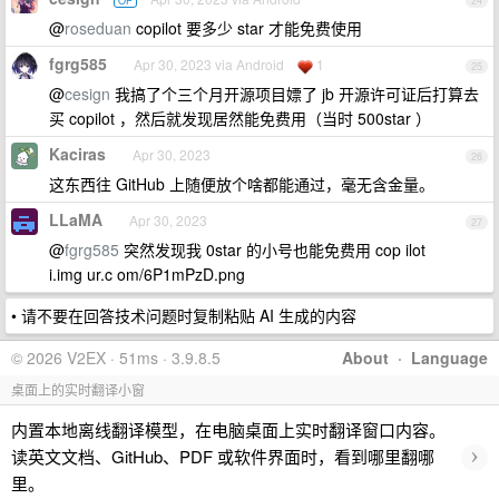
OP
24
@
roseduan
copilot 要多少 star 才能免费使用
fgrg585
Apr 30, 2023 via Android
1
25
@
cesign
我搞了个三个月开源项目嫖了 jb 开源许可证后打算去
买 copilot ，然后就发现居然能免费用（当时 500star ）
Kaciras
Apr 30, 2023
26
这东西往 GitHub 上随便放个啥都能通过，毫无含金量。
LLaMA
Apr 30, 2023
27
@
fgrg585
突然发现我 0star 的小号也能免费用 cop ilot
i.img ur.c om/6P1mPzD.png
• 请不要在回答技术问题时复制粘贴 AI 生成的内容
© 2026 V2EX · 51ms · 3.9.8.5
About
·
Language
桌面上的实时翻译小窗
内置本地离线翻译模型，在电脑桌面上实时翻译窗口内容。
›
读英文文档、GitHub、PDF 或软件界面时，看到哪里翻哪
里。