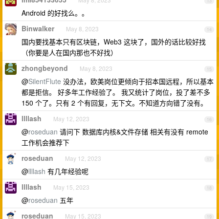
13
Android 的好找么。。
Binwalker
May 8, 2023
14
国内要找基本只有区块链，Web3 这块了，国外的话比较好找
（你要是人在国内那也不好找）
zhongbeyond
May 8, 2023
15
@
SilentFlute
没办法，欧美岗位更倾向于招本国远程，所以基本
都是拒信。 好多年工作经验了。 我又统计了岗位，投了差不多
150 个了。只有 2 个有回复，无下文。不知道方向错了没有。
llllash
May 12, 2023
16
@
roseduan
请问下 数据库内核&文件存储 相关有没有 remote
工作机会推荐下
roseduan
May 12, 2023
17
@
llllash
有几年经验呢
llllash
May 15, 2023
18
@
roseduan
五年
roseduan
May 15, 2023
19