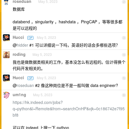
roseduan
May 5, 2023
2
数据库
databend ，singularity ，hashdata ，PingCAP ，等等很多都
是可以远程的
Hucci
May 5, 2023
OP
3
@
hidder
#1 可以详细说一下吗，英语好的话会多哪些选项？
roding
May 5, 2023
4
我也是做数据类相关的工作，基本没怎么有远程的。估计得换个
代码开发相关的。
Hucci
May 5, 2023
OP
5
@
roseduan
#2 像这种岗位是不是一般叫做 data engineer?
um1ng
May 5, 2023
6
https://hk.indeed.com/jobs?
q=python&l=Remote&from=searchOnHP&vjk=0c186742e7f95
bf8
可以在 indeed 上搜一下 python