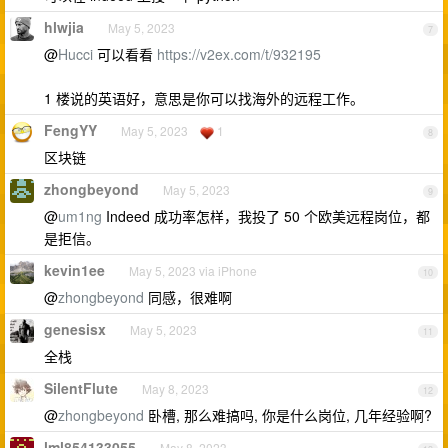
hlwjia
May 5, 2023
7
@
Hucci
可以看看
https://v2ex.com/t/932195
1 楼说的英语好，意思是你可以找海外的远程工作。
FengYY
May 5, 2023
1
8
区块链
zhongbeyond
May 5, 2023
9
@
um1ng
Indeed 成功率怎样，我投了 50 个欧美远程岗位，都
是拒信。
kevin1ee
May 5, 2023 via iPhone
10
@
zhongbeyond
同感，很难啊
genesisx
May 5, 2023
11
全栈
SilentFlute
May 8, 2023
12
@
zhongbeyond
卧槽, 那么难搞吗, 你是什么岗位, 几年经验啊?
lml854133055
May 8, 2023