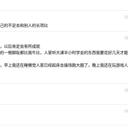
1
己的不足去和别人的长项比
1
，以后肯定会有所成就
的一根脚趾都比我牛比，人家听大课半小时学会的东西我要花好几天才能
，早上我还在睡懒觉人家已经起床去操场跑大圈了，晚上我还在玩游戏人
1
1