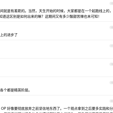
1
间就是有差距的。当然，天生开始的时候，大家都是在一个起跑线上的，
你知道这区别是如何出来的嘛？这期间又有多少酸甜苦辣也未可知！
1
上的进步了
1
1
1
各个都是精英阶层。
2
 OP 好像要彻底放弃之前坚信地东西了。一个观点拿到之后要多实践和分