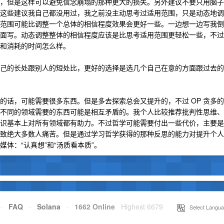
，但是这样可以避免信念崩塌的那种更大的损失。另外建议不要只用脑子
这些建议我自己都没用过，我之前没主动思考过适用范围，只是动态地调
范围可能比调整一个总体的相信程度效果会更好一些。一边想一边写我倒
面写。动态调整整体的相信程度应该是比思考适用范围更轻松一些，不过
和消耗的时间怎么样。
己的长处跟别人的短处比，更好的选择是选几个自己在意的方面跟过去的
的话，可能需要很多东西。但是多去探索总会又提升的，不过 OP 贪多的
不同的领域需要的东西可能是相互矛盾的。我个人比较推荐批判性思维、
识基本上对所有领域都有助力。不过哲学可能需要付出一些代价，主要是
致绝大多数人痛苦。但是通过学习哲学获得的那种反思的能力对提升个人
体：“认真想”和“汤质看本质”。
·
FAQ
·
Solana
·
1662 Online
Highest 6679
·
Select Langua