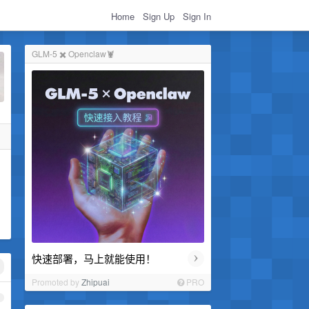
Home
Sign Up
Sign In
GLM-5 ✖️ Openclaw🦞
›
快速部署，马上就能使用！
Promoted by
Zhipuai
PRO
1