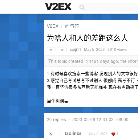
V2EX
问与答
›
为啥人和人的差距这么大
caiji11
·
May 5, 2023
· 3610 views
This topic created in 1191 days ago, the inf
1.有时候喜欢搜索一些博客 发现别人的文章很好
2.感觉自己考试总考不过别人 很郁闷 高考不行 
我一直坚信很多东西后天能弥补 现在有点动摇
当个树洞🕳️
20 replies
•
2023-05-06 12:31:03 +08:00
taolinxs
1
May 5, 2023