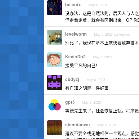
bclerdx
May 5, 2023
没办法，这是自然法则，后天人与人之
但走着走着，就会有区别出来。OP 
levelworm
May 5, 2023 via Android
别比了，我现在基本上就快要放弃技术
KevinDo2
May 5, 2023
接受平凡的自己！
cbdyzj
May 6, 2023
有自知之明是一件好事
gpt5
May 6, 2023
等德先生来了，社会恢复正轨，程序员
shendaowu
May 6, 2023
建议不要全或无地相信一个观点，感觉