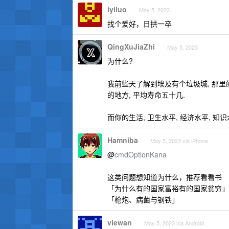
iyiluo
May 5, 2023
找个爱好，日拱一卒
QingXuJiaZhi
May 5, 2023
为什么?
我前些天了解到埃及有个垃圾城, 那里
的地方, 平均寿命五十几.
而你的生活, 卫生水平, 经济水平, 知
Hamniba
May 5, 2023 via iPhone
@
cmdOptionKana
这类问题想知道为什么，推荐看看书
「为什么有的国家富裕有的国家贫穷」
「枪炮、病菌与钢铁」
viewan
May 5, 2023 via Android