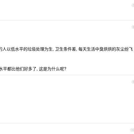
的人以低水平的垃圾处理为生, 卫生条件差, 每天生活中臭烘烘的灰尘纷飞
识水平都比他们好多了, 这是为什么呢?
1