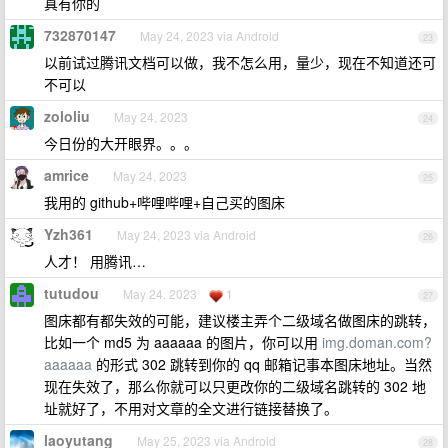
真有你的
732870147
May 24, 2023 via Android
23
以前试过腾讯文档可以做，我不怎么用，量少，现在不知道还可
不可以
zololiu
May 24, 2023
24
今日份的大开眼界。。。
amrice
May 24, 2023
25
我用的 github+哔哩哔哩+自己买的图床
Yzh361
May 24, 2023 via Android
26
人才！ 用腾讯…
tutudou
May 24, 2023
1
27
图床都有都失效的可能，建议楼主弄个二级域名做图床的跳转，
比如一个 md5 为 aaaaaa 的图片，你可以用
img.doman.com?
aaaaaa
的形式 302 跳转到你的 qq 邮箱记事本图床地址。当然
现在失效了，那么你就可以只更改你的二级域名跳转的 302 地
址就好了，不用对文章的全文进行链接替换了。
laoyutang
May 25, 2023 via Android
28