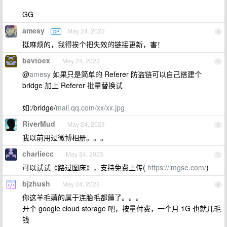
GG
amesy
May 24, 2023
OP
4
挺麻烦的，我得挨个把失效的链接更新，害！
bavtoex
May 24, 2023
5
@
amesy
如果只是简单的 Referer 防盗链可以自己搭建个
bridge 加上 Referer 批量替换试
如:/bridge/
mail.qq.com/xx/xx.jpg
RiverMud
May 24, 2023
6
我以前用过微博相册。。。
charliecc
May 24, 2023
7
可以试试《路过图床》，支持免费上传(
https://imgse.com/
)
bjzhush
May 24, 2023
8
你这羊毛薅的属于连胎毛都薅了。。。
开个 google cloud storage 吧，按量付费，一个月 1G 也就几毛
钱