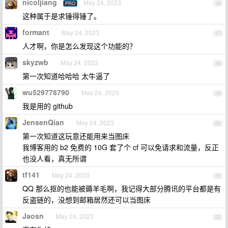
nicoljiang
May 24, 2023
PRO
16
这种属于是求锤得锤了。
formant
May 24, 2023
17
人才啊，你是怎么发现这个功能的？
skyzwb
May 24, 2023
18
第一次知道哈哈哈 太牛逼了
wu529778790
May 24, 2023
19
我是用的 github
JensenQian
May 24, 2023
20
第一次知道这玩意还能用来当图床
我博客用的 b2 免费的 10G 套了个 cf 可以免请求和流量，反正
也没人看，真无所谓
tf141
May 24, 2023
21
QQ 那么抠的也能被薅羊毛啊，我记得大部分腾讯的平台都是有
反盗链的，没想到邮箱居然还可以当图床
Jaosn
May 24, 2023
22