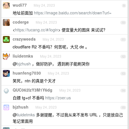
wudi77
May 24, 2023
9
地址前面加
https://image.baidu.com/search/down?url=
coderge
May 24, 2023
10
<
https://tucang.cc/#/login
> 便宜量大的图床 来试试?
crazyweeds
May 24, 2023
11
cloudflare R2 不香吗？何苦呢，大兄 de 。
liuidetmks
May 24, 2023
12
@
bjzhush
，做好防护， 遇到刷子能刷哭你
huanfeng7030
May 24, 2023
13
笑死，ntn 的真是个天才
QUC062IzY3M1Y6dg
May 24, 2023
14
白嫖 tg+cf 不香吗
https://zoer.us
bjzhush
May 24, 2023
15
@
liuidetmks
多谢提醒，不过我从来不发布 URL ，只是放自己
笔记里面用