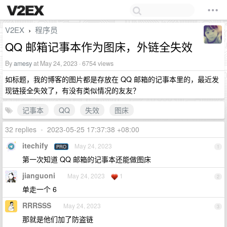
V2EX
程序员
›
QQ 邮箱记事本作为图床，外链全失效
By
amesy
at May 24, 2023 · 6754 views
如标题，我的博客的图片都是存放在 QQ 邮箱的记事本里的，最近发
现链接全失效了，有没有类似情况的友友？
记事本
QQ
失效
图床
32 replies
•
2023-05-25 17:37:38 +08:00
itechify
May 24, 2023
PRO
1
第一次知道 QQ 邮箱的记事本还能做图床
jianguoni
May 24, 2023
1
2
单走一个 6
RRRSSS
May 24, 2023
3
那就是他们加了防盗链