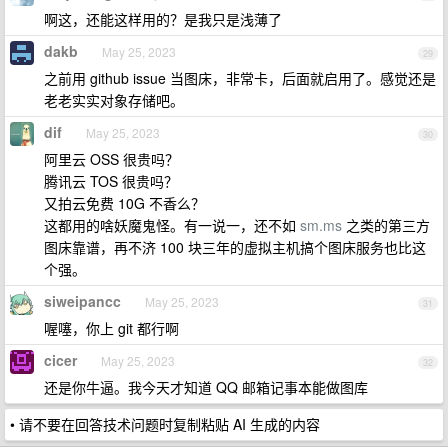
啊这，还能这样用的？是我只是浅薄了
dakb
May 25, 2023
29
之前用 github issue 当图床，非常卡，后面就启用了。感觉还是
老老实实对象存储吧。
dif
May 25, 2023
30
阿里云 OSS 很贵吗？
腾讯云 TOS 很贵吗？
又拍云免费 10G 不香么？
这都用的啥妖魔鬼怪。有一说一，还不如
sm.ms
之类的第三方
图床靠谱，再不济 100 块三年的虚拟主机搞个图床服务也比这
个强。
siweipancc
May 25, 2023
31
喔噻，你上 git 都行啊
cicer
May 25, 2023
32
还是你牛逼。我今天才知道 QQ 邮箱记事本能做图库
• 请不要在回答技术问题时复制粘贴 AI 生成的内容