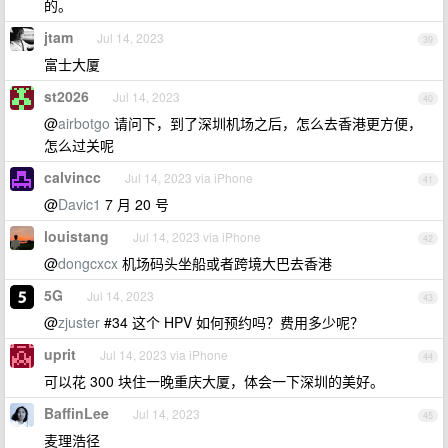
的。
jtam
Jul 14, 2023
39
富士大厦
st2026
Jul 14, 2023
40
@
airbotgo
请问下，到了深圳机场之后，怎么去香港更方便，
怎么过关呢
calvincc
Jul 14, 2023 via iPhone
41
@
Davic1
7 月 20 号
louistang
Jul 14, 2023 via iPhone
42
@
dongcxcx
机场码头坐船或者跨境大巴去香港
5G
Jul 14, 2023
43
@
zjuster
#34 这个 HPV 如何预约吗？费用多少呢？
uprit
Jul 14, 2023 via iPhone
44
可以花 300 块住一晚重庆大厦，体会一下深圳的美好。
BaffinLee
Jul 14, 2023
45
麦理浩径