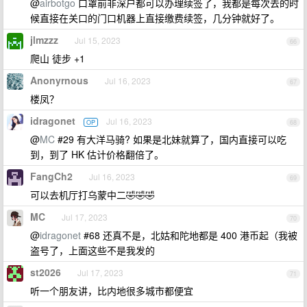
@
airbotgo
口罩前非深户都可以办理续签了，我都是每次去的时
候直接在关口的门口机器上直接缴费续签，几分钟就好了。
jlmzzz
Jul 15, 2023
66
爬山 徒步 +1
Anonyrnous
Jul 16, 2023
67
楼凤？
idragonet
Jul 16, 2023
OP
68
@
MC
#29 有大洋马骑? 如果是北妹就算了，国内直接可以吃
到，到了 HK 估计价格翻倍了。
FangCh2
Jul 16, 2023
69
可以去机厅打乌蒙中二🤣🤣🤣
MC
Jul 17, 2023
70
@
idragonet
#68 还真不是，北姑和陀地都是 400 港币起（我被
盗号了，上面这些不是我发的
st2026
Jul 17, 2023
71
听一个朋友讲，比内地很多城市都便宜