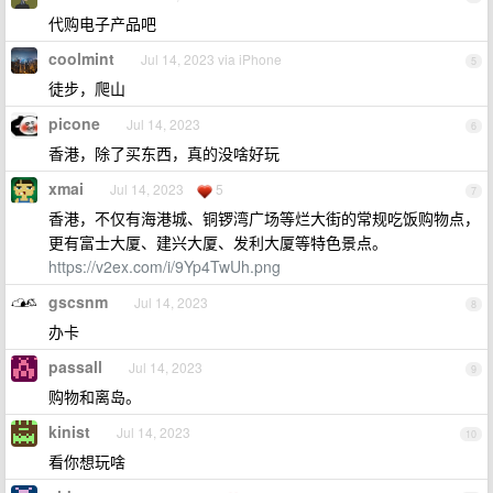
代购电子产品吧
coolmint
Jul 14, 2023 via iPhone
5
徒步，爬山
picone
Jul 14, 2023
6
香港，除了买东西，真的没啥好玩
xmai
Jul 14, 2023
5
7
香港，不仅有海港城、铜锣湾广场等烂大街的常规吃饭购物点，
更有富士大厦、建兴大厦、发利大厦等特色景点。
https://v2ex.com/i/9Yp4TwUh.png
gscsnm
Jul 14, 2023
8
办卡
passall
Jul 14, 2023
9
购物和离岛。
kinist
Jul 14, 2023
10
看你想玩啥