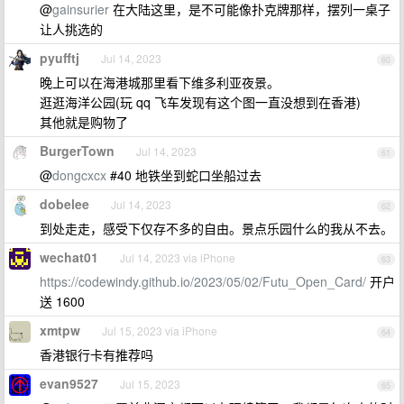
@
gainsurier
在大陆这里，是不可能像扑克牌那样，摆列一桌子
让人挑选的
pyufftj
Jul 14, 2023
60
晚上可以在海港城那里看下维多利亚夜景。
逛逛海洋公园(玩 qq 飞车发现有这个图一直没想到在香港)
其他就是购物了
BurgerTown
Jul 14, 2023
61
@
dongcxcx
#40 地铁坐到蛇口坐船过去
dobelee
Jul 14, 2023
62
到处走走，感受下仅存不多的自由。景点乐园什么的我从不去。
wechat01
Jul 14, 2023 via iPhone
63
https://codewindy.github.io/2023/05/02/Futu_Open_Card/
开户
送 1600
xmtpw
Jul 15, 2023 via iPhone
64
香港银行卡有推荐吗
evan9527
Jul 15, 2023
65