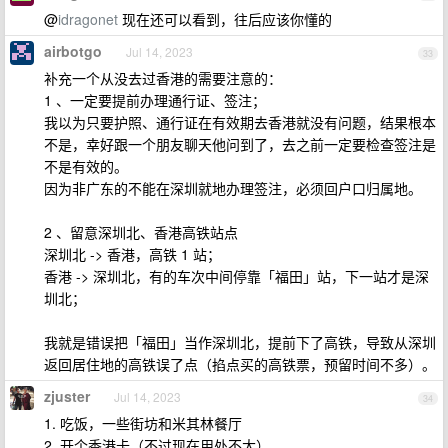
@
idragonet
现在还可以看到，往后应该你懂的
airbotgo
Jul 14, 2023
33
补充一个从没去过香港的需要注意的：
1 、一定要提前办理通行证、签注；
我以为只要护照、通行证在有效期去香港就没有问题，结果根本
不是，幸好跟一个朋友聊天他问到了，去之前一定要检查签注是
不是有效的。
因为非广东的不能在深圳就地办理签注，必须回户口归属地。
2 、留意深圳北、香港高铁站点
深圳北 -> 香港，高铁 1 站；
香港 -> 深圳北，有的车次中间停靠「福田」站，下一站才是深
圳北；
我就是错误把「福田」当作深圳北，提前下了高铁，导致从深圳
返回居住地的高铁误了点（掐点买的高铁票，预留时间不多）。
zjuster
Jul 14, 2023
34
1. 吃饭，一些街坊和米其林餐厅
2. 开个香港卡（不过现在用处不大）