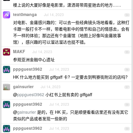
楼上说的大厦好像是电影里，潇洒哥带周星驰去的地方……
text0manga
Jul 14, 2023
54
对电影、金庸感兴趣的：可以去一些经典镜头场地看看，这种打
卡跟一般打卡不一样，带着电影中的情节和自己的情感去，会有
不一样的体验；那边还有个金庸馆（地图上好像叫金庸故事
馆），感兴趣的可以溜达溜达也挺不错。
MAKF
Jul 14, 2023
55
参观亚洲金融中心遗址
pppguest3962
Jul 14, 2023
56
HK 什么地方能买到 giffgaff 卡? 一定要去到鸭寮街附近的店吗?
gainsurier
Jul 14, 2023
57
@
pppguest3962
小红书上就有卖的 giffgaff
pppguest3962
Jul 14, 2023
58
@
gainsurier
是的，在 HK 买，只是顺便看看店里还有没有其它
类似的产品或者发现一些新的
pppguest3962
Jul 14, 2023
59