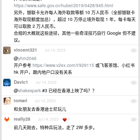
https://www.safe.gov.cn/hubei/2019/0428/945.html
另外，银联卡允许每人海外取款等额 10 万人民币（全部银联卡
海外取现额度加总），超过 10 万停止境外取现 1 年，每卡每天
可以取款 2 万人民币。
合规的大概就这些途径，其他一些奇淫技巧自行 Google 但不建
议。
vincent321
Jul 14, 2023
21
@
yhm2046
开户参考
https://www.v2ex.com/t/929115
或飞客茶馆、小红书
hk 开户，跟内地户口没有关系
Davic1
Jul 14, 2023
22
@
shakespark
#3 已经在香港上映了吗？？
tomari
Jul 14, 2023
23
和女朋友去香港迪士尼玩儿
really28
Jul 14, 2023
1
24
前几天刚去，特种兵玩法，走了 2W 多步。