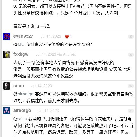
3. 无论男女，都可以去接种 HPV 疫苗（国内不给男性打，但是
男性也是建议接种的），只是 2 个月要打 1 次，共 3 刺
建议是 1 和 3 一起。
evan9527
Jul 14, 2023
1
35
@
MC
我到底要去没笑脸的还是没笑脸的？
fxxkgw
Jul 14, 2023 via Android
36
去玩了一周 还有本地人陪同情况下 感觉真没啥好玩的
倒是一般那面小区里有收费的公共烧烤场地和设备 夏天晚上烧
烤喝酒聊天吹海风这个印象最深
sriuu
Jul 14, 2023
37
@
airbotgo
非深户可以深圳就地办理的，很多警务室都有自助签
注机，我福建的，前几天才刚去办。
airbotgo
Jul 14, 2023
38
@
sriuu
我当时 2 月份刚通关（疫情多年的首次通关），是打电
话问当地出入境管理局的客服，可能现在政策放开了吧。不过当
时差点被坑到了。然后退票、改签，多等了一周办好签注再去