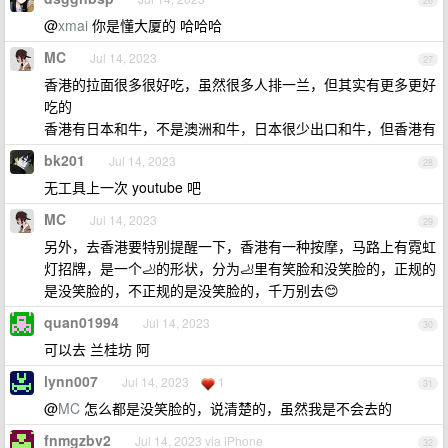
26
@
xmai
你是懂大厦的 哈哈哈
MC
Jul 14, 2023
27
香港的拉面很多很好吃，虽然很多人排一兰，但其实有更多更好
吃的
香港有日本和牛，不是澳洲和牛，日本很少出口和牛，但香港有
bk201
Jul 14, 2023
28
无工具上一次 youtube 吧
MC
Jul 14, 2023
29
另外，去香港要特别提醒一下，香港有一种按摩，马路上有霓虹
灯招牌，是一个🦶的形状，分为🦶里有笑脸和没笑脸的，正规的
是没笑脸的，不正规的是没笑脸的，千万别去😊
quan01994
Jul 14, 2023
30
可以去 兰桂坊 阿
lynn007
Jul 14, 2023
1
31
@
MC
怎么都是没笑脸的，说清楚的，虽然我是不会去的
fnmgzbv2
Jul 14, 2023 via iPhone
32