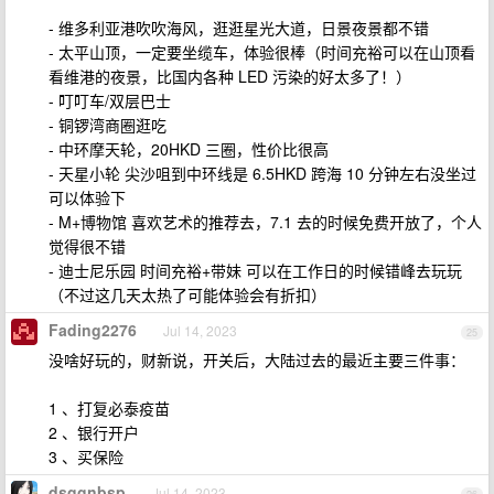
- 维多利亚港吹吹海风，逛逛星光大道，日景夜景都不错
- 太平山顶，一定要坐缆车，体验很棒（时间充裕可以在山顶看
看维港的夜景，比国内各种 LED 污染的好太多了！）
- 叮叮车/双层巴士
- 铜锣湾商圈逛吃
- 中环摩天轮，20HKD 三圈，性价比很高
- 天星小轮 尖沙咀到中环线是 6.5HKD 跨海 10 分钟左右没坐过
可以体验下
- M+博物馆 喜欢艺术的推荐去，7.1 去的时候免费开放了，个人
觉得很不错
- 迪士尼乐园 时间充裕+带妹 可以在工作日的时候错峰去玩玩
（不过这几天太热了可能体验会有折扣）
Fading2276
Jul 14, 2023
25
没啥好玩的，财新说，开关后，大陆过去的最近主要三件事：
1 、打复必泰疫苗
2 、银行开户
3 、买保险
dsggnbsp
Jul 14, 2023