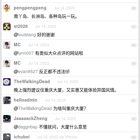
pengpengpeng
Jul 14, 2023
46
南丫岛、长洲岛、各种岛玩一玩。
st2026
Jul 14, 2023
47
@
louistang
好的谢谢
MC
Jul 14, 2023
48
@
lynn007
有类似大众点评的网站啦
MC
Jul 14, 2023
49
@
evan9527
反正都不违法🤣
TheWalkingDead
Jul 14, 2023
50
晚上强烈建议住重庆大厦，又实惠又能体验异国风情。
helloadmin
Jul 14, 2023
51
@
TheWalkingDead
为啥叫重庆大厦？
JaaaaackZheng
Jul 14, 2023
52
@
dsggnbsp
不懂就问，大厦什么意思
ichubei
Jul 14, 2023 via iPhone
53