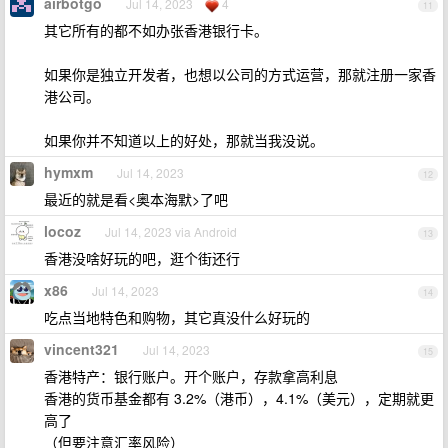
airbotgo
Jul 14, 2023
4
11
其它所有的都不如办张香港银行卡。
如果你是独立开发者，也想以公司的方式运营，那就注册一家香
港公司。
如果你并不知道以上的好处，那就当我没说。
hymxm
Jul 14, 2023
12
最近的就是看<奥本海默>了吧
locoz
Jul 14, 2023 via Android
13
香港没啥好玩的吧，逛个街还行
x86
Jul 14, 2023
14
吃点当地特色和购物，其它真没什么好玩的
vincent321
Jul 14, 2023
15
香港特产：银行账户。开个账户，存款拿高利息
香港的货币基金都有 3.2%（港币），4.1%（美元），定期就更
高了
（但要注意汇率风险）