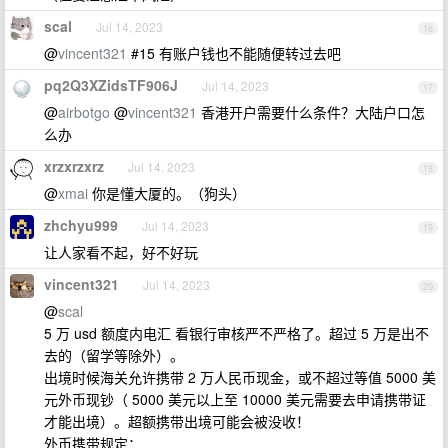
scal
Jul 14, 2023
16
@
vincent321
#15 有账户钱也不能随便转过去吧
pq2Q3XZidsTF906J
Jul 14, 2023
17
@
airbotgo
@
vincent321
香港开户需要什么条件？大陆户口怎
么办
xrzxrzxrz
Jul 14, 2023
18
@
xmai
你是懂大厦的。（狗头）
zhchyu999
Jul 14, 2023
19
让人家看不起，好不好玩
vincent321
Jul 14, 2023
20
@
scal
5 万 usd 额度内电汇 看银行审核严不严格了。超过 5 万是出不
去的（留学等除外）。
出境时候海关允许携带 2 万人民币现金，或不超过等值 5000 美
元外币现钞（ 5000 美元以上至 10000 美元需要去申请携带证
才能出境）。超额携带出境可能会被没收！
外币携带规定：