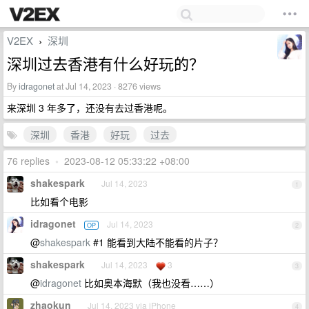
V2EX
深圳
›
深圳过去香港有什么好玩的？
By
idragonet
at Jul 14, 2023 · 8276 views
来深圳 3 年多了，还没有去过香港呢。
深圳
香港
好玩
过去
76 replies
•
2023-08-12 05:33:22 +08:00
shakespark
Jul 14, 2023
1
比如看个电影
idragonet
Jul 14, 2023
OP
2
@
shakespark
#1 能看到大陆不能看的片子？
shakespark
Jul 14, 2023
3
3
@
idragonet
比如奥本海默（我也没看……）
zhaokun
Jul 14, 2023 via iPhone
4