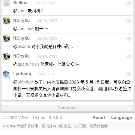
Neillou
Jul 18, 2023
72
@
xmai
老司机?
NCityXu
Jul 20, 2023
73
@
coolmint
加一~~
NCityXu
Jul 20, 2023
74
@
picone
对于我就是各种带药...
NCityXu
Jul 20, 2023
75
@
quan01994
他家咸柠七确实 OK~
liyuhang
Aug 12, 2023
76
@
airbotgo
改了。内地居民自 2023 年 5 月 15 日起，可以向全
国任一公安机关出入境管理窗口提交赴香港、澳门团队旅游签注
申请，无须提交其他申请材料。
Advertisement
© 2026 V2EX · 154ms · 3.9.8.5
About
·
Language
618年中大促即将结束：国内外VPS服务器，99元起，续费代金券