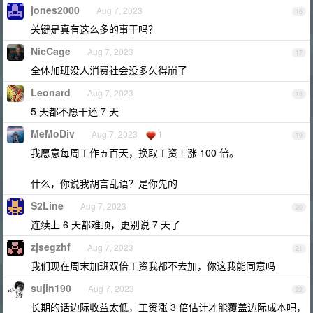
jones2000
Aug 7, 2023
16
关键是真有这么多的事干吗？
NicCage
Aug 7, 2023
17
全体加班没人消费社会没多久得崩了
Leonard
Aug 7, 2023
18
5 天都不愿干还 7 天
MeMoDiv
Aug 7, 2023
1
19
我愿意每周工作五百天，换取工资上涨 100 倍。
什么，你说我胡言乱语？是你先的
S2Line
Aug 7, 2023
20
连续上 6 天都难顶，更别说 7 天了
zjsegzhf
Aug 7, 2023
21
我们现在周末加班双倍工资我都不去加，你这我能同意吗
sujin190
Aug 7, 2023
22
长期的话边际收益太低，工资涨 3 倍估计才能覆盖边际成本吧，