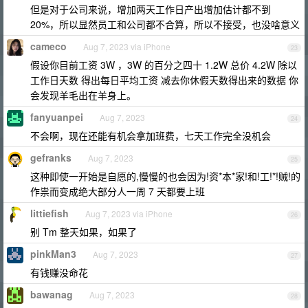
但是对于公司来说，增加两天工作日产出增加估计都不到
20%，所以显然员工和公司都不合算，所以不接受，也没啥意义
cameco
Aug 7, 2023 via iPhone
23
假设你目前工资 3W ，3W 的百分之四十 1.2W 总价 4.2W 除以
工作日天数 得出每日平均工资 减去你休假天数得出来的数据 你
会发现羊毛出在羊身上。
fanyuanpei
Aug 7, 2023
24
不会啊，现在还能有机会拿加班费，七天工作完全没机会
gefranks
Aug 7, 2023
25
这种即使一开始是自愿的,慢慢的也会因为!资*本*家!和!工!*!贼!的
作祟而变成绝大部分人一周 7 天都要上班
littiefish
Aug 7, 2023 via iPhone
26
别 Tm 整天如果，如果了
pinkMan3
Aug 7, 2023
27
有钱赚没命花
bawanag
Aug 7, 2023
28