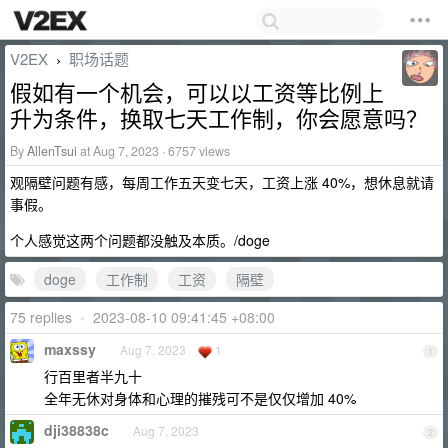
V2EX
职场话题
›
假如有一个机会，可以以工资等比例上
升为条件，换取七天工作制，你会愿意吗？
By
AllenTsui
at Aug 7, 2023 · 6757 views
观隔壁问题有感，每周工作五天变七天，工资上涨 40%，想休息就请
事假。
个人感觉这两个问题都没触及本质。/doge
doge
工作制
工资
隔壁
75 replies
•
2023-08-10 09:41:45 +08:00
maxssy
Aug 7, 2023
1
1
行百里者半九十
全年无休对身体和心理的摧残可不是仅仅增加 40%
dji38838c
Aug 7, 2023
2