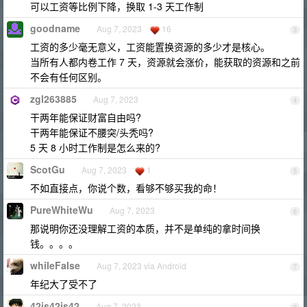
可以工资等比例下降，换取 1-3 天工作制
goodname
Aug 7, 2023
16
3
工资的多少毫无意义，工资能置换资源的多少才是核心。
当所有人都内卷工作 7 天，资源就会涨价，能获取的资源和之前
不会有任何区别。
zgl263885
Aug 7, 2023
4
干两年能保证财富自由吗?
干两年能保证不腰突/头秃吗?
5 天 8 小时工作制是怎么来的?
ScotGu
Aug 7, 2023
1
5
不如直接点，你说个数，看够不够买我的命！
PureWhiteWu
Aug 7, 2023
6
那说明你还没理解工资的本质，并不是单纯的拿时间换
钱。。。。
whileFalse
Aug 7, 2023 via Android
7
年纪大了受不了
42is42is42
Aug 7, 2023