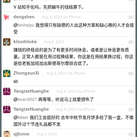
V 站知乎化吗，先把蜗牛的钱结算下。
dengshen
Aug 8, 2023 via iPhone
66
@
tanhaiyu
我觉得只有缺德的人出这种方案和缺心眼的人才会接
受
kloudmuka
Aug 8, 2023
67
赚钱的终极目的是为了有更多时间休息，或者是让休息更有质
量。正常人都是在用过程换结果，你这是在用结果换过程，你这
是给老板加班加出斯德哥尔摩综合症了。
ZhongxunXi
Aug 9, 2023 via iPhone
68
sb
YangtzeHuanghe
Aug 9, 2023 via iPhone
69
@
evan9527
再等等，听说马上就要颁布了
YangtzeHuanghe
Aug 9, 2023 via iPhone
70
@
k8ser
我们工会挺好的 去年中秋节发月饼多给了我一盒，不像
国外过个节连礼品都不发
qjbcnrs
Aug 9, 2023
71