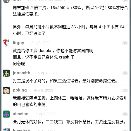
44
周末加班 2 倍工资，16×2/40 = +80% ，所以至少加 80%才符合
法律最低要求。
另外，每月加班小时数不得超过 36 小时，每月 4 个周末有 64
小时，已经违法了。
litguy
Aug 8, 2023
45
就是给你工资 double ，你也不能财富自由啊
而且，说不定自己身体先 crash 了
何必呢
jonsmith
Aug 8, 2023
46
打工是发不了财的，如果生活过得去，最好别把命搭进去。
ppking
Aug 8, 2023
47
我能接受降点工资，上四休三，哈哈哈。这样我有精力去探索别
的自己喜欢的事情。
aimeihe
Aug 8, 2023
48
全月无休的好多，二三线工厂都没有休息日，工资还是没有涨。
jump2cn
Aug 8, 2023