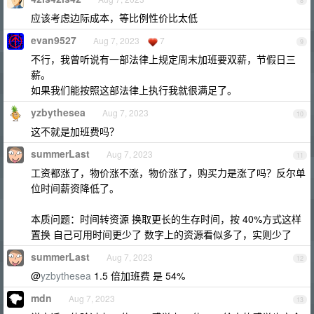
8
应该考虑边际成本，等比例性价比太低
evan9527
Aug 7, 2023
7
9
不行，我曾听说有一部法律上规定周末加班要双薪，节假日三
薪。
如果我们能按照这部法律上执行我就很满足了。
yzbythesea
Aug 7, 2023
10
这不就是加班费吗？
summerLast
Aug 7, 2023
11
工资都涨了，物价涨不涨，物价涨了，购买力是涨了吗？反尔单
位时间薪资降低了。
本质问题：时间转资源 换取更长的生存时间，按 40%方式这样
置换 自己可用时间更少了 数字上的资源看似多了，实则少了
summerLast
Aug 7, 2023
12
@
yzbythesea
1.5 倍加班费 是 54%
mdn
Aug 7, 2023
13