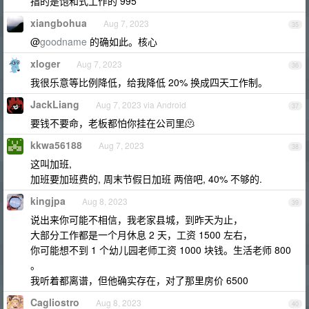
指的是饱和式工作的 995
xiangbohua
Aug 7, 2023
35
@
goodname
的确如此。核心
xloger
Aug 7, 2023
36
我很乐意等比例降低，给我降低 20% 换成四天工作制。
JackLiang
Aug 7, 2023 via Android
37
要钱不要命，老板都怕你挂在公司里🫠
kkwa56188
Aug 7, 2023
38
这叫加班,
加班要加班费的, 周末节假日加班 两倍吧, 40% 不够的.
kingjpa
Aug 8, 2023
39
说出来你可能不相信，我老家县城，到昨天为止，
大部分工作都是一个月休息 2 天，工资 1500 左右，
你可能想不到 1 个幼儿园老师工资 1000 块钱。生活老师 800
。
我听着都离谱，但他确实存在，对了那里房价 6500
Cagliostro
Aug 8, 2023
40