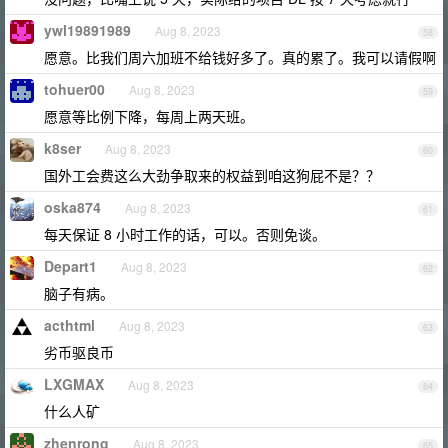
ywl19891989
Aug 8, 2023
58
愿意。比我们周六加班不给钱好多了。真的累了。我可以请假啊
tohuer00
Aug 8, 2023
59
愿意等比例下降，每周上两天班。
k8ser
Aug 8, 2023
60
国外工会费这么大劲争取来的权益到咱这狗屁不是？？
oska874
Aug 8, 2023
61
每天保证 8 小时工作的话，可以。否则免谈。
Depart1
Aug 8, 2023
62
脑子有病。
acthtml
Aug 8, 2023
63
劣币驱良币
LXGMAX
Aug 8, 2023
64
什么人矿
zhenrong
Aug 8, 2023
65