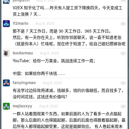
49
V2EX 知乎化了吗.....昨天有人提工资下降换四天，今天变成工
资上涨换 7 天...
V2mario
Aug 8, 2023
50
那不是 7 天工作日，而是 30 天工作日、365 天工作日。
然后，有一天你在天上，听到你邻居聊天，说一直不知道老张
（就是你本人）忙啥呢，现在终于知道了，给自己媳妇攒嫁妆呢
leedarmau
Aug 8, 2023
51
YouTube：给你一万美金，挑战连续工作一周；
中国：如果给你两千块钱……
fanyingmao
Aug 8, 2023
52
有没学过边际效用递减，钱越多，钱的价值越低，而且钱多了，
没时间花钱，这钱还有价值吗？
majiaxxyy
Aug 8, 2023
53
一群人站着围观某个东西，如果前面的人为了看多一点点踮起
脚，那么后面的人也得踮起脚，后面的后面也得跟着踮起脚，最
后所有人都得踮起脚受累，这就是踮脚效应。 有人卷起来周末