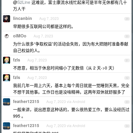
@
S2Line
这难说，富士康流水线忙起来可是半年无休都有几十
万人干
lincanbin
Aug 7, 2023
29
早期很多互联网公司都是这样的。
oIMOo
Aug 7, 2023
30
为什么很多“争取权益”的活动会失败，因为有大把随时准备奉献
自己权益的人。
fzls
Aug 7, 2023
31
不愿意，相当于休息时间缩小了无数倍（从 2 天->0 天）
fzls
Aug 7, 2023
32
我前几年一周上六天，基本上每个周日就是一觉睡到天黑，完全
不想干其他事。工作日也是没啥精神。这两年双休就舒服多了
feather12315
Aug 7, 2023 via Android
33
一般来讲，说出愿意这种话的，要么很热爱工作，要么没经历过
995 。
feather12315
Aug 7, 2023 via Android
34