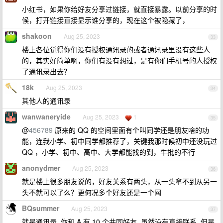
小红书，如果你给好友分享过链接，就直接暴露。以前分享的时
候，打开链接直接显示谁分享的，现在这个被隐藏了，
shakoon
Aug 25, 2023
33
楼上各位觉得你们没有授权通讯录的或者通讯录里没有这些人
的，其实好简单啊，你们有没有想过，是有你们手机号的人授权
了通讯录出去？
18k
Aug 25, 2023
34
其他人的通讯录
wanwaneryide
Aug 25, 2023
1
35
@
456789
原来的 QQ 的空间里面有个叫同学还是朋友啥的功
能，连我小学、初中同学都推荐了，关键我那时候初中还没玩过
QQ ，小学、初中、高中、大学都能找的到，牛批的不行
anonydmer
Aug 25, 2023
36
就是楼上很多朋友说的，好友关系有两头，从一头拿不到从另一
头不就可以了么？更何况多个好友还是一个网
BQsummer
Aug 25, 2023
37
就是通讯录, 你和 A 有 10 个共同好友, 虽然没有直接联系, 但是