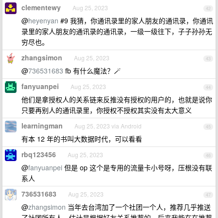
clementewy
Aug 25, 2023
42
@
heyenyan
#9 我猜，你通讯录里的家人朋友的通讯录，你通讯
录里的家人朋友的通讯录的通讯录，一级一级往下，子子孙孙无
穷尽也。
zhangsimon
Aug 25, 2023
43
@
736531683
fb 有什么魔法？🪄
fanyuanpei
Aug 25, 2023
44
他们是拿授权人的关系链来反推没有授权的用户的，也就是说你
只要再别人的通讯录里，你授权不授权其实没有太大意义
learningman
Aug 25, 2023 via Android
45
有本 12 年的书叫大数据时代，可以看看
rbq123456
Aug 25, 2023
46
@
fanyuanpei
但是 op 这个是专用的流量卡小号呀，压根没有联
系人
736531683
Aug 25, 2023
47
@
zhangsimon
当年去台湾加了一个社团一个人，推荐几乎推送
了社团所有人，估计是根据好友关系推荐的，后来我能在在推荐