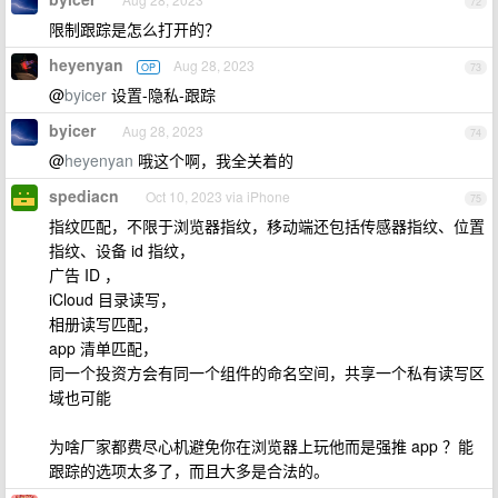
72
限制跟踪是怎么打开的？
heyenyan
Aug 28, 2023
OP
73
@
byicer
设置-隐私-跟踪
byicer
Aug 28, 2023
74
@
heyenyan
哦这个啊，我全关着的
spediacn
Oct 10, 2023 via iPhone
75
指纹匹配，不限于浏览器指纹，移动端还包括传感器指纹、位置
指纹、设备 id 指纹，
广告 ID ，
iCloud 目录读写，
相册读写匹配，
app 清单匹配，
同一个投资方会有同一个组件的命名空间，共享一个私有读写区
域也可能
为啥厂家都费尽心机避免你在浏览器上玩他而是强推 app ？能
跟踪的选项太多了，而且大多是合法的。