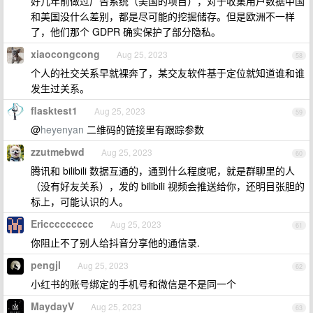
好几年前做过广告系统（美国的项目），对于收集用户数据中国
和美国没什么差别，都是尽可能的挖掘储存。但是欧洲不一样
了，他们那个 GDPR 确实保护了部分隐私。
xiaocongcong
Aug 25, 2023
58
个人的社交关系早就裸奔了，某交友软件基于定位就知道谁和谁
发生过关系。
flasktest1
Aug 25, 2023
59
@
heyenyan
二维码的链接里有跟踪参数
zzutmebwd
Aug 25, 2023
60
腾讯和 bilibili 数据互通的，通到什么程度呢，就是群聊里的人
（没有好友关系），发的 bilibili 视频会推送给你，还明目张胆的
标上，可能认识的人。
Ericcccccccc
Aug 25, 2023
61
你阻止不了别人给抖音分享他的通信录.
pengjl
Aug 25, 2023
62
小红书的账号绑定的手机号和微信是不是同一个
MaydayV
Aug 25, 2023
63