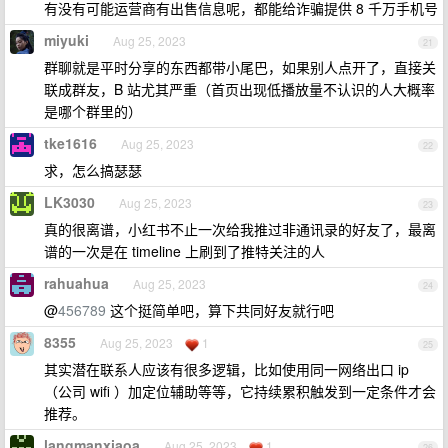
有没有可能运营商有出售信息呢，都能给诈骗提供 8 千万手机号
miyuki
Aug 25, 2023
21
群聊就是平时分享的东西都带小尾巴，如果别人点开了，直接关
联成群友，B 站尤其严重（首页出现低播放量不认识的人大概率
是哪个群里的）
tke1616
Aug 25, 2023
22
求，怎么搞瑟瑟
LK3030
Aug 25, 2023
23
真的很离谱，小红书不止一次给我推过非通讯录的好友了，最离
谱的一次是在 timeline 上刷到了推特关注的人
rahuahua
Aug 25, 2023
24
@
456789
这个挺简单吧，算下共同好友就行吧
8355
Aug 25, 2023
1
25
其实潜在联系人应该有很多逻辑，比如使用同一网络出口 ip
（公司 wifi ）加定位辅助等等，它持续累积触发到一定条件才会
推荐。
langmanxiaoa
Aug 25, 2023
1
26