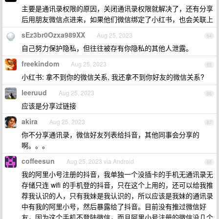
主要是通讯录权限的原因，关闭通讯录权限就解决了，还有分享
后用朋友微信点进来，如果他们微信绑定了小红书，也会关联上
sEz3br0Ozxa989XX
Aug 25, 2023
64
自己努力保护隐私，但往往被存有你隐私的其他人泄露。
freekindom
Aug 25, 2023
65
小红书: 拿不到你的微信关系, 我还拿不到你好友的微信关系?
leeruud
Aug 25, 2023
66
应该是分享过链接
akira
Aug 25, 2023
67
你不分享通讯录，微信好友列表给抖音，其他同事会分享的
啊。。。
coffeesun
Aug 25, 2023 via Android
68
我的阿里小号注册的抖音，我单独一个没插卡的手机无通讯录无
存储只连 wifi 的手机登的抖音，只在这个上用的，还可以给我推
荐我认识的人，只有我妹是我认识的，所以应该是我妹的通讯录
中有我的阿里小号，然后暴露给了抖音。目前没有推过微信好
友，因为这个手机不登陆微信，而且阿里小号注册的微信没几个