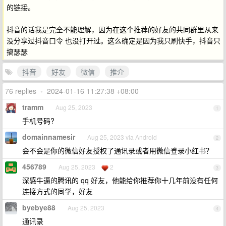
的链接。
抖音的话我是完全不能理解，因为在这个推荐的好友的共同群里从来
没分享过抖音口令 也没打开过。这么确定是因为我只刷快手，抖音只
搞瑟瑟
抖音
好友
微信
推介
76 replies
•
2024-01-16 11:27:38 +08:00
tramm
Aug 25, 2023
1
手机号码?
domainnamesir
Aug 25, 2023 via Android
2
会不会是你的微信好友授权了通讯录或者用微信登录小红书？
456789
Aug 25, 2023
2
3
深感牛逼的腾讯的 qq 好友，他能给你推荐你十几年前没有任何
连接方式的同学，好友
byebye88
Aug 25, 2023
4
通讯录