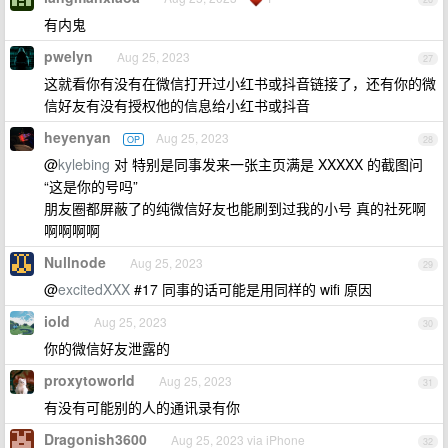
有内鬼
pwelyn
Aug 25, 2023
27
这就看你有没有在微信打开过小红书或抖音链接了，还有你的微
信好友有没有授权他的信息给小红书或抖音
heyenyan
Aug 25, 2023
OP
28
@
kylebing
对 特别是同事发来一张主页满是 XXXXX 的截图问
“这是你的号吗”
朋友圈都屏蔽了的纯微信好友也能刷到过我的小号 真的社死啊
啊啊啊啊
Nullnode
Aug 25, 2023
29
@
excitedXXX
#17 同事的话可能是用同样的 wifi 原因
iold
Aug 25, 2023
30
你的微信好友泄露的
proxytoworld
Aug 25, 2023
31
有没有可能别的人的通讯录有你
Dragonish3600
Aug 25, 2023 via iPhone
32