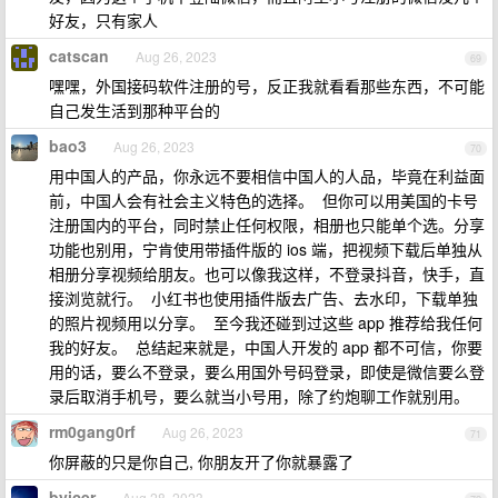
好友，只有家人
catscan
Aug 26, 2023
69
嘿嘿，外国接码软件注册的号，反正我就看看那些东西，不可能
自己发生活到那种平台的
bao3
Aug 26, 2023
70
用中国人的产品，你永远不要相信中国人的人品，毕竟在利益面
前，中国人会有社会主义特色的选择。 但你可以用美国的卡号
注册国内的平台，同时禁止任何权限，相册也只能单个选。分享
功能也别用，宁肯使用带插件版的 ios 端，把视频下载后单独从
相册分享视频给朋友。也可以像我这样，不登录抖音，快手，直
接浏览就行。 小红书也使用插件版去广告、去水印，下载单独
的照片视频用以分享。 至今我还碰到过这些 app 推荐给我任何
我的好友。 总结起来就是，中国人开发的 app 都不可信，你要
用的话，要么不登录，要么用国外号码登录，即使是微信要么登
录后取消手机号，要么就当小号用，除了约炮聊工作就别用。
rm0gang0rf
Aug 26, 2023
71
你屏蔽的只是你自己, 你朋友开了你就暴露了
byicer
Aug 28, 2023