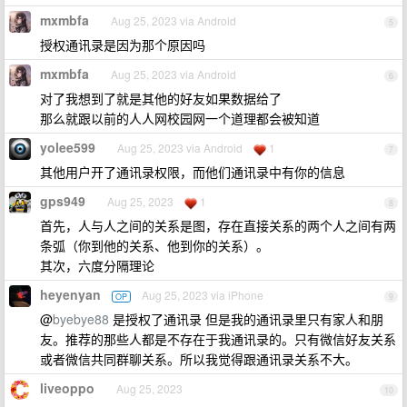
mxmbfa
Aug 25, 2023 via Android
5
授权通讯录是因为那个原因吗
mxmbfa
Aug 25, 2023 via Android
6
对了我想到了就是其他的好友如果数据给了
那么就跟以前的人人网校园网一个道理都会被知道
yolee599
Aug 25, 2023 via Android
1
7
其他用户开了通讯录权限，而他们通讯录中有你的信息
gps949
Aug 25, 2023
1
8
首先，人与人之间的关系是图，存在直接关系的两个人之间有两
条弧（你到他的关系、他到你的关系）。
其次，六度分隔理论
heyenyan
Aug 25, 2023 via iPhone
OP
9
@
byebye88
是授权了通讯录 但是我的通讯录里只有家人和朋
友。推荐的那些人都是不存在于我通讯录的。只有微信好友关系
或者微信共同群聊关系。所以我觉得跟通讯录关系不大。
liveoppo
Aug 25, 2023
10