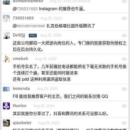
domainnamesir
Aug 25, 2023 via Android
51
@
736531683
Instagram 的推荐也牛逼，
736531683
Aug 25, 2023
52
@
domainnamesir
扎克伯格堪比国外版腾讯了
DeWjjj
Aug 25, 2023
PRO
53
这些公司都招一大把逆向岗位的人，专门做的就是获取你授权之
后在后台持久化。
vmebeh
Aug 25, 2023
54
手机号实名了，几年前骚扰电话都能把名下毫无关联的手机号挨
个连续打个遍，甚至还能同时拨进来
还有 pdd 这种利用漏洞盗取信息
lemonda
Aug 25, 2023
55
FB 能给我推荐客户的主页，我们之间的联系仅限 QQ
Huelse
Aug 25, 2023
56
其实就是你分享过了，抖音和腾讯的关系可没那么好。
qiaobeier
Aug 25, 2023
57