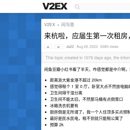
V2EX
问与答
›
来杭啦，应届生第一次租房
Ja22
·
Aug 26, 2023
· 6385 views
This topic created in 1076 days ago, the inf
闲鱼豆瓣小红书看了半天，咋感觉都是中介啊，
距离浙大紫金港不超过 20km
感觉得租个 1 室 0 厅，卧室大点不然放电
卫生间得干湿分离
卫生间不能太旧，不然那马桶有点倒胃口
冰箱洗衣机要有
厨房倒是无所谓了，我一个人住顶多买点预
最好是民水民电，租不到就只能租公寓了
预算 2k