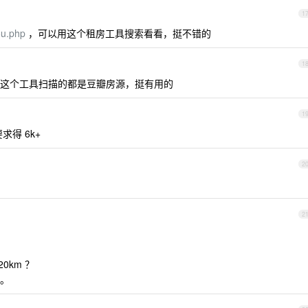
1
ou.php
，可以用这个租房工具搜索看看，挺不错的
1
这个工具扫描的都是豆瓣房源，挺有用的
1
得 6k+
2
2
0km ？
。