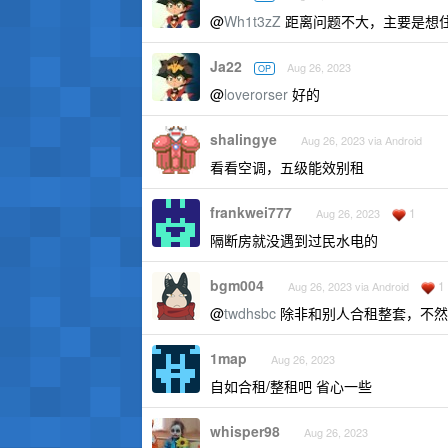
@
Wh1t3zZ
距离问题不大，主要是想
Ja22
Aug 26, 2023
OP
@
loverorser
好的
shalingye
Aug 26, 2023 via Android
看看空调，五级能效别租
frankwei777
1
Aug 26, 2023
隔断房就没遇到过民水电的
bgm004
1
Aug 26, 2023 via Android
@
twdhsbc
除非和别人合租整套，不然
1map
Aug 26, 2023
自如合租/整租吧 省心一些
whisper98
Aug 26, 2023