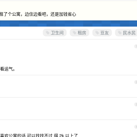
的地方租了个公寓，边住边看吧，还是加钱省心
卫生间
租房
豆友
民水民
看运气。
欢公寓的话 可以找找不过 得 2k 以上了