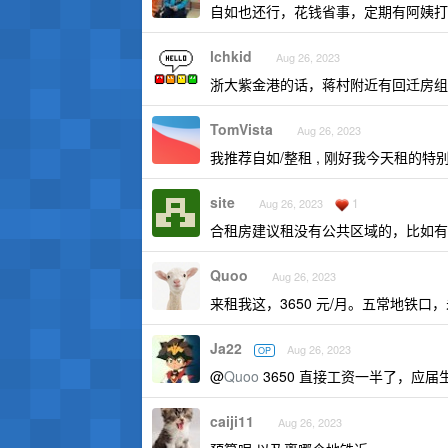
自如也还行，花钱省事，定期有阿姨打
lchkid
Aug 26, 2023
浙大紫金港的话，蒋村附近有回迁房组团
TomVista
Aug 26, 2023
我推荐自如/整租 , 刚好我今天租的特
site
1
Aug 26, 2023
合租房建议租没有公共区域的，比如有
Quoo
Aug 26, 2023
来租我这，3650 元/月。五常地铁口，未
Ja22
Aug 26, 2023
OP
@
Quoo
3650 直接工资一半了，应届
caiji11
Aug 26, 2023