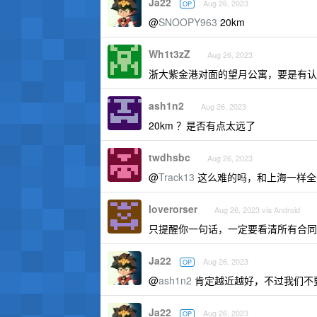
Ja22
Aug 26, 2023
OP
@
SNOOPY963
20km
Wh1t3zZ
Aug 26, 2023
浙大紫金港对面的望月公寓，要是有认
ash1n2
Aug 26, 2023
20km ？是否有点太远了
twdhsbc
Aug 26, 2023
@
Track13
这么难的吗，和上海一样全
loverorser
Aug 26, 2023 via Android
只提醒你一句话，一定要看清所有合同
Ja22
Aug 26, 2023
OP
@
ash1n2
肯定越近越好，不过我们不
Ja22
Aug 26, 2023
OP