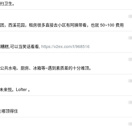
扫卫生。
3
，西溪花园，租房很多直接去小区有阿姨带看，也就 50~100 费用
3
别糟糕,可以当笑话看看,
https://v2ex.com/t/968516
3
公共水电、厨房、冰箱等~遇到素质差的十分难顶。
3
来悦。Lofter 。
3
生哪顶得住
4