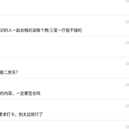
2
2
识的人一起合租的话租个两/三室一厅挺不错的
2
2
是二房东？
2
的内容，一定要签合同
2
要求打卡，别太远就行了
2