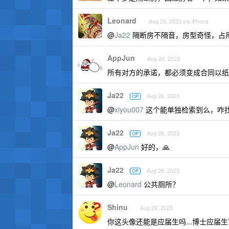
Leonard
Aug 26, 2023 via iPhone
@
Ja22
隔断房不隔音，房型奇怪，占
AppJun
Aug 26, 2023
所有对方的承诺，都必须变成合同以纸
Ja22
Aug 26, 2023
OP
@
xiyou007
这个能单独检索到么，咋
Ja22
Aug 26, 2023
OP
@
AppJun
好的，🙏
Ja22
Aug 26, 2023
OP
@
Leonard
公共厕所？
Shinu
Aug 26, 2023
你这头像还能是应届生吗...博士应届