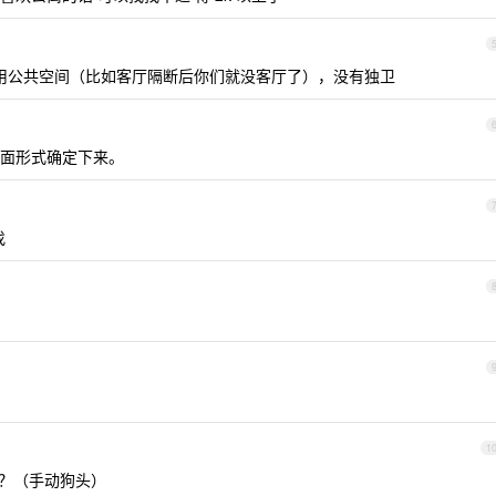
用公共空间（比如客厅隔断后你们就没客厅了），没有独卫
面形式确定下来。
找
1
生？（手动狗头）