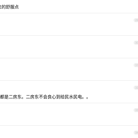
住的舒服点
2
3
3
3
都是二房东。二房东不会良心到给民水民电。。
3
3