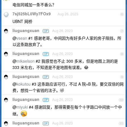
电信同城加一条不香么？
7sj525bL0Wy7FOx9
Aug 26, 2023
6
UBNT 网桥
liuguangxuan
Aug 26, 2023
OP
7
@
vsean
#1 感谢老哥，中间因为有好多户人家的房子阻挡，所
以这条路放弃了。
liuguangxuan
Aug 26, 2023
OP
8
@
mikaelson
#2 我感觉也不止 300 多米，但是地图上测的是
333 米左右，不知道是不是地图有误差。😂
liuguangxuan
Aug 26, 2023
OP
9
@
kokutou
#3 这条路应该可行，不过 A 院+B 院，要交双倍的网
费，想找一个省钱的法子。🤣
liuguangxuan
Aug 26, 2023
OP
10
@
miyuki
#4 感谢回复，那得需要在每个十字路口中间放一个中
继。
liuguangxuan
Aug 26, 2023
OP
11