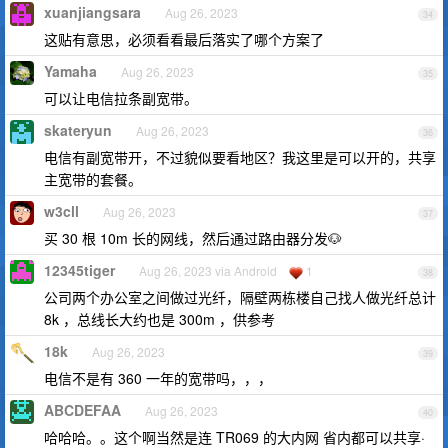
xuanjiangsara
Aug 26, 2023
34
这贴有意思，必须看看最后落实了哪个方案了
Yamaha
Aug 26, 2023
35
可以让电信拉条副宽带。
skateryun
Aug 26, 2023
36
电信有副宽带开，不过貌似要看地区？我这里是可以开的，共享
主宽带的套餐。
w3cll
Aug 26, 2023
37
买 30 根 10m 长的网线，然后通过路由器分发🐶
12345tiger
Aug 26, 2023 via Android
1
38
公司两个办公室之间做过光纤，隔壁两栋楼自己找人做光纤总计
8k ，总线长大约也是 300m ，供参考
18k
Aug 26, 2023
39
电信不是有 360 一年的宽带吗，，，
ABCDEFAA
Aug 26, 2023
40
哈哈哈。。这个啊当然是连 TR069 的大内网 省内都可以共享·