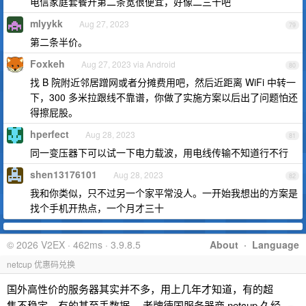
电信家庭套餐开第二条宽很便宜，好像二三十吧
mlyykk
Aug 27, 2023
79
第二条半价。
Foxkeh
Aug 27, 2023 via Android
80
找 B 院附近邻居蹭网或者分摊费用吧，然后近距离 WiFi 中转一
下，300 多米拉跟线不靠谱，你做了实施方案以后出了问题怕还
得擦屁股。
hperfect
Aug 28, 2023
81
同一变压器下可以试一下电力载波，用电线传输不知道行不行
shen13176101
Aug 28, 2023
82
我和你类似，只不过另一个家平常没人。一开始我想出的方案是
找个手机开热点，一个月才三十
© 2026 V2EX · 462ms · 3.9.8.5
About
·
Language
netcup 优惠码兑换
国外高性价的服务器其实并不多，用上几年才知道，有的超
售不稳定，有的甚至丢数据。 老牌德国服务器商 netcup 久经