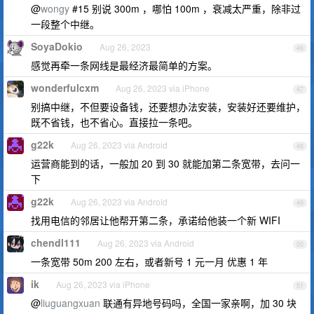
@
wongy
#15 别说 300m ，哪怕 100m ，衰减太严重，除非过
一段整个中继。
SoyaDokio
Aug 26, 2023
46
感觉再牵一条网线是最经济最简单的方案。
wonderfulcxm
Aug 26, 2023 via iPhone
47
别搞中继，不但要设备钱，还要想办法安装，安装好还要维护，
既不省钱，也不省心。直接拉一条吧。
g22k
Aug 26, 2023 via Android
48
运营商能到的话，一般加 20 到 30 就能加第二条宽带，去问一
下
g22k
Aug 26, 2023 via Android
49
找用电信的邻居让他帮开第二条，承诺给他装一个新 WIFI
chendl111
Aug 26, 2023 via Android
50
一条宽带 50m 200 左右，或者新号 1 元一月 优惠 1 年
ik
Aug 26, 2023 via iPhone
51
@
liuguangxuan
联通有异地号码吗，全国一家亲啊，加 30 块