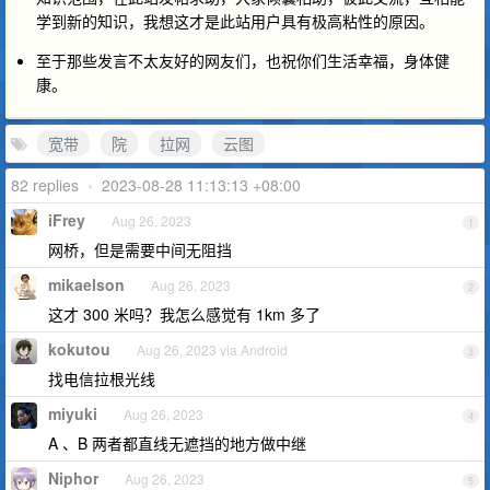
学到新的知识，我想这才是此站用户具有极高粘性的原因。
至于那些发言不太友好的网友们，也祝你们生活幸福，身体健
康。
宽带
院
拉网
云图
82 replies
•
2023-08-28 11:13:13 +08:00
iFrey
Aug 26, 2023
1
网桥，但是需要中间无阻挡
mikaelson
Aug 26, 2023
2
这才 300 米吗？我怎么感觉有 1km 多了
kokutou
Aug 26, 2023 via Android
3
找电信拉根光线
miyuki
Aug 26, 2023
4
A 、B 两者都直线无遮挡的地方做中继
Niphor
Aug 26, 2023
5