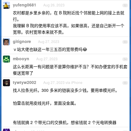
yufeng0681
Aug 26, 2023
52
农村都是乡里乡亲的，在 B 院附近找个邻居能上网的接上去就
行。
我理解 B 院的使用率应该不高，如果很高，还是自己新开一个
宽带。农村宽带本来就不贵。
gitignore
Aug 27, 2023
53
ｖ站大佬也缺这一年三五百的宽带费吗😂
mbooyn
Aug 27, 2023
54
这么长距离一有问题是不是算你维护不当？不如办便宜的手机套
餐送宽带了
tywtyw2002
Aug 27, 2023 via iPhone
55
找人拉条光纤。300 多米的铠装没多少钱。要用单模光纤。
怕雷击就用皮线光纤，里面没金属。
有钱就搞 2 个带光口的交换机，想省钱就 2 个光电转换器