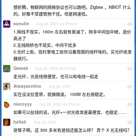
想折腾，物联网的网络协议也可以跑吧。Zigbee ，NBIOT 什么
的。好像不受建筑物干扰。但是网速低。
sunulin
Aug 26, 2023 via iPhone
29
1.网线不现实，100m 左右就有衰减了，除非中间加中继，造价
高点了
2.无线网桥也不现实，中间干扰多
3.光纤上街，找村里电工给你沿着周围的线杆啥的。买光纤收发
器就行。
Qetesh
Aug 26, 2023 via iPhone
30
走光纤，光皮线很便宜，也可以和电线一起走
Alwaysonline
Aug 26, 2023
31
实在没法拉宽带，就搞微波。 100M 左右很稳定。
nieccyyy
Aug 26, 2023 via iPhone
32
如果可以扯线的话，光纤+一对光收发是最便宜、也稳定……
hefish
Aug 26, 2023
33
穿管子啊，这 300 多米有遮挡还能怎么样？ 弄个 X 光无线吗？