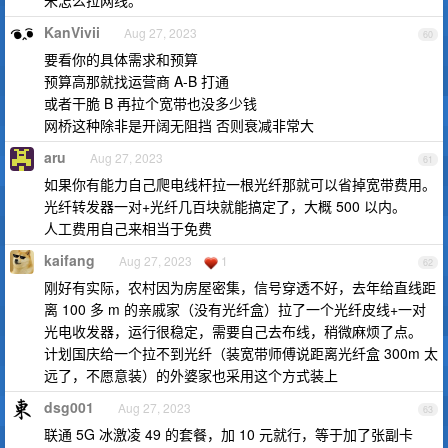
KanVivii
Aug 27, 2023
60
要看你的具体需求和预算
预算高那就找运营商 A-B 打通
或者干脆 B 再拉个宽带也没多少钱
网桥这种除非是开阔无阻挡 否则衰减非常大
aru
Aug 27, 2023
61
如果你有能力自己爬电线杆拉一根光纤那就可以省掉宽带费用。
光纤转发器一对+光纤几百块就能搞定了，大概 500 以内。
人工费用自己来相当于免费
kaifang
Aug 27, 2023
1
62
刚好有实际，农村因为房屋密集，信号穿透不好，去年给直线距
离 100 多 m 的亲戚家（没有光纤盒）拉了一个光纤皮线+一对
光电收发器，运行很稳定，需要自己去布线，稍微麻烦了点。
计划国庆给一个拉不到光纤（装宽带师傅说距离光纤盒 300m 太
远了，不愿意装）的外婆家也采用这个方式装上
dsg001
Aug 27, 2023
63
联通 5G 冰激凌 49 的套餐，加 10 元就行，等于加了张副卡