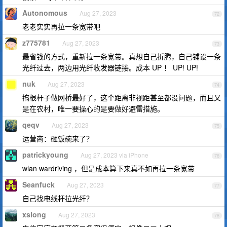
Autonomous
Aug 27, 2023
72
老老实实再拉一条宽带吧
z775781
Aug 27, 2023
73
最省钱的方式，重新拉一条宽带。真想自己折腾，自己铺设一条
光纤过去，两边用光纤收发器链接。成本 UP ！ UP! UP!
nuk
Aug 27, 2023
74
搞根杆子做网桥最好了，这个距离非视距甚至都没问题，而且又
是在农村，唯一要操心的是要做好避雷措施。
qeqv
Aug 27, 2023
75
运营商：砸饭碗来了？
patrickyoung
Aug 27, 2023 via iPhone
76
wlan wardriving ，但是成本算下来真不如再拉一条宽带
Seanfuck
Aug 27, 2023
77
自己找电线杆拉光纤？
xslong
Aug 27, 2023
78