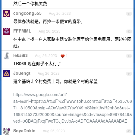
然后一个停机欠费
congcong555
Aug 26, 2023
41
最优办法就是，再拉一条便宜的宽带。
FFFMML
Aug 26, 2023
42
在中点上找一户人家路由器安装他家里给他家免费用，两边拉网
线。
lekai63
Aug 26, 2023
1
43
TR069 现在似乎不太行了
Jouengt
Aug 26, 2023
44
建个基站让全村免费上网，你就是全村的希望
https://www.google.com/url?
sa=i&url=https%3A%2F%2Fwww.sohu.com%2Fa%2F4535766
71_810500&psig=AOvVaw3DYsvY49mSNmkjAyR2nh3o&ust=
1693145373220000&source=images&cd=vfe&opi=89978449&
ved=0CBAQjRxqFwoTCJjDvJbA-oADFQAAAAAdAAAAABAE
SoyaDokio
Aug 26, 2023
45