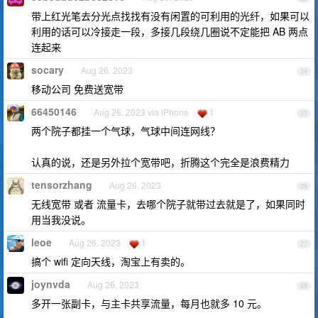
带上红光笔去分光点找找有没有闲置的可利用的光纤，如果可以
利用的话可以冷接走一段，多接几段绕几圈说不定能把 AB 两点
连起来
socary
Aug 26, 2023
24
移动公司 免费送宽带
66450146
Aug 26, 2023 via iPhone
1
25
两个院子都挂一个气球，气球中间连网线？
认真的说，还是另外拉个宽带吧，折腾这个完全是浪费精力
tensorzhang
Aug 26, 2023
26
无线宽带 或者 流量卡，去哪个院子就带过去就是了，如果同时
用当我没说。
leoe
Aug 26, 2023
1
27
搞个 wifi 定向天线，淘宝上有卖的。
joynvda
Aug 26, 2023
28
多开一张副卡，与主卡共享流量，每月也就多 10 元。