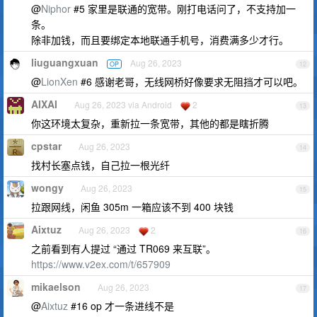
@
Niphor
#5 家里是联通的宽带。刚打电话问了，不支持加一
条。
除非加钱，而且要绑定本地联通手机号，消费满多少才行。
liuguangxuan
Aug 26, 2023
OP
12
@
LionXen
#6 感谢老哥，无线网桥好像要求无阻挡才可以吧。
AIXAI
Aug 26, 2023 via Android
2
13
你这环境太复杂，重新拉一条宽带，其他的都是瞎折腾
cpstar
Aug 26, 2023
14
找村长塞点钱，自己拉一根光纤
wongy
Aug 26, 2023
15
拉跟网线，闲鱼 305m 一箱应该不到 400 块钱
Aixtuz
Aug 26, 2023
2
16
之前看到有人提过 “通过 TR069 来互联”。
https://www.v2ex.com/t/657909
mikaelson
Aug 26, 2023
17
@
Aixtuz
#16 op 才一条进线不是