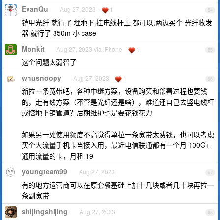
EvanQu
Aug 27, 2023
1
64
铠甲光纤 就行了 埋地下 挂电线杆上 都可以,两边买个 光纤收发
器 就行了 350m 小 case
Monkit
Aug 27, 2023 via iPhone
1
65
这个问题太弱智了
whusnoopy
Aug 27, 2023
1
66
新拉一条宽带吧，各种中继方案，设备购买和部署过程也要钱
的，走有线方案（不管是光纤还是啥），难道还自己去竖电线杆
或挖地下铺管道？后期维护也是要花钱花力
如果另一处使用频度不高觉得单拉一条宽带太费钱，也可以考虑
买个大流量手机卡当接入用，最近电信联通都有一个月 100G+
通用流量的卡，月租 19
youngteam99
Aug 27, 2023
67
有的地方运营商可以在原套餐基础上加十几块或者几十块再拉一
条副宽带
shijingshijing
Aug 27, 2023
68