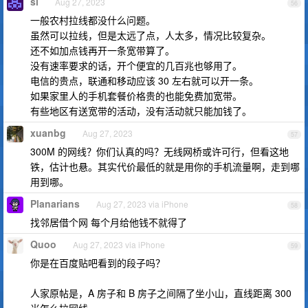
si
Aug 27, 2023
56
一般农村拉线都没什么问题。
虽然可以拉线，但是太远了点，人太多，情况比较复杂。
还不如加点钱再开一条宽带算了。
没有速率要求的话，开个便宜的几百兆也够用了。
电信的贵点，联通和移动应该 30 左右就可以开一条。
如果家里人的手机套餐价格贵的也能免费加宽带。
有些地区有送宽带的活动，没有活动就只能加钱了。
xuanbg
Aug 27, 2023
57
300M 的网线？你们认真的吗？无线网桥或许可行，但看这地
铁，估计也悬。其实代价最低的就是用你的手机流量啊，走到哪
用到哪。
Planarians
Aug 27, 2023 via iPhone
58
找邻居借个网 每个月给他钱不就得了
Quoo
Aug 27, 2023 via iPhone
59
你是在百度贴吧看到的段子吗？
人家原帖是，A 房子和 B 房子之间隔了坐小山，直线距离 300
米怎么拉网线。