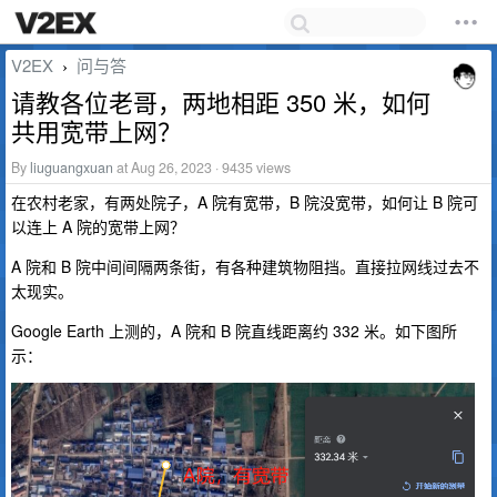
V2EX
问与答
›
请教各位老哥，两地相距 350 米，如何
共用宽带上网？
By
liuguangxuan
at Aug 26, 2023 · 9435 views
在农村老家，有两处院子，A 院有宽带，B 院没宽带，如何让 B 院可
以连上 A 院的宽带上网？
A 院和 B 院中间间隔两条街，有各种建筑物阻挡。直接拉网线过去不
太现实。
Google Earth 上测的，A 院和 B 院直线距离约 332 米。如下图所
示：