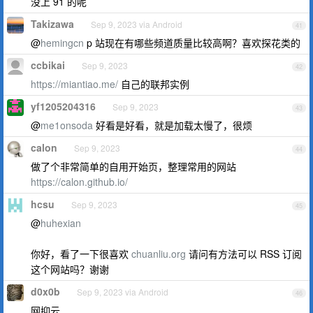
没上 91 的呢
Takizawa
Sep 9, 2023 via Android
41
@
hemingcn
p 站现在有哪些频道质量比较高啊？喜欢探花类的
ccbikai
Sep 9, 2023
42
https://miantiao.me/
自己的联邦实例
yf1205204316
Sep 9, 2023
43
@
me1onsoda
好看是好看，就是加载太慢了，很烦
calon
Sep 9, 2023
44
做了个非常简单的自用开始页，整理常用的网站
https://calon.github.io/
hcsu
Sep 9, 2023
45
@
huhexian
你好，看了一下很喜欢
chuanliu.org
请问有方法可以 RSS 订阅
这个网站吗？谢谢
d0x0b
Sep 9, 2023 via Android
46
网抑云