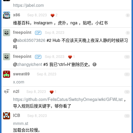
https://jabel.com
x86
Sep 8, 2023
2
8
维基百科，instagram ，虎扑，nga ，贴吧，小红书
freepoint
Sep 8, 2023
OP
9
@
abc635073826
#2 Hub 不应该天天晚上夜深人静的时候研习
吗
freepoint
Sep 8, 2023
1
OP
10
@
zhangyichent
#5 我已“ctrl+H”删除历史。😅
sweat89
Sep 8, 2023
11
x.com
n2l
Sep 8, 2023
1
12
https://github.com/FelisCatus/SwitchyOmega/wiki/GFWList
，
导入规则后搜关键字，够你看了
ICB
Sep 8, 2023
13
mmm.st
加载会比较慢。