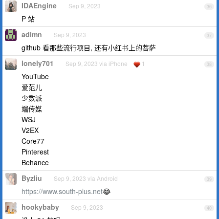
IDAEngine
Sep 9, 2023
36
P 站
adimn
Sep 9, 2023
37
github 看那些流行项目, 还有小红书上的菩萨
lonely701
Sep 9, 2023 via iPhone
1
38
YouTube
爱范儿
少数派
端传媒
WSJ
V2EX
Core77
Pinterest
Behance
Byzliu
Sep 9, 2023 via Android
39
https://www.south-plus.net
😂
hookybaby
Sep 9, 2023
40