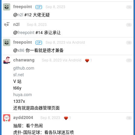
freepoint
Sep 8, 2023
OP
14
@
n2l
#12 大佬无疑
n2l
Sep 8, 2023
15
@
freepoint
#14 承让承让
freepoint
Sep 8, 2023 via Android
OP
16
@
x86
你一看就是德才兼备
chanwang
Sep 8, 2023 via Android
1
17
github.com
sf.net
V 站
t66y
huya.com
1337x
还有就是路由器管理页面
aydd2004
Sep 8, 2023
1
18
抽屉：看个热闹
虎扑-国际足球：看各队球迷互喷