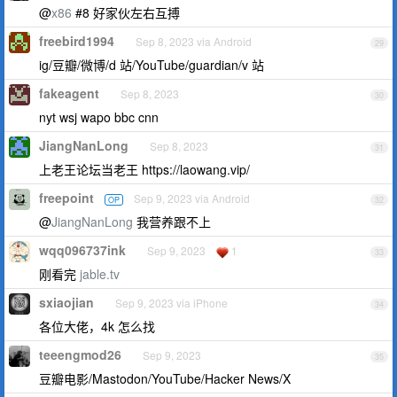
@
x86
#8 好家伙左右互搏
freebird1994
Sep 8, 2023 via Android
29
ig/豆瓣/微博/d 站/YouTube/guardian/v 站
fakeagent
Sep 8, 2023
30
nyt wsj wapo bbc cnn
JiangNanLong
Sep 8, 2023
31
上老王论坛当老王 https://laowang.vip/
freepoint
Sep 9, 2023 via Android
OP
32
@
JiangNanLong
我营养跟不上
wqq096737ink
Sep 9, 2023
1
33
刚看完
jable.tv
sxiaojian
Sep 9, 2023 via iPhone
34
各位大佬，4k 怎么找
teeengmod26
Sep 9, 2023
35
豆瓣电影/Mastodon/YouTube/Hacker News/X