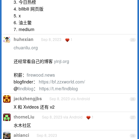
3. 今日热榜
4. bilibili 网页版
5. x
6. 油土鳖
7. medium
huhexian
Sep 8, 2023
1
25
chuanliu.org
还经常看自己的博客
yinji.org
积薪：
firewood.news
blogfinder：
https://bf.zzxworld.com/
@
findblog
：
https://t.me/findblog
jackzhengjbs
Sep 8, 2023 via Android
26
X 和 Xvideos 还有 v2
thorneLiu
Sep 8, 2023 via Android
1
27
水木社区
aitianci
Sep 8, 2023
28