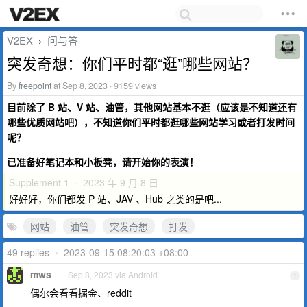
V2EX
问与答
›
突发奇想：你们平时都“逛”哪些网站？
By
freepoint
at Sep 8, 2023 · 9159 views
目前除了 B 站、V 站、油管，其他网站基本不逛（
应该是不知道还有
哪些优质网站吧
），不知道你们平时都逛哪些网站学习或者打发时间
呢？
已准备好笔记本和小板凳，请开始你的表演！
Supplement 1 · 2023 年 9 月 8 日
好好好，你们都发 P 站、JAV 、Hub 之类的是吧...
网站
油管
突发奇想
打发
49 replies
•
2023-09-15 08:20:03 +08:00
mws
Sep 8, 2023 via Android
1
偶尔会看看掘金、reddit