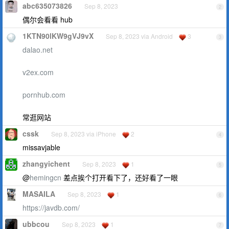
abc635073826
Sep 8, 2023
2
偶尔会看看 hub
1KTN90lKW9gVJ9vX
Sep 8, 2023 via Android
3
3
dalao.net
v2ex.com
pornhub.com
常逛网站
cssk
Sep 8, 2023 via iPhone
2
4
missavjable
zhangyichent
Sep 8, 2023
1
5
@
hemingcn
差点挨个打开看下了，还好看了一眼
MASAILA
Sep 8, 2023
1
6
https://javdb.com/
ubbcou
Sep 8, 2023
1
7