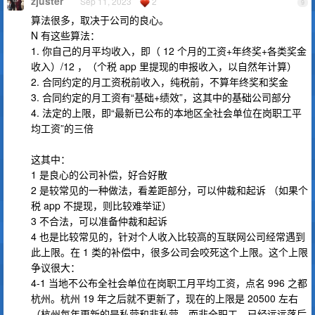
zjuster
Sep 11, 2023
2
9
算法很多，取决于公司的良心。
N 有这些算法：
1. 你自己的月平均收入，即（ 12 个月的工资+年终奖+各类奖金
收入）/12 ，（个税 app 里提现的申报收入，以自然年计算）
2. 合同约定的月工资税前收入，纯税前，不算年终奖和奖金
3. 合同约定的月工资有“基础+绩效”，这其中的基础公司部分
4. 法定的上限，即“最新已公布的本地区全社会单位在岗职工平
均工资”的三倍
这其中：
1 是良心的公司补偿，好合好散
2 是较常见的一种做法，看差距部分，可以仲裁和起诉 （如果个
税 app 不提现，则比较难举证）
3 不合法，可以准备仲裁和起诉
4 也是比较常见的，针对个人收入比较高的互联网公司经常遇到
此上限。在 1 类的补偿中，很多公司会咬死这个上限。这个上限
争议很大：
4-1 当地不公布全社会单位在岗职工月平均工资，点名 996 之都
杭州。杭州 19 年之后就不更新了，现在的上限是 20500 左右
（杭州每年更新的是私营和非私营，而非全职工，已经远远落后