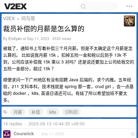
V2EX
问与答
›
裁员补偿的月薪是怎么算的
By
Emilyan
at Sep 11, 2023 · 3530 views
被裁了，通知书上写着补偿三个月月薪。但是不太确定这个月薪是怎
么算的。 比如说我月薪 15k ，扣掉五险一金和税以后到手 13k 不
到，公司应该补偿我 15k 乘以 3 对吗？还是说还要加上公司给我交的
五险一金部分，超过 15k ？
顺便求问一下广州地区有没有招聘 Java 后端的，求个内推。五年经
验，211 文科本科，技术栈就是 spring 那一套，crud girl ，会一点基
础的 docker ，k8s, 英语日语还可以。有娃了所以希望加班不要太
多。
月薪
补偿
k8s
CRUD
16 replies
•
2023-09-13 10:44:35 +08:00
Courstick
Sep 11, 2023
1