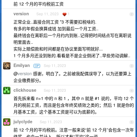
前 12 个月的平均税前工资
version
Sep 11, 2023
1
2
正常企业..直接合同工资 *3 不需要扣税啥的.
有多的年假会换算成钱 加到最后一个月工资..
最终钱会在离职后一个月约内到账..记得把时间结点写在离职说
明里面去..
实际上赔偿款和时间都是在协议里面写明就好...
1 个月多月还没到账的.看看是不是企业倒闭了..早些劳动调解..
Emilyan
Sep 11, 2023
OP
3
@
version
感谢，明白了。之前被我配偶误导了，以为还要算上
企业缴费部分。
clickhouse
Sep 11, 2023
4
首先拆来看 n+1 中的 n 和 1 ，其中 n 就是 #1 说的，平均 12 个
月的税前工资，而且是包含年终奖绩效之类的；然后 1 就是你的
月基本工资，这个基本工资是可以为底薪的。
julyclyde
Sep 11, 2023
5
前 12 个月的平均税前。注意一般来说“前 12 个月”会包含一次年
终奖，也会一并计入。所以才有“平均”这一说