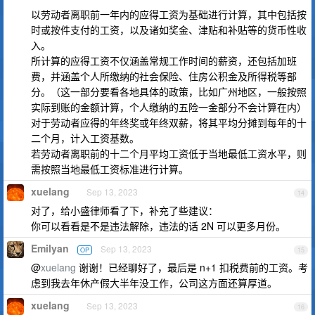
以劳动者离职前一年内的应得工资为基础进行计算，其中包括按
时或按件支付的工资，以及诸如奖金、津贴和补贴等的货币性收
入。
所计算的应得工资不仅涵盖常规工作时间的薪资，还包括加班
费，并涵盖个人所缴纳的社会保险、住房公积金及所得税等部
分。（这一部分要看各地具体的政策，比如广州地区，一般按照
实际到账的金额计算，个人缴纳的五险一金部分不会计算在内）
对于劳动者应得的年终奖或年终双薪，将其平均分摊到每年的十
二个月，计入工资基数。
若劳动者离职前的十二个月平均工资低于当地最低工资水平，则
需按照当地最低工资标准进行计算。
xuelang
Sep 13, 2023
14
对了，给小盛律师看了下，补充了些建议：
你可以看看是不是违法解除，违法的话 2N 可以更多月份。
Emilyan
Sep 13, 2023
OP
15
@
xuelang
谢谢！已经聊好了，最后是 n+1 扣税费前的工资。考
虑到我去年休产假大半年没工作，公司这方面还算厚道。
xuelang
Sep 13, 2023
16