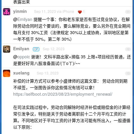
表露出来
yinmin
Sep 11, 2023 via iPhone
1
11
@
Emilyan
提醒一个事：你和老东家是否有签过竞业协议，在解
除劳动合同时这个要谈的，要么解除竞业，要么另外在竞业期间
每月支付 30%工资（法律规定 30%以上或协商，深圳地区是第
一年不低于 50%，第二年 30%）
Emilyan
Sep 12, 2023
OP
12
@
oppoic
谢谢！文科半路出家+濒临 35 上限+项目经历普通，还
是要好好背八股准备面试/(ㄒoㄒ)/~~
xuelang
Sep 13, 2023
13
补偿的计算方式可以参考小盛律师的这篇文章： 劳动合同到期
不续签，一张图告诉你这些情况有钱可以拿！
https://selfboot.cn/2023/08/23/employment_renewal/
在司法实践过程中，劳动合同解除时经济补偿或赔偿金的计算经
常引发争议，特别是关于劳动者离职前十二个月平均工资的计
算。不同地区对于平均工资的计算方法可能有所出入，一般遵循
以下原则：