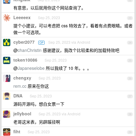
22
有意思，以后就用你这个网站查询了。
Leeeeex
Sep 25, 2023
23
提个小建议，可以考虑把 css 特效去了，看着有点费眼睛。或者
做一个可选项。
cyber2077
Sep 25, 2023 via Android
OP
24
@
chanChristin
感谢建议，我改个比较柔和的加载特效吧
token10086
Sep 25, 2023
25
@
Japaneselobe
所以我续了 10 年。。。
chengxy
Sep 25, 2023
26
rem.cc
原来在你这
DNA
Sep 25, 2023
27
源码开源吗，想白女票一下
jellybool
Sep 25, 2023 via Android
28
老哥这米表，另辟蹊径啊
fiht
Sep 25, 2023
29