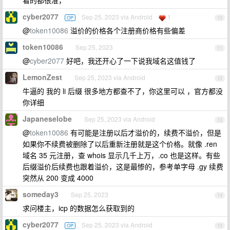
看的都很准，
cyber2077
Sep 25, 2023 via Android
1
OP
10
@
token10086
溢价的价格各个注册商价格有些偏差
token10086
Sep 25, 2023
11
@
cyber2077
好吧，我还开心了一下说我域名这值钱了
LemonZest
Sep 25, 2023 via Android
12
牛逼的 我的 li 后缀 很多地方都查不了，你这里可以 ，官方都没
你详细
Japaneselobe
Sep 25, 2023 via Android
13
@
token10086
有可能是注册以后才溢价的，续费不溢价，但是
如果你不续费被删除了以后重新注册就是这个价格。就像 .ren
域名 35 元注册，查 whois 显示几千上万，.co 也是这样。有些
后缀溢价后续费也跟着溢价，这是最惨的，参考单字母 .gy 续费
突然从 200 变成 4000
someday3
Sep 25, 2023
14
求问楼主，icp 的数据怎么获取到的
cyber2077
Sep 25, 2023 via Android
OP
15