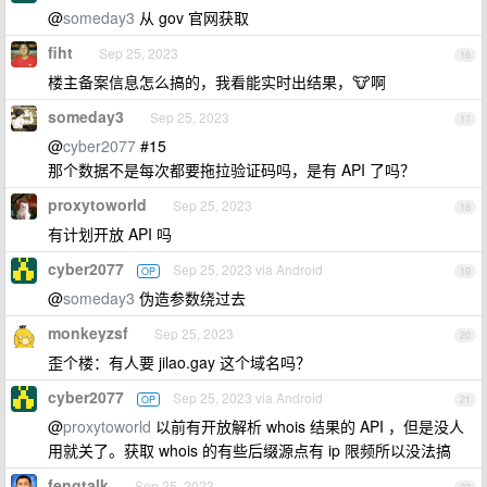
@
someday3
从 gov 官网获取
fiht
Sep 25, 2023
16
楼主备案信息怎么搞的，我看能实时出结果，🐮啊
someday3
Sep 25, 2023
17
@
cyber2077
#15
那个数据不是每次都要拖拉验证码吗，是有 API 了吗？
proxytoworld
Sep 25, 2023
18
有计划开放 API 吗
cyber2077
Sep 25, 2023 via Android
OP
19
@
someday3
伪造参数绕过去
monkeyzsf
Sep 25, 2023
20
歪个楼：有人要 jilao.gay 这个域名吗？
cyber2077
Sep 25, 2023 via Android
OP
21
@
proxytoworld
以前有开放解析 whois 结果的 API ，但是没人
用就关了。获取 whois 的有些后缀源点有 ip 限频所以没法搞
fengtalk
Sep 25, 2023