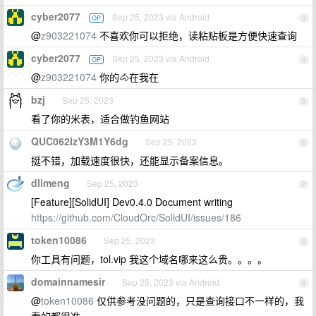
cyber2077
Sep 25, 2023 via Android
OP
3
@
z903221074
不喜欢你可以拒绝，读粘贴板是方便快速查询
cyber2077
Sep 25, 2023 via Android
OP
4
@
z903221074
你的🐴在我在
bzj
Sep 25, 2023
5
看了你的米表，适合做钓鱼网站
QUC062IzY3M1Y6dg
Sep 25, 2023
6
挺不错，加载速度很快，还能显示备案信息。
dlimeng
Sep 25, 2023
7
[Feature][SolidUI] Dev0.4.0 Document writing
https://github.com/CloudOrc/SolidUI/issues/186
token10086
Sep 25, 2023
8
你工具有问题，tol.vip 我这个域名哪来这么贵。。。。
domainnamesir
Sep 25, 2023 via Android
9
@
token10086
仅供参考没问题的，只是查询接口不一样的，我