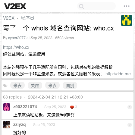
V2EX
程序员
›
写了一个 whois 域名查询网站: who.cx
By
cyber2077
at Sep 25, 2023 · 6503 views
https://who.cx
纯公益网站，温柔使用
本站的强项在于几乎适配所有国别，包括对杂乱的数据解析
同时我也是一个非主流米农，欢迎各位关顾我的米表：
http://ddd.me
米表
关顾
米农
国别
68 replies
•
2024-02-04 21:12:21 +08:00
z903221074
Sep 25, 2023
3
1
上来就读粘贴板，来这送🐎的吗？
zzlyzq
Sep 25, 2023
2
挺好的