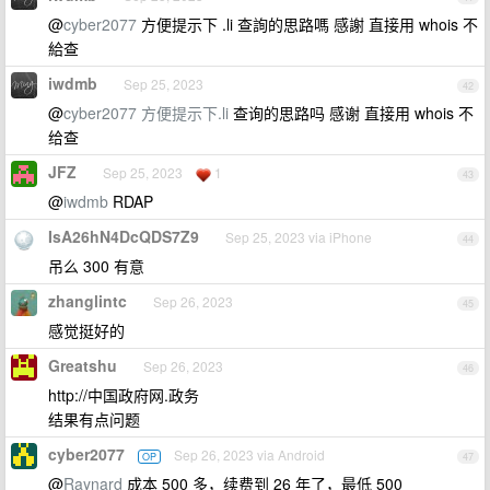
@
cyber2077
方便提示下 .li 查詢的思路嗎 感謝 直接用 whois 不
給查
iwdmb
Sep 25, 2023
42
@
cyber2077
方便提示下.li
查询的思路吗 感谢 直接用 whois 不
给查
JFZ
Sep 25, 2023
1
43
@
iwdmb
RDAP
IsA26hN4DcQDS7Z9
Sep 25, 2023 via iPhone
44
吊么 300 有意
zhanglintc
Sep 26, 2023
45
感觉挺好的
Greatshu
Sep 26, 2023
46
http://中国政府网.政务
结果有点问题
cyber2077
Sep 26, 2023 via Android
OP
47
@
Raynard
成本 500 多，续费到 26 年了，最低 500