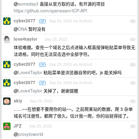
@
someday3
直接从官方取的话，有开源的项目
https://github.com/openeasm/ICP-API
cyber2077
Sep 25, 2023 via Android
OP
30
@
DNA
暂时没有
love4taylor
Sep 25, 2023
31
体验难绷。查完一个域名之后点进输入框直接弹粘贴菜单导致无
法退格，同时也无法双击选中全部字符。
cyber2077
Sep 25, 2023 via Android
OP
32
@
Love4Taylor
粘贴菜单是浏览器自带的吧，js 能关掉吗
cyber2077
Sep 25, 2023 via Android
OP
33
@
Love4Taylor
关掉了，谢谢提醒
skiy
Sep 25, 2023
34
……~~在想要不要爬你的站~~。之前爬某站的数据，爬 3 杂单
域名可注册性，都爬了很久。估计我一爬，你的站就得挂了。
JFZ
Sep 25, 2023
35
@
proxytoworld