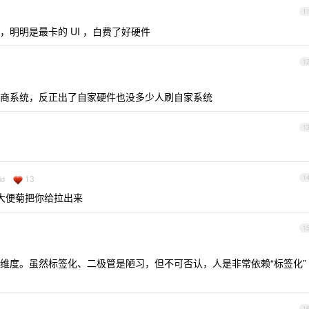
1
明明是最卡的 UI ，白费了好硬件
1
商系统，反正出了自家硬件也没多少人刷自家系统
1
13
id
1
之大便菊把你给拉出来
1
维度。虽然标签化、二极管是陋习，但不可否认，人是非常依赖“标签化”
1