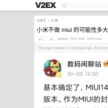
V2EX
小米
›
小米不做 miui 的可能性多
povvoq
·
Oct 9, 2023
· 5453 views
1
This topic created in 1033 days ago, the inf