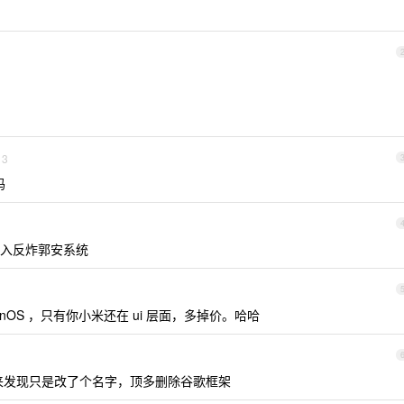
3
吗
入反炸郭安系统
OriginOS ，只有你小米还在 ui 层面，多掉价。哈哈
头来发现只是改了个名字，顶多删除谷歌框架