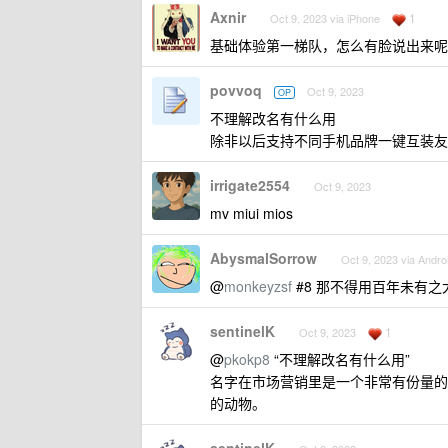
Axnir
1
Oct 9, 2023 via iPhone
基础体验第一梯队，怎么有脸说出来呢，
povvoq
Oct 9, 2023
OP
不理解改名有什么用
除非以后支持不同手机品牌一键互装友
irrigate2554
Oct 9, 2023
mv miui mios
AbysmalSorrow
Oct 9, 2023 via Andro
@
monkeyzsf
#8 那不得用百年未有
sentinelK
1
Oct 9, 2023
@
pkokp8
“不理解改名有什么用”
名字在市场营销里是一个非常有份量的
的动物。
sentinelK