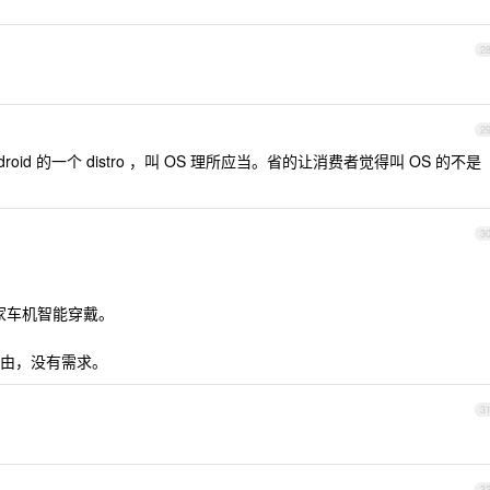
2
2
oid 的一个 distro ，叫 OS 理所应当。省的让消费者觉得叫 OS 的不是
3
米家车机智能穿戴。
由，没有需求。
3
3