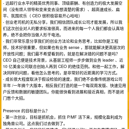
- 远超行业水平的精英优秀同事、顶级薪酬、有创造力的极大发展空
间（没有烦人领导和变来变去没想清楚的需求）、超高速成长、扁
平、氛围欢乐（ CEO 很积极容易开心哈哈）
- 创业老司机的无私分享，我们相信团队成长公司才能发展，所以我
们这次创业对人的要求标准很高，而进来的每一个人我们都会认真培
养，绝不会把你当做人形干电池。
- 我们非常乐意分享我们的创业方法论和业务思考，比如你是工程
师，技术好很重要，但如果也有业务 sense ，那就能解决更高层次的
开放性问题；我们最不希望看到的，就是在解决错的问题不是吗？
CEO 自己便是技术背景，从基层工程师一步步做到业务 leader 、近
10 亿美金公司联合创始人再到 CEO 的绝佳范例。和他一起工作，解
决同样的问题，看他怎么思考的，是非常好的近距离的学习方式。
- 成长很大程度取决于假设检验的速度，我们绝不会像传统游戏公司
半年 /一年搞个大版本，相反我们打造的是一个每双周发版、快速见用
户反馈和数据的敏捷团队。你能很快看到进展和接近真相，而不是闭
门憋个大招。
Presence 的目标是什么？
- 第一次创业，目标是抓机会，抓住 P/MF 活下来，规模化盈利成为
独角兽公司。这点我们过去做到了。