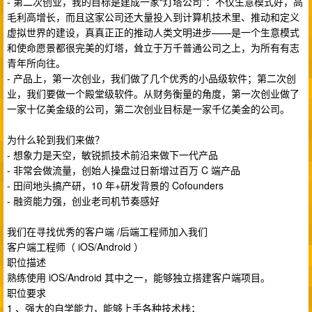
- 第二次创业，我的目标是建成一家“灯塔公司”：不仅生意模式好，高
毛利高增长，而且这家公司还大量投入到计算机技术里、推动和定义
虚拟世界的建设，真真正正的推动人类文明进步——是一个生意模式
和使命愿景都很完美的灯塔，耸立于万千普通公司之上，为所有有志
青年所向往。
- 产品上，第一次创业，我们做了几个优秀的小品级软件；第二次创
业，我们要做一个殿堂级软件。从财务衡量的角度，第一次创业做了
一家十亿美金级的公司，第二次创业目标是一家千亿美金的公司。
为什么轮到我们来做？
- 想象力是天空，敏锐抓技术前沿来做下一代产品
- 非常会做流量，创始人操盘过日新增过百万 C 端产品
- 田间地头搞产研，10 年+研发背景的 Cofounders
- 融资能力强，创业老司机节奏感好
我们在寻找优秀的客户端 /后端工程师加入我们
客户端工程师（ iOS/Android ）
职位描述
熟练使用 iOS/Android 其中之一，能够独立搭建客户端项目。
职位要求
1 、强大的自学能力，能够上手各种技术栈；