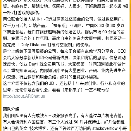
资。有趣有爱，脚踏实地。氛围好，人很少，下班后愿意一起吃饭 /喝
一杯 /打游戏的那种。
两位联合创始人从 0-1 打造过两家过亿美金的公司，做过数亿用户、
过千万日活的 C 端产品，「福布斯」亚洲区、中国区 30 位 30 岁以
下商业领袖。我们在组建超精英的创始团队，提供市场 90 分位的薪
酬、充满活力的工作氛围、高度自由的创造力发展空间，共同驱动一
起完成「 Defy Distance 打破时空限制」的使命。
是个上级给下属写周报的公司，每次周会都有点像学习分享会，CEO
会给大家分享新认知和公司最新进展、决策和背后的思考。信息流动
速度快，创业 Day1 就全员用飞书，大家都第一时间知道彼此在做什
么；重视知识沉淀，内部知识库里有大量创业、产研、业内先进生产
力交流、行业调研和周会总结，绝对的宝藏武林秘籍。
这个介绍不仅包含我们的 JD ，还包括十年来对创业、行业和商业的
思考，无论你是否看机会，看看（来都来了）一定不吃亏😜
http://about.ARChat.us
团队介绍
我们团队里有人完成铁人三项兼摄影高手，有人造过单片机电吉他，
有人会讲流利六国语言，有三个人减过 50 斤并保持住，好几位都维
护自己的英文 /技术博客，还有回答过百万访问的 stackoverflow 小哥