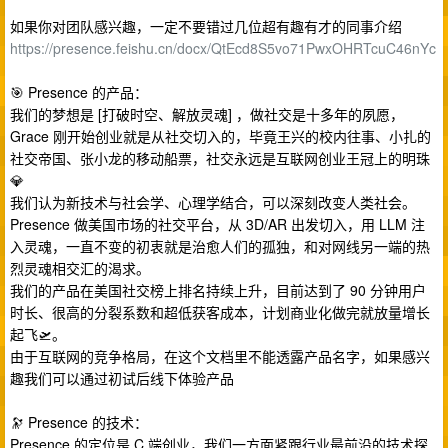
如果你对团队感兴趣，一定不要错过几位超有趣有才的同事介绍
https://presence.feishu.cn/docx/QtEcd8S5vo71PwxOHRTcuC46nYc
🎯 Presence 的产品：
我们的梦想是 [打破时空、解放灵魂] ，做社交是十多年的夙愿，
Grace 刚开始创业就是从社交切入的，毕竟王兴的校内往事、小扎的
社交帝国、张小龙的移动船票，社交永远是互联网创业王冠上的明珠
💎
我们认为新技术与社会学、心理学结合，可以深刻改变人类社会。
Presence 做美国市场的社交平台，从 3D/AR 出发切入，用 LLM 注
入灵魂，一直不变的初衷就是治愈人们的孤独，和对网线另一端的热
烈灵魂相交汇的渴求。
我们的产品在美国社交榜上排名持续上升，目前达到了 90 分钟用户
时长、很高的分裂系数和超低获客成本，计划商业化做完就放量增长
起飞🛫。
由于互联网的竞争格局，在这个文档里不能透露产品名字，如果感兴
趣我们可以通过初试后线下体验产品
🔭 Presence 的技术：
Presence 的定位是 C 端创业，我们一方面紧跟行业最前沿的技术探