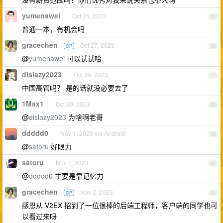
yumenawei
Oct 26, 2023
25
普通一本，有机会吗
gracechen
Oct 27, 2023
OP
26
@
yumenawei
可以试试哈
dislazy2023
Oct 30, 2023
27
中国高管吗？ 是的话就没必要去了
1Max1
Oct 30, 2023
28
@
dislazy2023
为啥啊老哥
ddddd0
Nov 1, 2023 via Android
29
@
satoru
好眼力
satoru
Nov 1, 2023
30
@
ddddd0
主要是靠记忆力
gracechen
Nov 2, 2023
OP
31
感恩从 V2EX 招到了一位很棒的后端工程师，客户端的同学也可
以看过来呀