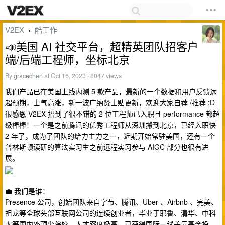
V2EX
酷工作
›
📣美国 AI 社交平台，超精英团队招客户
端/后端工程师，坐标北京
By
gracechen
at Oct 16, 2023 · 8047 views
我们产品已在美国上线内测 5 款产品，最新的一个数据和用户反馈远
超预期，士气高涨，新一波广纳贤士贴更新，欢迎大家自荐 /推荐 :D
很感恩 V2EX 招到了很不错的 2 位工程师已入职且 performance 都超
级棒棒！一个是之前腾讯的优秀工程师从深圳搬到北京，已经入职快
2 年了，成为了团队的给力主力之一，近期开始常驻美国，还有一个
普林斯顿读研的算法实习生之前远程实习参与 AIGC 部分也很有进
展。
💼 我们是谁：
Presence 公司，创始团队来自字节、腾讯、Uber 、Airbnb 、完美、
祖龙等全球头部互联网公司的连续创业者，毕业于耶鲁、清华、中科
大等国内外顶尖院校，人才密度极高，已获得国际一线美元基金投