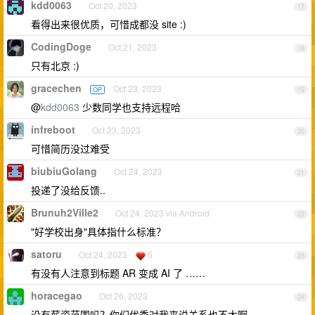
kdd0063
Oct 20, 2023
17
看得出来很优质，可惜成都没 site :)
CodingDoge
Oct 21, 2023
18
只有北京 :)
gracechen
Oct 23, 2023
OP
19
@
kdd0063
少数同学也支持远程哈
infreboot
Oct 23, 2023
20
可惜简历没过难受
biubiuGolang
Oct 24, 2023
21
投递了没给反馈..
Brunuh2Ville2
Oct 24, 2023 via Android
22
"好学校出身"具体指什么标准？
satoru
Oct 24, 2023
5
23
有没有人注意到标题 AR 变成 AI 了 ……
horacegao
Oct 26, 2023
24
没有薪资范围吗？你们优秀对我来说关系也不大啊