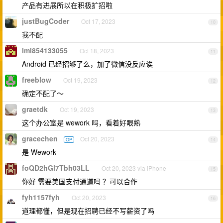
产品有进展所以在积极扩招啦
justBugCoder
Oct 17, 2023
10
我不配
lml854133055
Oct 18, 2023
11
Android 已经招够了么，加了微信没反应诶
freeblow
Oct 19, 2023
12
确定不配了～
graetdk
Oct 19, 2023
13
这个办公室是 wework 吗，看着好眼熟
gracechen
Oct 20, 2023
OP
14
是 Wework
foQD2hGl7Tbh03LL
Oct 20, 2023 via iPhone
15
你好 需要美国支付通道吗 ？可以合作
fyh1157fyh
Oct 20, 2023
16
道理都懂，但是现在招聘已经不写薪资了吗