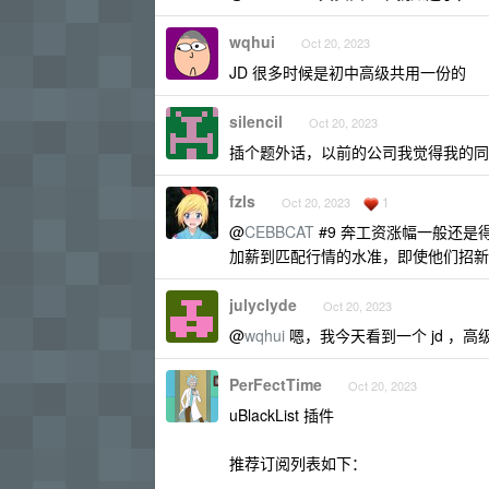
wqhui
Oct 20, 2023
JD 很多时候是初中高级共用一份的
silencil
Oct 20, 2023
插个题外话，以前的公司我觉得我的同
fzls
1
Oct 20, 2023
@
CEBBCAT
#9 奔工资涨幅一般还是
加薪到匹配行情的水准，即使他们招新员
julyclyde
Oct 20, 2023
@
wqhui
嗯，我今天看到一个 jd ，
PerFectTime
Oct 20, 2023
uBlackList 插件
推荐订阅列表如下：