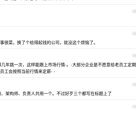
1
1
事很菜，换了个给得起钱的公司，就没这个烦恼了。
1
得几年跳一次，这样能跟上市场行情-。-大部分企业是不愿意给老员工定期
工会按照当前行情来定薪- -
1
高级、架构师、负责人共用一个。不过好歹三个都写在标题上了
1