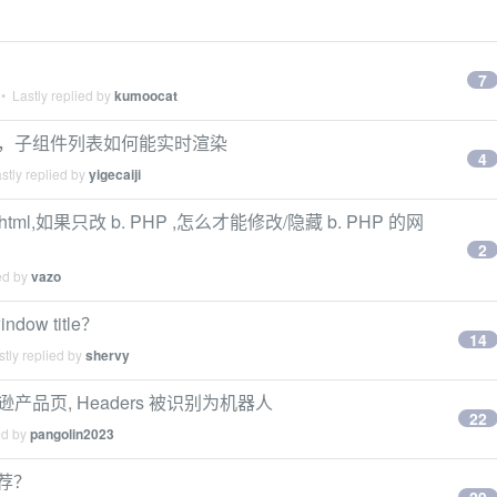
7
• Lastly replied by
kumoocat
件后，子组件列表如何能实时渲染
4
stly replied by
yigecaiji
 a.html,如果只改 b. PHP ,怎么才能修改/隐藏 b. PHP 的网
2
ed by
vazo
ndow title？
14
tly replied by
shervy
取亚马逊产品页, Headers 被识别为机器人
22
ed by
pangolin2023
推荐？