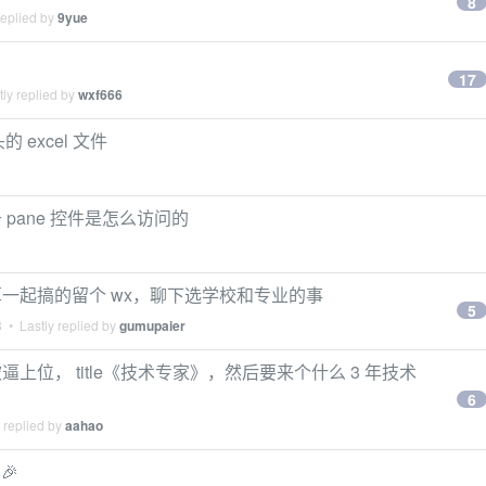
8
replied by
9yue
17
ly replied by
wxf666
头的 excel 文件
m 对于 pane 控件是怎么访问的
一起搞的留个 wx，聊下选学校和专业的事
5
3
• Lastly replied by
gumupaier
位， title《技术专家》，然后要来个什么 3 年技术
6
 replied by
aahao
本🎉