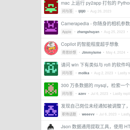
mac 上运行 py2app 打包的 Py
问与答
•
ljlljl0
•
Aug 26, 2023
Camerapedia - 你随身的相
Apple
•
zhangshuyan
•
Aug 25, 2023
• 
Copilot 的智能程度超乎想象
奇思妙想
•
Jimmyisme
•
May 4, 2024
• 
请问 win 下有类似与 rofi 的软件
问与答
•
molika
•
Aug 2, 2023
• Lastly r
300 万条数据的 mysql，检索一个 var
问与答
•
azev
•
Jul 6, 2023
• Lastly repl
发现自己岗位未经通知被调整了
职场话题
•
weeevv
•
Jul 6, 2023
• Lastly
Json 数据通用提取工具，使用 HTML