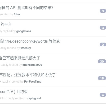
用同样的 API 测试却有不同的结果？
3
 replied by
Fffys
档的平台
3
ly replied by
googlefans
tle/description/keywords 等信息
2
astly replied by
weesky
吗？自己写起来感觉头都大了
30
Lastly replied by
enchilada2020
多都不匹配，还是我水平和认知太低了
18
 Lastly replied by
PerFectTime
, "conf": V } 且约束
4
023
• Lastly replied by
lqzhgood