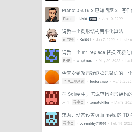
Planet 0.6.15-3 已知问题 2 
Planet
•
Livid
•
Jun 10, 2022
PRO
请教一个树形结构扁平化算法
问与答
•
Kei001
•
Jun 7, 2022
• Lastly r
请教一个 str_replace 替换 花
PHP
•
tangknox1
•
May 20, 2022
• Last
今天受到攻击疑似腾讯微信的一个 0
全球工单系统
•
legiorange
•
Mar 9, 2022
在 Sqlite 中，怎么查询树形结构的
1
程序员
•
tomatokiller
•
Mar 3, 202
求助，动态设置页面 meta 的 T
程序员
•
oceanbhy71000
•
Feb 18, 202