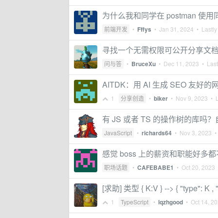
为什么我和同学在 postman 使
前端开发
•
Fffys
•
Jan 31, 2024
• Lastly
寻找一个无需权限可公开分享文
问与答
•
BruceXu
•
Dec 11, 2023
• Last
AITDK：用 AI 生成 SEO 友好的网站 ti
1
分享创造
•
biker
•
Nov 9, 2023
• L
有 JS 或者 TS 的操作树的库
JavaScript
•
richards64
•
Nov 3, 2023
• 
感觉 boss 上的薪资和职能好
职场话题
•
CAFEBABE1
•
Oct 20, 2023
•
[求助] 类型 { K:V } --> { "type": K 
1
TypeScript
•
lqzhgood
•
Oct 14, 2