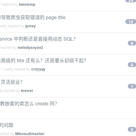
29
 replied by
faketemp
载慢导致爬虫获取错误的 page title
10
stly replied by
jymsy
vice 中判断还是直接用动态 SQL？
6
 replied by
melodysoyan2
高级的 title 还有么？还是要从初级干起？
6
• Lastly replied by
crayygy
有灵活就业？
1
ly replied by
testver
请教嵌套的类怎么 create 阿？
员的问题
8
eplied by
MiketsuSmasher