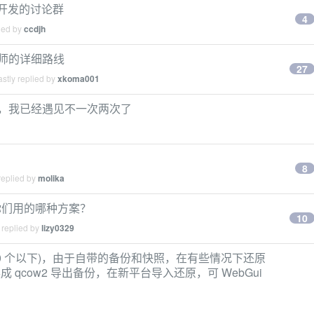
ios 开发的讨论群
4
ied by
ccdjh
程师的详细路线
27
stly replied by
xkoma001
le 么，我已经遇见不一次两次了
？
8
replied by
molika
你们用的哪种方案？
10
 replied by
lizy0329
机(10 个以下)，由于自带的备份和快照，在有些情况下还原
 qcow2 导出备份，在新平台导入还原，可 WebGui