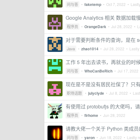
问与答
•
faketemp
•
Oct 7, 2022
• Lastly
Google Analytics 相关 数据加
程序员
•
OrangeDark
•
Jul 28, 2022
• La
对于需要判断条件的查询，是在 ser
Java
•
zhao1014
•
Jul 28, 2022
• Lastly
工作 5 年出去读书，再就业的时候
问与答
•
WhoCanBeRich
•
Jul 17, 2022
现在是不是没有居民社保了？只
职场话题
•
julyclyde
•
Jul 8, 2022
• Last
有使用过 protobufjs 的大佬吗，
程序员
•
firhome
•
Jun 28, 2022
请教大佬一个关于 Python 类成
问与答
•
yaron
•
Jun 18, 2022
• Lastly r