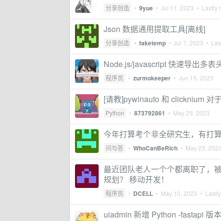
分享创造
•
9yue
•
Jul 11, 2023
• Lastly 
Json 数据通用提取工具[离线]
分享创造
•
faketemp
•
Jul 7, 2023
• Last
Node.js/javascript 快速导出多表
程序员
•
zurmokeeper
•
Jun 15, 2023
[请教]pywinauto 和 clickniu
Python
•
873792861
•
May 29, 2023
今年打算考个非全研究生，有打算
问与答
•
WhoCanBeRich
•
May 23, 202
最近团队老人一个个都离职了，被逼上
规划？ 移动开发！
程序员
•
DCELL
•
May 10, 2023
• Lastly
uiadmin 新增 Python -fastapi 版