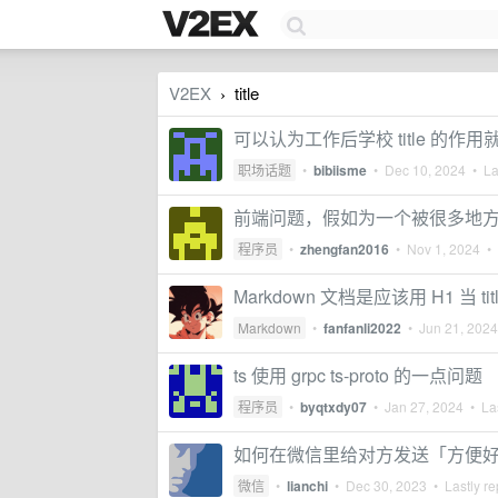
V2EX
title
›
可以认为工作后学校 title 的作
职场话题
•
bibiisme
•
Dec 10, 2024
• Las
前端问题，假如为一个被很多地
程序员
•
zhengfan2016
•
Nov 1, 2024
• 
Markdown 文档是应该用 H1 当 title
Markdown
•
fanfanli2022
•
Jun 21, 2024
ts 使用 grpc ts-proto 的一点问题
程序员
•
byqtxdy07
•
Jan 27, 2024
• Las
如何在微信里给对方发送「方便
微信
•
lianchi
•
Dec 30, 2023
• Lastly re