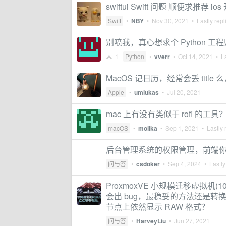
swiftui Swift 问题 顺便求推荐 
Swift
•
NBY
•
Nov 30, 2021
• Lastly repl
别喷我，真心想求个 Python 工
1
Python
•
vverr
•
Oct 14, 2021
• La
MacOS 记日历，经常会丢 tit
Apple
•
umlukas
•
Jul 20, 2021
mac 上有没有类似于 rofi 的工具
macOS
•
molika
•
Sep 1, 2021
• Lastly 
后台管理系统的权限管理，前端
问与答
•
csdoker
•
Sep 4, 2024
• Lastly
ProxmoxVE 小规模迁移虚拟
会出 bug，最稳妥的方法还是转换成
节点上依然显示 RAW 格式？
问与答
•
HarveyLiu
•
Jun 27, 2021