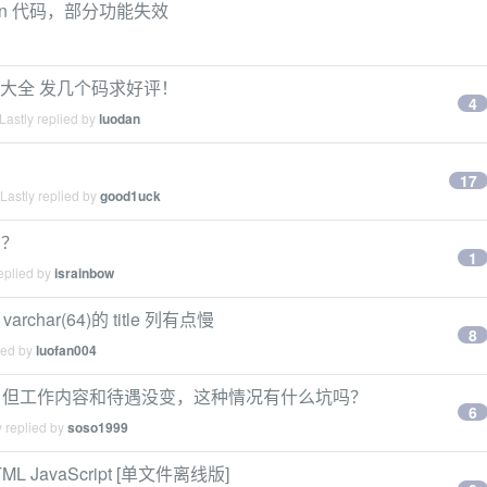
thon 代码，部分功能失效
机参数大全 发几个码求好评！
4
Lastly replied by
luodan
17
Lastly replied by
good1uck
吗？
1
eplied by
israinbow
char(64)的 title 列有点慢
8
ied by
luofan004
，但工作内容和待遇没变，这种情况有什么坑吗？
6
 replied by
soso1999
 JavaScript [单文件离线版]