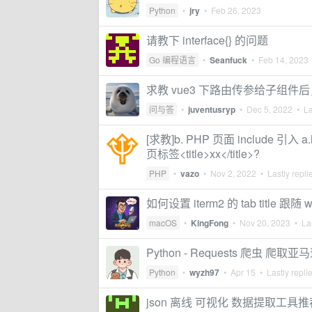
Python
•
jry
•
Feb 26, 2023
请教下 interface{} 的问题
Go 编程语言
•
Seanfuck
•
Feb 14, 2023
求教 vue3 下路由传参给子组
问与答
•
juventusryp
•
Dec 5, 2022
• La
[求教]b. PHP 页面 include 引入
页标签<title>xx</title>?
PHP
•
vazo
•
Nov 2, 2022
• Lastly repli
如何设置 iterm2 的 tab title 跟随 wi
macOS
•
KingFong
•
Nov 20, 2023
• Las
Python - Requests 爬虫 爬
Python
•
wyzh97
•
Apr 15
• Lastly repli
json 离线 可视化 数据提取工具