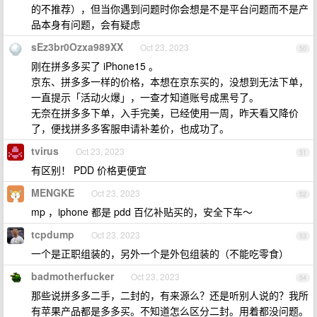
的不推荐），但当你遇到问题时你会想是不是平台问题而不是产
品本身有问题，会有疑虑
sEz3br0Ozxa989XX
Oct 23, 2023
50
刚在拼多多买了 iPhone15 。
京东、拼多多一样的价格，本想在京东买的，没想到无法下单，
一直提示「活动火爆」，一查才知道账号成黑号了。
无奈在拼多多下单，入手完美，已经使用一周，昨天看又降价
了，便找拼多多客服申请补差价，也成功了。
tvirus
Oct 23, 2023
51
有区别！ PDD 价格更便宜
MENGKE
Oct 23, 2023
52
mp ，iphone 都是 pdd 百亿补贴买的，安全下车～
tcpdump
Oct 23, 2023
53
一个是正职组装的，另外一个是外包组装的（不能吃零食）
badmotherfucker
Oct 23, 2023
54
那些说拼多多二手，二封的，有来源么？还是听别人说的？我所
有苹果产品都是多多买。不知道怎么区分二封。用着都没问题。