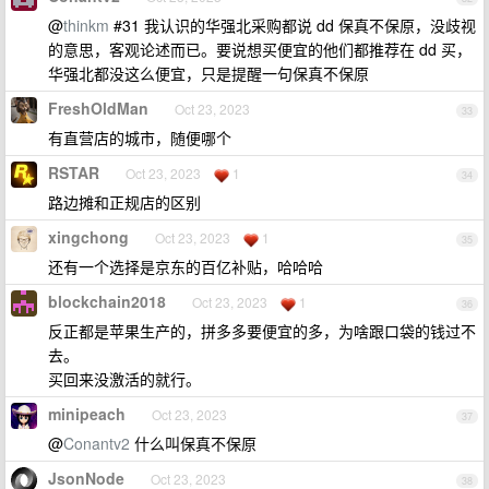
@
thinkm
#31 我认识的华强北采购都说 dd 保真不保原，没歧视
的意思，客观论述而已。要说想买便宜的他们都推荐在 dd 买，
华强北都没这么便宜，只是提醒一句保真不保原
FreshOldMan
Oct 23, 2023
33
有直营店的城市，随便哪个
RSTAR
Oct 23, 2023
1
34
路边摊和正规店的区别
xingchong
Oct 23, 2023
1
35
还有一个选择是京东的百亿补贴，哈哈哈
blockchain2018
Oct 23, 2023
1
36
反正都是苹果生产的，拼多多要便宜的多，为啥跟口袋的钱过不
去。
买回来没激活的就行。
minipeach
Oct 23, 2023
37
@
Conantv2
什么叫保真不保原
JsonNode
Oct 23, 2023
38