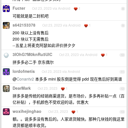
Fucter
Oct 23, 2023 via Android
1
8
可能就是是二封机吧
s642153378
Oct 23, 2023 via Android
1
9
200 块以上没有售后
200 块以下无需售后
--五星上将麦克阿瑟如此评价拼夕夕
3IOhG7M0knRu5UlC
Oct 23, 2023 via Android
1
10
拼多多必二手 京东偶尔
lordofmetis
Oct 23, 2023 via Android
11
@
Conantv2
本多多 mini 股东倒是觉得 pdd 现在售后好到离谱
DearMark
Oct 23, 2023
1
12
拼多多是传统的经销商渠道货，是市场价，多多再补贴一点（百
亿补贴），手机颜色不受欢迎的话，优惠大
woxihejinghao
Oct 23, 2023
1
13
额。。说多多没有售后的。人家退货贼快。那种几块钱的我这里
退货都是顺丰收货。