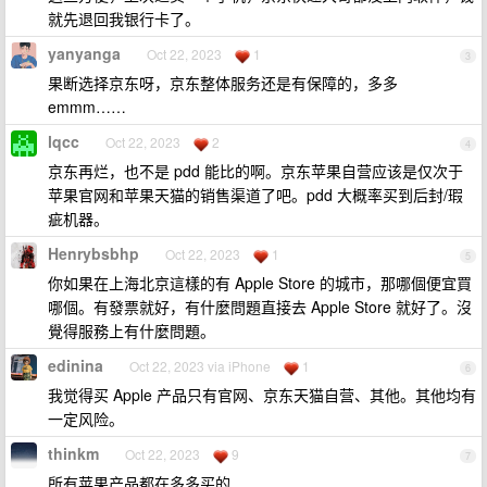
就先退回我银行卡了。
yanyanga
Oct 22, 2023
1
3
果断选择京东呀，京东整体服务还是有保障的，多多
emmm……
lqcc
Oct 22, 2023
2
4
京东再烂，也不是 pdd 能比的啊。京东苹果自营应该是仅次于
苹果官网和苹果天猫的销售渠道了吧。pdd 大概率买到后封/瑕
疵机器。
Henrybsbhp
Oct 22, 2023
1
5
你如果在上海北京這樣的有 Apple Store 的城市，那哪個便宜買
哪個。有發票就好，有什麼問題直接去 Apple Store 就好了。沒
覺得服務上有什麼問題。
edinina
Oct 22, 2023 via iPhone
1
6
我觉得买 Apple 产品只有官网、京东天猫自营、其他。其他均有
一定风险。
thinkm
Oct 22, 2023
9
7
所有苹果产品都在多多买的