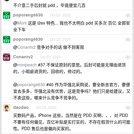
不介意二手后封就 pdd ，毕竟便宜几百
poporange630
Oct 23, 2023
39
@
Morii
这是 i2ex 特色... 我也不太明白 pdd 买多次 百亿 全部安
全下车
poporange630
Oct 23, 2023
40
@
Conantv2
竞争对手的话 做不到客观
Conantv2
Oct 23, 2023
41
@
minipeach
#37 不保证原封的意思。后封可能是无理由退货
的，小瑕疵退货的，回收的，修过的。
@
poporange630
#40 作为华强北采购说，要全新去官方，要便
宜去多多，华强北没有优势，这是竞争吗？他们只是给建议，又
不卖这些，哪来什么竞争不竞争的。
daodao
Oct 23, 2023
42
买数码产品，iPhone 这些，当然是在 PDD 买啊、、、对 PDD
不要有任何偏见，百亿补贴是实打实的，不存在假货什么的可能
性。PDD 售后也是偏向买家的。