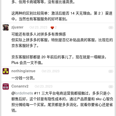
多、信用卡商城等等，没有谁比谁高贵。
这两种的区别比较简单：激活后能否 14 天无理由。第 2 ）渠道
中，当然也有客服服务的好坏差别。
zjuster
Oct 23, 2023
2
20
可能还有很多人对拼多多有畏惧感
但实际上拼多多的客服，特别是百亿补贴品类的客服，比现在的
京东客服好多了。
京东客服好那都是 20 年前后的事儿了，现在就是一塌糊涂，
Plus 会员一文不值。
nothingistrue
Oct 23, 2023
21
一分钱一分货。
Conantv2
Oct 23, 2023
22
@
lordofmetis
#11 三大平台电商运营我都接触过，多多只是小
额售后好，这个好是有隐性成本的，通过产品质量和 sku 心智负
担分摊给每一个买家。尾货都是多多消化，就看你要省心还是省
钱。