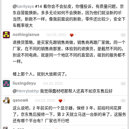
@
banliyaya
#14 看你会不会扯皮，你懂投诉，有质量问题，京
东自营能换新。多多无论如何不会换新，因为他们就没新的🤣
当然，新款不一样，像我前面说的新款，零件还比较少，安全下
车概率很大
nothingistrue
Oct 23, 2023
1
23
退换货策略，是买家先跟销售商做，销售商再跟厂家做。同一个
厂家，在不同的销售商那里，体验到的退换货，是截然不同的。
别说不同电商，就是同一个地区不同的直营店，碰到的服务都不
一样。
楼上那个人，就别大放厥词了。
liuxingdeyu
Oct 23, 2023
24
@
Henrybsbhp
我觉得蠢材吧那帮人还真不如京东售后好
qsnow6
Oct 23, 2023
2
25
这么说吧，2 年前买的一个显示器，保修 3 年，前段时间花屏
了，京东售后报修一下，第 2 天就立马送一台新的来了，这服务
还有哪个平台有？厂家也不行吧