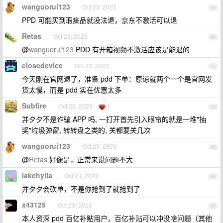
wanguorui123
Oct 23, 2023
43
PPD 可能买到瑕疵品就没法退，京东不激活可以退
Retas
Oct 23, 2023
44
@
wanguorui123
PDD 有开箱视频不激活应该是能退的
closedevice
Oct 23, 2023
45
今天刚在官网退了，准备 pdd 下单：原谅就两个一个是官网发
货太慢，而是 pdd 实在优惠太多
Subfire
Oct 23, 2023
1
46
并夕夕不是诈骗 APP 吗, 一打开首先引入眼帘的就是一堆"抽
奖"垃圾弹窗, 转转盘之类的, 关都要关几次
wanguorui123
Oct 23, 2023
47
@
Retas
好像是，正常来说问题不大
lakehylia
Oct 23, 2023
48
并夕夕会砍单，不是你抢到了就抢到了
x43125
Oct 23, 2023
49
本人资深 pdd 百亿补贴用户，百亿补贴可以冲没啥问题（其他