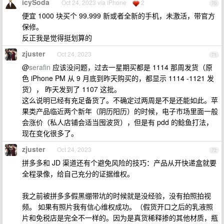
icySoda
Oct 24, 2023 via iPhone
2
70
便宜 1000 块买个 99.999 新或者全新的手机，未激活，带官方
保修。
反正我是觉得挺划算的
zjuster
Oct 24, 2023
71
@
serafin
应该没问题，过去一星期买都是 1114 那周发货（原
色 iPhone PM 从 9 月底到昨天购买的，都显示 1114 -1121 发
货）， 昨天发到了 1107 这批。
这么说明已经有充足备货了。不确定过两周是不是还能如此。苹
果类产品临近两个新年（阴历阳历）的时候，电子市场里面一般
会涨价（私人店铺会适当囤波货），但是有 pdd 的鲶鱼打法，
现在变化很多了。
zjuster
Oct 24, 2023
72
拼多多和 JD 渠道还有个避免风险的技巧：产品从开快递盒就要
全程录像，给自己充分的证据维权。
我之前被拼多多假黑绷带坑的时候就是没经验，没有拍照拍视
频。 如果有照片我有信心维权成功。（假货开口之后的乳液照
片和免税店是完全不一样的。因为是真货稀释掺的其他材质，瓶