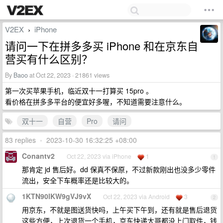
V2EX
iPhone
›
请问一下在拼多多买 iPhone 和在京东自
营买有什么区别？
By
Baoo
at Oct 22, 2023 · 21861 views
第一次买苹果手机，临近双十一打算买 15pro 。
看价格在拼多多平台的便宜好多喔，不知道需要注意什么。
双十一
自营
Pro
请问
83 replies
•
2023-10-30 16:32:25 +08:00
Conantv2
Oct 22, 2023 via iPhone
1
1
那肯定 jd 售后好。dd 保真不保原，不过新款刚出也没多少零件
流出，安全下车概率还是比较大的。
1KTN90lKW9gVJ9vX
Oct 22, 2023 via Android
3
2
用京东，不就是图送货快吗，上午买下午到，还有就是售后退货
这些方便，上次退货一个手机，京东快递大哥都没上门取件，钱