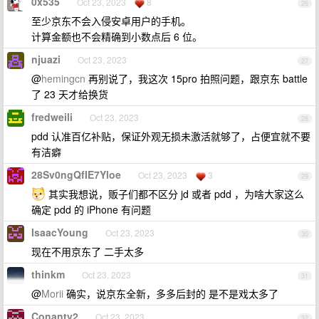
0x535
Oct 23, 2023
8
26
至少京东不会入侵安卓用户的手机。
计算金额也不会精确到小数点后 6 位。
njuazi
Oct 23, 2023
27
@
hemingcn
再别说了，我这次 15pro 拍照问题，跟京东 battle
了 23 天才给换货
fredweili
Oct 23, 2023
28
pdd 认准百亿补贴，保证外观无损未激活就够了，占便宜就不要
有洁癖
28Sv0ngQfIE7Yloe
Oct 23, 2023
3
29
其实我想说，贩子们都不区分 jd 或者 pdd ，为啥大家这么
确定 pdd 的 iPhone 有问题
IsaacYoung
Oct 23, 2023
30
现在不用京东了 二手太多
thinkm
Oct 23, 2023
31
@
Morii
确实，说京东全新，多多后封的 是不是戏太多了
Conantv2
Oct 23, 2023
32