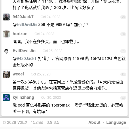
天看价格降到了 11498 ，找客服申请价保，升级了专员处理，
打了个电话就给我退了 300 块，比淘宝好多了
9420JackT
Oct 24, 2023
79
@
EvilDevilJin
256 不是 9999 吗？加价了？
horizon
Oct 24, 2023
80
嘿嘿，我不在多多买，而且也卸载了。
EvilDevilJin
Oct 25, 2023
81
@
9420JackT
打错了 ，官网原价 11999 的 15PM 512G 白色钛
金属版本的
weeei
Oct 25, 2023
82
第一次买苹果手机，在官网上下单是最省心的。14 天内无理由
直接退货。其他渠道包括直营店在退货上都会刁难你。
kylinzhang
Oct 30, 2023
83
我 pdd 百亿补贴买的 15promax ，看是华强北发货的，心理咯
噔一下啊，有坑吗？
© 2026 V2EX · 152ms · 3.9.8.5
About
·
Language