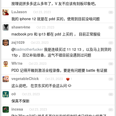
按理说拼多多这么多年了，V 友不应该有刻板印象吧。
LuJason
Oct 23, 2023
55
我的 iphone 12 就是在 pdd 买的，使用到目前没啥问题
shawn4me
Oct 23, 2023
56
macbook pro 和 ip13 都在 pdd 上买的 ， 目前正常服役
zsj1029
Oct 23, 2023
57
@
badmotherfucker
我是连续买过 11 12 13 ，以及马上到货的
15p ，百亿补贴很香，运气不错目前没遇到过问题
Wh1te
Oct 23, 2023
58
PDD 记得开箱到激活全程录像，要是有问题要 battle 有证据
vegetableChick
Oct 23, 2023
1
59
这么说吧， 在京东买的不会这么问 🐶
o0
Oct 23, 2023
60
保真不保新
incesa
Oct 23, 2023
61