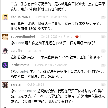
三方二手东有什么好高贵的，无非就是自营快递快一点。在苹果
这块，京东不打狠折就没有任何优势。
zhousir5071
Oct 23, 2023 via iPhone
65
东西我先不评论。我就说一个事实：京东市值 300 多亿美金，
拼多多市值 1300 多亿美金。
superedlimited
Oct 23, 2023 via iPhone
1
66
@
zjuster
啊？你之前不是还在 pdd 买过假的黑绷带的吗？
serafin
Oct 23, 2023
67
谁能看看如果双十一苹果官网买 15 pro 钛色，圣诞节能到不？
lordofmetis
Oct 24, 2023 via Android
68
@
Conantv2
学习了，确实没有在多多上买过大件，小件的售后
确实不错，不扯皮，售后效率很高。
zjuster
Oct 24, 2023
69
@
superedlimited
您说的没错。我现在只买百亿补贴的 3C 类产
品，无法伪造，有 SN 可以举证的。黑绷带只在海南免税带找人
带了。（天猫也有假的，朋友买到假的了）