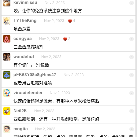
kevinmissu
Nov 2, 2023
2
咬，让你的免疫系统注意到这个地方
TYTheKing
Nov 2, 2023
4
3
喷西瓜霜
congyua
Nov 2, 2023
2
4
三金西瓜霜喷剂
wandehul
Nov 2, 2023
5
有个偏门， 别说话
pFK63Y08c8gHms47
Nov 2, 2023
6
或者用西瓜霜对准喷
virusdefender
Nov 2, 2023
7
快速的话还得是激素，有那种地塞米松溃疡贴
Neil2K
Nov 2, 2023
8
西瓜霜喷剂，还有一种开喉剑喷剂，是薄荷的
mogita
Nov 2, 2023
9
两种喷雾可选，温和一点的：西瓜霜。强效一点的：金喉健。两