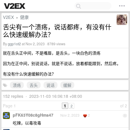
V2EX
健康
›
舌尖有一个溃疡，说话都疼，有没有什
么快速缓解办法？
By
ggp1ot2
at Nov 2, 2023 · 8789 views
就在舌头正中间，不是嘴唇，是舌头，一块白色的溃疡
因为在正中间，别说说话，就是不说话，放着都能蹭到，然后疼。
有没有什么快速缓解的办法？
溃疡
舌头
说话
缓解
152 replies
•
2023-11-03 16:06:18 +08:00
Page 1
1
of 2
2
pFK63Y08c8gHms47
Nov 2, 2023
2
1
吃辣，以毒攻毒