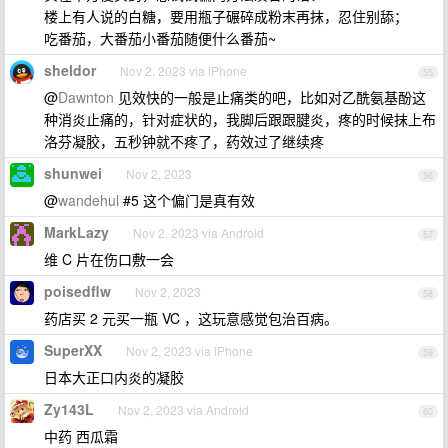
楼上有人说的白糖，要用瓶子碾碎成粉末再抹，忍住别舔；
吃番茄，大番茄小番茄随便什么番茄~
sheldor
Nov 2, 2023 via iPhone
55
@
Dawnton
见效快的一般是止痛类的吧，比如对乙酰氨基酚这
种消炎止痛的，针对症状的，我脚后跟跟腱炎，疼的时候抹上布
洛芬凝胶，五秒钟就不疼了，药效过了继续疼
shunwei
Nov 2, 2023
56
@
wandehul
#5 这个偏门是真有效
MarkLazy
Nov 2, 2023 via Android
57
维 C 片在伤口敷一会
poisedflw
Nov 2, 2023
58
药店买 2 元买一瓶 VC ，这玩意感觉包治百病。
SuperXX
Nov 2, 2023 via iPhone
59
日本大正口内炎的凝胶
Zy143L
Nov 2, 2023 via Android
60
中药 西瓜霜