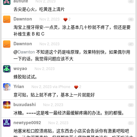
auflute
Nov 2, 2023
45
舌尖是心火，吃黄连上清片
Dawnton
Nov 2, 2023
2
46
淘宝上搜牙得安-一点灵，涂上基本几十秒就不疼了，但还是要
补维生素 B 和 C
Dawnton
Nov 2, 2023
47
@
Dawnton
不知道这个药是啥原理，效果特别快，如果偶尔用
一下的话，我觉得问题应该不大
woyao
Nov 2, 2023
48
蜂胶贴试试。
Yrian
Nov 2, 2023 via iPhone
2
49
意可贴，贴上就不疼了，基本上一片就能好
buxudashi
Nov 2, 2023
50
冰糖。====这是唯一最经济最缓解疼痛的办法。别的都慢。
newtype0092
Nov 2, 2023
51
地塞米松口腔溃疡贴，这东西去小店买会告诉你有激素吧啦吧