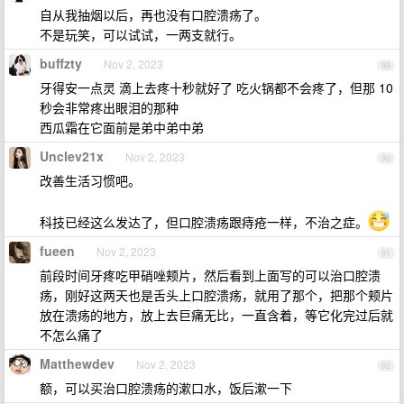
自从我抽烟以后，再也没有口腔溃疡了。
不是玩笑，可以试试，一两支就行。
buffzty
Nov 2, 2023
89
牙得安一点灵 滴上去疼十秒就好了 吃火锅都不会疼了，但那 10
秒会非常疼出眼泪的那种
西瓜霜在它面前是弟中弟中弟
Unclev21x
Nov 2, 2023
90
改善生活习惯吧。
科技已经这么发达了，但口腔溃疡跟痔疮一样，不治之症。
fueen
Nov 2, 2023
91
前段时间牙疼吃甲硝唑颊片，然后看到上面写的可以治口腔溃
疡，刚好这两天也是舌头上口腔溃疡，就用了那个，把那个颊片
放在溃疡的地方，放上去巨痛无比，一直含着，等它化完过后就
不怎么痛了
Matthewdev
Nov 2, 2023
92
额，可以买治口腔溃疡的漱口水，饭后漱一下