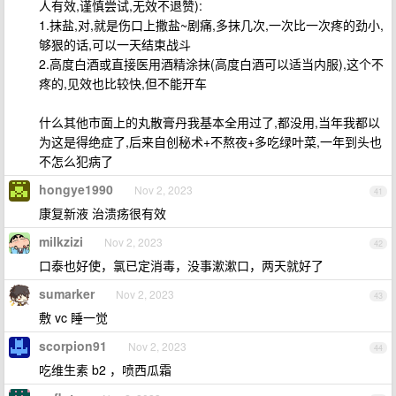
人有效,谨慎尝试,无效不退赞):
1.抹盐,对,就是伤口上撒盐~剧痛,多抹几次,一次比一次疼的劲小,
够狠的话,可以一天结束战斗
2.高度白酒或直接医用酒精涂抹(高度白酒可以适当内服),这个不
疼的,见效也比较快,但不能开车
什么其他市面上的丸散膏丹我基本全用过了,都没用,当年我都以
为这是得绝症了,后来自创秘术+不熬夜+多吃绿叶菜,一年到头也
不怎么犯病了
hongye1990
Nov 2, 2023
41
康复新液 治溃疡很有效
milkzizi
Nov 2, 2023
42
口泰也好使，氯已定消毒，没事漱漱口，两天就好了
sumarker
Nov 2, 2023
43
敷 vc 睡一觉
scorpion91
Nov 2, 2023
44
吃维生素 b2 ，喷西瓜霜