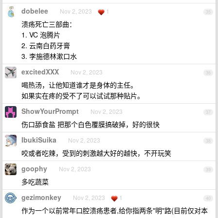
dobelee
Nov 2, 2023
1
35
溃疡死亡三部曲：
1. VC 泡腾片
2. 云南白药牙膏
3. 李施德林漱口水
excitedXXX
Nov 2, 2023
36
喝热汤，让他知道谁才是身体的主任。
如果实在疼的受不了可以试试那种贴片。
ShowYourPrompt
Nov 2, 2023
37
伤口舔食盐 把那个白色覆膜搞破掉，好的很快
IbukiSuika
Nov 2, 2023
38
咬或者吃辣，受到的刺激越大好的越快，不开玩笑
goophy
Nov 2, 2023
39
多吃蔬菜
gezimonkey
Nov 2, 2023
1
40
作为一个以前常年口腔溃疡患者,给你指两条"明"路(目前仅对本