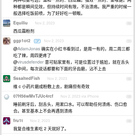
种都是瞬间见效，但持续时间有限，不治溃疡。我严重的时候一
般选择吃饭前喷，为了好好吃一顿畈。
Equiliu
Nov 2, 2023
10
西瓜霜粉剂
ggp1ot2
Nov 2, 2023
OP
11
@
AdamJonas
确实在小红书看到过，是周一有的，周二周三都
吃了辣，周四更疼了
@
virusdefender
意可贴家里有，可是位置过于尴尬，就在舌头
正中间，每次说话都要和下面的牙齿磨，沾不上去
SssaltedFish
Nov 2, 2023
12
维 c 小药片磨成粉敷上去，剧痛但有奇效
07H56wMvTJUc4rcf
Nov 2, 2023 via iPhone
13
睡前刷牙后，刮舌头，用漱口水。可以帮助任何溃疡、伤口愈
合。甚至基本上不会再遇到溃疡
fru1t
Nov 2, 2023
14
我复合维生素吃 2 天就好了。