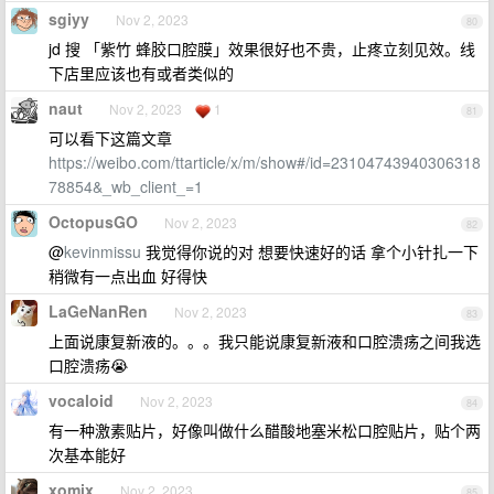
sgiyy
Nov 2, 2023
80
jd 搜 「紫竹 蜂胶口腔膜」效果很好也不贵，止疼立刻见效。线
下店里应该也有或者类似的
naut
Nov 2, 2023
1
81
可以看下这篇文章
https://weibo.com/ttarticle/x/m/show#/id=23104743940306318
78854&_wb_client_=1
OctopusGO
Nov 2, 2023
82
@
kevinmissu
我觉得你说的对 想要快速好的话 拿个小针扎一下
稍微有一点出血 好得快
LaGeNanRen
Nov 2, 2023
83
上面说康复新液的。。。我只能说康复新液和口腔溃疡之间我选
口腔溃疡😭
vocaloid
Nov 2, 2023
84
有一种激素贴片，好像叫做什么醋酸地塞米松口腔贴片，贴个两
次基本能好
xomix
Nov 2, 2023
85