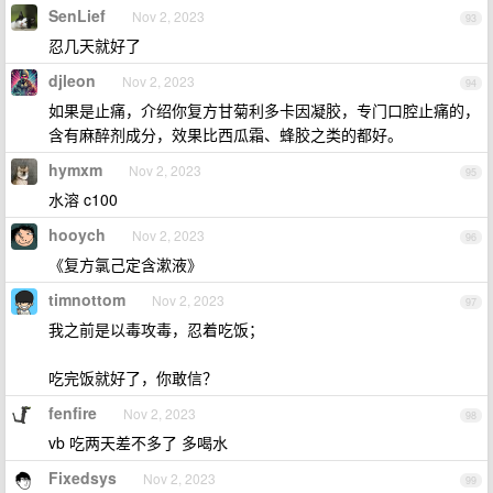
SenLief
Nov 2, 2023
93
忍几天就好了
djleon
Nov 2, 2023
94
如果是止痛，介绍你复方甘菊利多卡因凝胶，专门口腔止痛的，
含有麻醉剂成分，效果比西瓜霜、蜂胶之类的都好。
hymxm
Nov 2, 2023
95
水溶 c100
hooych
Nov 2, 2023
96
《复方氯己定含漱液》
timnottom
Nov 2, 2023
97
我之前是以毒攻毒，忍着吃饭；
吃完饭就好了，你敢信？
fenfire
Nov 2, 2023
98
vb 吃两天差不多了 多喝水
Fixedsys
Nov 2, 2023
99