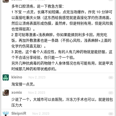
多年口腔溃疡，说一下救急方案：
1 🍑宝 一点灵，长痛不如短痛，点完当场爆炸，炸完 10 分钟可
以直接吃重庆火锅（这东西给我感觉就是直接化学灼伤溃疡面，
然后让溃疡表面形成伪膜，虽然疼，但是特别有用，但是风险我
也觉得挺高）。
2 意可贴等激素+浅表麻醉，你如果能搞到利多卡因，用完吃
饭，再加外敷激素也是一条路（不担心风险，浅表麻醉+上面的
化学灼伤简直无敌）。
3 其他，这个看个人适应性，有的人有几种药物就是能舒服，这
个不合适分享经验，你只能一个一个验。
另外几种抗病毒的药物随个人身体情况也有可能有用，就是甲流
时候那几种药和带状疱疹的。
kleino
Nov 2, 2023
86
淘宝搜一点灵。
xomix
Nov 2, 2023
87
少说了一个，大城市可以去医院，冷冻刀手术也可以，就是钱包
压力大
SleipniR
Nov 2, 2023
88