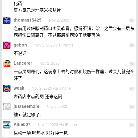
化药
复方氯己定地塞米松贴片
thomas15425
Nov 2, 2023
61
之前用过佐滕制药口炎灵软膏，感觉不错，涂上之后会有一层东
西把伤口隔离开，不过那层东西没了就要再涂。
gabon
Nov 2, 2023 via iPhone
62
不说话
Lancerer
Nov 2, 2023
63
一点灵啊哥们，这玩意上去的时候和烧伤一样痛，过会儿就完全
好了
weak
Nov 2, 2023 via iPhone
64
去药店拿点药啊 还来这问
justseemore
Nov 2, 2023
65
维 c 就足够了.
Alfie007
Nov 2, 2023 via iPhone
66
运动一场 喝热水 好好睡一觉