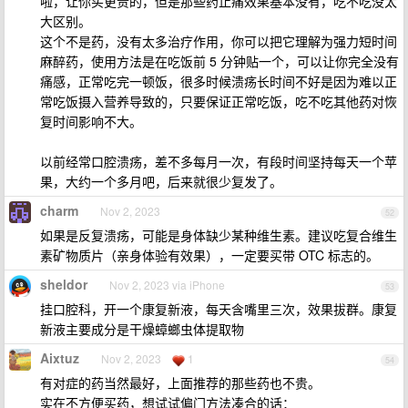
啦，让你买更贵的，但是那些药止痛效果基本没有，吃不吃没太
大区别。
这个不是药，没有太多治疗作用，你可以把它理解为强力短时间
麻醉药，使用方法是在吃饭前 5 分钟贴一个，可以让你完全没有
痛感，正常吃完一顿饭，很多时候溃疡长时间不好是因为难以正
常吃饭摄入营养导致的，只要保证正常吃饭，吃不吃其他药对恢
复时间影响不大。
以前经常口腔溃疡，差不多每月一次，有段时间坚持每天一个苹
果，大约一个多月吧，后来就很少复发了。
charm
Nov 2, 2023
52
如果是反复溃疡，可能是身体缺少某种维生素。建议吃复合维生
素矿物质片（亲身体验有效果），一定要买带 OTC 标志的。
sheldor
Nov 2, 2023 via iPhone
53
挂口腔科，开一个康复新液，每天含嘴里三次，效果拔群。康复
新液主要成分是干燥蟑螂虫体提取物
Aixtuz
Nov 2, 2023
1
54
有对症的药当然最好，上面推荐的那些药也不贵。
实在不方便买药，想试试偏门方法凑合的话：