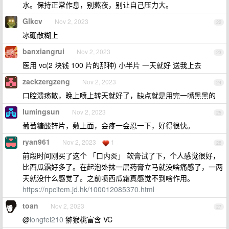
水。保持正常作息，别熬夜，别让自己压力大。
Glkcv
Nov 2, 2023
22
冰硼散糊上
banxiangrui
Nov 2, 2023
23
医用 vc(2 块钱 100 片的那种) 小半片 一天就好 送我上去
zackzergzeng
Nov 2, 2023
24
口腔溃疡散，晚上喷上转天就好了，缺点就是用完一嘴黑黑的
lumingsun
Nov 2, 2023
25
葡萄糖酸锌片，敷上面，会疼一会忍一下，好得很快。
ryan961
Nov 2, 2023
1
26
前段时间刚买了这个 「口内炎」 软膏试了下，个人感觉很好，
比西瓜霜好多了。在起泡处抹一层药膏立马就没啥痛感了，一两
天就没什么感觉了。之前喷西瓜霜真感觉不到啥作用。
https://npcitem.jd.hk/100012085370.html
toan
Nov 2, 2023
27
@
longfei210
猕猴桃富含 VC