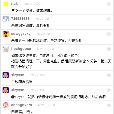
nuk
Nov 2, 2023
28
生吃一个皮蛋，效果超快。
736531683
Nov 2, 2023
29
西瓜霜冰硼散，真的有用
sdwgyzyxy
Nov 2, 2023
30
两块五一小瓶的冰硼散，虽然便宜，但是管用
freshgoose
Nov 2, 2023
31
如果你吃维生素、**散没用，可以试下这个：
把溃疡面清理一下，弄出点血，然后康复新液含 5 分钟，第二天
就会开始好了
xlzyxxn
Nov 2, 2023
32
白砂糖含嘴里
xlzyxxn
Nov 2, 2023
33
@
xlzyxxn
就把白砂糖像药粉一样放到溃疡的地方，然后含着
cocogovern
Nov 2, 2023
34
西瓜霜，很快