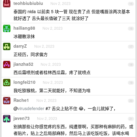
teohbiubiubiu
Nov 2, 2023
15
泰国的 nida 以前卖 5 块一管 现在贵了点 但是嘴唇涂两次基本
就好透了 舌头最长值破了三天 就涂好了
hailiang88
Nov 2, 2023
16
冰硼散涂抹
darryZ
Nov 2, 2023
17
正经历，同求偏方
jianzha52
Nov 2, 2023
18
西瓜霜喷剂或者桂林西瓜霜，疼了就喷点
longfei210
Nov 2, 2023
19
我吃猕猴桃，第二天就能好，不知道为啥
Rache1
Nov 2, 2023
20
@
virusdefender
#7 舌尖上贴不住 😂，一会儿就掉了，
javen73
Nov 2, 2023
21
别搞那些让你感觉疼的东西，纯遭罪啊，买那种有麻醉的药，或
者贴片，贴上之后局部麻醉，然后马上该吃饭吃饭，该喝水喝