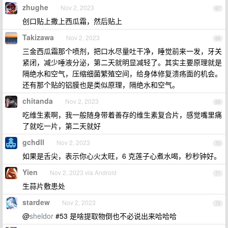
zhughe
Nov 2, 2023
67
创口贴上撒上西瓜霜，然后贴上
Takizawa
Nov 2, 2023
68
三金西瓜霜那个喷剂，把口水尽量吐干净，睡觉前来一发，牙关
紧闭，减少唾液分泌，第二天就明显减轻了。其实主要原理就是
隔绝水和空气，压缩细菌繁殖空间，给身体修复溃疡面的机会。
还有那个贴的铝膜也是类似原理，隔绝水和空气。
chitanda
Nov 2, 2023
69
吃维生素啊，我一般随身带着善存的维生素复合片，感觉嘴里痛
了就吃一片，第二天就好
gchdll
Nov 2, 2023
70
如果是舌尖，表示你心火太旺，6 克莲子心煮水喝，秒秒钟好。
Yien
Nov 2, 2023 via Android
71
生蒜片敷患处
stardew
Nov 2, 2023
72
@
sheldor
#53 是啥提取物倒也不必说出来哈哈哈