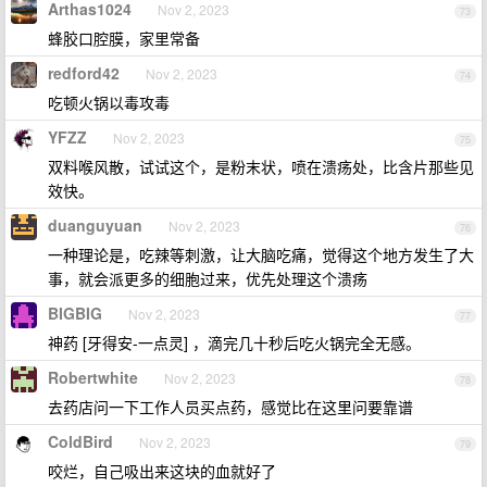
Arthas1024
Nov 2, 2023
73
蜂胶口腔膜，家里常备
redford42
Nov 2, 2023
74
吃顿火锅以毒攻毒
YFZZ
Nov 2, 2023
75
双料喉风散，试试这个，是粉末状，喷在溃疡处，比含片那些见
效快。
duanguyuan
Nov 2, 2023
76
一种理论是，吃辣等刺激，让大脑吃痛，觉得这个地方发生了大
事，就会派更多的细胞过来，优先处理这个溃疡
BIGBIG
Nov 2, 2023
77
神药 [牙得安-一点灵] ，滴完几十秒后吃火锅完全无感。
Robertwhite
Nov 2, 2023
78
去药店问一下工作人员买点药，感觉比在这里问要靠谱
ColdBird
Nov 2, 2023
79
咬烂，自己吸出来这块的血就好了