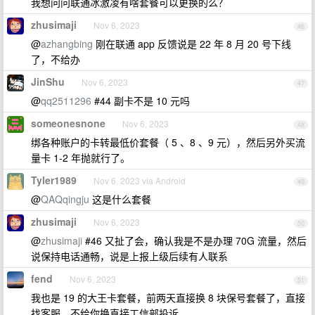
我想问问联通冰激凌有啥套餐可以更换的么？
zhusimaji
Nov 6, 2023
46
@
azhangbing
刚在联通 app 反馈说是 22 年 8 月 20 号下线
了，不给办
JinShu
Nov 6, 2023
47
@
qq2511296
#44 副卡不是 10 元吗
someonesnone
Nov 6, 2023
48
绑各种账户的卡转最低价套餐（ 5 、8 、9 元），然后另外买流
量卡 1-2 年抛就行了。
Tyler1989
Nov 6, 2023 via Android
49
@
QAQqingju
这是什么套餐
zhusimaji
Nov 6, 2023
50
@
zhusimaji
#46 又扯了会，确认我是不是办理 70G 流量，然后
说保持电话通畅，说是上报上级后续有人联系
fend
Nov 6, 2023
51
我也是 19 的大王卡套餐，前两天直接换 8 块保号套餐了，直接
找客服，不给你换直接工信部投诉