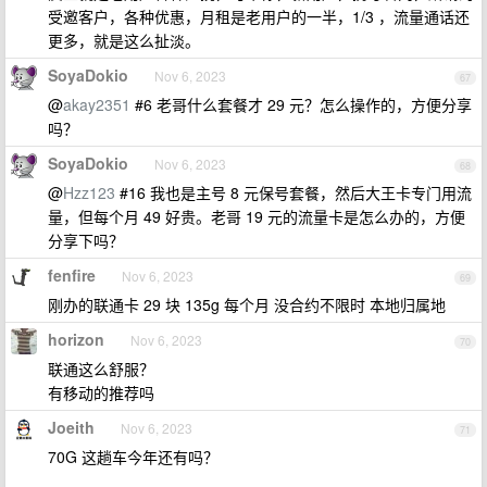
受邀客户，各种优惠，月租是老用户的一半，1/3 ，流量通话还
更多，就是这么扯淡。
SoyaDokio
Nov 6, 2023
67
@
akay2351
#6 老哥什么套餐才 29 元？怎么操作的，方便分享
吗？
SoyaDokio
Nov 6, 2023
68
@
Hzz123
#16 我也是主号 8 元保号套餐，然后大王卡专门用流
量，但每个月 49 好贵。老哥 19 元的流量卡是怎么办的，方便
分享下吗？
fenfire
Nov 6, 2023
69
刚办的联通卡 29 块 135g 每个月 没合约不限时 本地归属地
horizon
Nov 6, 2023
70
联通这么舒服？
有移动的推荐吗
Joeith
Nov 6, 2023
71
70G 这趟车今年还有吗？