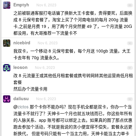
Emptyh
Nov 6, 2023
89
之前被联通客服打电话骗了换新大王卡套餐，贵得要死，后面换
成 8 元保号套餐了，淘宝上买了个河南电信的每月 200g 流量
卡,之前是月费 19 ，用了两个月突然要 49 了，一个月流量 20G
都没用，有大哥推荐一下流量卡不
nicebird
Nov 6, 2023
90
我双卡，一个移动 8 元保号套餐，每个月送 100gb 流量。大王
卡去年有 70g 流量永久。
leoson
Nov 6, 2023
91
改 8 元流量王或其他低月租套餐或携号转网转其他运营商低月租
套餐
然后办个流量卡用
daliusu
Nov 6, 2023
92
@
zictos
那个卡你不能办吗？现在手机全都是双卡，你办一个当
流量卡不就行了？天神卡一个月也就五块钱而已，你这些年所有
的人脉关系、app 账号都可以绑定上去。如果真的图了那点优惠
跑去参加个活动，不就是我说的贪小便宜得不偿失，套餐永远更
新换代， 但是号码只能有一个当主力用，天神卡能当主力单卡