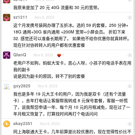
我原来是加了 20 元 40G 流量和 30 元的宽带。
sz1211
Nov 6, 2023
3
这个月发携号装网办理了五折冰。选的 59 的套餐，250 分钟+
18G 通用+30G 省内通用 +200M 宽带+小屏会员。 折扣下来
32. 感觉还可以准备长期用了。 如果他不给你优惠你就真转杯。
现在针对协转转入的用户都有优惠套餐
QlanQ
Nov 6, 2023
1
4
老用户不如狗，蚂蚁大宝卡，恶心人呀，小孩子的电话手表在用
我的副卡
说是因为副卡的原因，转不了别的套餐
gxy2825
Nov 6, 2023
5
我也是多年 19 元大王卡的用户，因为我是双卡（还有个流量
卡），去年打电话让客服帮我转成 8 元保号套餐，客服一听慌
了，说我帮您申请一年、每个月 10 元的月租减免，现在过了一
年月租又恢复了，打算找时间再打个电话问问
akay2351
Nov 6, 2023
6
同上海联通大王卡，几年前算是比较优惠的，现在觉得性价比不