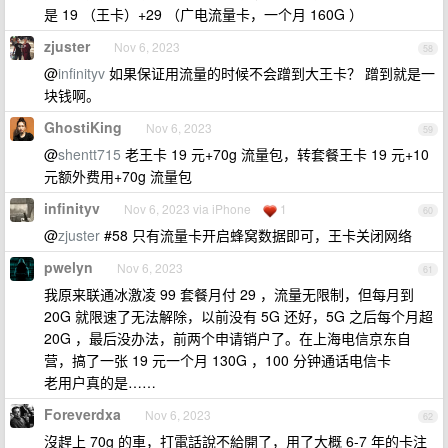
是 19 （王卡）+29 （广电流量卡，一个月 160G ）
zjuster
Nov 6, 2023
58
@
infinityv
如果保证用流量的时候不会蹭到大王卡？ 蹭到就是一
块钱啊。
GhostiKing
Nov 6, 2023
59
@
shentt715
老王卡 19 元+70g 流量包，转套餐王卡 19 元+10
元额外费用+70g 流量包
infinityv
Nov 6, 2023 via iPhone
1
60
@
zjuster
#58 只有流量卡开启蜂窝数据即可，王卡关闭网络
pwelyn
Nov 6, 2023
61
我原来联通冰激凌 99 套餐月付 29 ，流量无限制，但每月到
20G 就限速了无法解除，以前没有 5G 还好，5G 之后每个月超
20G ，最后没办法，前两个申请销户了。在上海电信京东自
营，搞了一张 19 元一个月 130G ，100 分钟通话电信卡
老用户真的是……
Foreverdxa
Nov 6, 2023
62
沒趕上 70g 的車，打電話說不給開了，用了大概 6-7 年的卡注