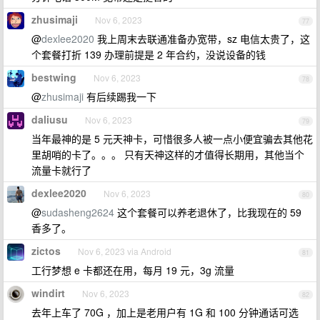
zhusimaji
Nov 6, 2023
77
@
dexlee2020
我上周末去联通准备办宽带，sz 电信太贵了，这
个套餐打折 139 办理前提是 2 年合约，没说设备的钱
bestwing
Nov 6, 2023
78
@
zhusimaji
有后续踢我一下
daliusu
Nov 6, 2023
79
当年最神的是 5 元天神卡，可惜很多人被一点小便宜骗去其他花
里胡哨的卡了。。。 只有天神这样的才值得长期用，其他当个
流量卡就行了
dexlee2020
Nov 6, 2023
80
@
sudasheng2624
这个套餐可以养老退休了，比我现在的 59
香多了。
zictos
Nov 6, 2023 via Android
81
工行梦想 e 卡都还在用，每月 19 元，3g 流量
windirt
Nov 6, 2023
82
去年上车了 70G ，加上是老用户有 1G 和 100 分钟通话可选