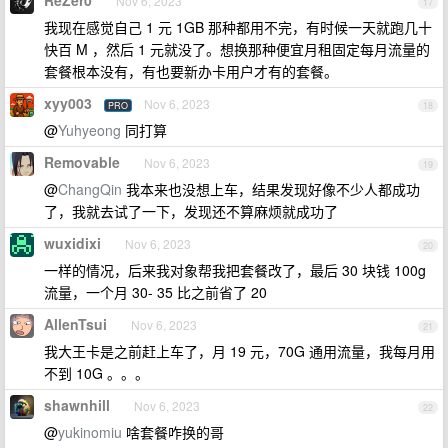
ReZer0
Nov 6, 2023
17
我现在感觉自己 1 元 1GB 那种都用不完，有时候一天就跑几十
快百 M ，然后 1 元就没了。想换那种便宜月租固定每月流量的
套餐根本没有，有也要新办卡用户才有的套餐。
xyy003
Nov 6, 2023
PRO
18
@
Yuhyeong
同打算
Removable
Nov 6, 2023
19
@
ChangQin
我本来也没想上车，结果发现好像不少人都成功
了，我就去试了一下，发现还不算麻烦就成功了
wuxidixi
Nov 6, 2023
20
一样的情况，后来我对象帮我把套餐改了，最后 30 块钱 100g
流量，一个月 30- 35 比之前省了 20
AllenTsui
Nov 6, 2023
21
我大王卡是之前赶上车了，月 19 元，70G 通用流量，我每月用
不到 10G 。。。
shawnhill
Nov 6, 2023
22
@
yukinomiu
啥套餐咋换的哥