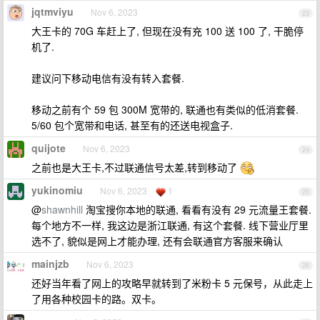
jqtmviyu
Nov 6, 2023
23
大王卡的 70G 车赶上了, 但现在没有充 100 送 100 了, 干脆停
机了.
建议问下移动电信有没有转入套餐.
移动之前有个 59 包 300M 宽带的, 联通也有类似的低消套餐.
5/60 包个宽带和电话, 甚至有的还送电视盒子.
quijote
Nov 6, 2023
24
之前也是大王卡,不过联通信号太差,转到移动了
yukinomiu
Nov 6, 2023
1
25
@
shawnhill
淘宝搜你本地的联通, 看看有没有 29 元流量王套餐.
每个地方不一样, 我这边是浙江联通, 有这个套餐. 线下营业厅里
选不了, 貌似是网上才能办理, 还有会联通官方客服来确认
mainjzb
Nov 6, 2023
26
还好当年看了网上的攻略早就转到了米粉卡 5 元保号，从此走上
了用各种校园卡的路。双卡。