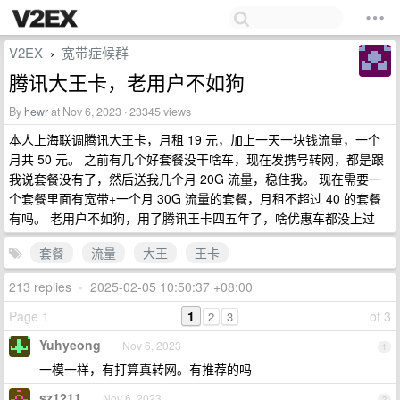
V2EX
宽带症候群
›
腾讯大王卡，老用户不如狗
By
hewr
at Nov 6, 2023 · 23345 views
本人上海联调腾讯大王卡，月租 19 元，加上一天一块钱流量，一个
月共 50 元。 之前有几个好套餐没干啥车，现在发携号转网，都是跟
我说套餐没有了，然后送我几个月 20G 流量，稳住我。 现在需要一
个套餐里面有宽带+一个月 30G 流量的套餐，月租不超过 40 的套餐
有吗。 老用户不如狗，用了腾讯王卡四五年了，啥优惠车都没上过
套餐
流量
大王
王卡
213 replies
•
2025-02-05 10:50:37 +08:00
Page 1
1
of 3
2
3
Yuhyeong
Nov 6, 2023
1
一模一样，有打算真转网。有推荐的吗
sz1211
Nov 6, 2023
2