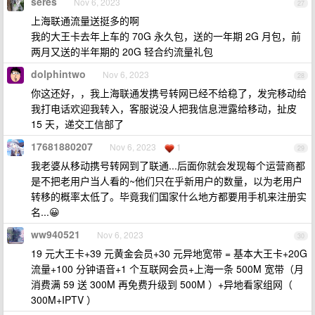
seres
Nov 6, 2023
27
上海联通流量送挺多的啊
我的大王卡去年上车的 70G 永久包，送的一年期 2G 月包，前
两月又送的半年期的 20G 轻合约流量礼包
dolphintwo
Nov 6, 2023
28
你这还好，，我上海联通发携号转网已经不给稳了，发完移动给
我打电话欢迎我转入，客服说没人把我信息泄露给移动，扯皮
15 天，递交工信部了
17681880207
Nov 6, 2023
1
29
我老婆从移动携号转网到了联通...后面你就会发现每个运营商都
是不把老用户当人看的~他们只在乎新用户的数量，以为老用户
转移的概率太低了。毕竟我们国家什么地方都要用手机来注册实
名...😀
ww940521
Nov 6, 2023
30
19 元大王卡+39 元黄金会员+30 元异地宽带 = 基本大王卡+20G
流量+100 分钟语音+1 个互联网会员+上海一条 500M 宽带（月
消费满 59 送 300M 再免费升级到 500M ）+异地看家组网（
300M+IPTV ）