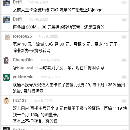
Deffi
Nov 6, 2023
11
之前大王卡免费升级 70G 流量的车没赶上吗[doge]
Deffi
Nov 6, 2023
12
再叠加 200M ，30 元每月的异地宽带，还是蛮爽的
totoro625
Nov 6, 2023
13
宽带 10 元，流量 30G 算 30 元，月租 5 元，至少 45 元了
除非新办卡/携号转网
ChangQin
Nov 6, 2023
14
@
Removable
当时看到了没上车，现在后悔啊ಥ_ಥ
yukinomiu
Nov 6, 2023
15
联通不换号从蚂蚁大宝卡换了套餐, 月费 29, 每个月 135G 通用
流量, 目前很满意
Hzz123
Nov 6, 2023
16
双卡用户 直接主号开个 8 元套餐用于接收验证码，再搞个 19 块
钱一个月 150g 的流量卡。
基本上不打电话，爽的狠