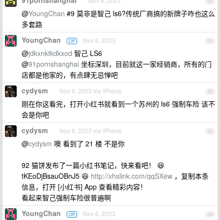
91pornshanghai
Nov 6, 2023
20
@
YoungChan
#9 莫非是智己 ls6?传统厂商搞的新牌子咋也这么
多套路
YoungChan
Nov 6, 2023
OP
21
@
jdkxnktkdkxod
智己 LS6
@
91pornshanghai
坐标深圳，目前就这一家经销商，所有的门
店都是他家的，有点肆无忌惮吧
cydysm
Nov 6, 2023 via iPhone
22
刚在你这看完，打开小红书就看到一个苏州的 ls6 强制车险 该不
会是你吧
cydysm
Nov 6, 2023 via iPhone
23
@
cydysm
噢 看到了 21 楼 不是你
92 猫饼发布了一篇小红书笔记，快来看吧！ 😆
tKEoDjBsauOBnJ5 😆
http://xhslink.com/qqSXew
，复制本条
信息，打开 [小红书] App 查看精彩内容！
看起来智己强制车险很普遍啊
YoungChan
Nov 6, 2023
OP
24