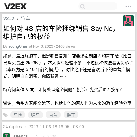
V2EX
汽车
›
如何对 4S 店的车险捆绑销售 Say No，
维护自己的权益
By
YoungChan
at Nov 6, 2023 · 2468 views
如题，最近想购车，但是销售告知门店要求强制店内购置车险（比自
己购买贵出 2k~3K ），本人购车经验不多，不过这种做法着实恶心了
（本以为是 5-10 年前的模式），对比之下还是喜欢当下的直营店模
式，明明白白消费，你情我愿~~~
特询问各位 V 友，如何处理这个问题：投诉？先买后退？换车？
谢谢，希望大家能交流下，也给其他的网友作为未来的购车经验分享
车险
购车
直营
换车
24 replies
•
2023-11-06 18:16:05 +08:00
silencil
Nov 6, 2023
1