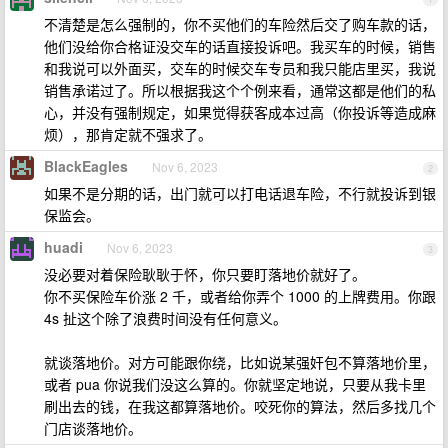
不清楚是怎么强制的，你不买他们的车险然后交了购车款的话，
他们没给你合格证没交车的话直接投诉吧。我买车的时候，销售
和我说可以外面买，交车的时候交车专员和我只能店里买，我说
销售承诺过了。所以根据我这个个例来看，通常这都是他们的私
心，并没有强制规定，如果觉得获客成本过高（你投诉等造成麻
烦），那肯定就不强求了。
BlackEagles
Nov 6, 2023
2
如果不是分期的话，出门就可以打电话退车险，不行就投诉到银
保监会。
huadi
Nov 6, 2023
3
没必要对着保险耿耿于怀，你只要盯落地价就好了。
你不买保险车价涨 2 千，或者给你弄个 1000 的上牌费用。你跟
4s 扯这个除了浪费时间没有任何意义。
就谈落地价。对方可能跟你绕，比如说某强奸包不算落地价里，
或者 pua 你说我们没这么算的。你就坚定地说，只要从我卡里
刷出去的钱，在我这都算落地价。咬死你的算法，然后多找几个
门店谈落地价。