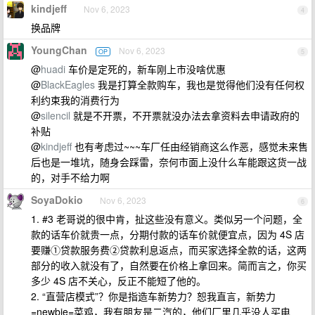
kindjeff
Nov 6, 2023
4
换品牌
YoungChan
Nov 6, 2023
OP
5
@
huadi
车价是定死的，新车刚上市没啥优惠
@
BlackEagles
我是打算全款购车，我也是觉得他们没有任何权
利约束我的消费行为
@
silencil
就是不开票，不开票就没办法去拿资料去申请政府的
补贴
@
kindjeff
也有考虑过~~~车厂任由经销商这么作恶，感觉未来售
后也是一堆坑，随身会踩雷，奈何市面上没什么车能跟这货一战
的，对手不给力啊
SoyaDokio
Nov 6, 2023
6
1. #3 老哥说的很中肯，扯这些没有意义。类似另一个问题，全
款的话车价就贵一点，分期付款的话车价就便宜点，因为 4S 店
要赚①贷款服务费②贷款利息返点，而买家选择全款的话，这两
部分的收入就没有了，自然要在价格上拿回来。简而言之，你买
多少 4S 店不关心，反正不能短了他的。
2. “直营店模式”？你是指造车新势力？恕我直言，新势力
=newbie=菜鸡，我有朋友是二汽的，他们厂里几乎没人买电