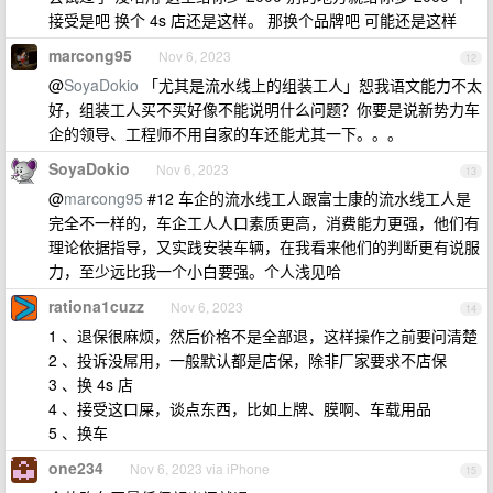
接受是吧 换个 4s 店还是这样。 那换个品牌吧 可能还是这样
marcong95
Nov 6, 2023
12
@
SoyaDokio
「尤其是流水线上的组装工人」恕我语文能力不太
好，组装工人买不买好像不能说明什么问题？你要是说新势力车
企的领导、工程师不用自家的车还能尤其一下。。。
SoyaDokio
Nov 6, 2023
13
@
marcong95
#12 车企的流水线工人跟富士康的流水线工人是
完全不一样的，车企工人人口素质更高，消费能力更强，他们有
理论依据指导，又实践安装车辆，在我看来他们的判断更有说服
力，至少远比我一个小白要强。个人浅见哈
rationa1cuzz
Nov 6, 2023
14
1 、退保很麻烦，然后价格不是全部退，这样操作之前要问清楚
2 、投诉没屌用，一般默认都是店保，除非厂家要求不店保
3 、换 4s 店
4 、接受这口屎，谈点东西，比如上牌、膜啊、车载用品
5 、换车
one234
Nov 6, 2023 via iPhone
15