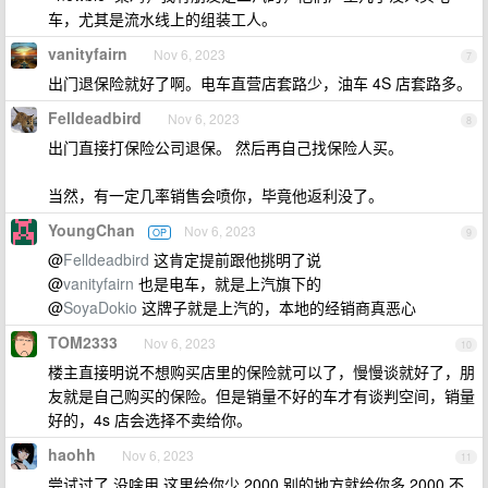
车，尤其是流水线上的组装工人。
vanityfairn
Nov 6, 2023
7
出门退保险就好了啊。电车直营店套路少，油车 4S 店套路多。
Felldeadbird
Nov 6, 2023
8
出门直接打保险公司退保。 然后再自己找保险人买。
当然，有一定几率销售会喷你，毕竟他返利没了。
YoungChan
Nov 6, 2023
OP
9
@
Felldeadbird
这肯定提前跟他挑明了说
@
vanityfairn
也是电车，就是上汽旗下的
@
SoyaDokio
这牌子就是上汽的，本地的经销商真恶心
TOM2333
Nov 6, 2023
10
楼主直接明说不想购买店里的保险就可以了，慢慢谈就好了，朋
友就是自己购买的保险。但是销量不好的车才有谈判空间，销量
好的，4s 店会选择不卖给你。
haohh
Nov 6, 2023
11
尝试过了 没啥用 这里给你少 2000 别的地方就给你多 2000 不