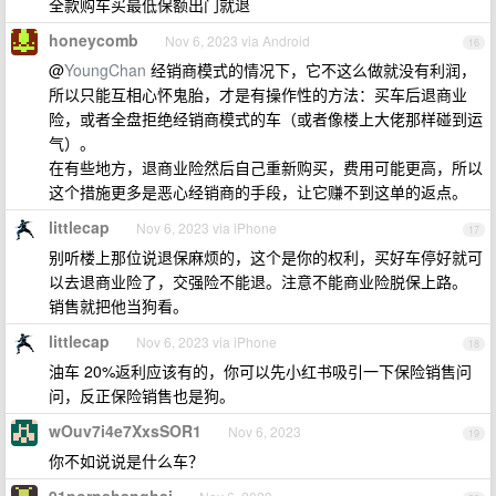
全款购车买最低保额出门就退
honeycomb
Nov 6, 2023 via Android
16
@
YoungChan
经销商模式的情况下，它不这么做就没有利润，
所以只能互相心怀鬼胎，才是有操作性的方法：买车后退商业
险，或者全盘拒绝经销商模式的车（或者像楼上大佬那样碰到运
气）。
在有些地方，退商业险然后自己重新购买，费用可能更高，所以
这个措施更多是恶心经销商的手段，让它赚不到这单的返点。
littlecap
Nov 6, 2023 via iPhone
17
别听楼上那位说退保麻烦的，这个是你的权利，买好车停好就可
以去退商业险了，交强险不能退。注意不能商业险脱保上路。
销售就把他当狗看。
littlecap
Nov 6, 2023 via iPhone
18
油车 20%返利应该有的，你可以先小红书吸引一下保险销售问
问，反正保险销售也是狗。
wOuv7i4e7XxsSOR1
Nov 6, 2023
19
你不如说说是什么车？