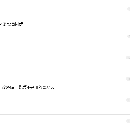
dav 多设备同步
1
1
老是让我更改密码，最后还是用的网易云
1
1