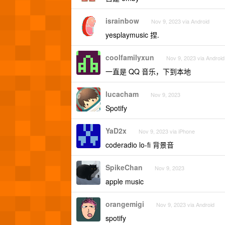
israinbow
Nov 9, 2023 via Android
yesplaymusic 捏.
coolfamilyxun
Nov 9, 2023 via Android
一直是 QQ 音乐，下到本地
lucacham
Nov 9, 2023
Spotify
YaD2x
Nov 9, 2023 via iPhone
coderadio lo-fi 背景音
SpikeChan
Nov 9, 2023
apple music
orangemigi
Nov 9, 2023 via Android
spotify