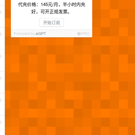
代充价格：145元/月，半小时内充
好，可开正规发票。
2
开始订阅
Promoted by
aiGPT
PRO
3
4
5
6
7