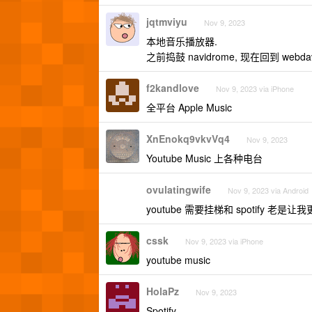
jqtmviyu
Nov 9, 2023
本地音乐播放器.
之前捣鼓 navidrome, 现在回到 web
f2kandlove
Nov 9, 2023 via iPhone
全平台 Apple Music
XnEnokq9vkvVq4
Nov 9, 2023
Youtube Music 上各种电台
ovulatingwife
Nov 9, 2023 via Android
youtube 需要挂梯和 spotify 
cssk
Nov 9, 2023 via iPhone
youtube music
HolaPz
Nov 9, 2023
Spotify