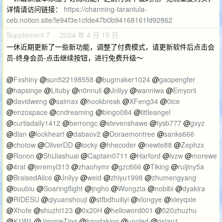
详情请访问链接：
https://charming-tarantula-
ceb.notion.site/fe94f3e1cfde47b0b94168161fd92862
Supplement 7 · 2024 年 4 月 15 日
一休近期更新了一些新功能，调整了付费模式，请更新软件后点击会
员-终身会员-点击继续按钮，进行免费升级～
@
Fxshiny
@
sun522198558
@
bugmaker1024
@
gaopengfer
@
hapsinge
@
Lituby
@
n0nnull
@
Jnllyy
@
wanniwa
@
Emyorii
@
davidweng
@
saimax
@
hookbreak
@
XFeng34
@
0ice
@
enzospace
@
cndreaming
@
bingo084
@
littleangel
@
curtisdaily1412
@
berrongc
@
stevenshawe
@
tysb777
@
gxyz
@
dlan
@
lockheart
@
dabaov2
@
Doraemontree
@
sanks666
@
chotow
@
OliverDD
@
iocky
@
hhecoder
@
newte88
@
Zephzx
@
Ronon
@
ShiJiashuai
@
Captain0711
@
Harford
@
lvzw
@
morewe
@
4rat
@
jeremyl313
@
zhaohymr
@
gzc666
@
Tiking
@
ruijiny5a
@
BraisedAlice
@
Jnllyy
@
weid
@
zhiyu1998
@
zhumengyang
@
buubiu
@
Soaringflight
@
jngho
@
Wongzta
@
nobibi
@
dyakira
@
RIDESU
@
qiyuanshouji
@
stfbdhuiliyi
@
xlongye
@
xieyqxie
@
Xhofe
@
shuzhi123
@
0x20H
@
helloword001
@
520zhuzhu
@
K1W1
@
JimmieTing
@
haodaking
@
uncled
@
aslan1