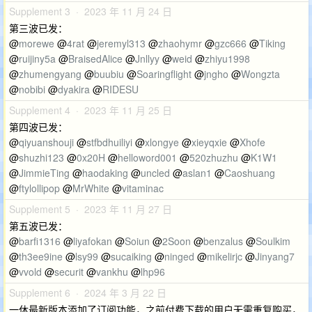
Supplement 3 · 2023 年 11 月 24 日
第三波已发：
@
morewe
@
4rat
@
jeremyl313
@
zhaohymr
@
gzc666
@
Tiking
@
ruijiny5a
@
BraisedAlice
@
Jnllyy
@
weid
@
zhiyu1998
@
zhumengyang
@
buubiu
@
Soaringflight
@
jngho
@
Wongzta
@
nobibi
@
dyakira
@
RIDESU
Supplement 4 · 2023 年 11 月 25 日
第四波已发：
@
qiyuanshouji
@
stfbdhuiliyi
@
xlongye
@
xieyqxie
@
Xhofe
@
shuzhi123
@
0x20H
@
helloword001
@
520zhuzhu
@
K1W1
@
JimmieTing
@
haodaking
@
uncled
@
aslan1
@
Caoshuang
@
ftylollipop
@
MrWhite
@
vitaminac
Supplement 5 · 2023 年 11 月 27 日
第五波已发：
@
barfi1316
@
liyafokan
@
Soiun
@
2Soon
@
benzalus
@
Soulkim
@
th3ee9ine
@
lsy99
@
sucaiking
@
ninged
@
mikelirjc
@
Jinyang7
@
vvold
@
securit
@
vankhu
@
lhp96
Supplement 6 · 2024 年 3 月 22 日
一休最新版本添加了订阅功能，之前付费下载的用户无需重复购买，