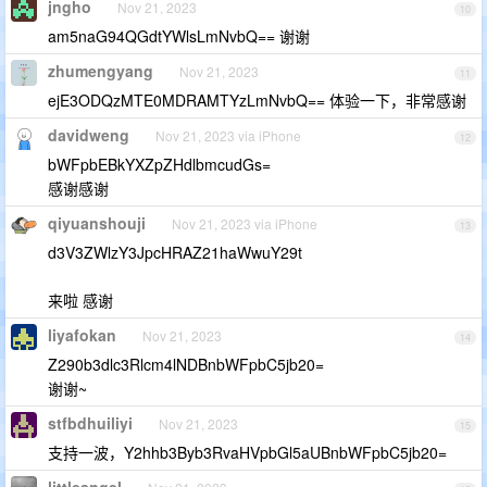
jngho
Nov 21, 2023
10
am5naG94QGdtYWlsLmNvbQ== 谢谢
zhumengyang
Nov 21, 2023
11
ejE3ODQzMTE0MDRAMTYzLmNvbQ== 体验一下，非常感谢
davidweng
Nov 21, 2023 via iPhone
12
bWFpbEBkYXZpZHdlbmcudGs=
感谢感谢
qiyuanshouji
Nov 21, 2023 via iPhone
13
d3V3ZWlzY3JpcHRAZ21haWwuY29t
来啦 感谢
liyafokan
Nov 21, 2023
14
Z290b3dlc3Rlcm4lNDBnbWFpbC5jb20=
谢谢~
stfbdhuiliyi
Nov 21, 2023
15
支持一波，Y2hhb3Byb3RvaHVpbGl5aUBnbWFpbC5jb20=
littleangel