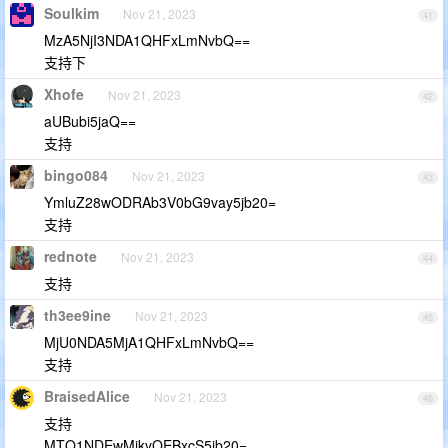
Soulkim
Nov 21, 2023
41
MzA5NjI3NDA1QHFxLmNvbQ==
支持下
Xhofe
Nov 21, 2023
42
aUBubi5jaQ==
支持
bingo084
Nov 21, 2023
43
YmluZ28wODRAb3V0bG9vay5jb20=
支持
rednote
Nov 21, 2023
44
支持
th3ee9ine
Nov 21, 2023
45
MjU0NDA5MjA1QHFxLmNvbQ==
支持
BraisedAlice
Nov 21, 2023
46
支持
MTQ1NDEwMjkyOEBxcS5jb20=