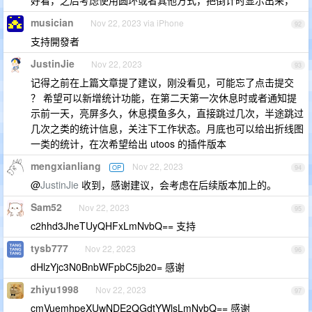
musician
Nov 22, 2023 via iPhone
92
支持開發者
JustinJie
Nov 22, 2023
93
记得之前在上篇文章提了建议，刚没看见，可能忘了点击提交
？ 希望可以新增统计功能，在第二天第一次休息时或者通知提
示前一天，亮屏多久，休息摸鱼多久，直接跳过几次，半途跳过
几次之类的统计信息，关注下工作状态。月底也可以给出折线图
一类的统计，在次希望给出 utoos 的插件版本
mengxianliang
Nov 22, 2023
OP
94
@
JustinJie
收到，感谢建议，会考虑在后续版本加上的。
Sam52
Nov 22, 2023
95
c2hhd3JheTUyQHFxLmNvbQ== 支持
tysb777
Nov 22, 2023
96
dHlzYjc3N0BnbWFpbC5jb20= 感谢
zhiyu1998
Nov 22, 2023
97
cmVuemhpeXUwNDE2QGdtYWlsLmNvbQ== 感谢