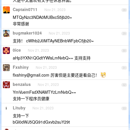
Captain0711
Nov 21, 2023
28
MTQyNzc3NDA0MUBxcS5jb20=
非常感谢
bugmaker1024
Nov 21, 2023
29
支持！ cWlhb2J0MTAyNEBnbWFpbC5jb20=
0ice
Nov 21, 2023
30
aHp3YXN1QGdtYWlsLmNvbQ== 支持支持
Fxshiny
Nov 21, 2023
31
flxshiny@gmail.com
厉害但是主要还是看自己！
benzalus
Nov 21, 2023
32
YmVuemFsdXNAMTYzLmNvbQ==
支持一下程序员健康
Lituby
Nov 21, 2023
33
支持一下
bGl0dWJ5QG91dGxvb2suY29t