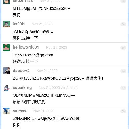
shuzhi123
Nov 21, 2023
53
MTE5Mjg5MTY5NkBxcS5jb20=
支持
0x20H
Nov 21, 2023
54
c3UxZXpAcG0ubWU=
感谢,支持一下
helloword001
Nov 21, 2023
55
1255018835@qq.com
感谢,支持一下
dabaov2
Nov 21, 2023
56
ZGRkaW5nZGRkaW5nQDE2My5jb20= 谢谢大佬！
sucaiking
Nov 21, 2023 via Android
57
ODY0NDMwMDAzQHFxLmNvQ==
谢谢 软件写的真好
saimax
Nov 21, 2023
58
c2NvdHR1azIwMjBAZ21haWwuY29t
谢谢