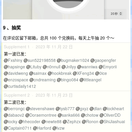
9 、抽奖
在评论区留下邮箱，总共 100 个兑换码，每天上午抽 20 个～
Supplement 1 · 2023 年 11 月 22 日
第一波已发：
@
Fxshiny
@
sun522198558
@
bugmaker1024
@
gaopengfer
@
hapsinge
@
Lituby
@
n0nnull
@
Jnllyy
@
wanniwa
@
Emyorii
@
davidweng
@
saimax
@
hookbreak
@
XFeng34
@
0ice
@
enzospace
@
cndreaming
@
bingo084
@
littleangel
@
curtisdaily1412
Supplement 2 · 2023 年 11 月 23 日
第二波已发：
@
berrongc
@
stevenshawe
@
tysb777
@
gxyz
@
dlan
@
lockheart
@
dabaov2
@
Doraemontree
@
sanks666
@
chotow
@
OliverDD
@
iocky
@
hhecoder
@
newte88
@
Zephzx
@
Ronon
@
ShiJiashuai
@
Captain0711
@
Harford
@
lvzw