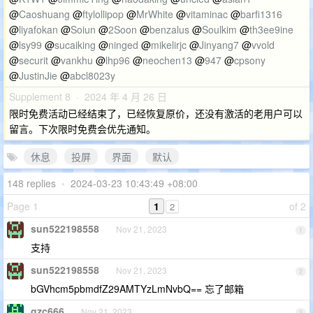
@
Caoshuang
@
ftylollipop
@
MrWhite
@
vitaminac
@
barfi1316
@
liyafokan
@
Soiun
@
2Soon
@
benzalus
@
Soulkim
@
th3ee9ine
@
lsy99
@
sucaiking
@
ninged
@
mikelirjc
@
Jinyang7
@
vvold
@
securit
@
vankhu
@
lhp96
@
neochen13
@
947
@
cpsony
@
JustinJie
@
abcl8023y
Supplement 8 · 2024 年 4 月 26 日
限时免费活动已经结束了，已经恢复原价，还没有激活的老用户可以
留言。下次限时免费会优先通知。
休息
投屏
界面
默认
148 replies
•
2024-03-23 10:43:49 +08:00
Page 1
1
of 2
2
sun522198558
Nov 21, 2023
1
支持
sun522198558
Nov 21, 2023
2
bGVhcm5pbmdfZ29AMTYzLmNvbQ== 忘了邮箱
gzc666
Nov 21, 2023
3