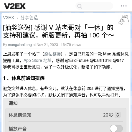
V2EX
分享创造
›
[抽奖送码] 感谢 V 站老哥对「一休」的
支持和建议，新版更新，再抽 100 个～
By
mengxianliang
at Nov 21, 2023 · 16479 views
上周发布了一个帖子（
原帖链接
），是自己开发的一款 Mac 系统休息
提醒工具，
App Store 地址
，感谢 @EricFuture @barfi1316 @947
等老哥提出宝贵意见，做了一次升级优化，新增了如下功能：
1 、休息前通知提醒
避免突然进入休息，有些突兀，默认在休息前 20s 进行了通知提醒，
为了避免不必要的打扰，默认关闭了通知声音，也可以手动打开：