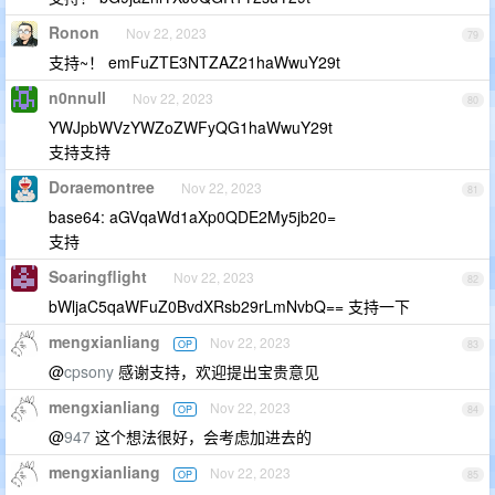
Ronon
Nov 22, 2023
79
支持~！ emFuZTE3NTZAZ21haWwuY29t
n0nnull
Nov 22, 2023
80
YWJpbWVzYWZoZWFyQG1haWwuY29t
支持支持
Doraemontree
Nov 22, 2023
81
base64: aGVqaWd1aXp0QDE2My5jb20=
支持
Soaringflight
Nov 22, 2023
82
bWljaC5qaWFuZ0BvdXRsb29rLmNvbQ== 支持一下
mengxianliang
Nov 22, 2023
OP
83
@
cpsony
感谢支持，欢迎提出宝贵意见
mengxianliang
Nov 22, 2023
OP
84
@
947
这个想法很好，会考虑加进去的
mengxianliang
Nov 22, 2023
OP
85