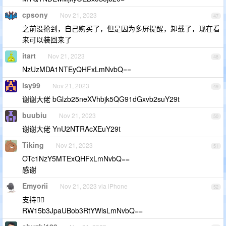
cpsony
Nov 21, 2023
47
之前没抢到，自己购买了，但是因为多屏提醒，卸载了，现在看
来可以装回来了
itart
Nov 21, 2023
48
NzUzMDA1NTEyQHFxLmNvbQ==
lsy99
Nov 21, 2023
49
谢谢大佬 bGlzb25neXVhbjk5QG91dGxvb2suY29t
buubiu
Nov 21, 2023
50
谢谢大佬 YnU2NTRAcXEuY29t
Tiking
Nov 21, 2023
51
OTc1NzY5MTExQHFxLmNvbQ==
感谢
Emyorii
Nov 21, 2023 via iPhone
52
支持👍🏿
RW15b3JpaUBob3RtYWlsLmNvbQ==