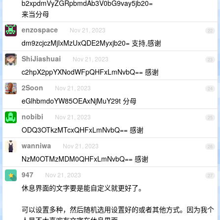
b2xpdmVyZGRpbmdAb3V0bG9vay5jb20=
来当分母
enzospace
Nov 21, 2023
22
dm9zcjczMjIxMzUxQDE2Myxjb20= 支持,感谢
ShiJiashuai
Nov 21, 2023
23
c2hpX2ppYXNodWFpQHFxLmNvbQ== 感谢
2Soon
Nov 21, 2023
24
eGlhbmdoYW85OEAxNjMuY29t 分母
nobibi
Nov 21, 2023
25
ODQ3OTkzMTcxQHFxLmNvbQ== 感谢
wanniwa
Nov 21, 2023
26
NzM0OTMzMDM0QHFxLmNvbQ== 感谢
947
Nov 21, 2023
27
休息界面的文字要是能自定义就更好了。
可以设置多种，然后随机选用设置好的或者其他方式。因为我个
人是不太喜欢有文字在休息界面。