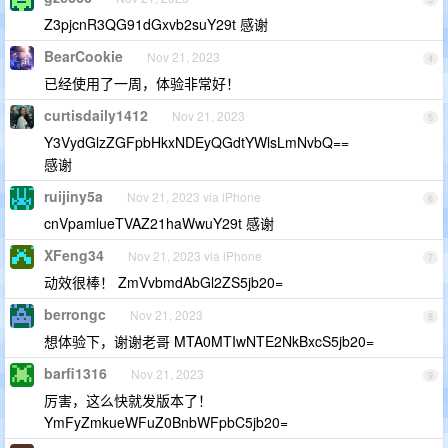
Z3pjcnR3QG91dGxvb2suY29t 感谢
BearCookie
Nov 21, 2023
4
已经使用了一周，体验非常好！
curtisdaily1412
Nov 21, 2023
5
Y3VydGlzZGFpbHkxNDEyQGdtYWlsLmNvbQ==
感谢
ruijiny5a
Nov 21, 2023 via iPhone
6
cnVpamlueTVAZ21haWwuY29t 感谢
XFeng34
Nov 21, 2023 via iPhone
7
动效很棒！ ZmVvbmdAbGl2ZS5jb20=
berrongc
Nov 21, 2023
8
想体验下，谢谢老哥 MTA0MTIwNTE2NkBxcS5jb20=
barfi1316
Nov 21, 2023
9
厉害，这么快就发版本了！
YmFyZmkueWFuZ0BnbWFpbC5jb20=