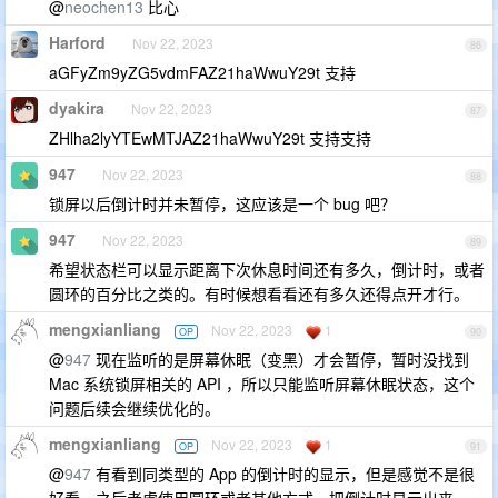
@
neochen13
比心
Harford
Nov 22, 2023
86
aGFyZm9yZG5vdmFAZ21haWwuY29t 支持
dyakira
Nov 22, 2023
87
ZHlha2lyYTEwMTJAZ21haWwuY29t 支持支持
947
Nov 22, 2023
88
锁屏以后倒计时并未暂停，这应该是一个 bug 吧？
947
Nov 22, 2023
89
希望状态栏可以显示距离下次休息时间还有多久，倒计时，或者
圆环的百分比之类的。有时候想看看还有多久还得点开才行。
mengxianliang
Nov 22, 2023
1
OP
90
@
947
现在监听的是屏幕休眠（变黑）才会暂停，暂时没找到
Mac 系统锁屏相关的 API ，所以只能监听屏幕休眠状态，这个
问题后续会继续优化的。
mengxianliang
Nov 22, 2023
1
OP
91
@
947
有看到同类型的 App 的倒计时的显示，但是感觉不是很
好看，之后考虑使用圆环或者其他方式，把倒计时显示出来，