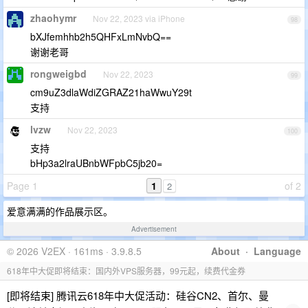
zhaohymr
Nov 22, 2023 via iPhone
98
bXJfemhhb2h5QHFxLmNvbQ==
谢谢老哥
rongweigbd
Nov 22, 2023
99
cm9uZ3dlaWdiZGRAZ21haWwuY29t
支持
lvzw
Nov 22, 2023
100
支持
bHp3a2lraUBnbWFpbC5jb20=
Page 1
1
of 2
2
爱意满满的作品展示区。
Advertisement
© 2026 V2EX · 161ms · 3.9.8.5
About
·
Language
618年中大促即将结束：国内外VPS服务器，99元起，续费代金券
[即将结束] 腾讯云618年中大促活动：硅谷CN2、首尔、曼