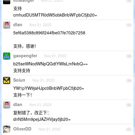
Nov 21, 2023
16
支持
cmhudDU5MTR0dW5obkBnbWFpbC5jb20=
dlan
Nov 21, 2023
17
5ef6a5388c896f244fbe07fe702b7258
支持，感谢！
gaopengfer
Nov 21, 2023
18
b25seWNodWNpQGdtYWlsLmNvbQ==
支持支持
Soiun
Nov 21, 2023
19
YW1pYW9jaHJpc0BnbWFpbC5jb20=
支持一下！
dlan
Nov 21, 2023
20
复制错了，改正下：
dnN5Mm9pejJAZHVjay5jb20=
OliverDD
Nov 21, 2023
21