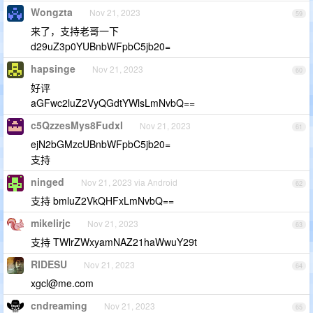
Wongzta
Nov 21, 2023
59
来了，支持老哥一下
d29uZ3p0YUBnbWFpbC5jb20=
hapsinge
Nov 21, 2023
60
好评
aGFwc2luZ2VyQGdtYWlsLmNvbQ==
c5QzzesMys8FudxI
Nov 21, 2023
61
ejN2bGMzcUBnbWFpbC5jb20=
支持
ninged
Nov 21, 2023 via Android
62
支持 bmluZ2VkQHFxLmNvbQ==
mikelirjc
Nov 21, 2023
63
支持 TWlrZWxyamNAZ21haWwuY29t
RIDESU
Nov 21, 2023
64
xgcl@me.com
cndreaming
Nov 21, 2023
65