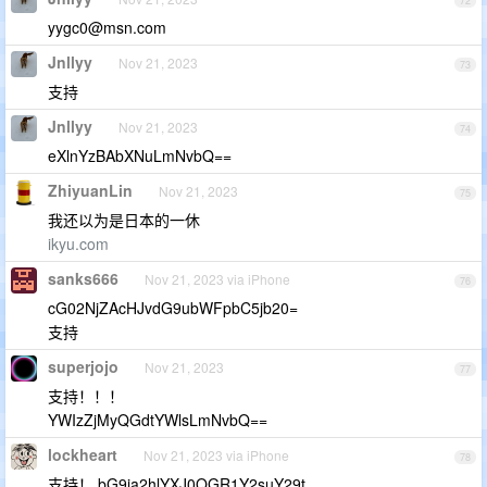
72
yygc0@msn.com
Jnllyy
Nov 21, 2023
73
支持
Jnllyy
Nov 21, 2023
74
eXlnYzBAbXNuLmNvbQ==
ZhiyuanLin
Nov 21, 2023
75
我还以为是日本的一休
ikyu.com
sanks666
Nov 21, 2023 via iPhone
76
cG02NjZAcHJvdG9ubWFpbC5jb20=
支持
superjojo
Nov 21, 2023
77
支持！！！
YWIzZjMyQGdtYWlsLmNvbQ==
lockheart
Nov 21, 2023 via iPhone
78
支持！ bG9ja2hlYXJ0QGR1Y2suY29t