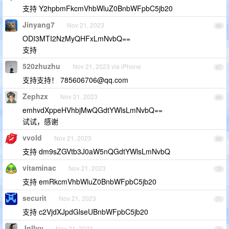
支持 Y2hpbmFkcmVhbWluZ0BnbWFpbC5jb20
Jinyang7
Nov 21, 2023
66
ODI3MTI2NzMyQHFxLmNvbQ==
支持
520zhuzhu
Nov 21, 2023 via iPhone
67
支持支持！
785606706@qq.com
Zephzx
Nov 21, 2023
68
emhvdXppeHVhbjMwQGdtYWlsLmNvbQ==
试试，感谢
vvold
Nov 21, 2023
69
支持 dm9sZGVtb3J0aW5nQGdtYWlsLmNvbQ
vitaminac
Nov 21, 2023
70
支持 emRkcmVhbWluZ0BnbWFpbC5jb20
securit
Nov 21, 2023
71
支持 c2VjdXJpdGlseUBnbWFpbC5jb20
Jnllyy
Nov 21, 2023