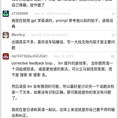
自己琢磨。就作罢了
z7356995
Nov 26, 2023 via Android
8
我现在就用 gpt 学英语的，prompt 参考我以前的贴子，语境词
典.
Merrkry
Nov 26, 2023 via Android
9
出错其实不多，喜欢说车轱辘话、写一大段无效内容才是主要问
题
mcV473b9u4GfJG81
Nov 26, 2023
10
corrective feedback loop ， llm 提升的是效率， 当你想弄清一
个词组或短语， 或是更地道的表达，可以立马就找到答案，而
不是 搜索 来 搜索 去。
然后语音 llm 会有猜测的可能，所以最好是讨论完一个话题去检
查一下文本，如果没有识别正确，那可能就是你的发言有问题
了。
我现在是日语和英语一起玩，总体上来说就是你自己要不停的输
出和纠正。