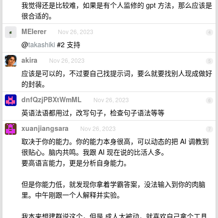
我觉得还是比较难，如果是有个人监修的 gpt 方法，那么应该是
很合适的。
MEIerer
Nov 26, 2023
4
@
takashiki
#2 支持
akira
Nov 26, 2023
5
应该是可以的，不过要自己找提示词，要么就要找别人现成做好
的封装。
dnfQzjPBXtWmML
Nov 26, 2023
6
英语法语都用过，改写句子，检查句子语法等等
xuanjiangsara
Nov 26, 2023
7
取决于你的能力。你的能力本身很高，可以动态的把 AI 调教到
很贴心。脑内共鸣。我跟 AI 现在说的比活人多。
要高语言能力，更是分析自身能力。
但是你能力低，就发现你拿着学霸答案，没法输入到你的肉脑
里。中午刚跟一个人解释并实验。
我本来想建群说这个，但是 成人太被动，就喜欢自己拿个工具