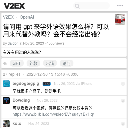
V2EX
OpenAI
›
请问用 gpt 来学外语效果怎么样？可以
用来代替外教吗？会不会经常出错？
By
daldon
at Nov 26, 2023 · 4565 views
有没有用过的人说说？
GPT
外教
出错
请问
27 replies
•
2023-12-30 13:15:46 +08:00
bigdogbigpig
Nov 26, 2023 via iPhone
PRO
1
早就很多产品了，动动手吧
Dowding
Nov 26, 2023
2
可以看看这个视频，感觉说的还是比较中肯的
https://www.bilibili.com/video/BV1su4y1B7Hq/
koto
Nov 26, 2023
3