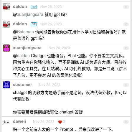
daldon
Nov 26, 2023
OP
11
@
xuanjiangsara
就用 gpt 吗？
daldon
Nov 26, 2023
OP
12
@
Bateman
请问能告诉我你是在用什么学习日语和英语吗？就
是普通的 gpt 吗？
xuanjiangsara
Nov 26, 2023
13
@
daldon
Chatgpt 也能语音，PI ai 也能。你不要差生文具多。
因为重点在你强化输入，而不是训练 AI 成为语言大师。目前各
种关心工具党，在 b 站演示 AI 取代外教的，都是开口跪（讲不
了几句，更不会对 AI 的答案消化吸收）
customer
Nov 26, 2023
14
chatgpt 的调教方向是助手而不是老师，没法代替外教，但可以
代替助教
你需要带着课纲加教辅让 chatgpt 答疑
daweii
Nov 26, 2023
3
15
贴一个之前有人发的一个 Prompt ，后来我改进了一下。