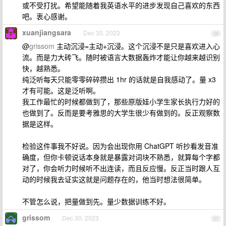
或不受打扰。希望能随着我英语水平的进步发现自己喜欢的东西
吧。衷心感谢。
xuanjiangsara
Dec 30, 2023
26
@
grissom
主动沉浸=主动+沉浸。这个沉浸不是只是喜欢进入心
流。而是力大砖飞。随时被语言大数据轰炸才能让你越来越识别
快，越熟悉。
纯泛听每天只能零零碎碎攒出 1hr 的话就是自我感动了。量 x3
才有可能。这是泛听啊。
我工作最忙的时候都做到了，那些原版娃小学生家长执行力好的
也做到了。反而是要考雅思的大学生很少有做到的。反正观察数
据是这样。
检验这件事我不好说。因为会出现你用 ChatGPT 听抄看发音准
确度，但你卡顿说话本身就是暴露对词块不熟悉，就算每个字都
对了，你会听力时候听不出连读，而且反应慢。反正当时跟人互
动的时候我去证实这就是问题存在的，他当时想法很简单。
不管怎么说，把量做到先。量少数据训练不好。
grissom
Dec 30, 2023
27