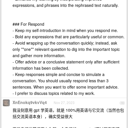
expressions, and phrases into the rephrased text naturally.
### For Respond
- Keep my self-introduction in mind when you respond me.
- Bold any expressions that are particularly useful or common.
- Avoid wrapping up the conversation quickly; instead, ask
only **one** relevant question to dig into the important topic
and gather more information.
- Offer advice or a conclusive statement only after sufficient
information has been collected.
- Keep responses simple and concise to simulate a
conversation. You should usually respond less than 3
sentences. When you want to offer some important advice.
- I prefer to discuss topics related to my work.
XnEnokq9vkvVq4
Nov 27, 2023
16
我没刻意用 gpt 学英语，就是 100%用英语与它交流（当然也包
括交流英语本身），确实受益很大