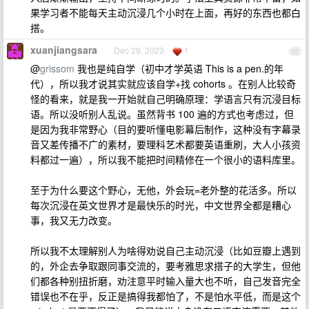
果学习者不能每天主动沉浸几个小时在上面，再好的东西也都白
搭。
xuanjiangsara
Dec 29, 2023
1
22
@
grissom
我也是纯自学（初中才学英语 This is a pen.的年
代），所以我才说其实就应该自学+找 cohorts 。在别人比较奇
怪的看来，就是我一开始就自己明确原理：学语言只有沉浸目标
语。所以没听别人乱说。虽然背书 100 遍的方式也考虑过，但
是因为我非常野心（目的要听懂电影幕后制作，这种没有字幕录
音又差传播不广的素材，要理科艺术都要英语重刷，大人小孩资
料都过一遍），所以我不能把时间精修在一个很小的语料库里。
至于为什么要这个野心，无他，外会玩=老外整的花活多。所以
每次沉浸在英文世界才是最快乐的时光，中文世界全都是糟心
事，我又无力改变。
所以我不太理解别人为啥得劝说自己主动沉浸（比如豆瓣上遇到
的，外企去争取跟同事交流的，要考雅思求搭子的大学生，但他
们都各种别扭折磨，劝注意平时输入量大也不听，自己发音完全
错误也不在乎，反正是搞得我都怕了，不是怕水平低，而是这个