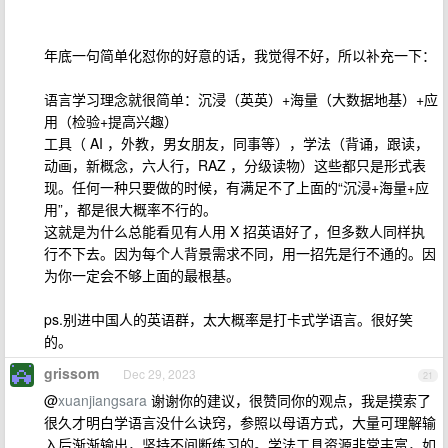
年底一句简单化怼你的好意的话，我觉得不好，所以补充一下：
语言学习理念就很简单：沉浸（英英）+海量（大数据地基）+应
用（检验+提高兴趣）
工具（ AI ，外教，男女朋友，同事等），学法（背诵，跟读，
动画，新概念，六人行，RAZ ，分级读物）这些都只是形式表
现。任何一种只要做的时候，有满足不了上面的“沉浸+海量+应
用”，都是很大概率不行的。
这就是为什么总能看见有人用 X 招英语好了，但多数人同样执
行不下去。因为每个人背景需求不同，用一招先是行不通的。因
为你一定会不够上面的最根基。
ps.别进中国人的英语群，太大概率是打卡式学语言。很好笑
的。
grissom
Dec 29, 2023
21
@
xuanjiangsara
谢谢你的建议，很赞同你的观点，我是摸索了
很久才明白学语言没什么诀窍，参照以母语方式，大量可理解输
入后渐渐输出，坚持不间断练习的。学法工具资源非常丰富，如