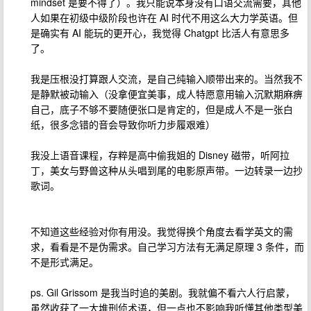
mindset 是要不得了）。我只能说本身没有口语交流需要，其他
人如果在初级中级阶段也许在 AI 时代不用这么大力学英语。但
是确实有 AI 能玩的更开心，我觉得 Chatgpt 比活人有意思多
了。
我是压根没打算跟人交流，是自己纯输入顺带出来的。当然我不
是静默被动输入（没拿便宜美事，成人特愿意用输入沉默期麻痹
自己，底子不够不要随便张口是肯定的，但是成人不是一张白
纸，很多念错的音会导致你听力步履艰难）
我没上语音课程，存粹是高中偷我姐的 Disney 磁带，听阿拉
丁，美女与野兽这种从头唱到尾的电影原声带。一边转录一边抄
歌词。
不知道这些经验对你有用没。我觉得换个角度去看学英文的需
求，看看是不是伪需求。自己学习方法有无满足原理 3 条件，而
不是形式满足。
ps. Gil Grissom 是我当时追的美剧。我就偏不看六人行启蒙，
虽然收获了一大堆刑侦术语，但一点也不影响我听懂其他类型美