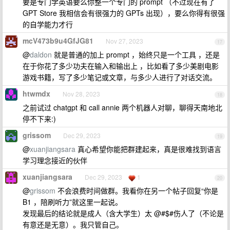
要是专门学英语要么你整一个专门的 prompt （不过现在有了
GPT Store 我相信会有很强力的 GPTs 出现），要么你得有很强
的自学能力才行
mcV473b9u4GfJG81
Nov 27, 2023
17
@
daldon
就是普通的加上 prompt ，始终只是一个工具 ，还是
在于你花了多少功夫在输入和输出上 ，比如看了多少美剧电影
游戏书籍，写了多少笔记或文章，与多少人进行了对话交流。
htwmdx
Nov 28, 2023
18
之前试过 chatgpt 和 call annie 两个机器人对聊，聊得天南地北
停不下来:)
grissom
Dec 29, 2023
19
@
xuanjiangsara
真心希望你能把群建起来，真是很难找到语言
学习理念接近的伙伴
xuanjiangsara
Dec 29, 2023
1
20
@
grissom
不会浪费时间做群。我看你在另一个帖子回复“你是
B1 ，陪刷听力”就这里一起说。
发现最后的结论就是成人（含大学生）太 @#$#伤人了（不论是
有意还是无意）。我只管自己。