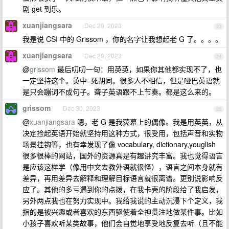
剧 get 到乐。
xuanjiangsara
Dec 29, 2023
23
我是说 CSI 中的 Grissom ，你的名字让我想起老 G 了。。。。
xuanjiangsara
Dec 29, 2023
24
@
grissom
最后叨叨一句：用英英，如果你其他都实现不了，也
一定坚持这个。英中=死胡同。很多人不相信，但是哑巴英语就
是只会蹦词不成句子。聋子英语跟不上节奏。都是这么来的。
grissom
Dec 30, 2023
25
@
xuanjiangsara
嗯，老 G 是我荧幕上的偶像。我是用英英，从
决定捡起英语开始就坚持用这种方式，很受用，包括声音和实物
场景挂钩等，也有幸发现了像 vocabulary, dictionary,youglish
很多很棒的网站，国外的资源真是有趣讲究丰富。我也觉得语言
是应该这样学（像用中文去教外语就很怪），语言之间本身就有
差异，再用差异去解释和理解目标语言就很离谱。更别说影响反
应了。其他的多亏遇到你的点拨，在我卡壳的阶段给了我启发，
另外两点我也在努力实现中。我给我说的主动沉浸下个定义，我
指的是被兴趣或者喜欢的东西驱使着全神贯注地做某件事。比如
小孩子喜欢听某类故事，他们会自觉地享受地反复去听（且不能