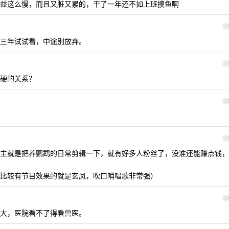
益这么慢，而且又脏又累的，干了一年还不如上班摸鱼啊
2
三年试试看，中途别放弃。
2
硬的关系？
2
2
主就是把养鹦鹉的日常剪辑一下，就有好多人粉丝了，没准还能赚点钱，
比较有节目效果的就是玄凤，吹口哨唱歌非常强）
2
大，医院看不了得看兽医。