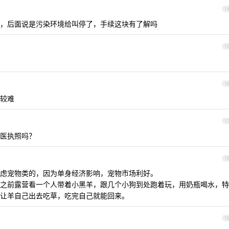
1
，后面说是污染环境给叫停了，手续这块有了解吗
1
1
较难
1
医执照吗？
1
虑宠物类的，因为单身经济影响，宠物市场利好。
之前露营看一个人带着小黑羊，跟几个小狗到处跑着玩，用奶瓶喝水，特
让羊自己出去吃草，吃完自己就能回来。
1