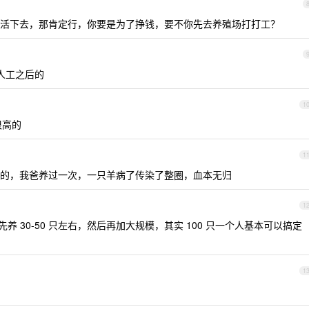
活下去，那肯定行，你要是为了挣钱，要不你先去养殖场打打工？
人工之后的
1
很高的
1
的，我爸养过一次，一只羊病了传染了整圈，血本无归
1
 30-50 只左右，然后再加大规模，其实 100 只一个人基本可以搞定
1