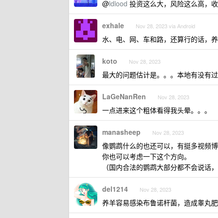
@
ldlood
投资这么大，风险这么高，收
exhale
Nov 28, 2023 via Android
水、电、网、车和路，还算行的话，养
koto
Nov 28, 2023
最大的问题估计是。。。本地有没有过
LaGeNanRen
Nov 28, 2023
一点进来这个粗体看得我头晕。。。
manasheep
Nov 28, 2023
像鹦鹉什么的也还可以，有挺多视频博
你也可以考虑一下这个方向。
（国内合法的鹦鹉大部分都不会说话，
del1214
Nov 28, 2023
养羊容易感染布鲁诺杆菌，造成睾丸肥