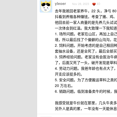
yleoer
40
Nov 28, 2023
去年我爸回老家养牛，22 头，净亏 
抖看到养殖各种赚钱，考查了猪、鸡、
他回去前一家人商量的是先养几头试试
一次体会到红温。我大致理一下我知道
1. 场所问题。老家在山区，再加上
境，所以最后找了个偏僻的山沟沟，花
2. 饲料问题。开始考虑的是自己租
套抽水设备，还是全死了，最后全部买
3. 饲养经验问题。老家没有会医治
了，后面又死了一头，破开发现是草料
4. 劳动力问题。我爸年龄也有点大
开支应该挺多的。
5. 安全问题。为了方便搬运草料之
20 万左右。
6. 销路问题。临到准备卖牛的时候，我
我感受就是牛价就在那里，几头牛卖多
另外人是真的累，一年没有一天能休息