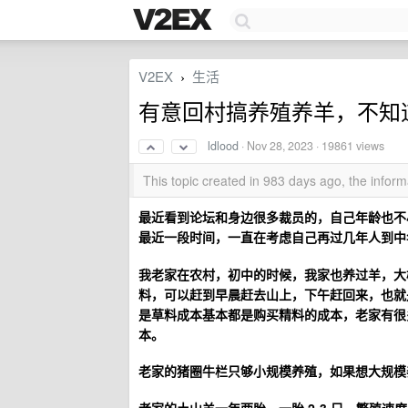
V2EX
生活
›
有意回村搞养殖养羊，不知
ldlood
·
Nov 28, 2023
· 19861 views
This topic created in 983 days ago, the info
最近看到论坛和身边很多裁员的，自己年龄也不小
最近一段时间，一直在考虑自己再过几年人到中
我老家在农村，初中的时候，我家也养过羊，大概
料，可以赶到早晨赶去山上，下午赶回来，也就
是草料成本基本都是购买精料的成本，老家有很
本。
老家的猪圈牛栏只够小规模养殖，如果想大规模
老家的土山羊一年两胎，一胎 2-3 只，繁殖速