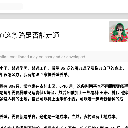
道这条路是否能走通
rmation mentioned may be changed or developed.
了，普通学历，普通工作，感觉 35 岁的屠刀迟早降临刀自己的身上，
年该怎么办，我有想法回家搞养殖养羊。
有 30+只，我老家在农村山区，5-10 月，这段时间基本不用需要购买
是每年需要夏季制造青储&黄储，然后冬季加上一些精料(玉米、糠)，也
多没人种的田地，自己可以种上玉米和小麦，可以进一步降低精料的成
养殖，需要新建羊舍，这也是一笔成本，当然，农村没有土地成本。
度其实个人觉得挺不错的，但是土山羊长不大，公羊只能长到 40-50 斤，