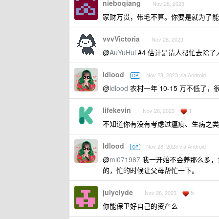
nieboqiang
Nov 28, 2023
家财万贯，带毛不算。你要是就为了能
vvvVictoria
Nov 28, 2023
@
AuYuHui
#4 估计是请人帮忙去除了
ldlood
Nov 28, 2023 via Android
OP
@
ldlood
农村一年 10-15 万不低了，
lifekevin
1
Nov 28, 2023
不知道你有没有考虑过瘟疫、生病之类
ldlood
Nov 28, 2023 via Android
OP
@
ml071987
我一开始不会养那么多，先养
的，忙的时候让父母帮忙一下。
julyclyde
5
Nov 28, 2023
你能保卫好自己的资产么