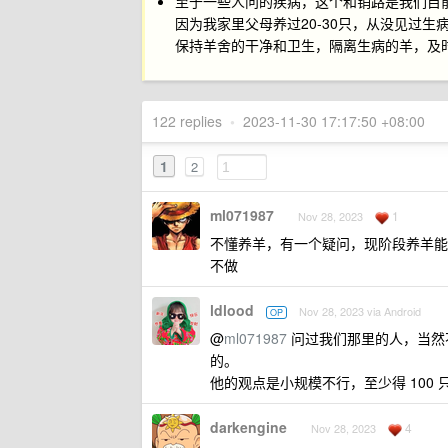
至于一些人问的疾病，这个和销路是我们目
因为我家里父母养过20-30只，从没见过
保持羊舍的干净和卫生，隔离生病的羊，及
122 replies
•
2023-11-30 17:17:50 +08:00
1
2
ml071987
1
Nov 28, 2023
不懂养羊，有一个疑问，现阶段养羊能
不做
ldlood
Nov 28, 2023 via Android
OP
@
ml071987
问过我们那里的人，当然
的。
他的观点是小规模不行，至少得 100 只以
darkengine
4
Nov 28, 2023