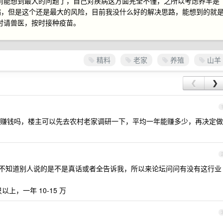
前能想到最大的问题了，自己对疾病这方面完全不懂，之所以考虑养羊是
生病，但是这个还是最大的风险，目前我没什么好的解决思路，能想到的就
时请兽医，按时接种疫苗。
精料
老家
养殖
山羊
❮
❯
赚钱吗，楼主可以先去农村老家调研一下，平均一年能赚多少，再决定做
不知道别人说的是不是真话或者全告诉我，所以来论坛问问有没有这行业
上，一年 10-15 万