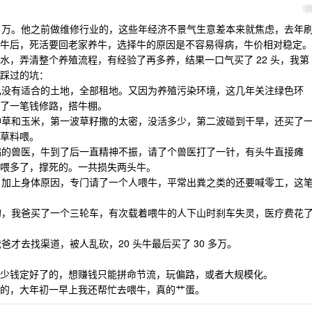
2
80 万。他之前做维修行业的，这些年经济不景气生意差本来就焦虑，去年
牛后，死活要回老家养牛，选择牛的原因是不容易得病，牛价相对稳定。
水，弄清整个养殖流程，有经验了再多养，结果一口气买了 22 头，我第
踩过的坑：
自己没有适合的土地，全部租地。又因为养殖污染环境，这几年关注绿色环
了一笔钱修路，搭牛棚。
田种草和玉米，第一波草籽撒的太密，没活多少，第二波碰到干旱，还买了
草料喂。
牛病的兽医，牛到了后一直精神不振，请了个兽医打了一针，有头牛直接瘫
喂多了，撑死的。一共损失两头牛。
了，加上身体原因，专门请了一个人喂牛，平常出粪之类的还要喊零工，这
类的，我爸买了一个三轮车，有次载着喂牛的人下山时刹车失灵，医疗费花
爸才去找渠道，被人乱砍，20 头牛最后买了 30 多万。
少钱定好了的，想赚钱只能拼命节流，玩偏路，或者大规模化。
的，大年初一早上我还帮忙去喂牛，真的艹蛋。